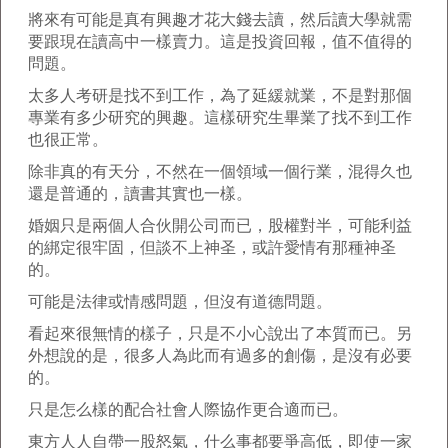
將來有可能是真有興趣才花大錢去讀，然后讀大學就需
要跟現在讀高中一樣賣力。這是投資回報，值不值得的
問題。
太多人考研是找不到工作，為了延緩就業，不是對那個
專業有多少研究的興趣。這樣研究生畢業了找不到工作
也很正常。
除非真的有天分，不然在一個領域一個行業，混得久也
還是普通的，讀書其實也一樣。
婚姻只是兩個人合伙開公司而已，股權對半，可能利益
的綁定很牢固，但談不上神圣，或許愛情有那種神圣
的。
可能是法律或情感問題，但沒有道德問題。
看起來很無情的樣子，只是不小心說出了本質而已。另
外想說的是，很多人為此而有過多的創傷，是沒有必要
的。
只是怎么樣的配合社會人際協作更合適而已。
東方人人自帶一股怒氣，什么事都要爭高低，即使一家