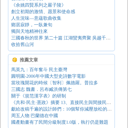
《余姚四賢系列之嚴子陵》
創立初期的激情、愿景和使命感
人生況味—意蘊歌曲收集
鄉居寂靜，一臥兼旬
獨與天地精神往來
三國春秋的世界 第二十篇 江湖蠻夷齊聚 吳越千帆並舉
收拾舊山河
推薦文章
馬英九：百年奮斗 民主臺灣
圓明園-2006年中國大型史詩數字電影
當玫瑰開花的時候〔智利〕佩德羅。普拉多
三國志 魏書．呂布臧洪傳第七
關于《規范漢字表》的研制
《共和·民主·憲政》摘要 13、直接民主與間接民主：近義，還是反義？
獻給改稿千遍的設計師們：10個幫你減壓放松的良心網站！
周五人物 巴蘭德在中國
國產動畫有了民間分級制度1.0版，執行仍是難題