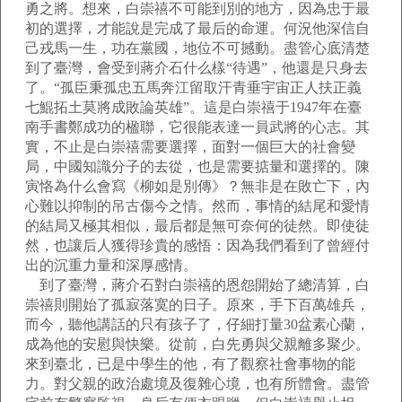
勇之將。想來，白崇禧不可能到別的地方，因為忠于最
初的選擇，才能說是完成了最后的命運。何況他深信自
己戎馬一生，功在黨國，地位不可撼動。盡管心底清楚
到了臺灣，會受到蔣介石什么樣“待遇”，他還是只身去
了。“孤臣秉孤忠五馬奔江留取汗青垂宇宙正人扶正義
七鯤拓土莫將成敗論英雄”。這是白崇禧于1947年在臺
南手書鄭成功的楹聯，它很能表達一員武將的心志。其
實，不止是白崇禧需要選擇，面對一個巨大的社會變
局，中國知識分子的去從，也是需要掂量和選擇的。陳
寅恪為什么會寫《柳如是別傳》？無非是在敗亡下，內
心難以抑制的吊古傷今之情。然而，事情的結尾和愛情
的結局又極其相似，最后都是無可奈何的徒然。即使徒
然，也讓后人獲得珍貴的感悟：因為我們看到了曾經付
出的沉重力量和深厚感情。
到了臺灣，蔣介石對白崇禧的恩怨開始了總清算，白
崇禧則開始了孤寂落寞的日子。原來，手下百萬雄兵，
而今，聽他講話的只有孩子了，仔細打量30盆素心蘭，
成為他的安慰與快樂。從前，白先勇與父親離多聚少。
來到臺北，已是中學生的他，有了觀察社會事物的能
力。對父親的政治處境及復雜心境，也有所體會。盡管