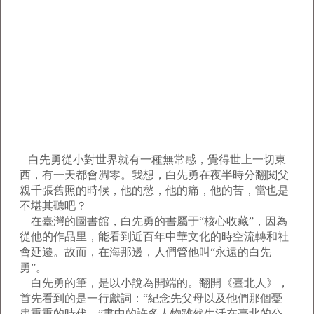
白先勇從小對世界就有一種無常感，覺得世上一切東
西，有一天都會凋零。我想，白先勇在夜半時分翻閱父
親千張舊照的時候，他的愁，他的痛，他的苦，當也是
不堪其聽吧？
在臺灣的圖書館，白先勇的書屬于“核心收藏”，因為
從他的作品里，能看到近百年中華文化的時空流轉和社
會延遷。故而，在海那邊，人們管他叫“永遠的白先
勇”。
白先勇的筆，是以小說為開端的。翻開《臺北人》，
首先看到的是一行獻詞：“紀念先父母以及他們那個憂
患重重的時代。”書中的許多人物雖然生活在臺北的公