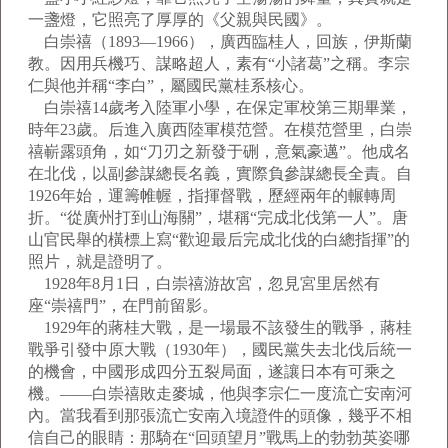
一盞燈，它照亮了厚厚的《父親與民國》。
白崇禧（1893—1966），廣西臨桂人，回族，伊斯蘭
教。因用兵機巧、謀略超人，素有“小諸葛”之稱。李宗
仁與他并稱“李白”，屬國民黨桂系核心。
白崇禧14歲考入陸軍小學，在保定軍校第三期畢業，
時年23歲。后進入廣西陸軍模范營。在模范營里，白崇
禧嶄露頭角，如“刀刃之新發于硎，意氣豪邁”。他成名
在北伐，以副參謀總長名義，實際負參謀總長全責。自
1926年始，運籌帷幄，指揮督戰，歷經兩年的輾轉周
折。“從廣州打到山海關”，堪稱“完成北伐第一人”。唐
山官民舉的橫標上寫“歡迎最后完成北伐的白總指揮”的
照片，就是證明了。
1928年8月1日，白崇禧游故宮，忽見宮里居然有
座“崇禧門”，在門前留影。
1929年的蔣桂大戰，是一場最不該發生的戰爭，蔣桂
戰爭引發中原大戰（1930年），國民黨失去北伐后統一
的機會，中國形成四分五裂局面，遂讓日本有可乘之
機。——白崇禧敗走麥城，他與李宗仁一度流亡安南河
內。當我看到那張流亡安南入境證件的頭像，幾乎不相
信自己的眼睛：那騎在“回頭望月”戰馬上的勃勃英姿哪