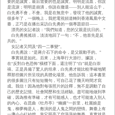
要的是誠實，最后需要的也是誠實。明明是流血，你說
是流淚；明明是崩潰，你說在撤退——別人能這么干，
白先勇不會，不會。我是在無意中，發現了他的誠實。
很多年了，一個晚上，我把電視頻道轉到香港鳳凰中文
臺，正巧是在播出采訪白先勇的一個專題節目——
漂亮的女記者說：“我們知道，您的父親是抗日的。”
白先勇搖搖頭，淡淡地回了一句：“不，他首先是反
共的。”
女記者又問及“四一二事變”。
白先勇說：“是蔣介石下的命令，是父親動手的。”
事實就是如此。后來，上海舉行大游行。據說，
在“反對白色恐怖”橫標下面，還注明了“白”就是白崇
禧。正是具備了驚人的坦承，白先勇才能比較準確地闡
釋那些圖片所呈現的具體化場景。他告訴我：這本書里
的很多圖注只有短短幾句，可自己花了幾天時間才寫
成。我信！因為他對每張照片的詮釋，無不是調動了自
己的歷史記憶、社會閱歷和生活經驗。盡可能地做到準
確，因為惟有準確，才有可能感人，也才可能進入別人
的內心。在昆曲《牡丹亭》“幽媾”一折里，杜麗娘是
鬼，柳夢梅是人，敷演的是人鬼之間的戀情。舞臺上有
一盞小小紅紗燈，靠它照亮了空蕩蕩的舞臺，真實就是