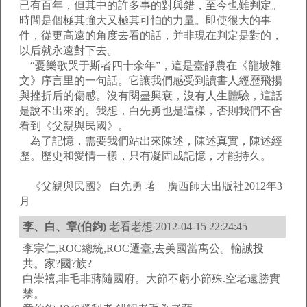
已有百年，但其中的許多事的對與錯，至今也難判定。
時間是個極其強大又極其可怕的力量。即使很大的事
件，從更高遠的角度去看的話，并非現在判定是對的，
以后就永遠對下去。
“憂樂歌哭于斯者四十余年”，這是臺靜農在《龍坡雜
文》序言里的一句話。它讓我們感受到讀書人經歷飛揚
與挫折后的傷感。沒有閱盡興衰，沒有人生體驗，這話
是說不出來的。我想，白先勇也是這樣，否則我們不會
看到《父親與民國》。
為了記憶，需要我們站出來陳述，陳述真實，陳述經
歷。歷史和愛情一樣，只有凝固成記憶，才能持久。
《父親與民國》 白先勇 著 廣西師大出版社2012年3
月
李、白、章(伯鈞)
老看老想 2012-04-15 22:24:45
李宗仁,ROC總統,ROC遷臺,去美國當寓公。輸誠投
共。家?國?族?
白崇禧,非毛非蔣隨國府。大節不虧小節殊.空老遠勝實
禁。