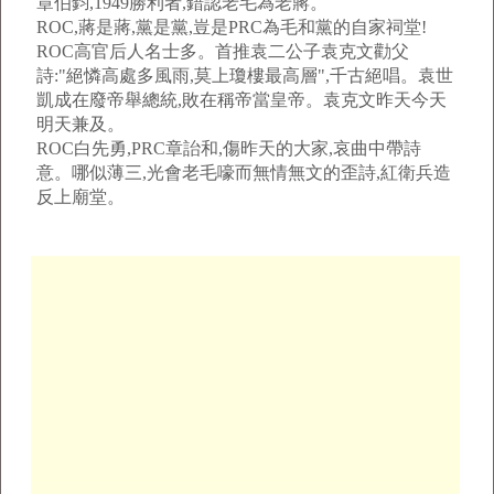
章伯鈞,1949勝利者,錯認老毛為老蔣。
ROC,蔣是蔣,黨是黨,豈是PRC為毛和黨的自家祠堂!
ROC高官后人名士多。首推袁二公子袁克文勸父
詩:"絕憐高處多風雨,莫上瓊樓最高層",千古絕唱。袁世
凱成在廢帝舉總統,敗在稱帝當皇帝。袁克文昨天今天
明天兼及。
ROC白先勇,PRC章詒和,傷昨天的大家,哀曲中帶詩
意。哪似薄三,光會老毛嚎而無情無文的歪詩,紅衛兵造
反上廟堂。