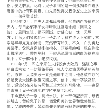
宅前有警察監視，身后有便衣跟蹤，但白崇禧舉止坦
然，安之若素。此時，兒子看到的是一個孤獨者在逼仄
窘困中的持守與從容。白先勇覺得父親像歷史上的李廣
——一個落難英雄。
1962年12月，白夫人馬佩璋去世。69歲的白崇禧在40
天內，每日必躬率子女準時親往墓場念經（回教之
規），風雨無阻，從不間斷。仿佛心缺一塊，天塌一
方，此后人們發現他一下子老了，精神也大不如前，常
常是尋尋覓覓的神情，茫然若有所失。不久，白先勇赴
美留學。父親身穿雙排扣棉衣，頭戴毛線帽，親自到松
山機場送行。秉性剛毅、不輕易流露情感的白崇禧在寒
風中，立于舷梯下，老淚縱橫。
1965年7月，即在李宗仁夫婦投奔大陸后，滿腹心事
的白崇禧寫了一封親筆長函，托人交給旅居香港的黃旭
初。原來，大陸失敗一直是他痛中之痛，他念茲在茲的
仍是反攻大陸與恢復民國之事。信中，無一字談及私
誼，通篇都在分析時局和反攻大陸的可能性。——這是
白崇禧！兒子如實地在“序”里寫了出來。
不承想父子一別，竟成永訣。如一部傳記所言，母親
的離去，留給兒子的是一個愛與美的世界和世俗性記
憶；父親的去世，帶給白先勇的是有關尊嚴的歷史記