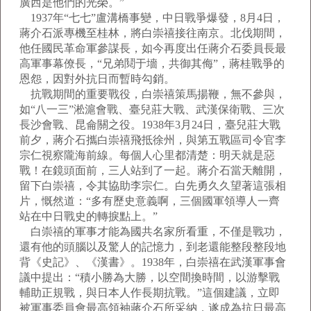
廣西是他們的光榮。”
1937年“七七”盧溝橋事變，中日戰爭爆發，8月4日，
蔣介石派專機至桂林，將白崇禧接往南京。北伐期間，
他任國民革命軍參謀長，如今再度出任蔣介石委員長最
高軍事幕僚長，“兄弟鬩于墻，共御其侮”，蔣桂戰爭的
恩怨，因對外抗日而暫時勾銷。
抗戰期間的重要戰役，白崇禧策馬揚鞭，無不參與，
如“八一三”淞滬會戰、臺兒莊大戰、武漢保衛戰、三次
長沙會戰、昆侖關之役。1938年3月24日，臺兒莊大戰
前夕，蔣介石攜白崇禧飛抵徐州，與第五戰區司令官李
宗仁視察隴海前線。每個人心里都清楚：明天就是惡
戰！在鏡頭面前，三人站到了一起。蔣介石當天離開，
留下白崇禧，令其協助李宗仁。白先勇久久望著這張相
片，慨然道：“多有歷史意義啊，三個國軍領導人一齊
站在中日戰史的轉捩點上。”
白崇禧的軍事才能為國共名家所看重，不僅是戰功，
還有他的頭腦以及驚人的記憶力，到老還能整段整段地
背《史記》、《漢書》。1938年，白崇禧在武漢軍事會
議中提出：“積小勝為大勝，以空間換時間，以游擊戰
輔助正規戰，與日本人作長期抗戰。”這個建議，立即
被軍事委員會最高領袖蔣介石所采納，遂成為抗日最高