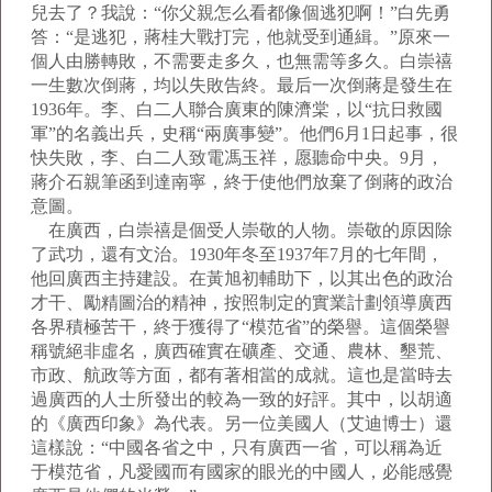
兒去了？我說：“你父親怎么看都像個逃犯啊！”白先勇
答：“是逃犯，蔣桂大戰打完，他就受到通緝。”原來一
個人由勝轉敗，不需要走多久，也無需等多久。白崇禧
一生數次倒蔣，均以失敗告終。最后一次倒蔣是發生在
1936年。李、白二人聯合廣東的陳濟棠，以“抗日救國
軍”的名義出兵，史稱“兩廣事變”。他們6月1日起事，很
快失敗，李、白二人致電馮玉祥，愿聽命中央。9月，
蔣介石親筆函到達南寧，終于使他們放棄了倒蔣的政治
意圖。
在廣西，白崇禧是個受人崇敬的人物。崇敬的原因除
了武功，還有文治。1930年冬至1937年7月的七年間，
他回廣西主持建設。在黃旭初輔助下，以其出色的政治
才干、勵精圖治的精神，按照制定的實業計劃領導廣西
各界積極苦干，終于獲得了“模范省”的榮譽。這個榮譽
稱號絕非虛名，廣西確實在礦產、交通、農林、墾荒、
市政、航政等方面，都有著相當的成就。這也是當時去
過廣西的人士所發出的較為一致的好評。其中，以胡適
的《廣西印象》為代表。另一位美國人（艾迪博士）還
這樣說：“中國各省之中，只有廣西一省，可以稱為近
于模范省，凡愛國而有國家的眼光的中國人，必能感覺