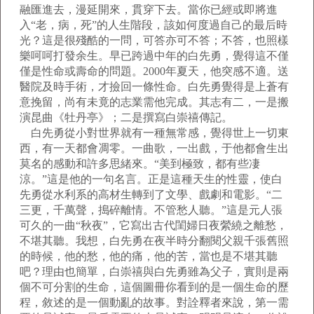
融匯進去，漫延開來，貫穿下去。當你已經或即將進
入“老，病，死”的人生階段，該如何度過自己的最后時
光？這是很殘酷的一問，可答亦可不答；不答，也照樣
樂呵呵打發余生。早已跨過中年的白先勇，覺得這不僅
僅是性命或壽命的問題。2000年夏天，他突感不適。送
醫院及時手術，才撿回一條性命。白先勇覺得是上蒼有
意挽留，尚有未竟的志業需他完成。其志有二，一是搬
演昆曲《牡丹亭》；二是撰寫白崇禧傳記。
白先勇從小對世界就有一種無常感，覺得世上一切東
西，有一天都會凋零。一曲歌，一出戲，于他都會生出
莫名的感動和許多思緒來。“美到極致，都有些凄
涼。”這是他的一句名言。正是這種天生的性靈，使白
先勇從水利系的高材生轉到了文學、戲劇和電影。“二
三更，千萬聲，搗碎離情。不管愁人聽。”這是元人張
可久的一曲“秋夜”，它寫出古代閨婦日夜縈繞之離愁，
不堪其聽。我想，白先勇在夜半時分翻閱父親千張舊照
的時候，他的愁，他的痛，他的苦，當也是不堪其聽
吧？理由也簡單，白崇禧與白先勇雖為父子，實則是兩
個不可分割的生命，這個圖冊你看到的是一個生命的歷
程，敘述的是一個動亂的故事。對詮釋者來說，第一需