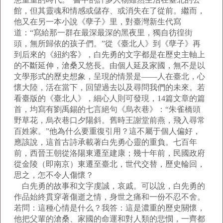
館，但其靈魂和情感或儲存、或消失在了從前。繼而，
他又在另一本小說《孽子》里，對臺灣新生代寫
道：“寫給那一群在最深最深的黑夜里，獨自彷徨街
頭，無所歸依的孩子們。”從《臺北人》到《孽子》再
到后來的《紐約客》，白先勇的文字都是在歷史主軸上
的不斷延伸，滄桑又悠長。由個人延及家國，無不是以
文學形式的歷史想象，呈現的情景是——人在臺北，心
懷大陸，活在當下，回望過去以及尋問我們的未來。若
看臺版的《臺北人》，細心人則可發現，14篇文章的篇
首，均寫有劉禹錫的七言絕句《烏衣巷》：“朱雀橋頭
野草花，烏衣巷口夕陽斜。舊時王謝堂前燕，飛入尋常
百姓家。”他為什么要重復引用？這不屬于個人偏好，
應該說，這首古詩承載著白先勇心靈的重負。七百年
前，西晉王朝從洛陽東遷至建康；幾十年前，民國政府
從金陵（即南京）東遷至臺北，世代交替，歷史輪回，
思之，怎不令人傷懷？
白先勇的故事和文字虔誠，哀戚。可以說，白先勇的
作品始終貫穿著傷逝之情，身世之痛和一份不忍不舍。
若問：這種心情是什么？我答：這是濃重的歷史關懷，
他把父輩的滄桑、家國的命運和對人類的悲憫，一齊都