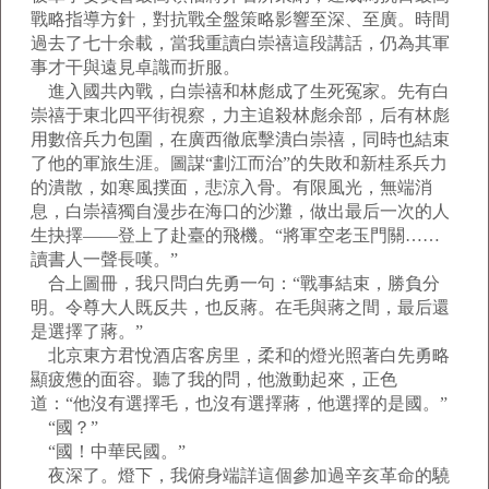
戰略指導方針，對抗戰全盤策略影響至深、至廣。時間
過去了七十余載，當我重讀白崇禧這段講話，仍為其軍
事才干與遠見卓識而折服。
進入國共內戰，白崇禧和林彪成了生死冤家。先有白
崇禧于東北四平街視察，力主追殺林彪余部，后有林彪
用數倍兵力包圍，在廣西徹底擊潰白崇禧，同時也結束
了他的軍旅生涯。圖謀“劃江而治”的失敗和新桂系兵力
的潰散，如寒風撲面，悲涼入骨。有限風光，無端消
息，白崇禧獨自漫步在海口的沙灘，做出最后一次的人
生抉擇——登上了赴臺的飛機。“將軍空老玉門關……
讀書人一聲長嘆。”
合上圖冊，我只問白先勇一句：“戰事結束，勝負分
明。令尊大人既反共，也反蔣。在毛與蔣之間，最后還
是選擇了蔣。”
北京東方君悅酒店客房里，柔和的燈光照著白先勇略
顯疲憊的面容。聽了我的問，他激動起來，正色
道：“他沒有選擇毛，也沒有選擇蔣，他選擇的是國。”
“國？”
“國！中華民國。”
夜深了。燈下，我俯身端詳這個參加過辛亥革命的驍