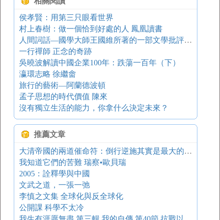
相關閱讀
侯孝賢：用第三只眼看世界
村上春樹：做一個恰到好處的人 鳳凰讀書
人間詞話—國學大師王國維所著的一部文學批評著作
一行禪師 正念的奇跡
吳曉波解讀中國企業100年：跌蕩一百年（下）
瀛環志略 徐繼畬
旅行的藝術—阿蘭德波頓
孟子思想的時代價值 陳來
沒有獨立生活的能力，你拿什么決定未來？
推薦文章
大清帝國的兩道催命符：倒行逆施其實是最大的錯誤
我知道它們的苦難 瑞察•歐貝瑞
2005：詮釋學與中國
文武之道，一張一弛
李慎之文集 全球化與反全球化
公開課 科學不太冷
我生有涯愿無盡 第三輯 我的自傳 第40節 抗戰以來自述（11）