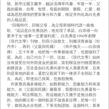
憶。新亭泣罷又蘭亭，觴詠流傳草尚馨。年復一年，父
親的嚴格、自尊、智慧，母親的開朗、樂觀、仁愛，都
成為思想感情的豐富養分和力量，積淀并內化為白先勇
的人格品質。
“回報時代，回報父母，為父母那個時代譜一曲挽
歌。”這話是白先勇說的，他兌現了承諾。白崇禧一向
要求子女“做事一定要做到底”。白先勇從1960年創辦
《現代文學》刊物，到寫小說散文，到搬演青春版《牡
丹亭》，再到《父親與民國》、《仰不愧天——白崇禧
傳》，五十年來，他把每一件事都做成了，也都做到了
底。為此，自己付出了一切。比如，《現代文學》始終
沒有接受任何外部資金的援助，當初辦這份刊物需要的
創辦資金，完全是由白先勇向家中友人籌募而來，后來
則是靠他的薪水，還把父親留下的一棟房子全部貼了進
去。為此，即使自己挨罵，也無怨無悔。
作家應具備多種能力，如觀察能力、想象能力和表達
能力。在《父親與民國》圖冊里，我覺得白先勇還有一
種能力，即詮釋能力。而這種能力又幾乎是無法模仿
的。他的圖注有一個特點是不做過多詮釋，把每一行
字，都視為步步危棋，下筆克制謹慎。這個時代，算來