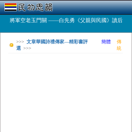
將軍空老玉門關 ——白先勇《父親與民國》讀后
>>>
文章華國詩禮傳家—精彩書評
簡體
傳
選
>>>
統