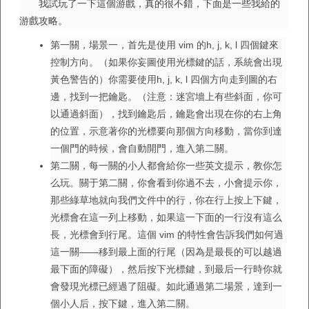
我試玩了一下這個游戲，真的很不錯，下面是一些我給的
游戲攻略。
第一關，場景一，首先是使用 vim 的h, j, k, l 四個鍵來
控制方向。（如果你妄圖使用光標鍵的話，系統會出現
黃色警告的）你需要使用h, j, k, l 四個方向走到圖的右
邊，找到一把鑰匙。（注意：迷宮墻上有些斜面，你可
以通過斜面），找到鑰匙后，鑰匙會出現在你的右上角
的位置，示意著你的光標要向那個方向移動，當你到達
一個門的時候，會自動開門，進入第二關。
第二關，每一關的小人都會給你一些英文提示，教你怎
么玩。關于第二關，你會看到你過不去，小會提示你，
那些綠草地就向我們文件中的行，你在行上按上下鍵，
光標會在這一列上移動，如果這一下面的一行沒有這么
長，光標會到行尾。這個 vim 的特性會告訴我們如何過
這一關——移到最上面的行尾（因為是最長的可以越過
最下面的障礙），然后按下光標鍵，到最后一行時你就
會發現光標已經過了阻礙。如此通過第二場景，達到一
個小人后，按下鍵，進入第二關。