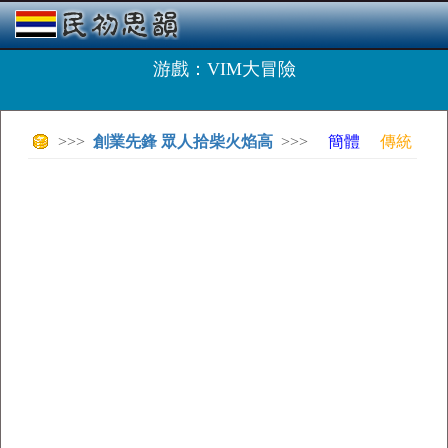
游戲：VIM大冒險
>>>
創業先鋒 眾人拾柴火焰高
>>>
簡體
傳統