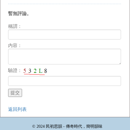
暫無評論。
稱謂：
内容：
驗證：
返回列表
© 2024 民初思韻 - 傳奇時代，簡明韻味