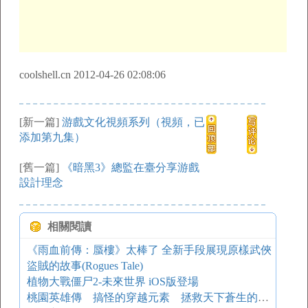
coolshell.cn 2012-04-26 02:08:06
[新一篇]
游戲文化視頻系列（視頻，已
添加第九集）
[舊一篇]
《暗黑3》總監在臺分享游戲
設計理念
相關閱讀
《雨血前傳：蜃樓》太棒了 全新手段展現原樣武俠
盜賊的故事(Rogues Tale)
植物大戰僵尸2-未來世界 iOS版登場
桃園英雄傳 搞怪的穿越元素 拯救天下蒼生的傳奇之旅