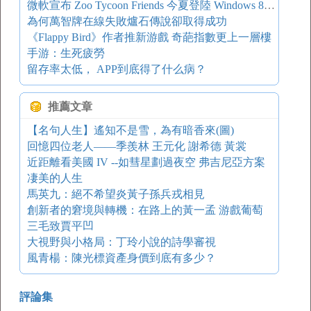
微軟宣布 Zoo Tycoon Friends 今夏登陸 Windows 8.1 和 WP8
為何萬智牌在線失敗爐石傳說卻取得成功
《Flappy Bird》作者推新游戲 奇葩指數更上一層樓
手游：生死疲勞
留存率太低， APP到底得了什么病？
推薦文章
【名句人生】遙知不是雪，為有暗香來(圖)
回憶四位老人——季羨林 王元化 謝希德 黃裳
近距離看美國 IV --如彗星劃過夜空 弗吉尼亞方案
凄美的人生
馬英九：絕不希望炎黃子孫兵戎相見
創新者的窘境與轉機：在路上的黃一孟 游戲葡萄
三毛致賈平凹
大視野與小格局：丁玲小說的詩學審視
風青楊：陳光標資產身價到底有多少？
評論集