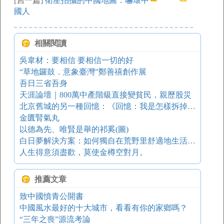
[舊一篇]
衛星拍攝的中國地圖：嚇壞中
國人
相關閱讀
吳韋材：要相信 要相信一切的好
“草地鑼鼓．意象臺灣”鄭善禧創作展
吾日三省吾身
天涯論壇｜800萬中產階級直接變貧民，親歷股災
北京舊城的另一種回憶：《回憶：我是怎樣拆掉北京城墻的》
金匱腎氣丸
以德為先、唯賢是舉的祁奚(圖)
白日夢解決方案：如何獨自在荒野里舒適地生活一年
人生得意須盡歡，莫使金樽空對月。
推薦文章
致中國憤青公開書
中國風水最好的十大城市，看看有你的家鄉嗎？
“三年之喪”源流考論