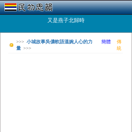
又是燕子北歸時
>>>
小城故事吳儂軟語溫婉人心的力
簡體
傳
量
>>>
統