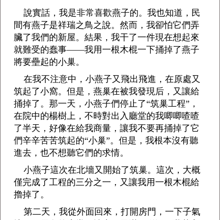
說實話，我是非常喜歡燕子的。我也知道，民
間有燕子是祥瑞之鳥之說。然而，我卻怕它們弄
臟了我們的新屋。結果，我干了一件現在想起來
就難受的蠢事——我用一根木棍一下捅掉了燕子
將要壘起的小巢。
在我不注意中，小燕子又飛出飛進，在原處又
筑起了小窩。但是，燕巢在被我發現后，又讓給
捅掉了。那一天，小燕子們停止了“筑巢工程”，
在院中的楊樹上，不時對出入廳堂的我唧唧喳喳
了半天，好像在給我商量，讓我不要再捅掉了它
們辛辛苦苦筑起的“小巢”。但是，我根本沒有聽
進去，也不想聽它們的求情。
小燕子這次在北墻又開始了筑巢。這次，大概
僅完成了工程的三分之一，又讓我用一根木棍給
擼掉了。
第二天，我從外面回來，打開房門，一下子氣