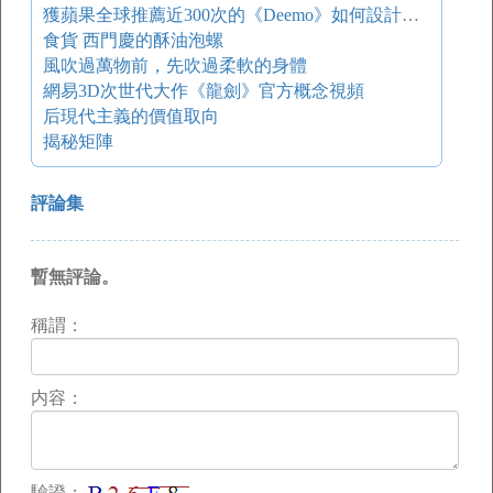
獲蘋果全球推薦近300次的《Deemo》如何設計美術細節 游戲葡萄
食貨 西門慶的酥油泡螺
風吹過萬物前，先吹過柔軟的身體
網易3D次世代大作《龍劍》官方概念視頻
后現代主義的價值取向
揭秘矩陣
評論集
暫無評論。
稱謂：
内容：
驗證：