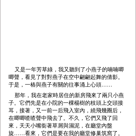
又是一年芳草綠，我又聽到了小燕子的喃喃唧
唧聲，看見了對對燕子在空中翩翩起舞的倩影。
于是，一樁與燕子有關的往事涌上心頭……
那年，我在老家時居住的新房飛來了兩只小燕
子。它們先是在小院的一棵楊樹的枝頭上交頭接
耳，接著，又一前一后飛入室內，繞飛幾圈后，
在唧唧喳喳聲中飛去了。不久，它們又飛了回
來，天天小嘴銜著草屑與濕泥，在廳堂內盤
旋……看來，它們是要在我的廳堂修巢筑窩了。