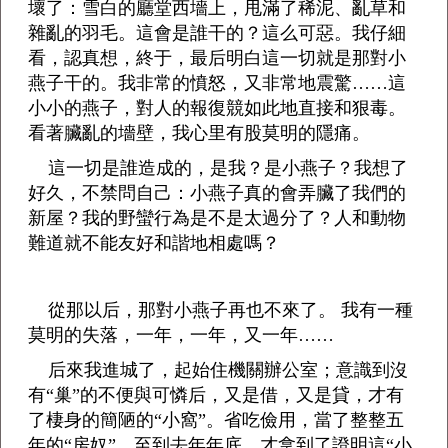
壞了：雪白的廳堂西墻上，甩滿了稀泥、亂草和
雜亂的羽毛。這會是誰干的？這么可惡。我仔細
看，認真想，終于，最后明白這一切就是那對小
燕子干的。我非常的憤怒，又非常地震驚……這
小小的燕子，對人的報復競如此地直接和狠毒。
看著臟亂的墻壁，我心里有股莫明的隱痛。
這一切是誰造成的，是我？是小燕子？我想了
好久，不禁問自己：小燕子真的會弄臟了我們的
新屋？我的野蠻行為是不是太過分了？人和動物
難道就不能友好和諧地相處嗎？
從那以后，那對小燕子再也不來了。 我有一種
莫明的失落，一年，一年，又一年……
后來我進城了，起始住機關辦公室；意識到沒
有“巢”的不便與可憐后，又是借，又是貸，才有
了棲身的簡陋的“小窩”。省吃儉用，當了整整五
年的“房奴”，至到去年年底，才拿到了證明這“小