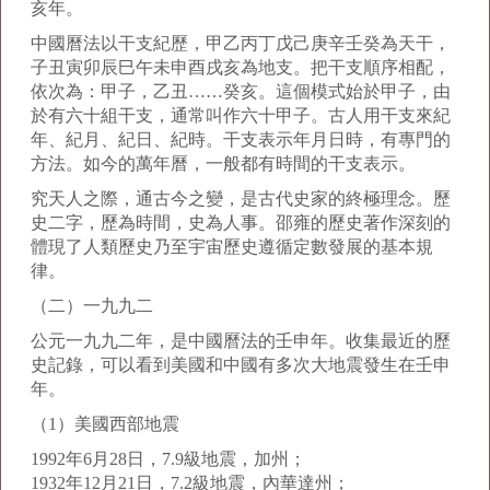
亥年。
中國曆法以干支紀歷，甲乙丙丁戊己庚辛壬癸為天干，
子丑寅卯辰巳午未申酉戌亥為地支。把干支順序相配，
依次為：甲子，乙丑……癸亥。這個模式始於甲子，由
於有六十組干支，通常叫作六十甲子。古人用干支來紀
年、紀月、紀日、紀時。干支表示年月日時，有專門的
方法。如今的萬年曆，一般都有時間的干支表示。
究天人之際，通古今之變，是古代史家的終極理念。歷
史二字，歷為時間，史為人事。邵雍的歷史著作深刻的
體現了人類歷史乃至宇宙歷史遵循定數發展的基本規
律。
（二）一九九二
公元一九九二年，是中國曆法的壬申年。收集最近的歷
史記錄，可以看到美國和中國有多次大地震發生在壬申
年。
（1）美國西部地震
1992年6月28日，7.9級地震，加州；
1932年12月21日，7.2級地震，內華達州；