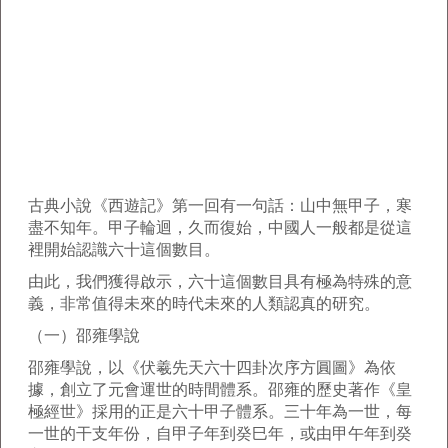
古典小說《西遊記》第一回有一句話：山中無甲子，寒
盡不知年。甲子輪迴，久而復始，中國人一般都是從這
裡開始認識六十這個數目。
由此，我們獲得啟示，六十這個數目具有極為特殊的意
義，非常值得未來的時代未來的人類認真的研究。
（一）邵雍學說
邵雍學說，以《伏羲先天六十四卦次序方圓圖》為依
據，創立了元會運世的時間體系。邵雍的歷史著作《皇
極經世》採用的正是六十甲子體系。三十年為一世，每
一世的干支年份，自甲子年到癸巳年，或由甲午年到癸