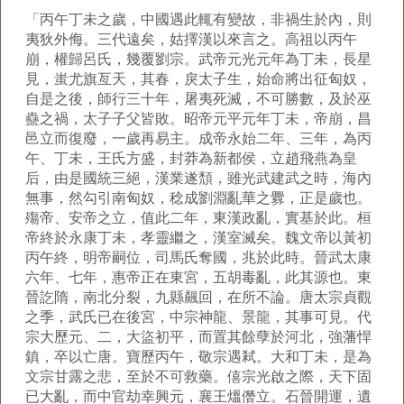
「丙午丁未之歲，中國遇此輒有變故，非禍生於內，則
夷狄外侮。三代遠矣，姑擇漢以來言之。高祖以丙午
崩，權歸呂氏，幾覆劉宗。武帝元光元年為丁未，長星
見，蚩尤旗亙天，其春，戾太子生，始命將出征匈奴，
自是之後，師行三十年，屠夷死滅，不可勝數，及於巫
蠱之禍，太子子父皆敗。昭帝元平元年丁未，帝崩，昌
邑立而復廢，一歲再易主。成帝永始二年、三年，為丙
午、丁未，王氏方盛，封莽為新都侯，立趙飛燕為皇
后，由是國統三絕，漢業遂頹，雖光武建武之時，海內
無事，然勾引南匈奴，稔成劉淵亂華之釁，正是歲也。
殤帝、安帝之立，值此二年，東漢政亂，實基於此。桓
帝終於永康丁未，孝靈繼之，漢室滅矣。魏文帝以黃初
丙午終，明帝嗣位，司馬氏奪國，兆於此時。晉武太康
六年、七年，惠帝正在東宮，五胡毒亂，此其源也。東
晉訖隋，南北分裂，九縣飆回，在所不論。唐太宗貞觀
之季，武氏已在後宮，中宗神龍、景龍，其事可見。代
宗大歷元、二，大盜初平，而置其餘孽於河北，強藩悍
鎮，卒以亡唐。寶歷丙午，敬宗遇弒。大和丁未，是為
文宗甘露之悲，至於不可救藥。僖宗光啟之際，天下固
已大亂，而中官劫幸興元，襄王熅僭立。石晉開運，遺