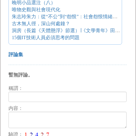
晚明小品選注（八）
唯物史觀與社會現代化
朱志玲朱力：從“不公”到“怨恨”：社會怨恨情緒的形成邏輯
古木無人徑，深山何處鐘？
洞房（長篇《天體懸浮》節選）∣《文學青年》田耳專號
15個IT技術人員必須思考的問題
評論集
暫無評論。
稱謂：
内容：
驗證：