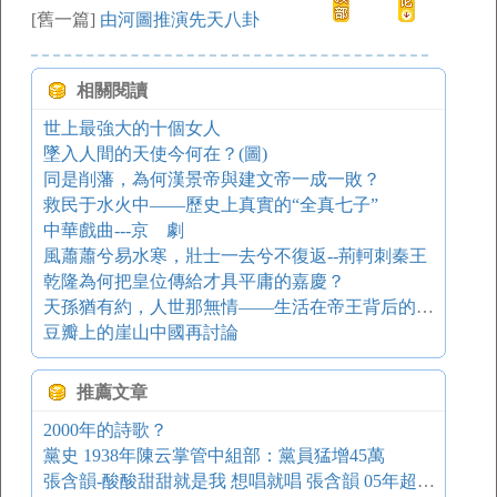
[舊一篇]
由河圖推演先天八卦
相關閱讀
世上最強大的十個女人
墜入人間的天使今何在？(圖)
同是削藩，為何漢景帝與建文帝一成一敗？
救民于水火中――歷史上真實的“全真七子”
中華戲曲---京 劇
風蕭蕭兮易水寒，壯士一去兮不復返--荊軻刺秦王
乾隆為何把皇位傳給才具平庸的嘉慶？
天孫猶有約，人世那無情——生活在帝王背后的薄命女子
豆瓣上的崖山中國再討論
推薦文章
2000年的詩歌？
黨史 1938年陳云掌管中組部：黨員猛增45萬
張含韻-酸酸甜甜就是我 想唱就唱 張含韻 05年超女現場