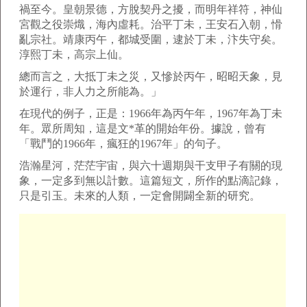
禍至今。皇朝景德，方脫契丹之擾，而明年祥符，神仙
宮觀之役崇熾，海內虛耗。治平丁未，王安石入朝，愲
亂宗社。靖康丙午，都城受圍，逮於丁未，汴失守矣。
淳熙丁未，高宗上仙。
總而言之，大抵丁未之災，又慘於丙午，昭昭天象，見
於運行，非人力之所能為。」
在現代的例子，正是：1966年為丙午年，1967年為丁未
年。眾所周知，這是文*革的開始年份。據說，曾有
「戰鬥的1966年，瘋狂的1967年」的句子。
浩瀚星河，茫茫宇宙，與六十週期與干支甲子有關的現
象，一定多到無以計數。這篇短文，所作的點滴記錄，
只是引玉。未來的人類，一定會開闢全新的研究。