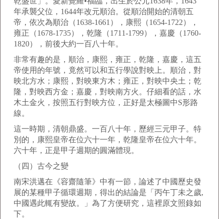
乾盛世」。愛新覺羅•福臨，出生於公元1638年，1643
年承襲父位，1644年改元順治。從順治開始的清朝五
帝，依次為順治（1638-1661），康熙（1654-1722），
雍正（1678-1735），乾隆（1711-1799），嘉慶（1760-
1820），前後大約一百八十年。
非常有趣的是，順治，康熙，雍正，乾隆，嘉慶，這五
帝使用的年號，竟然可以和五行學說對映上。順治，對
映北方水；康熙，對映東方木；雍正，對映中央土；乾
隆，對映西方金；嘉慶，對映南方火。仔細看的話，水
木土金火，按照五行對映方位，正好是太極圖中S形路
線。
這一時期，清朝鼎盛。一百八十年，歷經三元甲子。特
別的，康熙皇帝在位六十一年，乾隆皇帝在位六十年。
六十年，正是甲子週期的圓滿體現。
（四）古今之變
南宋洪邁在《容齋隨筆》中有一節，論述了中國歷史發
展的某種甲子循環週期，得出的結論是「丙午丁未之歲,
中國遇此輒有變故。」為了方便研究，這裡原文照錄如
下。