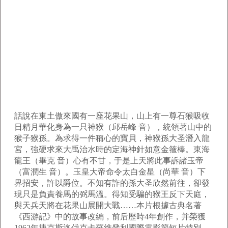
話說在東土傲來國有一座花果山，山上有一尊石猴吸收
日精月華化身為一只神猴（邱岳峰 音），統領著山中的
猴子猴孫。為求得一件稱心的寶貝，神猴孫大圣潛入龍
宮，強硬求來大禹治水時的定海神針如意金箍棒。東海
龍王（畢克 音）心有不甘，于是上天將此事訴諸玉帝
（富潤生 音）。玉皇大帝命令太白金星（尚華 音）下
界招安，許以爵位。不知有詐的孫大圣欣然前往，卻發
現只是負責養馬的弼馬溫。得知受騙的猴王反下天庭，
與天兵天將在花果山展開大戰……本片根據古典名著
《西游記》中的故事改編，前后歷時4年創作，并榮獲
1962年捷克斯洛伐克卡羅維發利國際電影節短片特別