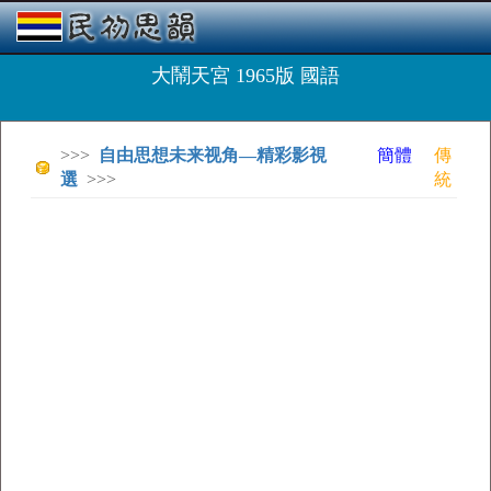
大鬧天宮 1965版 國語
>>>
自由思想未来视角—精彩影視
簡體
傳
選
>>>
統