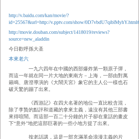
http://v.baidu.com/kan/movie/?
id=25567&url=http://v.pptv.com/show/0D7vbdU7qiblMyhY.html#
http://movie.douban.com/subject/1418019/reviews?
source=new_aladdin
今日歡呼孫大圣
本來老六
一九六四年在中國的西部爆炸第一顆原子彈，
而這一年就在同一片大地的東南方－上海，一部由對萬
籟鳴、唐澄導演的《大鬧天宮》象它的主人公一樣也石
破天驚的蹦了出來。
《西游記》在四大名著的地位一直比較含混，
除了李贄的點評和道藏的拿來主義，遠沒有其他三部書
來得喧鬧。而這部一百二十分鐘的片子卻在童話的畫皮
下“意外”地把這部巨著的一些小地方提了出來。
按老話講，這是一部充滿革命浪漫主義的片