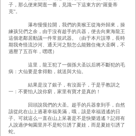
子，那么便來閑逛一番，見識一下這東方的“羅曼蒂
克”。
瀑布慢慢拉開，我們的美猴王從海外歸來，操
練孩兒們之余，由于沒有趁手的兵器，便去向東海龍王
這個老鄰居動議一件常規武器。（由于本片誤導，長時
期我奇怪流沙河、通天河之類怎么能難住俺大圣啊，不
過壓了五百年，嘿嘿）
這里，龍王犯了一個孫大圣以后將不斷犯的毛
病：大仙要是拿得動，就送與大仙。
結果是沒了銀子，有沒面子，于是乎教訓之
一：不要怕人說你窮，家里有寶才是真的！
回頭說我們的大圣。趁手的兵器拿到手，自然
該從此在山上過著幸福美滿，哦，該是幸福逍遙的日
子。可就這么一直在山上呆著是不是快樂逍遙？記得有
人說過伊甸園里并不是蛇引誘了夏娃，而是夏娃引誘了
蛇。