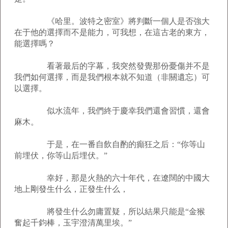
《哈里。波特之密室》將判斷一個人是否強大
在于他的選擇而不是能力，可我想，在這古老的東方，
能選擇嗎？
看著最后的字幕，我突然發覺那份憂傷并不是
我們如何選擇，而是我們根本就不知道（非關遺忘）可
以選擇。
似水流年，我們終于慶幸我們還會習慣，還會
麻木。
于是，在一番自飲自酌的癲狂之后：“你等山
前埋伏，你等山后埋伏。”
幸好，那是火熱的六十年代，在遼闊的中國大
地上剛發生什么，正發生什么，
將發生什么勿庸置疑，所以結果只能是“金猴
奮起千鈞棒，玉宇澄清萬里埃。”