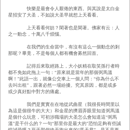
快樂是最會令人厭倦的東西。與其說是太白金
星招安了大圣，不如說大圣早就想上天看看。
上天看看何妨？閑著也是閑著。佛家有云：人
之一動念，十萬八千煩惱。
在我們的生命當中，有沒有這么一個動念的剎
那呢？畢竟，不是每個人都有機會募然回首。
記得后來取經路上，大小妖精在取笑孫行者時
都不免如此拖上一句：“原來就是當年的那個弼馬溫
啊！”此語一出，就像公交車上一個人問：“你為什么不
去叫出租”，跟著必然一場紛擾。究其原因，都是或多
或少真好點中對方的痛處。
我們是實實在在地從武曲星（我很長時間里以
為這是個很牛的大大）和金星的擠眉弄眼里知道弼馬溫
是個什么玩意，可初涉職場的大圣怎么會知道這“弼馬
溫”是干什么的？一句“那里你是最大的”恐怕足夠有些誠
惶誠恐嗎？至于那個終于跑出來的“馬天君”，是不是更