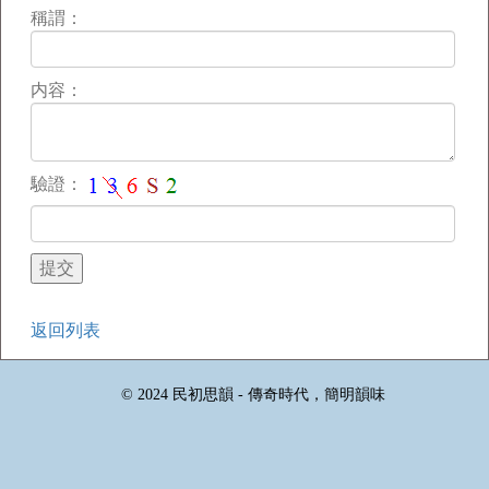
稱謂：
内容：
驗證：
返回列表
© 2024 民初思韻 - 傳奇時代，簡明韻味