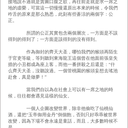
接地說不過就是貪圖口腹之欲，再往前走就是求一席之
地的虛榮，可當這一切慢慢還原出本來的時候，令我們
咋舌的原來是那么熟悉，此刻有些蒼涼的兩個字：公
正。
所謂的公正其實包含兩個層次，一方面是不該
得到的得到了；一方面是該得到的沒有得到。
作為御封的齊天大圣，哪怕我們的猴頭再陌生
于官吏等級，等到聽到東海龍王這個曾在他面前張皇失
措的小丑都成為座上客，而他一番拼殺之后還是：“什
么齊天大圣，沒聽說過。一個管桃園的猴頭妄想去瑤池
赴會，真是做夢！”
當我們自以為在社會上可以有一席之地的時
候，往往都會遇見這樣的仙女。
一個人企圖改變世界，除非他偷吃了仙桃仙
酒，還把“玉帝御用金丹”倒個飽，否則只好乖乖被世界
改變，因為下場不會永遠是童話，而且，大多數時候不
是。