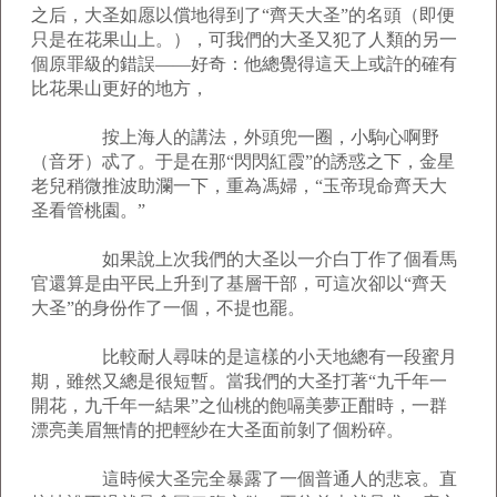
之后，大圣如愿以償地得到了“齊天大圣”的名頭（即便
只是在花果山上。），可我們的大圣又犯了人類的另一
個原罪級的錯誤——好奇：他總覺得這天上或許的確有
比花果山更好的地方，
按上海人的講法，外頭兜一圈，小駒心啊野
（音牙）忒了。于是在那“閃閃紅霞”的誘惑之下，金星
老兒稍微推波助瀾一下，重為馮婦，“玉帝現命齊天大
圣看管桃園。”
如果說上次我們的大圣以一介白丁作了個看馬
官還算是由平民上升到了基層干部，可這次卻以“齊天
大圣”的身份作了一個，不提也罷。
比較耐人尋味的是這樣的小天地總有一段蜜月
期，雖然又總是很短暫。當我們的大圣打著“九千年一
開花，九千年一結果”之仙桃的飽嗝美夢正酣時，一群
漂亮美眉無情的把輕紗在大圣面前剝了個粉碎。
這時候大圣完全暴露了一個普通人的悲哀。直