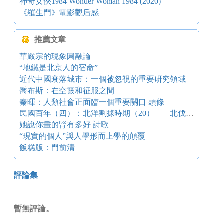
神奇女俠1984 Wonder Woman 1984 (2020)
《羅生門》電影觀后感
推薦文章
華嚴宗的現象圓融論
“地鐵是北京人的宿命”
近代中國衰落城市：一個被忽視的重要研究領域
喬布斯：在空靈和征服之間
秦暉：人類社會正面臨一個重要關口 頭條
民國百年（四）：北洋割據時期（20）——北伐軍平定南方
她說你畫的腎有多好 詩歌
“現實的個人”與人學形而上學的顛覆
飯糕版：門前清
評論集
暫無評論。