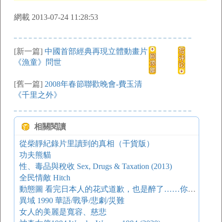
網載 2013-07-24 11:28:53
[新一篇]
中國首部經典再現立體動畫片
《漁童》問世
[舊一篇]
2008年春節聯歡晚會-費玉清
《千里之外》
相關閱讀
從柴靜紀錄片里讀到的真相（干貨版）
功夫熊貓
性、毒品與稅收 Sex, Drugs & Taxation (2013)
全民情敵 Hitch
動態圖 看完日本人的花式道歉，也是醉了……你造嗎 @安倍 ？
異域 1990 華語/戰爭/悲劇/災難
女人的美麗是寬容、慈悲