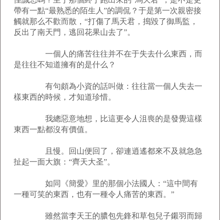
帶有一點“最熟悉的陌生人”的調侃？于是第一次親密接
觸就那么不歡而散，“打傷了馬天君，搗毀了御馬監，
反出了南天門，逃回花果山去了”。
一個人的痛苦往往并不在于失去什么東西，而
是往往不知道擁有的是什么？
有句頗為小資的話叫做：往往當一個人失去一
樣東西的時候，才知道珍惜。
我總惡意地想，比這更令人沮喪的是發覺這樣
東西一點都沒有價值。
且慢。回山便回了，卻連逍遙都來不及就急急
扯起一面大旗：“齊天大圣”。
如同《簡愛》里的那個小法國人：“這中間有
一種可笑的東西，也有一種令人痛苦的東西。”
雖然當李天王的膿包先鋒和草包兒子鎩羽而歸