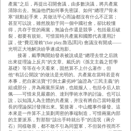
產黨”之后，再提出召開會議，由多數決議，將共產黨
清除出去。無論他們如何事先密謀、如何“總理尸骨未
寒”就動起手來，其做法平心而論都沒有什么不正當；
甚至可以說，雖然脫胎于同一個中國社會，卻比較懂
得，共存于世的兩黨，無論合作還是競爭，包括最后破
裂，都要有規矩。可惜當時共產黨和國際代表運用計
謀，使“費厄潑賴”(fair play,魯迅譯詞) 會議沒有開成——
光明正大地解決紛爭遂成泡影。
接著，戴季陶開始發表被說成是“總理去世之后跳
出來從理論上反共”的文章。戴氏的《孫文主義之哲學
基礎》等等在今天看來，固然算不上什么著作，但
他“有話公開說”的做法是光明的。共產黨在當時若是有
本事，把自家法寶“打倒土豪劣紳”論證為“三民主義”的
組成部分，并為兩黨所采納，也能服人，包括令后人欽
佩——可惜未見嚴肅的、達到學術水準的討論。也可以
說，以知識人為主體的共產黨，并沒有將自己當時最擅
長的理論探討發揮出來。緊接著，中山艦事件爆發。這
本來是一件算不上策劃周密的事端制造，可惜兩黨內部
的主要派系，對那類“該出手時就出手”的流氓（蔣介
石）同樣敬畏，都不敢不引為同盟軍，不但裝作視而不