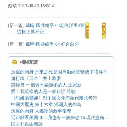
戴晴 2013-08-19 16:08:41
[新一篇]
戴晴-國共紛爭 02老漁洋里2號
——從根上就不正
[舊一篇]
戴晴-國共紛爭 04 好合惡分
相關閱讀
沉重的肉身 丹東之死是因為斷頭臺變成了禮拜堂
鬼打墻〔日本〕井上雅彥
詩經典·一個劈木柴過冬的人 王家新
愛上我這樣的人是一個錯誤 詩歌
《思維的樂趣》對中國文化布羅代爾式考證
中國大歷史 第十六章 滿洲人的作為
沉重的肉身 人義論的敘事倫理
近距離看美國 III --我也有一個夢想 16.現代意義上的種族問題
民主和自由新論