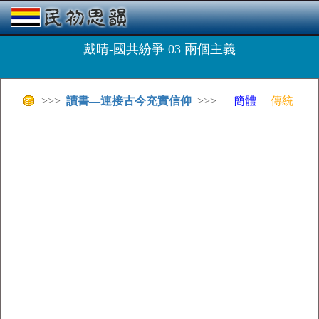
戴晴-國共紛爭 03 兩個主義
>>>
讀書—連接古今充實信仰
>>>
簡體
傳統