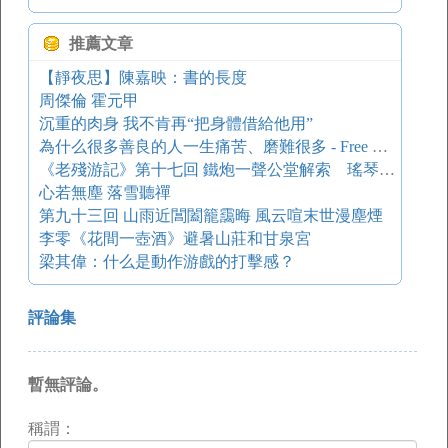
推薦文章
【靜夜思】陳嘉映：書的長度
周傑倫 霍元甲
沉重的肉身 我不肯再“把身體借給他用”
為什么很多善良的人一生痛苦、磨難很多 - Free Programmer
《老殘游記》第十七回 鐵炮一聲公堂解索 瑤琴三迭旅舍銜環
心若無塵 落雪聽禪
第九十三回 山雨近閶闔籠靄晦 風云喧末世漫塵煙
李零《花間一壺酒》避暑山莊和甘泉宮
梁其偉：什么是動作游戲的打擊感？
評論集
暫無評論。
稱謂：