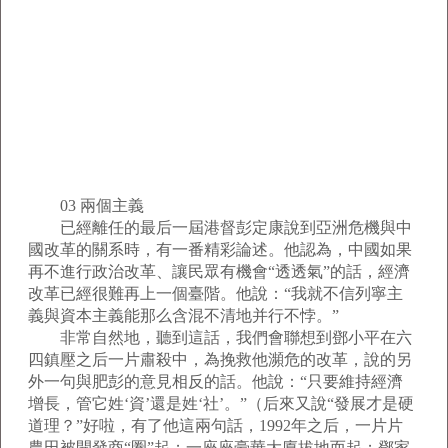
03 兩個主義
已經離任的最后一屆港督彭定康說到亞洲危機與中
國改革的關系時，有一番精彩論述。他認為，中國如果
再不進行政治改革、讓民眾有機會“透透氣”的話，經濟
改革已經很難再上一個臺階。他說：“我就不信列寧主
義與資本主義能那么含混不清地并行不悖。”
非常自然地，聽到這話，我們會聯想到鄧小平在六
四鎮壓之后一片肅殺中，為挽救他瀕危的改革，說的另
外一句與肥彭的意見相反的話。他說：“只要維持經濟
增長，管它姓‘資’還是姓‘社’。”（后來又說“發展才是硬
道理？”好啦，有了他這兩句話，1992年之后，一片片
農田被開發商“圈”起；一座座豪華大廈拔地而起；鄧家