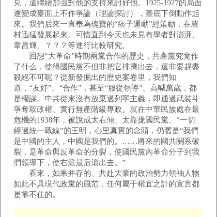
見，還繼續加強對他的支持來討好他。1925-1927的局面
遂變成臺面上不作爭論（理論探討），臺底下倒動作起
來。我們后來一直奉為瑰寶的“痞子運動”經策動，在農
村迅猛發展起來。可惜直到今天也未見有學者對澎湃、
韋昌輝、？？？等進行比較研究。
回想“大革命”時期兩黨合作的歷史，共產黨究竟作
了什么，使得國民黨不但非把它排擠出去，還非要趕盡
殺絕不可呢？從新發掘出的歷史案卷里，我們知
道，“友好”、“合作”，甚至“服從領導”、高喊萬歲，都
是權謀。中共從來沒有放棄過列寧主義，即通過武裝斗
爭奪取政權、實行無產階級專政。就在中華民族處在最
危機的1938年，被說成太右傾、太靠拢國民黨、“一切
經過統一戰線”的王明，心里真實的念頭，仍舊是“我們
是中國的主人，中國是我們的。……將來的國共關系破
裂，是革命與反革命的分裂，使國民黨內革命分子到我
們領導下，使右派最后滾出去。”
看來，如果并存的、共赴大業的政治勢力領袖人物
如此不具現代政黨的風范，任何屬于權宜之計的宣言都
是靠不住的。