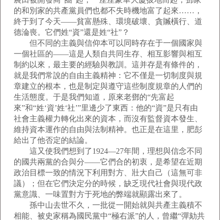
的和別家的共產黨員們也都不失時機地富了起來……，
終于到了今天——貧富懸殊、環境破壞、貪贓橫行、道
德淪喪。它們姓“資”還是姓“社”？
但不同的主義與信仰本可以同時存在于一個國家與
一個社區的——這是人類自共同生存、相互影響與相互
制約以來，最主要的經驗與教訓。這并存是有條件的，
就是我們常說的自由主義精神：它不僅是一切制度與規
章建立的根本，也是制定與遵守這些制度規章的人們的
生活態度。于是我們知道，原來老鄧的“先富起
來”和“姓‘資’姓‘社’”里邊少了東西：他的“資”是只有由
社會主義權力轉化出來的資本，而沒有監督資本發生、
維持資本運作的自由與法制精神。也正是在這里，肥彭
給出了他否定的結論。
這又使我們想到了1924—27年間，理想與信念不同
的國共兩黨的合與分——它們合的初衷，是希望在近期
政治目標一致的情況下利用對方、壯大自己（這無可非
議）；但在它們決定分的時候，缺乏現代社會與現代政
黨意識、一味置對方于死地的弊端就顯露出來了。
孫中山去世不久，一批從一開始就與共產主義積不
相能、被史家稱為國民黨中“極右派”的人，曾繼“彈劾共