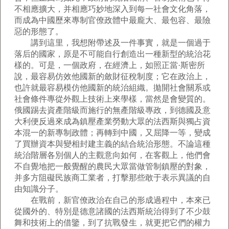
不相應擴大，并相應巧妙地深入到每一社會文化角落，
而成為中國歷來專制官僚政體中最龐大、最包容、最險
惡的形態了。
講到這里，我想附帶述及一件事實，就是一個過于
落后的國家，原是不可能自行創造出一種新型的統治花
樣的。可是，一個政府，在經濟上，如照正當·斯密所
說，最容易仿效他國新的斂財征稅制度；它在政治上，
也許就最容易模仿他國新的統治組織。拋開社會關系或
社會條件專從外觀上技術上來學樣，當然是會變質的。
俄國踢去資產階級而施行的無產階級專政，到德國及意
大利便反過來成為鎮壓產業勞動大眾的法西斯與獨占資
本混一的新專制政體；再轉到中國，又屈降一等，變成
了買辦資本與變相封建主義的結合統治形態。不論這種
統治階層各別個人的主觀意向如何，在客觀上，他們會
不自覺地把一般覺醒的農民大眾當做管制鎮壓的對象，
并多方阻礙民族商工業者，打擊那些敢于表示異議的自
由知識分子。
在戰前，新官僚政治在自己的形成過程中，本來已
從國外的、特別是德意諸國的法西斯統治得到了不少鼓
舞和技術上的借鑒，到了抗戰發生，就更把它們的權力