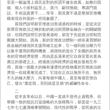
至若一般論壇上倡言反對的所謂不健全政風，如敷衍因
循、個人小派利益至上、貪污、顢頇無能、專講門面
話、不肯認真實干……等等，那其實不過是整個官僚機
構表現在外面的一些現象罷了。
當我們說明新官僚政治形成過程的時候，是從決定
新舊官僚政治之轉折點的政治與買辦金融合一的關鍵開
頭，但我們說明它的發展過程，卻宜于先從政治管制范
圍擴大開始。因為，新的官僚政治體制一經依著買辦財
政金融的補強與支援而確立起來，它一碰到政治權力可
以集中運用的戰時機會，就很快的造出了全國的前所未
有的官僚經濟形態，而由是反過來把它自身安置在更為
廣泛的基礎之上。經過政治與經濟的這種反復相互作
用，當做一個龐大的極有滲透性的怪物看的官僚政治經
濟混一你就逐漸完成了。它現在正在以無所不在、無所
不久的極大壓力，向著每個中國人，甚至每個官僚自
己，發出“遵從我，否則就是災禍”的威嚇性命令。
二
從辛亥革命以后，中國一直就不曾停止過戰爭。但
舉國一致的抵抗日寇侵略的大規模戰斗，卻是從一九三
七年七七蘆溝橋事變開始。現代性的戰爭，從民族的立