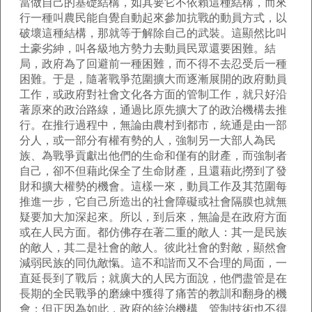
當做自己的基礎結構，如其要它不依賴這種結構，而來
行一種叫農民能自覺自動起來參加抗戰的動員方式，以
破壞這種結構，那就等于解除自己的武裝。這顯然比叫
土豪劣紳，叫各級地方勢力去動員民眾還要困難。結
局，政府為了回避前一種困難，而不得不去忍受后一種
困難。于是，隨著戰爭范圍擴大而逐漸展開的政府動員
工作，或政府對社會文化各方面的管制工作，就只好沿
著原來的政治路線，通過比原先擴大了的政治機構去推
行。在推行過程中，無論由農村到都市，統通是由一部
分人，或一部分有權有勢的人，強制另一大部人為民
族、為戰爭貢獻出他們的生命和僅有的財產，而強制者
自己，卻不但藉此保全了生命財產，且還藉此撈到了發
財和擴大權勢的機會。這樣一來，動員工作及其范圍每
推進一步，它自己所造出的社會障礙或社會隔膜也就無
疑要加大加深起來。所以，到后來，無論是在政府方面
或在人民方面。都仿佛存在著二重的敵人：其一是民族
的敵人，其二是社會的敵人。彼此社會的對敵，顯然會
減弱民族的同仇敵愾。這不和諧而又不合理的局面，一
直延長到了戰后；就廣大的人民方面說，他們盡管是在
長期的全民戰爭的磨練中獲得了痛苦的教訓和翻身的機
會；但正因為如此，政府的統治機構、管制技術也不得