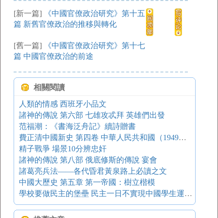
[新一篇]
《中國官僚政治研究》第十五
篇 新舊官僚政治的推移與轉化
[舊一篇]
《中國官僚政治研究》第十七
篇 中國官僚政治的前途
相關閱讀
人類的情感 西班牙小品文
諸神的傳說 第六部 七雄攻忒拜 英雄們出發
范福潮：《書海泛舟記》續詩贈書
費正清中國新史 第四卷 中華人民共和國（1949——1991） 第十九章 大躍進（一九五八——一九六〇）
精子戰爭 場景10分辨忠奸
諸神的傳說 第八部 俄底修斯的傳說 宴會
諸葛亮兵法——各代昏君黃泉路上必讀之文
中國大歷史 第五章 第一帝國：樹立楷模
學校要做民主的堡壘 民主一日不實現中國學生運動一日不停止