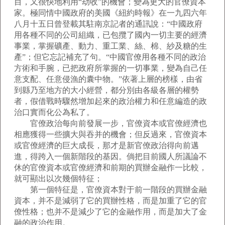
目，又很快地利用“劫收”的機會；變為更大的官僚資本
家。極同情中國政府的美國《紐約時報》在一九四六年
八月十五日曾登載其駐南京記者的通訊說：“中國政府
用各種不同的公司組織，已包攬了國內一切主要的經濟
事業，掌握礦產、動力、重工業、絲、棉、紗及糖的生
產”；但它忘記補充了句。“中國官僚用各種不同的政治
方術和手腕，已把政府所掌握的一切事業，變為自己任
意支配、任意侵漁的囊中物。”依著上層的榜樣，由省
到縣乃至地方的大小經營，都分別由各級各層的權勢
者，假借戰時驟然增加起來的政治權力和任意編造的政
治口實而化公為私了。
官僚政治每向前發展一步，官僚資本或官僚經濟也
相應獲得一些擴大與吞并的機會；但反過來，官僚資本
或官僚經濟的巨大成長，那才是新官僚政治得向前邁
進，得跨入一個新階段的基因。倘把目前國人所議論不
休的官僚資本或官僚經濟和前期的買辦金融作一比較，
就可顯出以次幾個特征；
第一個特征是，官僚資本對于前一階段的買辦金融
資本，并不是減弱了它的買辦性格，而是加重了它的官
僚性格；也并不是減少了它的金融作用，而是加大了金
融的政治作用。