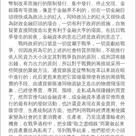
幣制改革而施行的限制發行、集中發行、停止兌現、金
銀國有等措施，像是于金融界不利的，但在一切金融巨
頭很快成為政治上的紅人，同時政治上的紅火又很快成
為財政金融巨頭的場合，一切有利于政府的措施，自無
疑要直接間接造出更有利于金融大亨的場面。在抗日戰
爭發生的前夜，金融資本的意志已經是政府的意志了。
戰時政府的口號是一切從屬于戰爭，一切貢獻給戰
爭。但因政府為它的上述的社會特質所限制，不能推行
依人民資力大小決定其對戰爭負担的原則，或所謂有錢
出錢，有力出力的原則，所以對于戰費的籌措就采用一
些間接的聚斂方法。通貨膨脹是從幣制改革以來就在暗
中進行的；此后更愈來愈把它當做最簡便有效的籌措戰
費的手段。由通貨膨脹連同物資缺乏造出的物價飛漲現
象，已經使專賣、專買、囤積、走私成為很賺錢的買賣
了。然而官僚勾結金融資本，或金融資本通過官僚而進
行的最有利的發財活動，也許還是表現在黃金賣買、外
匯管理、生產統制諸方面。他們利用戰時經濟逐漸使國
家變為社會的主要消費者、生產者、乃至流通運輸者的
機會，在戰爭過程中，把全國“取之盡輜銖”而聚斂起來
的資產囊括為私有了。等到戰爭結束，他們那些大小頭