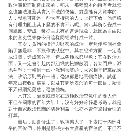
政治職權而制造出來的，那末，那種資本的擁有者就怎
么也無法遮蓋其貪污不法的伎倆。愈是擁有大資本的
人，就愈可能是一些大有權勢的人，上行下效，他們將
有何理由阻止其下屬的不貪不污呢。貪污其所以變成一
個風氣，變成一種從古未有的普遍現象，就因為自由以
來的官吏從未像今日這樣同經濟打成一片。
其次，貪污的橫行與財閥的統治，定然使整個社會
陷于無是非、不振作的狀態中。其在經濟方面，一定造
成浪費，造成無效率，造成各種脫節現象；其在政治方
面，又一定會引起內部組織的松懈散漫，各立門戶，派
系斗爭；一臨到一己小派利害關頭，大家相率把黨紀國
法、政治原則丟在一邊，毫無顧忌地鬧個痛快。試想，
年來由接收到選舉，以及其間所表演的每一節目，殆莫
不弄得綱紀蕩然，毫無體統。
又其次，籠罩或浸沉在這種政治空氣中的要人們，
不但在國家的百年大計上，沒有好好冷靜思考過，就是
對于自家政治集團的切身利益，似亦不曾作過很合理的
打算。
最后，動亂發生了，戰禍擴大了，平素忙于內部斗
爭的官僚們，特別是那些擁有大資產的官僚們，不但不