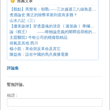
推薦文章
【觀點】馬雙有：朝戰——三次越過三八線孰是孰非？
煮酒論史 雍正的除弊革新到底有多難？
山水八記（三）
【優美旋律】穿透靈魂的清音《 簫笛曲 》專欄（二）
論《棋王》 ——唯物論意義的闡釋或尋根的歧義
主題醫院2 牛蛙公司的模擬類精品
俗氣及其他 西川
楊小凱：革命與反革命及其它
陳益南：設在中國的馬共廣播電臺
評論集
暫無評論。
稱謂：