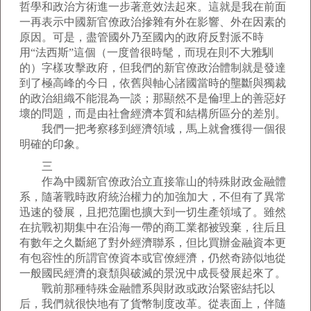
哲學和政治方術進一步著意效法起來。這就是我在前面
一再表示中國新官僚政治摻雜有外在影響、外在因素的
原因。可是，盡管國外乃至國內的政府反對派不時
用“法西斯”這個（一度曾很時髦，而現在則不大雅馴
的）字樣攻擊政府，但我們的新官僚政治體制就是發達
到了極高峰的今日，依舊與軸心諸國當時的壟斷與獨裁
的政治組織不能混為一談；那顯然不是倫理上的善惡好
壞的問題，而是由社會經濟本質和結構所區分的差別。
我們一把考察移到經濟領域，馬上就會獲得一個很
明確的印象。
三
作為中國新官僚政治立直接靠山的特殊財政金融體
系，隨著戰時政府統治權力的加強加大，不但有了異常
迅速的發展，且把范圍也擴大到一切生產領域了。雖然
在抗戰初期集中在沿海一帶的商工業都被毀棄，往后且
有數年之久斷絕了對外經濟聯系，但比買辦金融資本更
有包容性的所謂官僚資本或官僚經濟，仍然奇跡似地從
一般國民經濟的衰頹與破滅的景況中成長發展起來了。
戰前那種特殊金融體系與財政或政治緊密結托以
后，我們就很快地有了貨幣制度改革。從表面上，伴隨