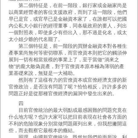
第二個特征是，在前一階段，銀行家或金融家尚是
以商業經營者的客位支援政府，而到了這一階段，他們
早已是官，或官早已是金融資本家了，在誰都可以把國
內公私大小銀行的經理董事，同各級政府的要人，列出
一個對照表，即使多少有些出入，那不過是化名，或太
太小姐少爺的代名罷了。
第三個特征是，前一階段的買辦金融資本對各種生
產事業尚無何等密切聯系，而官僚資本則把它的觸須伸
展到一切有相當規模的事業上了，至于當做“淌來之
物”的龐大敵偽資產，對于官僚資本原本極為薄弱的產
業基礎來說，無疑是一大補助。
然則有了這樣有力的官僚資本或官僚經濟支撐的新
官僚政治，是否沒有問題了呢？恰恰相反，許許多多的
問題正好是從那種官僚經濟的漏洞中發生出來的。
四
目前官僚統治的最大弱點或最感困難的問題究竟在
什么地方呢？也許大家可以把目前表現在社會各方面的
不利的危險現象分別當做問題羅列出來，但我想撇開這
些，而去觀察它最根本的癥結。
照理，中國新官僚統治，既然如我們前面所說，利