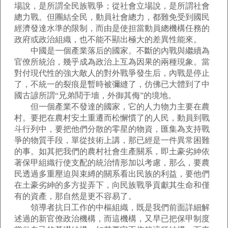
場說，是所謂全民族戰爭；從社會立場說，是所謂社會
總力戰。但團結全民，動員社會總力，都難免受到國民
經濟發達水準的限制，而由是使担當動員總機構任務的
政府或政治組織，也不能不顯出極大的差異性能來。
中國是一個產業落后的國家。不斷的內戰與繼續為
官僚所統治，幾乎成為政治上互為因果的兩種現象。當
對付現代性的強大敵人的對外戰爭發生后，內戰是停止
了，不統一的裂痕是暫時被彌縫了，仿佛已大體到了中
國古諺所謂“兄弟鬩于墻，外御其侮”的境地。
但一個產業不發達的國家，它的人力物力主要在農
村。要把在農村安土重遷而松懈慣了的人民，動員到戰
斗行列中，要把他們分散的零星的物資，匯集為支持戰
爭的物質手段，單從技術上講，那已經是一件異常困難
的事。如其把我們的農村社會生產關系，即土豪劣紳依
著保甲組織行使支配的統治情形加以考慮，那么，要農
民透過多重壓迫與束縛的關系看出民族的利益，要他們
在土豪劣紳的多方捉弄下，向民族戰爭貢獻其生命和僅
有的資產，那自然是更不容易了。
領導者抗日工作的中樞組織，既是我們前面詳細解
述過的新官僚政治機構，而這機構，又早已把保甲制度