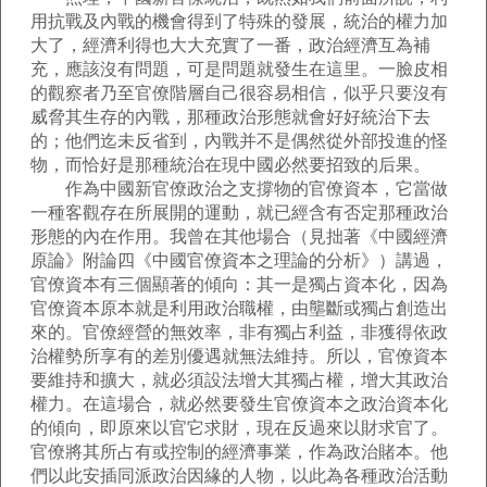
用抗戰及內戰的機會得到了特殊的發展，統治的權力加
大了，經濟利得也大大充實了一番，政治經濟互為補
充，應該沒有問題，可是問題就發生在這里。一臉皮相
的觀察者乃至官僚階層自己很容易相信，似乎只要沒有
威脅其生存的內戰，那種政治形態就會好好統治下去
的；他們迄未反省到，內戰并不是偶然從外部投進的怪
物，而恰好是那種統治在現中國必然要招致的后果。
作為中國新官僚政治之支撐物的官僚資本，它當做
一種客觀存在所展開的運動，就已經含有否定那種政治
形態的內在作用。我曾在其他場合（見拙著《中國經濟
原論》附論四《中國官僚資本之理論的分析》）講過，
官僚資本有三個顯著的傾向：其一是獨占資本化，因為
官僚資本原本就是利用政治職權，由壟斷或獨占創造出
來的。官僚經營的無效率，非有獨占利益，非獲得依政
治權勢所享有的差別優遇就無法維持。所以，官僚資本
要維持和擴大，就必須設法增大其獨占權，增大其政治
權力。在這場合，就必然要發生官僚資本之政治資本化
的傾向，即原來以官它求財，現在反過來以財求官了。
官僚將其所占有或控制的經濟事業，作為政治賭本。他
們以此安插同派政治因緣的人物，以此為各種政治活動