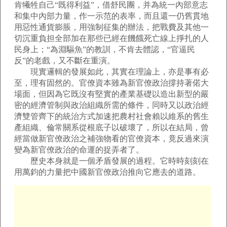
肯犧牲自己“既得利益”，借舒民團，并為統一內部意志
和集中內部力量，作一示范的表率，而且還一仍舊貫地
用惡性通貨膨脹，用強制征集的辦法，把戰費及其他一
切沉重負担全部加在那些已經在饑餓死亡線上掙扎的人
民身上；“為淵驅魚”的教訓，不肯去體認，“官逼民
反”的老戲，又不斷在重演。
現實邏輯的發展如此，其實在理論上，亦是事有必
至，理有固然的。官僚資本雖為新官僚政治撐持著偌大
場面，但因為它既沒有堅實的產業基礎以造出新型的嚴
密的經濟管制與政治組織所需的條件，同時又以政治經
濟雙管齊下的統治方式加速把農村社會賴以維系的舊生
產組織、倫常關系從根底子以破壞了，所以在結局，曾
經當做新官僚政治之補強物看的官僚資本，竟反過來演
變為新官僚政治的命運的捉弄者了。
歷史本身就是一個矛盾發展的過程。它時時刻刻在
用萬鈞的力量把中國新官僚政治推向它應去的道路。