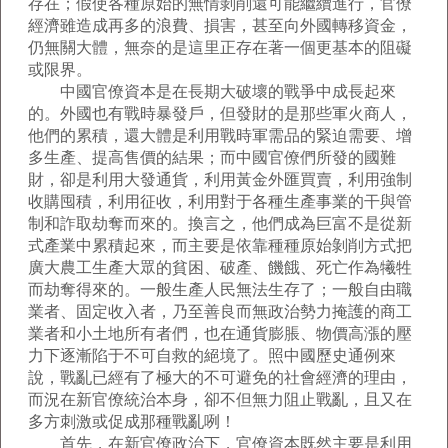
存在；假使各種原始的無情剝削還可能繼續進行，官僚
經濟雖造成再多的浪費、損害，甚至向外國轉移資金，
仍無關大體，無奈的是這里正存在著一個更基本的阻礙
或限界。
中國官僚資本是在長期大破壞的戰爭中成長起來
的。外國也有戰時暴發戶，但發財的是那些軍火商人，
他們的累積，還大體是利用戰時軍需品的緊迫需要、增
多生產、提高售價的結果；而中國官僚們所發的國難
財，卻是利用大發通貨，利用黃金外匯買賣，利用強制
收購囤積，利用征收，利用對于各種生產事業的干與管
制和詐取劫奪而來的。換言之，他們成為巨富不是從新
式產業中累積起來，而主要是依靠種種原始剝削方式把
廣大農工生產大眾的貧困、破產、饑餓、死亡作為犧牲
而劫奪得來的。一般生產人民無法生存了；一般自由職
業者、固定收入者，乃至善良而無政治勢力掩護的商工
業者和小土地所有者們，也在通貨膨脹、物價高漲的壓
力下逐漸陷于不可自救的絕境了。照中國歷史通例來
說，戰亂已經有了極大的不可避免的社會經濟的理由，
而況在新官僚統治本身，卻不但無力阻止戰亂，且又在
多方刺激或促成那種戰亂咧！
首先，在新官僚政治下，官僚資本既然主要是利用