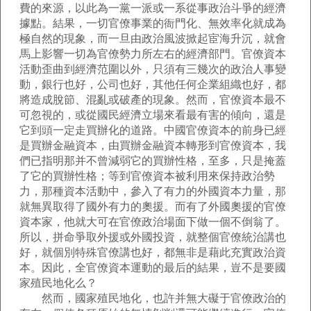
費的來源，以此為一黨一派或一系從事政治斗爭的經濟
據點。結果，一切官僚事業的衙門化、無效率化就成為
極自然的現象，而一旦由政治風波掀起宦海升沉，就會
馬上影響一切為官僚勢力所左右的經濟部門。官僚資本
活動歪曲到經濟范圍以外，只須有三幾次的政治人事變
動，銀行也好，公司也好，其他任何企業組織也好，都
將造成脫節、混亂或破產的現象。然而，官僚資本最不
可忽視的，或從國民經濟立場來看最有害的傾向，還是
它到頭一定走買辦化的道路。中國官僚資本的前身已經
是買辦金融資本，由買辦金融資本轉形到官僚資本，我
們已指明那并不曾減弱它的買辦性格，至多，只是掩蓋
了它的買辦性格；等到官僚資本被利用來保持政治勢
力，那種資本活動中，參入了有力的外國資本力量，那
就無異取得了國外有力的奧援。而有了外國奧援的官僚
資本家，他就大可在官僚政治場面下做一個不倒翁了。
所以，拼命爭取外援或外國投資，就整個官僚統治講也
好，就個別特殊官僚講也好，都無非是藉此充實政治資
本。因此，全官僚資本運動的最后的結果，豈不是要國
家殖民地化么？
然而，國家殖民地化，也許并無大礙于官僚政治的