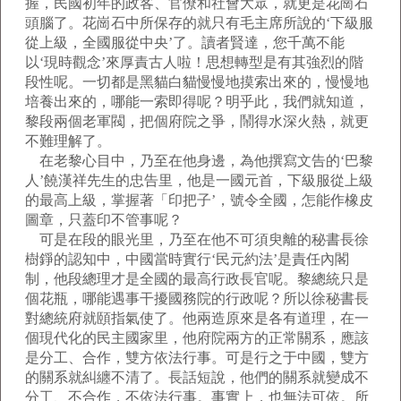
握，民國初年的政客、官僚和社會大眾，就更是花崗石
頭腦了。花崗石中所保存的就只有毛主席所說的‘下級服
從上級，全國服從中央’了。讀者賢達，您千萬不能
以‘現時觀念’來厚責古人啦！思想轉型是有其強烈的階
段性呢。一切都是黑貓白貓慢慢地摸索出來的，慢慢地
培養出來的，哪能一索即得呢？明乎此，我們就知道，
黎段兩個老軍閥，把個府院之爭，鬧得水深火熱，就更
不難理解了。
在老黎心目中，乃至在他身邊，為他撰寫文告的‘巴黎
人’饒漢祥先生的忠告里，他是一國元首，下級服從上級
的最高上級，掌握著「印把子’，號令全國，怎能作橡皮
圖章，只蓋印不管事呢？
可是在段的眼光里，乃至在他不可須臾離的秘書長徐
樹錚的認知中，中國當時實行‘民元約法’是責任內閣
制，他段總理才是全國的最高行政長官呢。黎總統只是
個花瓶，哪能遇事干擾國務院的行政呢？所以徐秘書長
對總統府就頤指氣使了。他兩造原來是各有道理，在一
個現代化的民主國家里，他府院兩方的正常關系，應該
是分工、合作，雙方依法行事。可是行之于中國，雙方
的關系就糾纏不清了。長話短說，他們的關系就變成不
分工、不合作，不依法行事。事實上，也無法可依。所