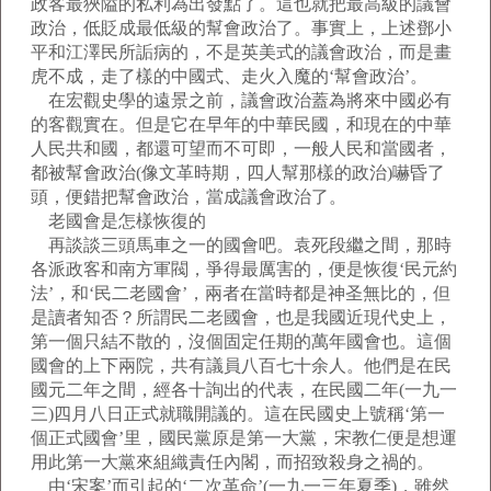
政客最狹隘的私利為出發點了。這也就把最高級的議會
政治，低貶成最低級的幫會政治了。事實上，上述鄧小
平和江澤民所詬病的，不是英美式的議會政治，而是畫
虎不成，走了樣的中國式、走火入魔的‘幫會政治’。
在宏觀史學的遠景之前，議會政治蓋為將來中國必有
的客觀實在。但是它在早年的中華民國，和現在的中華
人民共和國，都還可望而不可即，一般人民和當國者，
都被幫會政治(像文革時期，四人幫那樣的政治)嚇昏了
頭，便錯把幫會政治，當成議會政治了。
老國會是怎樣恢復的
再談談三頭馬車之一的國會吧。袁死段繼之間，那時
各派政客和南方軍閥，爭得最厲害的，便是恢復‘民元約
法’，和‘民二老國會’，兩者在當時都是神圣無比的，但
是讀者知否？所謂民二老國會，也是我國近現代史上，
第一個只結不散的，沒個固定任期的萬年國會也。這個
國會的上下兩院，共有議員八百七十余人。他們是在民
國元二年之間，經各十詢出的代表，在民國二年(一九一
三)四月八日正式就職開議的。這在民國史上號稱‘第一
個正式國會’里，國民黨原是第一大黨，宋教仁便是想運
用此第一大黨來組織責任內閣，而招致殺身之禍的。
由‘宋案’而引起的‘二次革命’(一九一三年夏季)，雖然