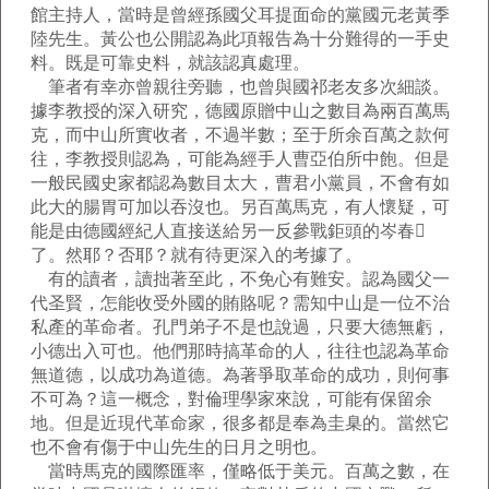
館主持人，當時是曾經孫國父耳提面命的黨國元老黃季
陸先生。黃公也公開認為此項報告為十分難得的一手史
料。既是可靠史料，就該認真處理。
筆者有幸亦曾親往旁聽，也曾與國祁老友多次細談。
據李教授的深入研究，德國原贈中山之數目為兩百萬馬
克，而中山所實收者，不過半數；至于所余百萬之款何
往，李教授則認為，可能為經手人曹亞伯所中飽。但是
一般民國史家都認為數目太大，曹君小黨員，不會有如
此大的腸胃可加以吞沒也。另百萬馬克，有人懷疑，可
能是由德國經紀人直接送給另一反參戰鉅頭的岑春
了。然耶？否耶？就有待更深入的考據了。
有的讀者，讀拙著至此，不免心有難安。認為國父一
代圣賢，怎能收受外國的賄賂呢？需知中山是一位不治
私產的革命者。孔門弟子不是也說過，只要大德無虧，
小德出入可也。他們那時搞革命的人，往往也認為革命
無道德，以成功為道德。為著爭取革命的成功，則何事
不可為？這一概念，對倫理學家來說，可能有保留余
地。但是近現代革命家，很多都是奉為圭臬的。當然它
也不會有傷于中山先生的日月之明也。
當時馬克的國際匯率，僅略低于美元。百萬之數，在