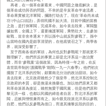
再者，在一個革命家看來，中國問題之徹底解決，是
個革命成功與否的問題。不幸的是辛亥革命半途流產，
革命果實被北洋軍閥，攔路打劫去了。現在‘革命尚未成
功’(中山口頭語)，弄得民國不如大清。目前中國的當務
之急，是打倒軍閥，完成革命。如今袁去段來，軍閥盤
據如舊，全國上下，還要擁護軍閥，乘勢壯大，去參加
歐戰，豈非舍本逐末？所以孫中山就反對參戰了。孫中
山當時在國內是頗享清望的，在他底號召之下，商學各
界，就深受影響了。
至于西南各省的軍頭，為何也反對參戰呢？那就更不
難理解了。他們所反的事實上卻是北洋系這一政治實
體，而非‘參戰案’這個政策。因為時僅一年之前，在反
袁世凱帝制的‘護國戰爭’期間(一九一六春季)，他們初次
擺脫了北洋系的控制，頗嘗南北分治的政治甜頭。如今
袁去段來，北京政府雖然少了個皇帝，然北洋系控制北
京政府的本質，卻是換湯未換藥也。加以他們原來又都
和革命派甚為接近，雖然無愛于國民黨，但是他們原和
黎元洪一樣，也都以民國的締造者自居，對北洋系的軍
閥，忌嫉與憎恨兼而有之。如今眼見段派北洋系以參戰
自肥，他們以反參戰為借口，而達其擁黎反段的目的，