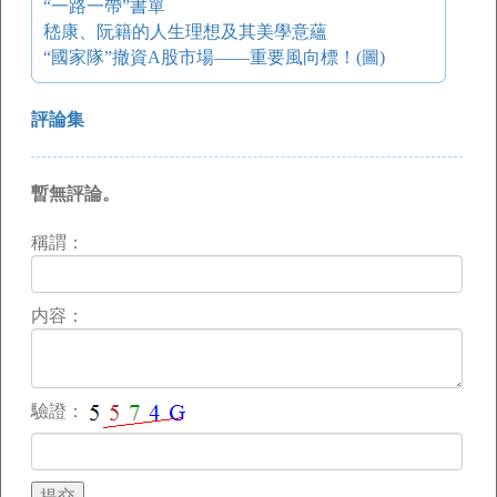
“一路一帶”書單
嵇康、阮籍的人生理想及其美學意蘊
“國家隊”撤資A股市場——重要風向標！(圖)
評論集
暫無評論。
稱謂：
内容：
驗證：