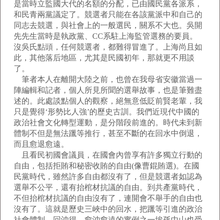
是當時立監國大代的名額的分配，已由國民黨各派系，
和民青兩黨議定了。競選者只能在各該黨派中和自己的
同志去競選，與社會上的一般選民，關系不大也。吳開
先先生當時是執政黨、CC系駐上海監管選務的要員。
沒吳氏點頭，任何競選者，都難得冒進了。上海尚且如
此，其他落后地區，尤其是民國初年，那就更不用談
了。
筆者本人在離開大陸之前，也曾在我母省安徽當過一
陣編輯和記者，個人所見所聞的選舉故事，也是筆難盡
述的。此處談點個人的觀察，絕無意低貶前賢老輩，我
只是覺得‘形勢比人強’的歷史古訓。我們近現代中國的
政治社會文化轉型運動，是分階段前進的。時代未到新
體制不但是無法躐等推行，甚至不斷的在回水中倒退，
而且愈退愈遠。
且看民初國會議員，在國會內曾享有許多獨立行動的
自由，包括拒賄和秘密收賄的自由(像曹錕賄選)。在國
民黨時代，雖然許多自由都沒有了，但是競選者如認為
選舉不公平，還有抬棺材抗議的自由。到共產黨時代，
不但抬棺材抗議的自由沒有了，連開會不舉手的自由也
沒有了。這就是歷史三峽中的回水，把躐等引進的政治
社會體制，回沖得，愈沖愈遠的實例之一埃孫中山也受