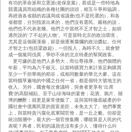
有功的革命派和立憲派(老保皇黨)，甚或是一些特地為
競選議員而組織的各種社團的頭頭，相互斗爭和協調，
再經過各省縣的咨議局或省議會(也不是民選的)，和各
省都督，分別指派出來的，他們沒有選民。嚴格的說，
他們也不代表老幾。他們之中當然不乏才智之士，如胡
適所說的‘了不起的人物’。可是當時北京的政治環境，
尤其是這個羅漢廟，卻是個逐漸腐爛的政治醬缸。任何
才智之士(包括梁啟超)，一但投入，為時不久，就會變
成一個黨同伐異，爭吵不休的北京特產的幫閑政客。
更可嫌的是他們人多勢大，而位尊祿厚。他們個體的
年薪，平均為六千銀元。以當時購買力來計算足夠購買
至少一千担華南的稻谷，或相同數量的華北大麥。這在
當時餓莩遍地的中國之任何一省，都是個特大號地主的
收入。另外，國會每次會議時，與會者更享有‘出席
費’的高額補貼。至于山珍海味的宴會；花酒、鴉片、賭
博的酬酢；就更是家常便飯了。這與當時徹底破產的中
國社會中億萬民眾的貧富差距，未免太大了。他們事實
上，與當時貪污腐化底軍閥官僚，是一丘之貉。但卻是
統治階層中，最大的一個官僚集團，哪能算是人民的代
表呢？再者，民初的議員也沒有多少人，懂得什么叫