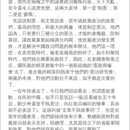
波，使尚在襁褓之中的議會政治癱瘓到底，天下大亂，
至今還令人談虎色變。這兩大皮球，第一是‘制憲’；第
二便是‘參戰’。
先談談制憲，前文曾說過，當年搞政黨政治的政客
們，最高的理想，和最大的興趣，便是制定憲法。他們
認為，只有實行三權分立的憲法，才能約束獨裁，防制
寡頭。讓政黨黨魁組織責任內閣，使政黨政治發生實
效，才是解決中國政治問題的根本辦法。他們這一理
想，在袁世凱時代，被老袁徹底的粉碎了。如今到黎段
時代，他們就企圖重振旗鼓了。因此，在老國會恢復之
后，國民黨的精英都集中到一個新組織的‘憲政商榷
會’去了。進步黨的精英則熱衷于他們的‘憲法研究會’。
兩黨的本身，對他們活動分子來說，似乎都是次要的
了。
一百年快過去了，今日我們回頭看去，所謂憲政運
動，在民初中國，似乎只是笑話一場(且看縱在五十年
后，劉少奇還曾手執憲法，向紅衛兵喊叫的慘事，其余
就不必多說了)。這就叫做‘文章不與政事同’了。但是在
當年的國會里，他們卻搞得煞有介事。黎總統當時對政
黨政治就表示支持，段總理，尤其是段之下的省級軍閥
和政客，對他們就存有戒心，而要加以壓制了。