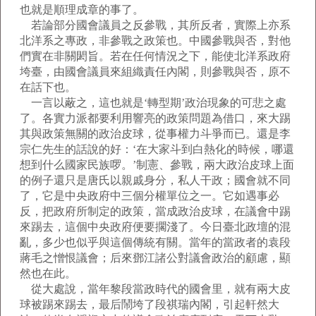
也就是順理成章的事了。
若論部分國會議員之反參戰，其所反者，實際上亦系
北洋系之專政，非參戰之政策也。中國參戰與否，對他
們實在非關閎旨。若在任何情況之下，能使北洋系政府
垮臺，由國會議員來組織責任內閣，則參戰與否，原不
在話下也。
一言以蔽之，這也就是‘轉型期’政治現象的可悲之處
了。各實力派都要利用響亮的政策問題為借口，來大踢
其與政策無關的政治皮球，從事權力斗爭而已。還是李
宗仁先生的話說的好：‘在大家斗到白熱化的時候，哪還
想到什么國家民族啰。’制憲、參戰，兩大政治皮球上面
的例子還只是唐氏以親戚身分，私人干政；國會就不同
了，它是中央政府中三個分權單位之一。它如遇事必
反，把政府所制定的政策，當成政治皮球，在議會中踢
來踢去，這個中央政府便要擱淺了。今日臺北政壇的混
亂，多少也似乎與這個傳統有關。當年的當政者的袁段
蔣毛之憎恨議會；后來鄧江諸公對議會政治的顧慮，顯
然也在此。
從大處說，當年黎段當政時代的國會里，就有兩大皮
球被踢來踢去，最后鬧垮了段祺瑞內閣，引起軒然大