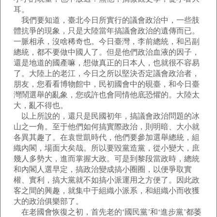
耳。
我們要知道，臺北今日所實行的議會政治中，一些肢
體抗爭的現象，只是大陸當年搞議會政治的遺傳而已。
一脈相承，沒啥稀奇也。今日臺灣，李前總統，和呂副
總統，都不要做中國人了。但是他們政治血液的因子，
還是地道的國產嘛，想做真正的日本人，也就很不容易
了。大陸上的老江，今日之所以堅決否定議會政治者，
朋友，您看看博物館中，民初國會中的硯臺，和今日臺
灣鬧選舉的亂象，您或許也會同情他底恐懼的。大陸太
大，亂不得也。
以上所說的，還只是民國初年，搞議會政治問題的冰
山之一角。至于他們如何搞實際政治，則明暗、大小就
各異其趣了。在袁世凱時代，他們要參加選舉總統，組
織內閣，場面大矣哉。所以要毀黨造黨，從小變大，庶
幾人多勢大，進而掌握大政。可是到黎段當政時，總統
和內閣人選早定，搞政治變成搞小圈圈，以便爭取實
權、實利，搞大黨就不如搞小派運用之方便了。因此政
客之間的興趣，就集中于組織小派系，和組織小而收獲
大的政治俱樂部了。
在老國會恢復之初，首先老的‘國民黨’和‘進步黨’都萎