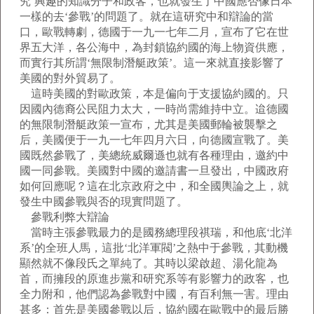
究’興趣的知識分子和政客，也就發生了中國應否像日本
一樣的去‘參戰’的問題了。就在這研究中和辯論的當
口，歐戰轉劇，德國于一九一七年二月，宣布了它在世
界五大洋，各公海中，為封鎖協約國的海上物資供應，
而實行其所謂‘無限制潛艇政策’。這一來就直接影響了
美國的對外貿易了。
這時美國的對歐政策，本是偏向于支援協約國的。只
因國內德裔公民阻力太大，一時尚需維持中立。迨德國
的無限制潛艇政策一宣布，尤其是美國郵輪被襲擊之
后，美國便于一九一七年四月六日，向德國宣戰了。美
國既然參戰了，美總統威爾遜也就有各種理由，邀約中
國一同參戰。美國對中國的邀請書一旦發出，中國政府
如何回應呢？這在北京政府之中，和全國輿論之上，就
發生中國參戰與否的現實問題了。
參戰利弊大辯論
當時主張參戰最力的是國務總理段祺瑞，和他底‘北洋
系’的全班人馬，這批‘北洋軍閥’之熱中于參戰，其動機
顯然就不像段氏之單純了。其時以梁啟超、湯化龍為
首，而擁段的原進步黨和研究系等有影響力的政客，也
全力附和，他們認為參戰對中國，有百利無一害。理由
甚多：首先是美國參戰以后，協約國在歐戰中的最后勝