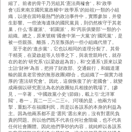
縮了。前者的骨干乃另組其‘憲法商榷會’，和‘政學
會’(后來南京國民黨政權中‘政學系’的始祖)一類的小組
織，以便在當時最熱門的政治事件中，實際參加，并發
生影響。一些滄海遺珠的國民黨員，則仍然株守于其老
巢，什么‘客廬派’、‘韜園派’，和‘丙辰俱樂部’一類的小
組織。總之，原來號稱‘國會中第一大黨’的‘國民黨’，是
被一些親孫、離孫，乃至叛孫的一些小組織代替了。
至于老的‘進步黨’，它也以相同的道理分裂了。其骨
干精英，在梁啟超等人領導之下，與袁世凱時代，就存
在的老的‘研究系’(以梁啟超為首)，和‘交通系’(原來以梁
士詒‘財神’為首，把持了財政部、交通銀行，和鐵道運
輸的親袁老官僚的無形政團)聯合，也組織了一個實力雄
厚的‘憲法研究會’。因此，這個恢復了的‘老國會’，就變
成兩個以研究憲法為名的政團短兵相接的戰場了。[參
見，一辛著，‘中國政黨小史’(節錄)，載上引‘北洋軍
閥’，卷一，頁二一三─二三○。]可嘆的是，他兩方傾
掣，重點不在福國利民，而是以各該系的本身的利益為
主。因為他兩系都不是‘選民’選出來的，沒有對選民負
責的問題。所以他們既不代表任何社會階級，也不代表
任何社會團體。因此他們爭吵的內容，就純粹以各該系