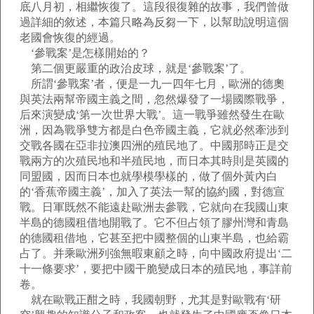
底八月初，相繼恢復了。這段很復雜的故事，我們曾做
過詳細的敘述，本篇只略為反芻一下，以幫助說明這個
老國會恢復的經過。
‘參戰案’是怎樣開始的？
第二個更嚴重的政治皮球，就是‘參戰案’了。
所謂‘參戰案’者，便是一九一四年七月，歐洲的德奧
與英法兩幫帝國主義之間，忽然爆發了一場國際戰爭，
后來演變成‘第一次世界大戰’。這一戰爭雖然發生在歐
洲，因為戰爭雙方都是白色帝國主義，它就必然牽涉到
交戰各國在亞非拉澳四洲的殖民地了。中國那時正是交
戰兩方的次殖民地和半殖民地，而日本其時則是英國的
同盟國，因而日本也就學模學樣的，做了個外黃內白
的‘香蕉帝國主義’，加入了英法一幫的協約國，對德宣
戰。日軍既然不能遠赴歐洲去參戰，它就向在我國山東
半島的德國租借地開戰了。它不但占領了膠州灣和青島
的德國租借地，它甚至把中國整個的山東半島，也給霸
占了。并乘歐洲列強無暇東顧之時，向中國政府提出‘二
十一條要求’，要把中國干脆變成日本的殖民地，事詳前
卷。
就在歐戰正酣之時，我國朝野，尤其是對歐戰有‘研