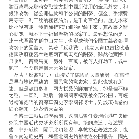
賄百萬馬克那時交戰雙方對中國所使用的金元外交，和
銀彈攻勢，從公開借款和半公開的酬勞、傭金、手續費
用等等，到干脆的秘密賄賂，是千奇百怪的。歷史本來
比小說有趣，我們如把它詳細的紀錄下來，其故事之驚
心動魄，就不下于福爾摩斯偵探案了。最難想像的是，
連一代圣賢的孫中山先生，也變成他們帝國主義者銀彈
攻勢下的受害人。為著「反參戰’，他老人家也曾接收過
德國政府秘密奉送底兩百萬馬克的酬勞。雖然他實際上
只收到一百萬馬克，另外一百萬，被何人打劫了，或中
飽了，至今還是個天大的疑案。
為著「反參戰’，中山接受了德國的大量酬勞，在當時
是早有蛛絲馬跡的，國民黨的黨史家，對此也微有所
述。但是數目多寡，兩方授受的詳細情況，卻是個不解
之謎。一直到二戰后，德國國家檔案被全部公開，再經
過精通德語的資深華裔史家李國祁博士，對該項檔卷的
細心翻閱，始案情大白的。
李博士二戰后留學德國，返國后曾任臺灣南港中央研
究院中國近代史研究所所長有年。接觸廣泛，著述豐
盛，中外咸欽。關于此項發現，李教授在著述之余，也
曾在南港近史所，和臺北國史館都做過公開報告。國史