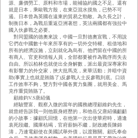
源、廉價勞工、原料和市場，能補協約國之不足。還有
就是日本，乘歐戰方殷，在東亞混水摸魚，已勢不可
遏。日本曾為英國在遠東的貿易之勁敵。為久長之計，
制衡日本，為戰后重返亞洲著想，英法兩國都有強拉中
國入伙參戰之必要。
對同盟國的德奧來說，中國一旦對德奧宣戰，不用說
它們在中國數十年來所享有的一切外交特權、租借地和
所有的經濟設施，立刻就化為烏有。他們留在中國的所
有商人、官吏和情報人員，全部都要被作為戰俘而失去
自由。所以柏林也就使出全身解數，派出最資深專家和
有影響力的外交家，挾大批馬克，來華活動；并暗中資
助(事實上也就是賄賂了)反參戰人士反參戰到底。口頭
工作效率不夠，雙方對中國各實力集團，就用美金、馬
克作重貲賄賂了。
顧維鈞V.S唐紹儀
經驗豐富、觀察入微的當年的國務總理顧維鈞先生，
就曾經告訴我一則他親身經歷的，和他岳父唐紹儀齟齬
的小故事：據顧氏回憶，在他第一次出使華府時，適逢
袁死段繼。國庫枯竭，官府薪餉不繼，財政總長陳錦
濤，乃連電顧使在美國試舉外債，以渡難關。顧氏奉命