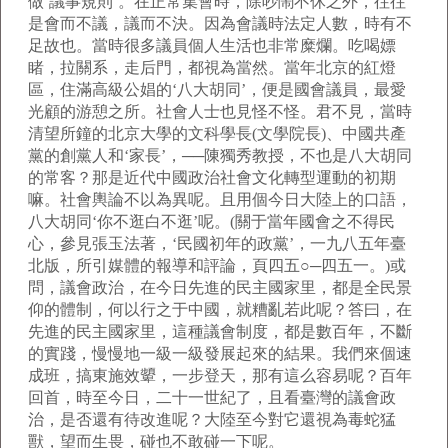
做‘議事規則’。在正常集會時，除吵鬧不休之外，往往
是會而不議，議而不決。因為會議時法定人數，時有不
足故也。當時很多議員個人生活也非常糜爛。吃喝嫖
睹，拉關系，走后門，都視為當然。當年北京的紅燈
區，住滿高級公娼的‘八大胡同’，便是國會議員，最愛
光顧的游憩之所。社會人士也見怪不怪。君不見，當時
清望所鐘的北京大學的文科學長(文學院長)、中國共產
黨的創黨人和‘家長’，──陳獨秀教授，不也是八大胡同
的常客？那是近代中國政治社會文化轉型運動的初期
嘛。社會輿論不以為異呢。且用個今日大陸上的口語，
八大胡同‘你不逛白不逛’呢。(關于當年國會之不得民
心，參見張玉法著，‘民國初年的政黨’，一九八五年臺
北版，所引媒體的報導和評論，頁四五○─四五一。)或
問，議會政治，在今日先進的民主國家里，都是全民景
仰的體制，何以行之于中國，就糟亂若此呢？答曰，在
先進的民主國家里，這種議會制度，都是數百年，不斷
的實踐，慢慢地一級一級發展起來的結果。我們來個速
成班，搞東施效顰，一步登天，那有這么容易呢？百年
回首，時至今日，二十一世紀了，且看臺灣的議會政
治，是否還有待改進呢？大陸至今對它還視為毒蛇猛
獸，望而生畏，碰也不敢碰一下呢。