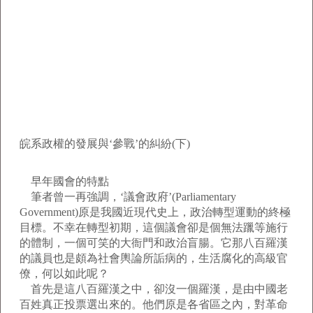
皖系政權的發展與‘參戰’的糾紛(下)
早年國會的特點
筆者曾一再強調，‘議會政府’(Parliamentary
Government)原是我國近現代史上，政治轉型運動的終極
目標。不幸在轉型初期，這個議會卻是個無法躐等施行
的體制，一個可笑的大衙門和政治盲腸。它那八百羅漢
的議員也是頗為社會輿論所詬病的，生活腐化的高級官
僚，何以如此呢？
首先是這八百羅漢之中，卻沒一個羅漢，是由中國老
百姓真正投票選出來的。他們原是各省區之內，對革命