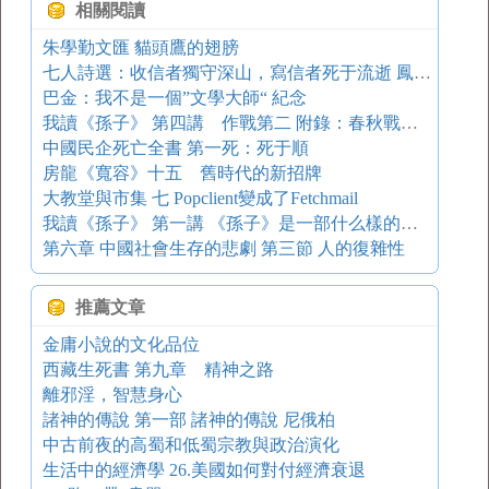
相關閱讀
朱學勤文匯 貓頭鷹的翅膀
七人詩選：收信者獨守深山，寫信者死于流逝 鳳凰詩刊
巴金：我不是一個”文學大師“ 紀念
我讀《孫子》 第四講 作戰第二 附錄：春秋戰國的武器（2）
中國民企死亡全書 第一死：死于順
房龍《寬容》十五 舊時代的新招牌
大教堂與市集 七 Popclient變成了Fetchmail
我讀《孫子》 第一講 《孫子》是一部什么樣的書 最低限度參考書
第六章 中國社會生存的悲劇 第三節 人的復雜性
推薦文章
金庸小說的文化品位
西藏生死書 第九章 精神之路
離邪淫，智慧身心
諸神的傳說 第一部 諸神的傳說 尼俄柏
中古前夜的高蜀和低蜀宗教與政治演化
生活中的經濟學 26.美國如何對付經濟衰退