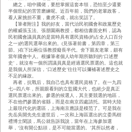
總之，咱中國佬，要想掌握這套本領，恐怕至少還要
半個世紀的苦苦磨練呢。近百年前，我們的老輩政客，
看人家挑担不重，畫虎不成，就出笑話了。
【筆者附注】我的好友，當代治民初國會和政黨歷史
的權威張玉法、張朋園兩教授，都相信書面史料，認為
民初國會議員真的是當時具有選民資格(約占全人口百分
之一)的選民選舉出來的。(見張著前書，第四章，第三
節。)在下比兩位張教授癡長半代。舍下親友老輩，頗有
當年國會中人。根據筆者個人幼年期所聽到的‘口述歷
史’，就沒有一個所謂議員真是經過選民票選的。這也就
是我個人所深信，‘口述歷史’往往可以彌補著述歷史之
不足的緣故。
再者，抗戰后，我自己也具有選民資格了。在一九四
七─四八年，所親眼看到的立監國大代，也絕少是真正
選民票選出來的。參選的候選人，其主要競選的地區，
不在他們參選的省縣，而是在南京四處請托。當時大陸
上最現代化的選區，上海南京應該是模范了。可是我在
先岳吳開先先生逝世后，一次和上海區選出的立委馬樹
禮博士閑談，馬公就告訴我說，當年在上海參加選
舉，‘沒有開公點頭，是不可能當選的。’其所以然者，