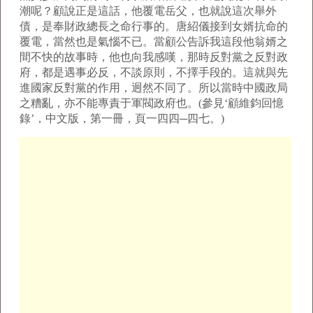
潮呢？顧說正是這話，他覆電岳父，也就說這次舉外
債，是奉財政總長之命行事的。唐紹儀接到女婿抗命的
覆電，當然也是氣惱不已。當顧公告訴我這段他翁婿之
間不快的故事時，他也向我感嘆，那時反對黨之反對政
府，都是遇事必反，不談原則，不擇手段的。這就與先
進國家反對黨的作用，迥然不同了。所以當時中國政局
之糟亂，亦不能專責于軍閥政府也。(參見‘顧維鈞回憶
錄’，中文版，第一冊，頁一四四─四七。)