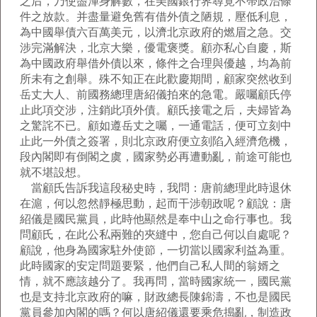
之后，乃使盡渾身解數，在美國銀行界尋覓不帶政治條
件之放款。并盡量避免舊有借外債之陋規，壓低利息，
為中國舉債六百萬美元，以濟北京政府的燃眉之急。交
涉完滿解決，北京大樂，優電褒獎。顧亦私心自慶，斯
為中國政府舉借外債以來，條件之合理與優越，均為前
所未有之創舉。殊不知正在此歡慶期間，顧家突然收到
岳丈大人、前國務總理唐紹儀拍來的急電。嚴囑顧氏停
止此項交涉，注銷此項外債。顧氏接電之后，夫婦皆為
之驚詫不已。顧如遵岳丈之囑，一通電話，便可立刻中
止此一外債之簽署，則北京政府便立刻陷入經濟危機，
段內閣即有倒閣之虞，國家勢必再遭動亂，前途可能也
就不堪設想。
當顧氏告訴我這段秘史時，我問：唐前總理此時退休
在滬，何以忽然靜極思動，起而干涉朝政呢？顧說：唐
紹儀是國民黨員，此時他顯然是奉中山之命行事也。我
問顧氏，在此公私兩難的夾縫中，您自己何以自處呢？
顧說，他身為國家駐外使節，一切當以國家利益為重。
此時國家的安定問題要緊，他們自己私人間的翁婿之
情，就不應該越分了。我再問，當時國家統一，國民黨
也是支持北京政府的嘛，財政總長陳錦濤，不也是國民
黨員參加內閣的嗎？何以唐紹儀還要乘危搗亂，制造政