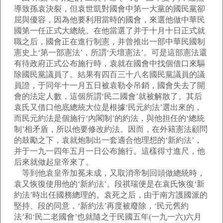
導致孫袁決裂，但袁世凱對國會中第一大黨的國民黨卻
屈與優容，因為他要利用當時的國會，來選他做中華民
國第一任正式大總統。在他當選了并于十月十日正式就
職之后，國會正在進行制憲，并曾推出一部中華民國制
憲史上‘第一部憲法’，所謂‘天壇憲法’。可是這部憲法還
有待政府正式公布施行時，袁就在國會中找個借口來驅
除國民黨議員了。結果有四百三十八名國民黨議員的議
員證，于同年十一月五日被袁勒令吊銷，國會失去了開
會的法定人數，這個所謂‘民二國會’就被解散了。其后
袁氏又借口他底總統大位是根據‘民元約法’選出來的，
而民元約法是個施行‘內閣制’的約法，與他担任的‘總統
制’相矛盾，所以他要修改約法。因而，在外籍憲法顧問
的鼓勵之下，袁就炮制出一套適合他理想的‘新約法’，
并于一九一四年五月一日公布施行。這樣得寸進尺，他
后來就做起皇帝來了。
等到他袁皇帝加冕未成，又取消帝制回頭做總統時，
袁又恢復使用他的‘新約法’。段祺瑞便是在袁氏恢復‘新
約法’時出任國務總理的。袁死之后，由于南方護國派的
堅持、段的同意，‘新約法’再度被廢除，‘民元舊約
法’和‘民二老國會’也就隨之于民國五年(一九一六)六月