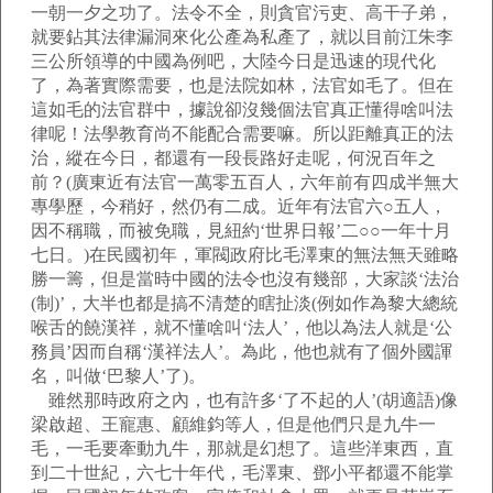
一朝一夕之功了。法令不全，則貪官污吏、高干子弟，
就要鉆其法律漏洞來化公產為私產了，就以目前江朱李
三公所領導的中國為例吧，大陸今日是迅速的現代化
了，為著實際需要，也是法院如林，法官如毛了。但在
這如毛的法官群中，據說卻沒幾個法官真正懂得啥叫法
律呢！法學教育尚不能配合需要嘛。所以距離真正的法
治，縱在今日，都還有一段長路好走呢，何況百年之
前？(廣東近有法官一萬零五百人，六年前有四成半無大
專學歷，今稍好，然仍有二成。近年有法官六○五人，
因不稱職，而被免職，見紐約‘世界日報’二○○一年十月
七日。)在民國初年，軍閥政府比毛澤東的無法無天雖略
勝一籌，但是當時中國的法令也沒有幾部，大家談‘法治
(制)’，大半也都是搞不清楚的瞎扯淡(例如作為黎大總統
喉舌的饒漢祥，就不懂啥叫‘法人’，他以為法人就是‘公
務員’因而自稱‘漢祥法人’。為此，他也就有了個外國諢
名，叫做‘巴黎人’了)。
雖然那時政府之內，也有許多‘了不起的人’(胡適語)像
梁啟超、王寵惠、顧維鈞等人，但是他們只是九牛一
毛，一毛要牽動九牛，那就是幻想了。這些洋東西，直
到二十世紀，六七十年代，毛澤東、鄧小平都還不能掌