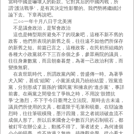
當時中國是嚇壞人的鉅款。它對其后的中國內戰，所
謂‘護法戰爭’，是有其決定性影響的。我們勢將繼續討
論下去。下章再說吧。
二○○一年十月八日于北美洲
不是議會政治，是幫會政治
這也是轉型期所避免不了的現象吧，這種不新不舊的
政客，他們所表現的新舊之長，往往遠不如他們所保存
的新舊之短。前篇已言之，這種政客，在民初所組織的
各種大小政黨就不下三百余個之多，參眾兩院的議員，
往往身兼數黨，而且朝秦暮楚，為著一己政治利害，而
變換無窮。
在袁世凱時代，所謂政黨內閣，曾盛傳一時。為著爭
犬入閣’，甚或‘組閣’，小黨派成員乃紛紛結盟，毀黨造
黨，分別形成了親孫的‘國民黨’和擁袁的‘進步黨’，事詳
前書。在兩黨之間發生了爭執之時，不用說‘肢體抗
爭’之激烈，不下于今日臺灣之立法院。斯時去古未遠，
議員們所使用的文具，都還限于毛筆和硯臺。在辯論激
烈時，往往筆硯橫飛，墨汁四濺，當之者就頭破血流不
成個人形了。所以后來國會之中數百只的石制硯石，都
被釘牢在辦公桌上，動搖不得了。筆者述史，為何連個
小小的硯臺，也不放過？無他，搞微觀史學，從小看大