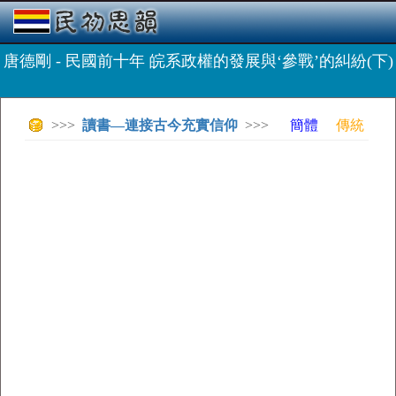
唐德剛 - 民國前十年 皖系政權的發展與‘參戰’的糾紛(下)
>>>
讀書—連接古今充實信仰
>>>
簡體
傳統