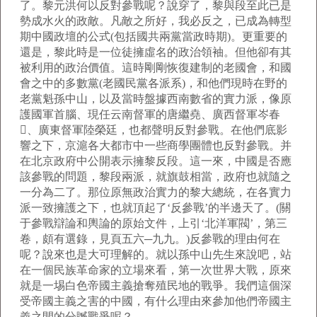
了。黎元洪何以反對參戰呢？說穿了，黎與段至此已是
勢成水火的政敵。凡敵之所好，我必反之，已成為轉型
期中國政壇的公式(包括國共兩黨當政時期)。更重要的
還是，黎此時是一位徒擁虛名的政治領袖。但他卻有其
被利用的政治價值。這時剛剛恢復建制的老國會，和國
會之中的多數黨(老國民黨各派系)，和他們現時在野的
老黨魁孫中山，以及當時盤據西南數省的實力派，像原
護國軍首腦、現任云南督軍的唐繼堯、廣西督軍岑春
、廣東督軍陸榮廷，也都聲明反對參戰。在他們底影
響之下，京滬各大都市中一些商學團體也反對參戰。并
在北京政府中公開表示擁黎反段。這一來，中國是否應
該參戰的問題，黎段兩派，就旗鼓相當，政府也就隨之
一分為二了。那位原無政治實力的黎大總統，在各實力
派一致擁護之下，也就頂起了‘反參戰’的半邊天了。(關
于參戰辯論和輿論的原始文件，上引‘北洋軍閥’，第三
卷，頗有選錄，見頁五六─九九。)反參戰的理由何在
呢？說來也是大可理解的。就以孫中山先生來說吧，站
在一個民族革命家的立場來看，第一次世界大戰，原來
就是一埸白色帝國主義搶奪殖民地的戰爭。我們這個深
受帝國主義之害的中國，有什么理由來參加他們帝國主
義之間的分贓戰爭呢？