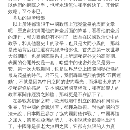
以他們的府院之爭，也就永遠無法和平解決了。其骨牌
效應，至今未已。
幕后的經濟暗盤
以上所述都還限于中國政壇上冠冕堂皇的表面文章
呢，歷史家如揭開他們舞臺后面的幃幕，看看他們臺后
的運作，就與臺前頗有不同了。因為在民國政治史中的
政爭，和其他歷史上的政爭，也只是大同小異的，那就
是政治背后往往還有其經濟暗盤也。首先是第一次世界
大戰期間，也是國際關系史上所謂秘密外交的高潮期。
表面的公開外交是一套，暗盤中的秘密外交又是另一
套。第一次大戰期間，也是世界歷史上國際間秘密條約
最為茂盛的時代。君不見，我們轟轟烈烈的愛國‘五四運
動’，不就是因為中日之間的密約曝光，而爆發出來的？
從秘密條約搞起，對本國或異國當權派，和有影響力的
政客軍閥作經濟之賄賂，那就更是不在話下了。
在參戰案初起之時，歐洲戰場中對立的協約和同盟兩
集團，對中國的參戰與否，都極為重視。對協約國的英
法來說，日本既已參加了協約國對德作戰了，中國再隨
之加入，德奧在亞洲的勢力，不用說就全部掃地出門
了。中國雖是個老大無用之國，它卻有無限的人力資