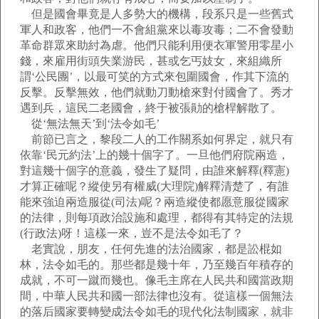
但是國會畢竟是人多勢大的機構，段系只是一些舊式
軍人和政客，他們一不會組黨來以毒攻毒；二不會發動
革命群眾來助紂為虐。他們只能利用便衣軍警用零星小
錢，來雇用街頭失業游民，甚或乞丐妓女，來組織所
謂‘公民團’，以最可笑的方式來包圍國會，作其下流的
反擊。反擊無效，他們就動刀動槍來對付國會了。秀才
遇到兵，這民二老國會，終于被張勛的槍桿解散了。
從‘無法無天’到‘法令如毛’
前節已言之，黎段二人的工作關系如何界定，就只有
依靠‘民元約法’上的幾十個字了。一旦他們府院兩造，
對這幾十個字的意義，發生了疑問，由誰來解釋(釋憲)
才算正確呢？縱使另有權威(大理院)解釋清楚了，有誰
能來強迫兩造服從(司法)呢？兩造縱使都愿意服從國家
的法律，則每項政治設施和處理，都得有其特定的法規
(行政法)呀！這樣一來，豈不是法令如毛了？
老實說，朋友，任何先進的法治國家，都是訟棍如
林，法令如毛的。那些都是幾十年，乃至幾百年積存的
成就，不可一蹴而幾也。像毛主席在人民共和國當政期
間，中華人民共和國一部法律也沒有。從這樣一個無法
的落后國家要轉變成法令如毛的現代化法制國家，就非