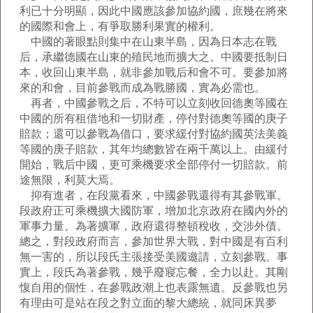
利已十分明顯，因此中國應該參加協約國，庶幾在將來
的國際和會上，有爭取勝利果實的權利。
中國的著眼點則集中在山東半島，因為日本志在戰
后，承繼德國在山東的殖民地而擴大之。中國要抵制日
本，收回山東半島，就非參加戰后和會不可。要參加將
來的和會，目前參戰而成為戰勝國，實為必需也。
再者，中國參戰之后，不特可以立刻收回德奧等國在
中國的所有租借地和一切財產，停付對德奧等國的庚子
賠款；還可以參戰為借口，要求緩付對協約國英法美義
等國的庚子賠款，其年均總數皆在兩千萬以上。由緩付
開始，戰后中國，更可乘機要求全部停付一切賠款。前
途無限，利莫大焉。
抑有進者，在段黨看來，中國參戰還得有其參戰軍。
段政府正可乘機擴大國防軍，增加北京政府在國內外的
軍事力量。為著擴軍，政府還得整頓稅收，交涉外債。
總之，對段政府而言，參加世界大戰，對中國是有百利
無一害的，所以段氏主張接受美國邀請，立刻參戰。事
實上，段氏為著參戰，幾乎廢寢忘餐，全力以赴。其剛
愎自用的個性，在參戰政潮上也表露無遺。反參戰也另
有理由可是站在段之對立面的黎大總統，就同床異夢