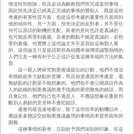
情況特別危險，而且必須為解救我們而完成某些事情，
因此預先決定已經真正完成的事情的贊助人，既從這些
考慮的有害性質方面，也從這些考慮的重要性方面得到
他的傾向性。另一方面，預先決定的反對者，并不受任
何可以原諒的動機的支配。前者的意向也許是真誠的，
也可能反而受到責備。后者的觀點不能是真誠的，必然
受到責備。但實際上這些論文并不是寫給這兩類人看
的。這些論文只是提請那些為祖國幸福增添誠摯熱情的
人們注意一種有利于公正估計促進這種幸福的方法的氣
質。
這一類人將研究制憲會議提出的計劃，他們不僅沒
有挑錯或夸大缺點的意圖，而且知道適當的考慮是，毫
無缺點的計劃是不能想象的。他們也不會公開原諒作為
人的組織的制憲會議的應予指責的那些難免的錯誤，而
且會記住，他們自己也不過是人，不應該想象在重新判
斷別人易錯的意見時不會犯錯誤。
還會同樣迅速地看出，除了這些坦率的動機以外，
應該多多體諒交給制憲會議處理的事情的本質所固有的
困難。
這種事情的新奇，立刻給予我們深刻的印象。在這