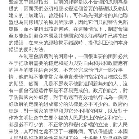
些論文中曾經指出，目前的邦聯是以不合理的原則為基
礎的；因而我們必須相應改變這個首要的基礎以及賴以
建立的上層建筑。曾經指出，可作為先例參考的其他聯
盟也為同樣錯誤的原則所敗壞，因此它們只能警告免蹈
覆轍，而不能指出該走何路。在這種情況下，制憲會議
至多能做到避免本國及其他國家的以往經驗中已經指出
的錯誤，在未來的經驗揭示錯誤時，提供糾正他們本身
錯誤的便利方法。
在制憲會議遇到的困難中，一個很重要的困難必然
在于把政府需要的穩定和能力與對自由和共和政體應有
的神圣的關注結合起來。不充分完成他們這一部分事
情，他們就不能非常完滿地實現他們指定的目標或公眾
的期望。然而，凡是不愿表示他對這問題無知的人，沒
有一個會否認這件事是不容易完成的。政府的能力，對
于防御國內外威脅，對于迅速而有效地執行成為一個良
好政府的定義的組成部分的法律是必不可少的。政府的
穩定，對于國家的聲望和與它分不開的利益，以及對于
作為文明社會中主要幸福的人民思想上的安定和信任，
都是必不可少的。不正常的和變化多端的立法，對人民
來說，其可憎之處不亞于一種弊病。可以保證說：本國
人民對良好政府的性質是明了的，大多數人對良好政府