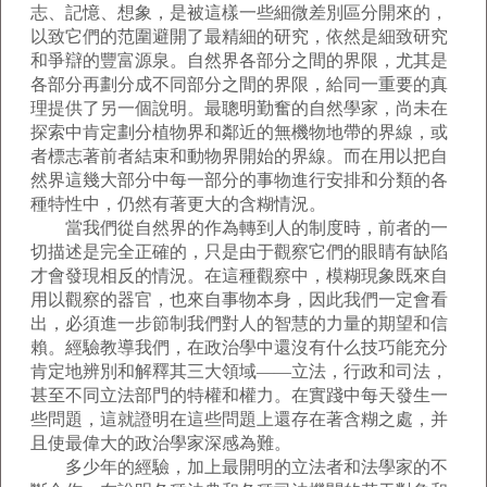
志、記憶、想象，是被這樣一些細微差別區分開來的，
以致它們的范圍避開了最精細的研究，依然是細致研究
和爭辯的豐富源泉。自然界各部分之間的界限，尤其是
各部分再劃分成不同部分之間的界限，給同一重要的真
理提供了另一個說明。最聰明勤奮的自然學家，尚未在
探索中肯定劃分植物界和鄰近的無機物地帶的界線，或
者標志著前者結束和動物界開始的界線。而在用以把自
然界這幾大部分中每一部分的事物進行安排和分類的各
種特性中，仍然有著更大的含糊情況。
當我們從自然界的作為轉到人的制度時，前者的一
切描述是完全正確的，只是由于觀察它們的眼睛有缺陷
才會發現相反的情況。在這種觀察中，模糊現象既來自
用以觀察的器官，也來自事物本身，因此我們一定會看
出，必須進一步節制我們對人的智慧的力量的期望和信
賴。經驗教導我們，在政治學中還沒有什么技巧能充分
肯定地辨別和解釋其三大領域——立法，行政和司法，
甚至不同立法部門的特權和權力。在實踐中每天發生一
些問題，這就證明在這些問題上還存在著含糊之處，并
且使最偉大的政治學家深感為難。
多少年的經驗，加上最開明的立法者和法學家的不