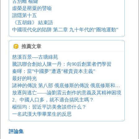
古別離 楊鍵
虛榮是罌粟的譬喻
諧隱第十五
《五胡錄》 結束語
中國現代化的陷阱 第二章 九十年代的“圈地運動”
推薦文章
慈溪百景----古塘綠苑
騰訊聯合創始人陳一丹：向90后創業者們學習
秦暉：當”中國夢”遭遇”權貴資本主義”
最好的時光
諸神的傳說 第八部 俄底修斯的傳說 俄底修斯和珀涅羅珀
放逐與逃亡——論劉震云創作的意義及其精神困境
2、中國人口多，就不適合搞民主嗎？
楊恒均：習近平訪美會談些什么？
一名武漢大學畢業生的反思
評論集