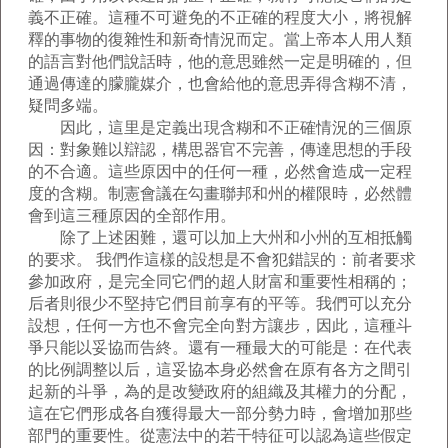
義不正確。這種不可避免的不正確的程度大小，將視解
釋的事物的復雜性和新奇情況而定。當上帝本人用人類
的語言對他們說話時，他的意思雖然一定是明確的，但
通過傳達的朦朧媒介，也會給他的意思弄得含糊不清，
疑問多端。
因此，這里是定義出現含糊和不正確情況的三個原
因：對象難以辯認，構思器官不完善，傳達思想的手段
的不合適。這些原因中的任何一種，必然會造成一定程
度的含糊。制憲會議在勾畫聯邦和州的權限時，必然體
會到這三種原因的全部作用。
除了上述困難，還可以加上大州和小州的互相抵觸
的要求。 我們作這樣的設想是不會犯錯誤的：前者要求
參加政府，是完全同它們的超人財富和重要性相稱的；
后者則很少不堅持它們目前享有的平等。我們可以充分
設想，任何一方也不會完全向對方讓步，因此，這種斗
爭只能以妥協而告終。還有一種最大的可能是：在代表
的比例調整以后，這妥協本身必然會在原有各方之間引
起新的斗爭，為的是改變政府的組織及其權力的分配，
這在它們形成各自獲得最大一部分勢力時，會增加那些
部門的重要性。從憲法中的若干特征可以認為這些假定