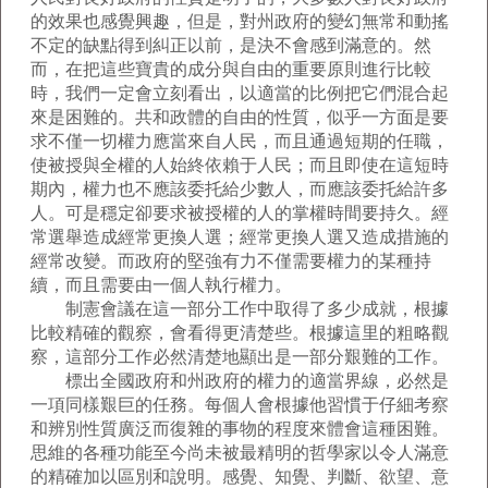
的效果也感覺興趣，但是，對州政府的變幻無常和動搖
不定的缺點得到糾正以前，是決不會感到滿意的。然
而，在把這些寶貴的成分與自由的重要原則進行比較
時，我們一定會立刻看出，以適當的比例把它們混合起
來是困難的。共和政體的自由的性質，似乎一方面是要
求不僅一切權力應當來自人民，而且通過短期的任職，
使被授與全權的人始終依賴于人民；而且即使在這短時
期內，權力也不應該委托給少數人，而應該委托給許多
人。可是穩定卻要求被授權的人的掌權時間要持久。經
常選舉造成經常更換人選；經常更換人選又造成措施的
經常改變。而政府的堅強有力不僅需要權力的某種持
續，而且需要由一個人執行權力。
制憲會議在這一部分工作中取得了多少成就，根據
比較精確的觀察，會看得更清楚些。根據這里的粗略觀
察，這部分工作必然清楚地顯出是一部分艱難的工作。
標出全國政府和州政府的權力的適當界線，必然是
一項同樣艱巨的任務。每個人會根據他習慣于仔細考察
和辨別性質廣泛而復雜的事物的程度來體會這種困難。
思維的各種功能至今尚未被最精明的哲學家以令人滿意
的精確加以區別和說明。感覺、知覺、判斷、欲望、意