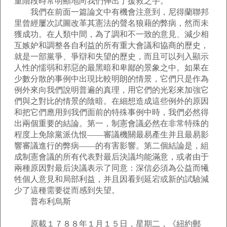
重階段時常明顯地向我們伸出了援救之手。
我們在前面一篇論文中有機會注意到，尼得蘭聯邦
里曾經屢次試圖改革其憲法的聲名狼藉的弊病，然而未
獲成功。在人類中間，為了調和不一致的意見、減少相
互嫉妒和調整各自利益的所有重大會議和協商的歷史，
就是一部黨爭、爭辯和失望的歷史，而且可以列入顯示
人性的懦弱和邪惡的最黑暗和卑鄙的景象之中。如果在
少數分散的事例中出現比較明朗的情景，它們只是作為
例外來向我們說明普遍的真理，用它們的光彩來加強它
們與之對比的情景的陰暗。在細想造成這些例外的原因
和把它們應用到我們面前的特殊事例中時，我們必然得
出兩個重要的結論。第一，制憲會議必然在非常特殊的
程度上免除黨派仇恨——審議機關最易產生并且最易影
響審議進行的弊病——的有害影響。第二個結論是，組
成制憲會議的所有代表對最后決議均能滿意，或者由于
兩種原因對最后決議表示了同意：深信必須為公益而犧
牲個人意見和局部利益，并且因看到延宕或新的試驗減
少了這種需要從而感到失望。
普布利烏斯
原載１７８８年１月１５日，星期二，《紐約郵