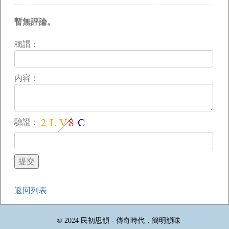
暫無評論。
稱謂：
内容：
驗證：
返回列表
© 2024 民初思韻 - 傳奇時代，簡明韻味