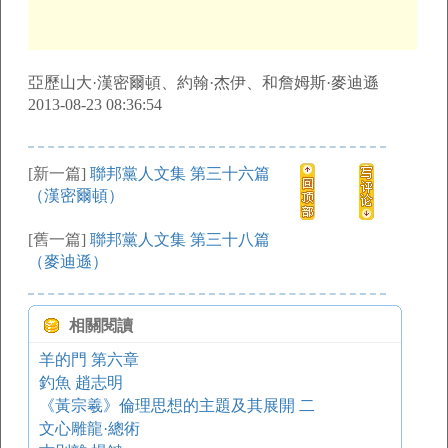
亞歷山大·漢密爾頓、約翰·杰伊、和詹姆斯·麥迪遜
2013-08-23 08:36:54
[新一篇]
聯邦黨人文集 第三十六篇
（漢密爾頓）
[舊一篇]
聯邦黨人文集 第三十八篇
（麥迪遜）
相關閱讀
羊的門 第六章
釣魚 趙志明
《黃宗羲》倫理思想的主題及其展開 二
文心雕龍·總術