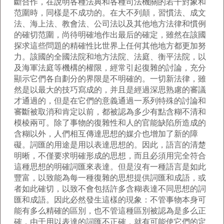
斷合作，在說明各種法典和各種司法機關的若干對象和
范圍時，同樣是不成功的。在大不列顛，習慣法、成文
法、海上法、教會法、公司法以及其他地方法律和慣例
的確切范圍，尚待明確地作出最后的確定，雖然在該國
探求這些問題的精確性比世界上任何其他地方都更加努
力。該國的全國法院和地方法院、法庭、衡平法院，以
及海軍法庭等機構的權限，經常引起復雜的討論，充分
顯示它們各自劃分的界限是不明確的。一切新法律，雖
然是以最大的技巧寫成的，并且是經過深思熟慮的審議
才通過的，但是在它們的意義通過一系列特殊的討論和
審斷被取消和肯定以前，都被認為多少有點含糊不清和
模棱兩可。除了事物的復雜性和人的官能缺陷所造成的
含糊以外，人們相互傳達思想的媒介也增加了新的障
礙。詞匯的用途是用以表達思想的。因此，語言的清楚
明晰，不僅要求明確形成的思想，而且必須用完全符合
這種思想的明確詞匯來表達。但是沒有一種語言是如此
豐富，以致能為每一種復雜的思想提供詞匯和成語，或
者如此確切，以致不會包括許多含糊表達不同思想的詞
匯和成語。因此必然發生這樣的現象：不管事物本身可
能有多么精確的區別，也不管這種區別被認為是多么正
確，由于用以表達的詞匯不正確，就有可能使它們的定