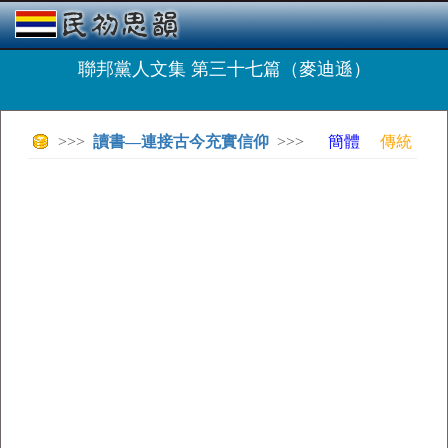
聯邦黨人文集 第三十七篇（麥迪遜）
>>>
讀書—連接古今充實信仰
>>>
簡體
傳統