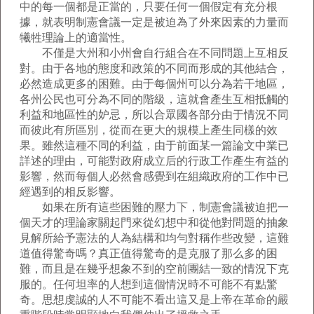
中的每一個都是正當的，只要任何一個假定有充分根
據，就表明制憲會議一定是被迫為了外來因素的力量而
犧牲理論上的適當性。
不僅是大州和小州會自行組合在不同問題上互相反
對。由于各地的態度和政策的不同而形成的其他結合，
必然造成更多的困難。由于每個州可以分為若干地區，
各州公民也可分為不同的階級，這就會產生互相抵觸的
利益和地區性的妒忌，所以合眾國各部分由于情況不同
而彼此有所區別，從而在更大的規模上產生同樣的效
果。雖然這種不同的利益，由于前面某一篇論文中業已
詳述的理由，可能對政府成立后的行政工作產生有益的
影響，然而每個人必然會感覺到在組織政府的工作中已
經遇到的相反影響。
如果在所有這些困難的壓力下，制憲會議被迫把一
個天才的理論家關起門來從幻想中和從他對問題的抽象
見解所給予憲法的人為結構和均勻對稱作些改變，這難
道值得驚奇嗎？真正值得驚奇的是克服了那么多的困
難，而且是在幾乎想象不到的空前團結一致的情況下克
服的。任何坦率的人想到這個情況時不可能不有點驚
奇。思想虔誠的人不可能不看出這又是上帝在革命的嚴