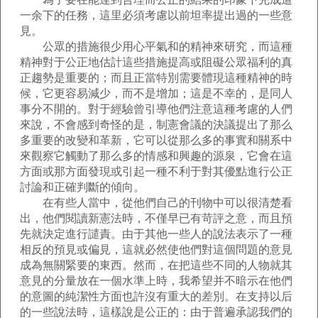
一余下的任務，這里必須考慮以前坦率提出過的一些意
見。
公眾的措施很少用心平氣和的精神來研究，而這種
精神對于公正地估計這些措施提高或阻礙公眾福利的真
正趨勢是重要的；而且正當特別需要體現這種精神的時
候，它更容易減少，而不是增加；這是不幸的，是同人
事分不開的。對于經驗曾引導他們注意這種考慮的人們
來說，不會感到奇怪的是，制憲會議的決議提出了那么
多重要的改變和革新，它可以從那么多的事實和關系中
來觀察它觸動了那么多的情感和興趣的源泉，它會在這
方面或那方面發現或引起一種不利于對其優點進行公正
討論和正確判斷的傾向。
在有些人當中，從他們自己的刊物中可以很清楚看
出，他們閱讀新憲法時，不僅早已有苛評之意，而且預
先就決定進行譴責。由于其他一些人的說法表示了一種
相反的預見或偏見，這就必然使他們對這個問題的意見
成為無關緊要的東西。然而，在把這些不同的人物就其
意見的分量放在一個水準上時，我希望并不暗示在他們
的意圖的純潔性方面也許沒有重大的差別。在支持以后
的一些說法時，這樣說是公正的：由于普遍承認我們的