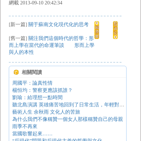
網載 2013-09-10 20:42:34
[新一篇]
關于蘇南文化現代化的思考
[舊一篇]
關注我們這個時代的哲學：形
而上學在當代的命運筆談 形而上學
與人的本性
相關閱讀
周國平：論真性情
楊恒均：警察更應該抓誰？
劉瑜：給理想一點時間
聽北島演講 英雄痛苦地回到了日常生活，年輕對手早已站在那里
藝術人生 余秋雨 文化人的苦旅
為什么我們不像稱贊一個女人那樣稱贊自己的母親
雨季不再來
當國歌響起來……
“后現代”問題和后現代主義的哲學與文化