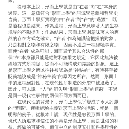
緣。
從根本上說，形而上學就是由“在者”向“在”本身的
過渡。這一意蘊符合“形而上學”的詞源學意義和哲學史
含義。形而上學所實現的由“在者”到“在”的“過渡”，既
是過程也是結果。作為過程，形而上學意味著人的生存
境界的不斷提升；作為結果，形而上學則意味著人的應
然的存在方式之確立。“在者”作為知識論把握的對象，
乃是相對之物和有限之物，因而不過是一種經驗事實。
而使“在者”成為可能，因而賦予其以合法性的那
個“在”本身卻只能是絕對和無限之規定，它因此無法被
經驗方式所捕捉，從而不可能構成知識論的對象。這正
是形而上學之所以往往被認為是“神秘的”，有時甚至被
貶義地說成是“神秘主義”的原因之所在。然而，形而上
學的這種絕對性，在現代性所制造的分裂中被遮蔽了。
因此，可以說，“人”的消失與“形而上學”的遮蔽，不過
是同一現代性事件的兩個不同方面而已。
在現代性的背景下，形而上學似乎變成了令人討厭
的“夢囈”。邏輯經驗主義對形而上學的拒絕，就是一個
明顯的例子。從根本上說，現代性是敵視形而上學的。
現代人所追求和信任的不再是形而上學，而是世俗的利
益、經驗的可能性、價值中立的制度安排和科學理性的