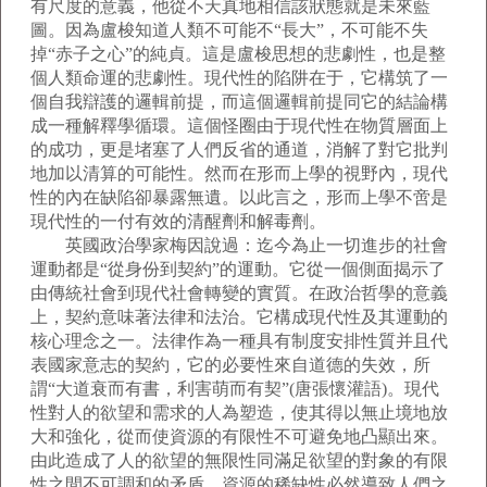
有尺度的意義，他從不天真地相信該狀態就是未來藍
圖。因為盧梭知道人類不可能不“長大”，不可能不失
掉“赤子之心”的純貞。這是盧梭思想的悲劇性，也是整
個人類命運的悲劇性。現代性的陷阱在于，它構筑了一
個自我辯護的邏輯前提，而這個邏輯前提同它的結論構
成一種解釋學循環。這個怪圈由于現代性在物質層面上
的成功，更是堵塞了人們反省的通道，消解了對它批判
地加以清算的可能性。然而在形而上學的視野內，現代
性的內在缺陷卻暴露無遺。以此言之，形而上學不啻是
現代性的一付有效的清醒劑和解毒劑。
英國政治學家梅因說過：迄今為止一切進步的社會
運動都是“從身份到契約”的運動。它從一個側面揭示了
由傳統社會到現代社會轉變的實質。在政治哲學的意義
上，契約意味著法律和法治。它構成現代性及其運動的
核心理念之一。法律作為一種具有制度安排性質并且代
表國家意志的契約，它的必要性來自道德的失效，所
謂“大道衰而有書，利害萌而有契”(唐張懷灌語)。現代
性對人的欲望和需求的人為塑造，使其得以無止境地放
大和強化，從而使資源的有限性不可避免地凸顯出來。
由此造成了人的欲望的無限性同滿足欲望的對象的有限
性之間不可調和的矛盾。資源的稀缺性必然導致人們之