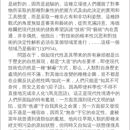
是絕對的，因而是超驗的。這種立場使人們擺脫了對事
物所采取的那種對象性的把握方式及由此決定的實用和
工具態度，而是采取一種非占有和非功利姿態。這種靜
觀式的角度無疑是審美和藝術的，從而充滿詩意。海德
格爾把現代技術的拯救希望訴諸“技術”同“藝術”內在貫
通，并非偶然。他指出：“對技術的根本性沉思和對技
術的決定性解析必須在某個領域里進行，……這樣一個
領域乃是藝術”[1](P954)。
問題在于，假如現代性及其帶來的所有麻煩都是出
于歷史的自然展現，都是“大道”的內在要求，即使現代
技術也仍然是一種“解蔽”方式，那么，人類對自身歷史
處境的任何不滿，對其做出改變的種種企圖，豈不都是
在企圖反抗必然性嗎?如此一來，人們只能是“知其不可
奈何，而安之若命”(莊子語)。因為即使科學也“不得不
直接地完成非人化”(馬克思語)。這正是現代性境遇中的
人們所面臨的特有尷尬：一方面意識到現代文明的缺
陷，從而“焦慮”于自我異化之命運；另一方面卻又發現
這不過是一種宿命，因而又“無奈”于它的命定性。盧梭
當年就曾遇到過類似的尷尬。他向往早期人類的那種未
經文明污染的原始狀態，但同時又自知這一狀態僅僅具