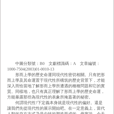
中圖分類號：B0 文獻標識碼：A 文章編號：
1000-7504(2003)01-0010-13
形而上學的歷史命運同現代性密切相關。只有把形
而上學及其命運置于現代性所構筑的歷史背景下，才能
深入而恰當地了解形而上學所遭遇的種種問題和它的實
質。同樣地，也只有真正理解了形而上學的歷史命運，
方能暴露那些為現代性的表象所掩蓋著的秘密。
何謂現代性?下定義本身就是現代性的偏好。還是
讓我們先從現代性的展示開始吧。在一定意義上，當代
人類的存在方式乃是由技術塑造而成的，毋寧說，今天