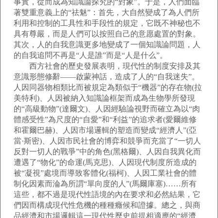
事實，從而成為知識論探究的“對象”。于是，人們面臨
著雙重意義上的“祛魅”：首先，大自然變成了為人們所
利用和控制的工具性和手段性的規定，它既不神秘也不
具有尊嚴，而是人們可以按照自己的意愿處置的對象。
其次，人的自我意識更多地變成了一個知識論問題，人
的自我追問不再是“人是誰”而是“人是什么”。
西方社會的歷史發展表明，現代性的制度安排及其
意識形態修辭——啟蒙神話，造成了人的“自我迷失”。
人因同器物相類比而被規定為類似于“機器”的存在物(拉
美特利)、人因被納入知識論框架而成為生物學所發現
的“高級動物”(達爾文)、人因經驗論視野而確立為以“肉
體感受性”為尺度的“自愛”和“利益”的追求者(愛爾維修
和霍爾巴赫)、人因市場邏輯的塑造而變成“經濟人”(亞
當·斯密)、人因市民社會的博弈和競爭而充當了“一切人
反對一切人的戰爭”中的角色(黑格爾)、人因自我異化而
遭遇了“物化”的命運(馬克思)、人因現代制度所造成的
被“凝視”處境而導致客體化(福柯)、人因工業社會的體
制化因素而淪為所謂“單向度的人”(馬爾庫塞)……所有
這些，都不過是現代性語境的內在要求和必然結果，它
們因而構成現代性危機的種種癥候和證據。總之，與商
品經濟和市場邏輯這一現代性歷史前提相適應的“經濟