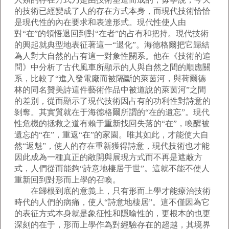
的技術已經變成了人的存在方式本身，而現代技術恰恰
是現代性的內在要求和表達形式。現代性使人由
對“在”的領悟退回到對“在者”的占有和把持。現代技術
的興起就典型地表征著這一“退化”。海德格爾把它歸結
為人對大自然的占有這一對象性關系。他在《技術的追
問》中分析了古代風車所顯示的人與自然之間的順應關
系，比較了“進入發電廠而被隔斷的萊茵河，與荷爾德
林的同名贊美詩這件藝術作品中被道說的萊茵河”之間
的差別，從而顯示了現代技術因占有的功利性對詩意的
剝奪。其實質就在于海德格爾所謂的“在的遺忘”。現代
性危機的拯救之道有賴于重新找回失落的“在”，喚醒被
遺忘的“在”，重返“在”的家園。唯其如此，才能使大自
然“返魅”，使人的存在重新獲得詩意，現代技術也才能
因此成為一種真正的敞開與展現方式而不再是遮蔽方
式，人們從而能夠“詩意地棲居于世”。這就不能不使人
重新回到對形而上學的召喚。
在歸根到底的意義上，只有形而上學才能療治技術
時代的人們的病痛，使人“詩意地棲居”。這不僅因為它
的表征方式本身就是象征性和隱喻性的，更根本的也更
深刻的在于，形而上學作為對經驗存在的超越，其境界