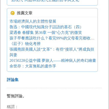
推薦文章
市場經濟與人的主體性發展
魯迅：中國現代知識分子話語的基石（四）
梁遇春 春醪集 第36章 一個“心力克”的微笑
孩子早餐應該吃什么？看完99%的父母看完都收藏了！
《莊子》物化考辨
張國燾跟美國人談“文革”：有些“接班人”將成負担
與妻
20150228公益中國 夢旅人——精神病人的奇幻繪畫
余世存：大富無私的盧作孚
評論集
暫無評論。
稱謂：