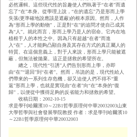
必然邏輯。這些現代性的旨趣使人們執著于“在者”而遺
忘了“在”本身。從學理上說，“在的遺忘”乃是形而上學
失落(更準確地說應該是遮蔽)的根本原因。然而，人作
為“形而上學的動物”，正是對“在”的追問才使自己成其
為“人”。就此而言，形而上學乃是人的宿命。它內在地
植根于人的本性之中。因為只有超越“在者”而進
入“在”，人才能夠凸顯自身及其存在方式的真正屬人的
特質。在這個意義上，對于人來說，形而上學只能被遮
蔽，但無法被拋棄。這正是拯救的希望所在。
總之，現代性“引誘”人們告別形而上學，亦即
由“在”“退回”到“在者”。然而，吊詭的是，現代性給人
們帶來的一系列生存危機，卻又迫使人們不得不“重
返”形而上學，也就是實現由“在者”向“在”本身的“復
歸”，以便從中獲得足夠的反省能力和拯救的希望。
收稿日期：2002-10-15
求是學刊哈爾濱10～22B1哲學原理何中華20032003山東
大學哲學與社會發展學院教授 作者：求是學刊哈爾濱10
～22B1哲學原理何中華20032003