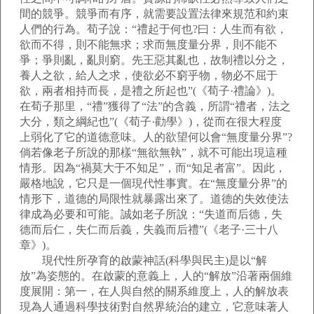
間的競爭。競爭而有序，就需要設置法律來規范和約束
人們的行為。荀子說：“禮起于何也?曰：人生而有欲，
欲而不得，則不能無求；求而無度量分界，則不能不
爭；爭則亂，亂則窮。先王惡其亂也，故制禮以分之，
養人之欲，給人之求，使欲必不窮乎物，物必不屈于
欲，兩者相持而長，是禮之所起也”(《荀子·禮論》)。
在荀子那里，“禮”獲得了“法”的含義，所謂“禮者，法之
大分，類之綱紀也”(《荀子·勸學》)，從而在很大程度
上弱化了它的道德意味。人的欲望何以會“無度量分界”?
倘若像老子所說的那樣“無欲無執”，就不可能出現這種
情形。因為“禍莫大于不知足”，而“知足者富”。因此，
嚴格地說，它只是一個現代性事實。在“無度量分界”的
情形下，道德的局限性就暴露出來了。道德的失效使法
律成為必要和可能。誠如老子所說：“失道而后德，失
德而后仁，失仁而后義，失義而后禮”(《老子·三十八
章》)。
現代性所孕育的啟蒙神話(科學與民主)是以“解
放”為姿態的。在啟蒙的意義上，人的“解放”沿著兩個維
度展開：第一，在人與自然的關系維度上，人的解放表
現為人通過科學技術對自然界統治的建立，它意味著人