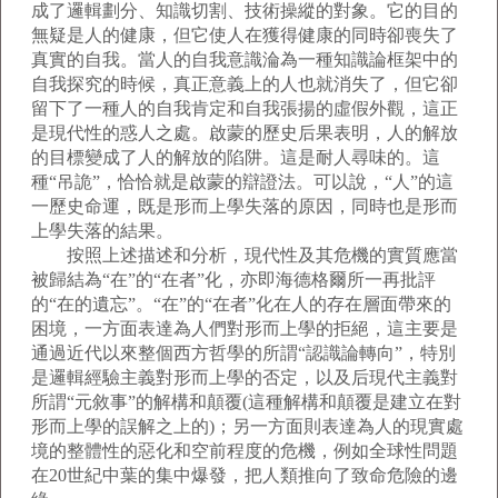
成了邏輯劃分、知識切割、技術操縱的對象。它的目的
無疑是人的健康，但它使人在獲得健康的同時卻喪失了
真實的自我。當人的自我意識淪為一種知識論框架中的
自我探究的時候，真正意義上的人也就消失了，但它卻
留下了一種人的自我肯定和自我張揚的虛假外觀，這正
是現代性的惑人之處。啟蒙的歷史后果表明，人的解放
的目標變成了人的解放的陷阱。這是耐人尋味的。這
種“吊詭”，恰恰就是啟蒙的辯證法。可以說，“人”的這
一歷史命運，既是形而上學失落的原因，同時也是形而
上學失落的結果。
按照上述描述和分析，現代性及其危機的實質應當
被歸結為“在”的“在者”化，亦即海德格爾所一再批評
的“在的遺忘”。“在”的“在者”化在人的存在層面帶來的
困境，一方面表達為人們對形而上學的拒絕，這主要是
通過近代以來整個西方哲學的所謂“認識論轉向”，特別
是邏輯經驗主義對形而上學的否定，以及后現代主義對
所謂“元敘事”的解構和顛覆(這種解構和顛覆是建立在對
形而上學的誤解之上的)；另一方面則表達為人的現實處
境的整體性的惡化和空前程度的危機，例如全球性問題
在20世紀中葉的集中爆發，把人類推向了致命危險的邊