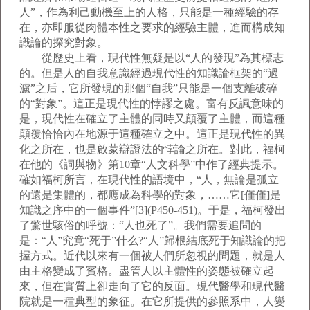
人”，作為利己動機至上的人格，只能是一種經驗的存
在，亦即服從肉體本性之要求的經驗主體，進而構成知
識論的探究對象。
從歷史上看，現代性無疑是以“人的發現”為其標志
的。但是人的自我意識經過現代性的知識論框架的“過
濾”之后，它所發現的那個“自我”只能是一個支離破碎
的“對象”。這正是現代性的悖謬之處。富有反諷意味的
是，現代性在確立了主體的同時又顛覆了主體，而這種
顛覆恰恰內在地源于這種確立之中。這正是現代性的異
化之所在，也是啟蒙辯證法的悖論之所在。對此，福柯
在他的《詞與物》第10章“人文科學”中作了經典提示。
確如福柯所言，在現代性的語境中，“人，無論是孤立
的還是集體的，都應成為科學的對象，……它[僅僅]是
知識之序中的一個事件”[3](P450-451)。于是，福柯發出
了驚世駭俗的呼號：“人也死了”。我們需要追問的
是：“人”究竟“死于”什么?“人”歸根結底死于知識論的把
握方式。近代以來有一個被人們所忽視的問題，就是人
由主格變成了賓格。盡管人以主體性的姿態被確立起
來，但在實質上卻走向了它的反面。現代醫學和現代醫
院就是一種典型的象征。在它所提供的參照系中，人變