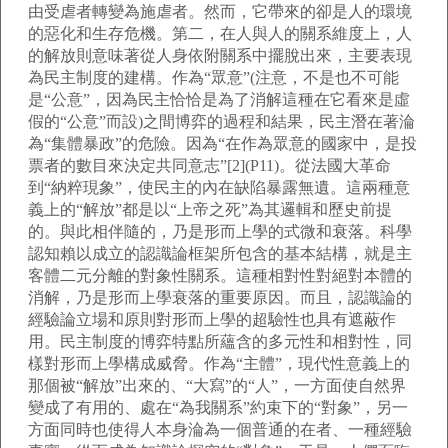
由受虐者轉變為施虐者。然而，它帶來的卻是人的環境
的惡化和生存危機。第二，在人與人的關系維度上，人
的解放則意味著從人身依附關系中擺脫出來，主要表現
為民主制度的建構。作為“眾意”(注意，不是也不可能
是“公意”，因為民主恰恰是為了消解這種在它看來是虛
假的“公意”而設)之間博弈的過程和結果，民主潛在著淪
為“集體暴政”的危險。因為“在作為眾意的國家中，是投
票者的數目來決定共同意志”[2](P11)。從法國大革命
到“納粹現象”，使民主的內在缺陷暴露無遺。這兩種意
義上的“解放”都是以“上帝之死”為其邏輯和歷史前提
的。與此相伴隨的，乃是形而上學的式微和衰落。科學
認知賴以成立的認識論框架所包含的基本結構，就是主
客體二元分離的對象性關系。這種相對性對絕對本體的
消解，乃是形而上學衰落的重要原因。而且，認識論的
經驗論立場和原則對形而上學的超驗性也具有遮蔽作
用。民主制度的博弈特點所蘊含的多元性和相對性，同
樣對形而上學構成威脅。作為“主體”，現代性意義上的
那個被“解放”出來的、“大寫”的“人”，一方面使自然界
變成了有用的、處在“為我關系”約束下的“對象”，另一
方面同時也使得人本身淪為一個普通的在者、一種經驗