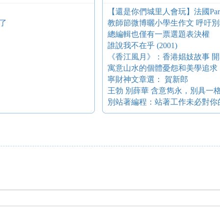
了
教師節微博曬小學生作文 呼吁別
總編輯也僅有一票選題表決權
誰說我不在乎 (2001)
《香江風月》：香港娼妓故事 
寧財神文章選： 賀新郎
王勃 別薛華 含意雋永，別具一
別站著編程：站著工作未必對你