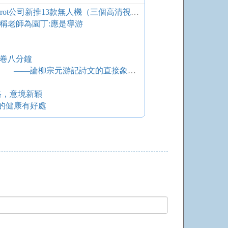
【還是你們城里人會玩】法國Parrot公司新推13款無人機（三個高清視頻）
稱老師為園丁:應是導游
開卷八分鐘
寓意山水的個體憂怨和美學追求 ——論柳宗元游記詩文的直接象征性和間接表現性
格，意境新穎
的健康有好處