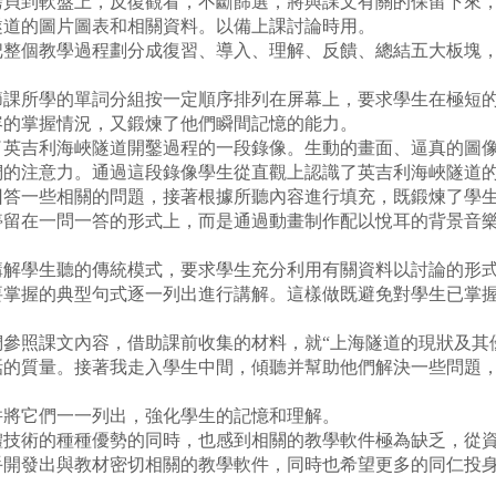
拷貝到軟盤上，反復觀看，不斷篩選，將與課文有關的保留下來
隧道的圖片圖表和相關資料。以備上課討論時用。
個教學過程劃分成復習、導入、理解、反饋、總結五大板塊，
所學的單詞分組按一定順序排列在屏幕上，要求學生在極短的
容的掌握情況，又鍛煉了他們瞬間記憶的能力。
吉利海峽隧道開鑿過程的一段錄像。生動的畫面、逼真的圖像
們的注意力。通過這段錄像學生從直觀上認識了英吉利海峽隧道
回答一些相關的問題，接著根據所聽內容進行填充，既鍛煉了學
停留在一問一答的形式上，而是通過動畫制作配以悅耳的背景音
學生聽的傳統模式，要求學生充分利用有關資料以討論的形式
要掌握的典型句式逐一列出進行講解。這樣做既避免對學生已掌
照課文內容，借助課前收集的材料，就“上海隧道的現狀及其優
話的質量。接著我走入學生中間，傾聽并幫助他們解決一些問題
將它們一一列出，強化學生的記憶和理解。
術的種種優勢的同時，也感到相關的教學軟件極為缺乏，從資
手開發出與教材密切相關的教學軟件，同時也希望更多的同仁投