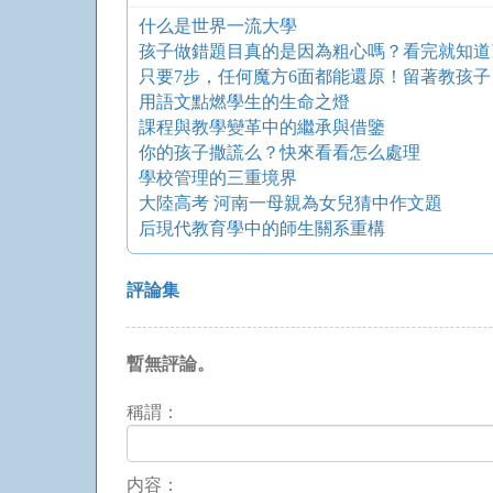
什么是世界一流大學
孩子做錯題目真的是因為粗心嗎？看完就知道
只要7步，任何魔方6面都能還原！留著教孩子
用語文點燃學生的生命之燈
課程與教學變革中的繼承與借鑒
你的孩子撒謊么？快來看看怎么處理
學校管理的三重境界
大陸高考 河南一母親為女兒猜中作文題
后現代教育學中的師生關系重構
評論集
暫無評論。
稱謂：
内容：