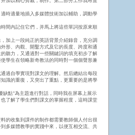
，并加以精心剪裁，制作。第二部分工作我布置
適時適量地插入多媒體技術加以輔助，調動學
時間內記住它們，并馬上將這些單詞按原來順
，加上一段純正的英語背景介紹錄音，充分調
的外形、內觀、開鑿方式及它的長度、跨度和通
生的聽力，又通過對一些關鍵詞的填充初步了解
樂使學生在領略新奇教法的同時對一個個聲形兼
通過自學實現對課文的理解。然后總結出每段
握知識的重復，又突出了重點，更重要的是將學
缺點”為主題進行對話，同時我在屏幕上展示
，也了解了學生們對課文的掌握程度，這時課堂
料的收集到課件的制作都需要教師個人付出很
身到多媒體教學的實踐中來，以便互相交流、共