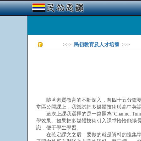
>>>
民初教育及人才培養
>>>
隨著素質教育的不斷深入，向四十五分鐘要質
堂區公開課上，我嘗試把多媒體技術與高中英
這次上課我選擇的是一篇題為“Channel 
學效果。如果把多媒體技術引入課堂恰恰能揚
識，便于學生學習。
在確定課文之后，要做的就是資料的搜集準備