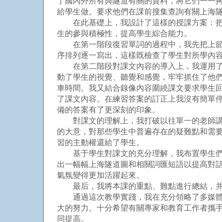
了國內外所有與隧道有關的資料，將它們一一
給學生做。要求他們在課前搜集查詢有關上海
在此基礎上，我設計了這樣的授課方案：把整
生的參與積極性，提高學生綜合能力。
在第一階段復習單詞的過程中，我先把上節課
序排列逐一寫出，這樣既檢查了學生對所學內
在第二階段對課文內容的導入上，我運用了英
動了學生的視覺、聽覺和感覺，牢牢抓住了他
車時間。我又結合錄像內容圍繞課文要求學生
了課文內容。在練習答案的訂正上我沒有簡單
備的答案有了更深刻的印象。
對課文的理解上，我打破以往單一的老師講解
的大意，對那些學生中普遍存在的疑難點和需
習的主動權還給了學生。
基于學生對課文的充分理解，我布置學生們參
出一幅幅上海隧道圖和相關詞匯短語以提高對
氣氛變得更加活躍起來。
最后，我將本課的重點、難點進行總結，并
通過這次教學實踐，我在充分領略了多媒體技
大的努力。十分希望有關專家和教育工作者攜
同提高。