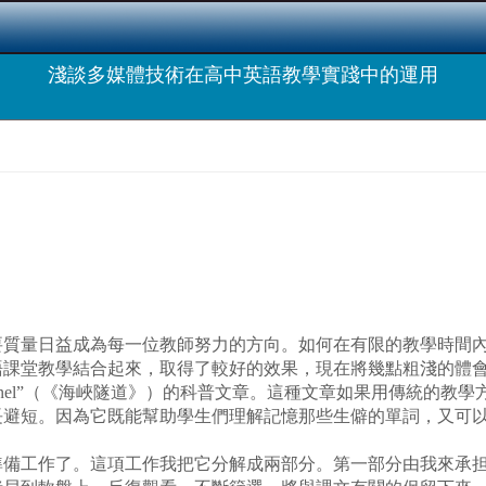
淺談多媒體技術在高中英語教學實踐中的運用
量日益成為每一位教師努力的方向。如何在有限的教學時間內
語課堂教學結合起來，取得了較好的效果，現在將幾點粗淺的體
Tunnel”（《海峽隧道》）的科普文章。這種文章如果用傳統的
長避短。因為它既能幫助學生們理解記憶那些生僻的單詞，又可
工作了。這項工作我把它分解成兩部分。第一部分由我來承担