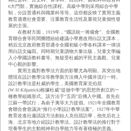
6大門類，實施綜合性課程。高級中學則采用綜合中學
制，分設普通科與職業科等等。這些都反映了實用主義
教育適應社會需要、注重教育生活性及重視兒童個性發
展的主張。
在教材方面，1919年，“國語統一籌備會”、全國教
育聯合會等民間團體紛紛建議小學應改用白話文課本，
稍后北京政府教育部通令全國初級小學各科課本一律須
用白話文編寫。同時期兒童讀物大量出版，兒童文學編
入小學國語教科書等。無疑受杜威的平民主義觀、兒童
中心觀的影響。
實用主義對教學法方面的影響尤為明顯。其突出地
體現在設計教學法等教學新方法傳入中國并流行一時。
設計教學法是杜威的學生，美國教育家克伯屈
(W·H·Kilpatrick)根據杜威“從做中學”的思想所創立的一
種教學組織形式。該方法于“五四”后傳入中國。首先在
江蘇一帶試行，為俞子夷等大力提倡。1921年全國教育
會聯合會曾議決“推行小學設計教學法案”。1927年中華
教育改進社邀請該方法創始人克伯屈訪華，他先后在上
海、北京等地介紹設計教學法。設計教學法的推行對于
培養學生的主動精神和自學能力等有著積極的意義。