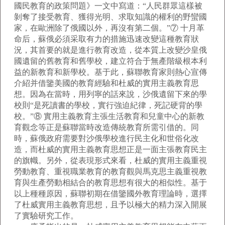
國民教育的政策問題》一文中寫道：“人民群眾這樣被
剝奪了接受教育、獲得光明、求取知識的權利的野蠻國
家，在歐洲除了俄國以外，再沒有第二個。”⑦ 十月革
命后，蘇俄必須采取有力的措施迅速改變這種教育狀
況，其首要的就是進行教育改造，從本質上改變沙皇俄
國遺留的舊教育和舊學校，建立符合于無產階級根本利
益的新教育和新學校。基于此，蘇聯教育家則熱心宣傳
介紹并借鑒美國的教育經驗和杜威的實用主義教育思
想。因為在當時，用列寧的話來說，沙俄遺留下來的學
校則“是死讀書的學校，實行強迫紀律，死記硬背的學
校。”⑧ 實用主義教育主張生活教育和兒童中心的新教
育觀念等正是蘇聯當時改造傳統教育所需引借的。同
時，蘇俄政府需要對沙俄學校進行民主化和世俗化改
造，而杜威的實用主義教育思想正是一面主張教育民主
的旗幟。另外，從表現形式來看，杜威的實用主義重視
勞動教育、重視職業教育的教育觀與馬克思主義重視教
育與生產勞動相結合的教育思想有很大的相似性。基于
以上種種原因，蘇聯初期在借鑒國外教育理論時，選擇
了杜威實用主義教育思想，且予以極大的精力深入開展
了實驗研究工作。