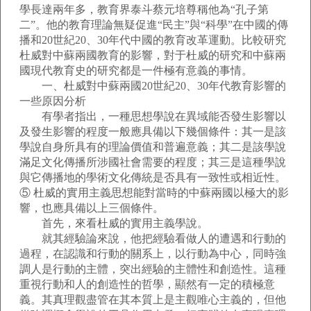
學長達兩年多，教育界泰斗蔡元培尊稱他為“孔子第
二”。他的教育理論無疑促進“民主”與“科學”在中國的傳
播和20世紀20、30年代中國的教育改革運動。比較研究
杜威對中蘇兩國教育的影響，對于杜威的研究和中蘇兩
國現代教育史的研究都是一件極有意義的事情。
一、杜威對中蘇兩國20世紀20、30年代教育影響的
一些原因分析
有學者指出，一種思想學說在異域能否發生影響以
及發生影響的程度一般應具備以下幾個條件：其一是該
學說自身所具有的理論價值和普遍意義；其二是該學說
滿足文化傳播所涉國社會需要的程度；其三是這種學說
與它傳播地的學術文化傳統是否具有一致性或相近性。
⑤ 杜威的實用主義思想能對當時的中蘇兩國以極大的影
響，也應具備以上三個條件。
首先，來看杜威的實用主義學說。
就其經驗論來說，他把經驗看做人的遭遇和行動的
過程，在認識和行動的關系上，以行動為中心，同時強
調人是行動的主體，突出經驗的主體性和創造性。這種
重視行動和人的創造性的哲學，顯然有一定的積極意
義。其真理觀盡管在其本質上是主觀唯心主義的，但他