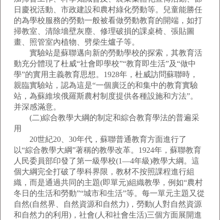
日慶祝活動、市政建設和農村綠化勞動等。兒童能勝任
的為學校服務的勞動一般被看做勞動教育的開端，如打
掃教室、清除墻壁灰塵、修理破損的課桌椅、張貼圖
畫、照管室內植物、劈柴生爐子等。
實驗站是蘇聯邁向新的勞動學校的探索，其教育活
動充分體現了杜威“社會即學校”“教育即生活”及“做中
學”的實用主義教育思想。1928年，杜威訪問蘇聯時，
親臨實驗站，認為這是“一個廣泛的和集中的教育實驗
站，為蘇維埃俄羅斯農村制度提供各種設施和方法”。
并深感滿意。
(二)綜合教學大綱的制定和綜合教育學法的普遍采
用
20世紀20、30年代，蘇聯普通教育方面進行了
以“綜合教學大綱”著稱的教學改革。1924年，蘇聯教育
人民委員部印發了第一級學校(1—4年級)教學大綱。這
個大綱完全打破了學科界限，教材不按照課程進行組
織，而是通過共同的主題(即單元)組織教學，例如“農村
冬日的生活和勞動”“城市和生活”等。每一單元主題又從
自然(自然界、自然資源和自然力)，勞動(人對自然資源
和自然力的利用)，社會(人和社會生活)三個方面展開進