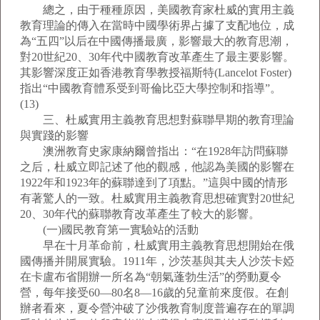
總之，由于種種原因，美國教育家杜威的實用主義
教育理論的傳入在當時中國學術界占據了支配地位，成
為“五四”以后在中國傳播最廣，影響最大的教育思潮，
對20世紀20、30年代中國教育改革產生了最主要影響。
其影響深度正如香港教育學教授福斯特(Lancelot Foster)
指出“中國教育體系受到哥倫比亞大學控制和指導”。
(13)
三、杜威實用主義教育思想對蘇聯早期的教育理論
與實踐的影響
澳洲教育史家康納爾曾指出：“在1928年訪問蘇聯
之后，杜威立即記述了他的觀感，他認為美國的影響在
1922年和1923年的蘇聯達到了項點。”這與中國的情形
有著驚人的一致。杜威實用主義教育思想確實對20世紀
20、30年代的蘇聯教育改革產生了較大的影響。
(一)國民教育第一實驗站的活動
早在十月革命前，杜威實用主義教育思想開始在俄
國傳播并開展實驗。1911年，沙茨基與其夫人沙茨卡婭
在卡盧布省開辦一所名為“朝氣蓬勃生活”的勞動夏令
營，每年接受60—80名8—16歲的兒童前來度假。在創
辦者看來，夏令營沖破了沙俄教育制度普遍存在的單調