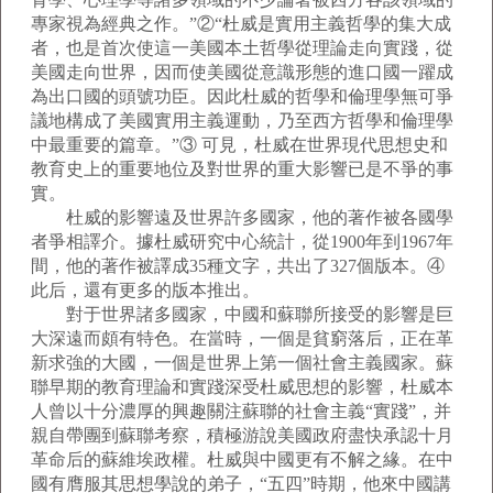
專家視為經典之作。”②“杜威是實用主義哲學的集大成
者，也是首次使這一美國本土哲學從理論走向實踐，從
美國走向世界，因而使美國從意識形態的進口國一躍成
為出口國的頭號功臣。因此杜威的哲學和倫理學無可爭
議地構成了美國實用主義運動，乃至西方哲學和倫理學
中最重要的篇章。”③ 可見，杜威在世界現代思想史和
教育史上的重要地位及對世界的重大影響已是不爭的事
實。
杜威的影響遠及世界許多國家，他的著作被各國學
者爭相譯介。據杜威研究中心統計，從1900年到1967年
間，他的著作被譯成35種文字，共出了327個版本。④
此后，還有更多的版本推出。
對于世界諸多國家，中國和蘇聯所接受的影響是巨
大深遠而頗有特色。在當時，一個是貧窮落后，正在革
新求強的大國，一個是世界上第一個社會主義國家。蘇
聯早期的教育理論和實踐深受杜威思想的影響，杜威本
人曾以十分濃厚的興趣關注蘇聯的社會主義“實踐”，并
親自帶團到蘇聯考察，積極游說美國政府盡快承認十月
革命后的蘇維埃政權。杜威與中國更有不解之緣。在中
國有膺服其思想學說的弟子，“五四”時期，他來中國講