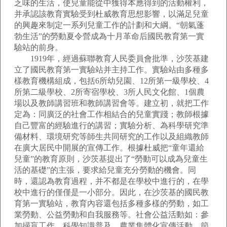
乏味的生活，使兒童能從中獲得本應得到的活動權利，
并承認該教育實驗受到杜威教育思想影響，以滿足兒童
的興趣來制定一系列兒童工作的計劃和大綱。“朝氣蓬
勃生活”的勞動夏令營成為十月革命后國民教育第一實
驗站的前身。
1919年，經過蘇聯教育人民委員會批準，沙茨基建
立了國民教育第一實驗站并主持工作。實驗站由多種多
樣教育機構組成，包括6所幼兒園、12所第一級學校、4
所第二級學校、2所寄宿學校、3所人民文化館、1個農
場以及教師講習班和教師講習會等。建立初，就把工作
定為：同廣泛的社會工作相結合的兒童實踐；教師根據
自己豐富的經驗進行的講習；實驗分析、為科學研究準
備材料、環境研究等師生共同研究的工作以及組織教師
在廣大居民中開展的宣傳工作。根據杜威把“童年還給
兒童”的教育原則，沙茨基提出了“勞動可以成為兒童生
活的基礎”的主張，要求給兒童充分勞動的機會。同
時，還認為教育過程，并不都是在學校中進行的，在學
校中進行的僅僅是一小部分。因此，在沙茨基的國民教
育第一實驗站，教育內容還包括多種多樣的勞動，如工
業勞動、公益勞動和自我服務等。社會公益活動如：參
加掃盲工作、科學知識普及、農業集體化宣傳活動、節