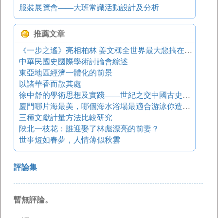
服裝展覽會——大班常識活動設計及分析
推薦文章
《一步之遙》亮相柏林 姜文稱全世界最大惡搞在中國
中華民國史國際學術討論會綜述
東亞地區經濟一體化的前景
以諸華香而散其處
徐中舒的學術思想及實踐——世紀之交中國古史研究的回顧與前瞻側記
廈門哪片海最美，哪個海水浴場最適合游泳你造嗎，夏天來了，一起去海邊吧~
三種文獻計量方法比較研究
陜北一枝花：誰迎娶了林彪漂亮的前妻？
世事短如春夢，人情薄似秋雲
評論集
暫無評論。