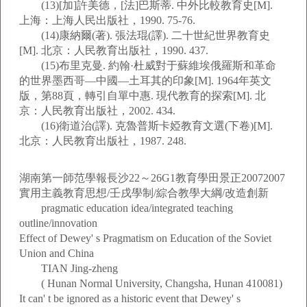
(13)[加]許美德，[法]巴斯蒂. 中外比較教育史[M].
上海：上海人民出版社，1990. 75-76.
(14)康納爾(著). 張法琨(譯). 二十世紀世界教育史
[M]. 北京：人民教育出版社，1990. 437.
(15)布里克曼. 約翰·杜威對于蘇維埃俄羅斯和革命
的世界墨西哥—中國—土耳其的印象[M]. 1964年英文
版，第88頁，轉引自單中惠. 現代教育的探索[M]. 北
京：人民教育出版社，2002. 434.
(16)衛道治(譯). 克魯普斯卡婭教育文選(下卷)[M].
北京：人民教育出版社，1987. 248.
湖南第一師范學報長沙22～26G1教育學田景正20072007
實用主義教育思想/壬戌學制/綜合教學大綱/改造創新
pragmatic education idea/integrated teaching
outline/innovation
Effect of Dewey' s Pragmatism on Education of the Soviet
Union and China
TIAN Jing-zheng
( Hunan Normal University, Changsha, Hunan 410081)
It can' t be ignored as a historic event that Dewey' s