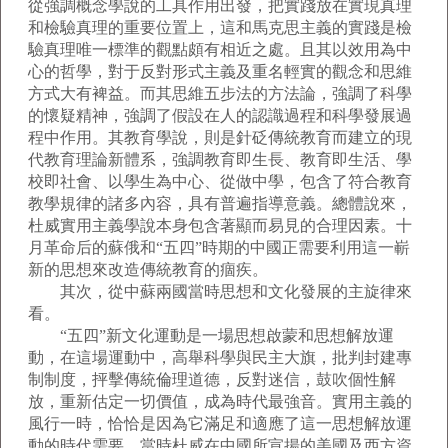
從強調概念學說的工具作用出發，把實踐放在實現真理
和檢驗真理的重要位置上，這和馬克思主義的實踐是檢
驗真理唯一標準的觀點頗有相近之處。且其以效用為中
心的哲學，對于反對形式主義及重名輕實的觀念和思維
方式大有裨益。而其思維五步法的方法論，強調了科學
的懷疑精神，強調了假設在人的認識過程和科學發展過
程中作用。其教育學說，則是針砭傳統教育而建立的現
代教育理論新體系，強調教育即生長、教育即生活、學
校即社會、以學生為中心、從做中學，包含了符合教育
教學規律的諸多內容，具有普遍指導意義。總體說來，
杜威實用主義學說本身包含著顯而易見的合理因素。十
月革命后的蘇俄和“五四”時期的中國正需要利用這一嶄
新的思想來改造傳統教育的痼疾。
其次，從中蘇兩國當時思想和文化發展的主旋律來
看。
“五四”新文化運動是一場思想啟蒙和思想解放運
動，在這場運動中，高舉科學與民主大旗，批判封建專
制制度，抨擊傳統倫理道德，反對迷信，鼓吹個性解
放，重新估定一切價值，成為時代最強音。實用主義的
風行一時，恰恰是因為它滿足和適應了這一思想解放運
動的時代需要。當時杜威在中國所宣揚的美國及西方資