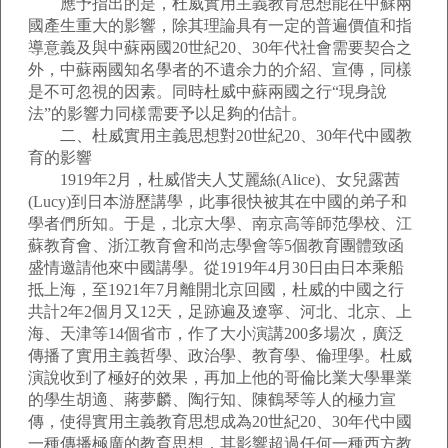
應予指出的是，杜威實用主義教育思想能在中蘇兩
國產生重大的影響，除其理論具有一定的普遍價值和指
導意義及與中蘇兩國20世紀20、30年代社會需要契合之
外，中蘇兩國知名學者的不遺余力的介紹、宣傳，同樣
是不可忽視的因素。同時杜威中蘇兩國之行“現身說
法”的影響力同樣需要予以足夠的估計。
二、杜威實用主義思想對20世紀20、30年代中國教
育的影響
1919年2月，杜威偕夫人艾麗絲(Alice)、女兒露茜
(Lucy)到日本游歷講學，此事很快被其在中國的弟子和
學者們所知。于是，北京大學、南京高等師范學校、江
蘇教育會、浙江教育會和尚志學會等5個教育團體致函
盛情邀請他來中國講學。從1919年4月30日由日本乘船
抵上海，至1921年7月離開北京回國，杜威的中國之行
共計2年2個月又12天，足跡遍及遼寧、河北、北京、上
海、天津等14個省市，作了大小演講200多場次，廣泛
傳播了實用主義哲學、政治學、教育學、倫理學。杜威
演說收到了極好的效果，再加上他的哥倫比業大學畢業
的學生胡適、蔣夢麟、陶行知、陳鶴琴等人的極力宣
傳，使得實用主義教育思想成為20世紀20、30年代中國
一種傳播極廣的教育思想，其影響超過任何一種西方教