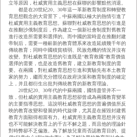
立等原因，杜威實用主義思想在蘇聯的影響黯然消退。
都是在20世紀20、30年這一革新教育制度和轉變教
育思想觀念的大背景下，中蘇兩國以極大的熱情引進了
杜威實用主義教育思想。蘇聯對杜威教育思想的引進是
在推翻沙俄制度后，作為建立一個新社會制度對舊教育
進行改造所需要和選擇的。而中國的當時是在推翻封建
帝制后，需要一種嶄新的教育體系來改造延續幾千年的
傳統教育；同時中國積貧積弱、民族危機的情況并沒有
改變。對杜威教育思想的引進既是“教育救國”教育價值
選擇的需要，也是改造舊教育，建立新教育制度的需
要。在兩國，對杜威教育思想引進和實驗先有本土教育
家的努力，繼而充分體現在政府決策和教育制度的確定
上，并且都衍生出批判傳統教育的新教育理論。
20世紀20、30年代的中蘇兩國，國情盡管并不一
致，但杜威的實用主義教育思想卻曾成為兩國教育變革
的主要指導思想。這說明杜威教育思想的普遍價值所反
映的教育改變和發展的時代旋律，尤其是在摧毀封建舊
教育方面顯得相當有力。杜威實用主義教育思想并沒有
也不可能解決教育上的千古不解之題，而且他的理論針
對時弊卻不乏偏激。為了解放兒童而否認教育目的、提