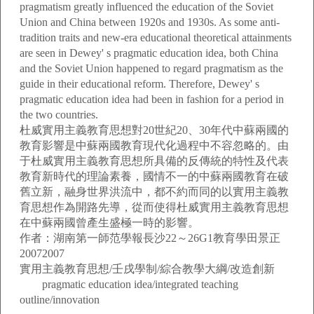
pragmatism greatly influenced the education of the Soviet
Union and China between 1920s and 1930s. As some anti-
tradition traits and new-era educational theoretical attainments
are seen in Dewey' s pragmatic education idea, both China
and the Soviet Union happened to regard pragmatism as the
guide in their educational reform. Therefore, Dewey' s
pragmatic education idea had been in fashion for a period in
the two countries.
杜威實用主義教育思想對20世紀20、30年代中蘇兩國的
教育影響是中蘇兩國教育現代化過程中不容忽略的。由
于杜威實用主義教育思想所具備的反傳統的特性及代表
教育新時代的理論素養，國情不一的中蘇兩國教育在破
舊立新，融身世界洪流中，都不約而同的以實用主義教
育思想作為開路先導，從而使得杜威實用主義教育思想
在中蘇兩國曾產生盛極一時的影響。
作者：湖南第一師范學報長沙22～26G1教育學田景正
20072007
實用主義教育思想/壬戌學制/綜合教學大綱/改造創新
pragmatic education idea/integrated teaching
outline/innovation