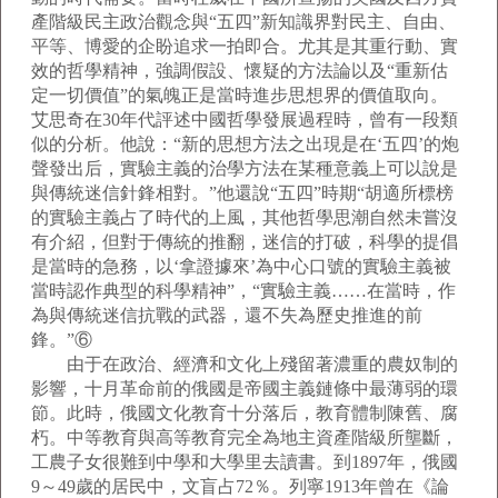
產階級民主政治觀念與“五四”新知識界對民主、自由、
平等、博愛的企盼追求一拍即合。尤其是其重行動、實
效的哲學精神，強調假設、懷疑的方法論以及“重新估
定一切價值”的氣魄正是當時進步思想界的價值取向。
艾思奇在30年代評述中國哲學發展過程時，曾有一段類
似的分析。他說：“新的思想方法之出現是在‘五四’的炮
聲發出后，實驗主義的治學方法在某種意義上可以說是
與傳統迷信針鋒相對。”他還說“五四”時期“胡適所標榜
的實驗主義占了時代的上風，其他哲學思潮自然未嘗沒
有介紹，但對于傳統的推翻，迷信的打破，科學的提倡
是當時的急務，以‘拿證據來’為中心口號的實驗主義被
當時認作典型的科學精神”，“實驗主義……在當時，作
為與傳統迷信抗戰的武器，還不失為歷史推進的前
鋒。”⑥
由于在政治、經濟和文化上殘留著濃重的農奴制的
影響，十月革命前的俄國是帝國主義鏈條中最薄弱的環
節。此時，俄國文化教育十分落后，教育體制陳舊、腐
朽。中等教育與高等教育完全為地主資產階級所壟斷，
工農子女很難到中學和大學里去讀書。到1897年，俄國
9～49歲的居民中，文盲占72％。列寧1913年曾在《論