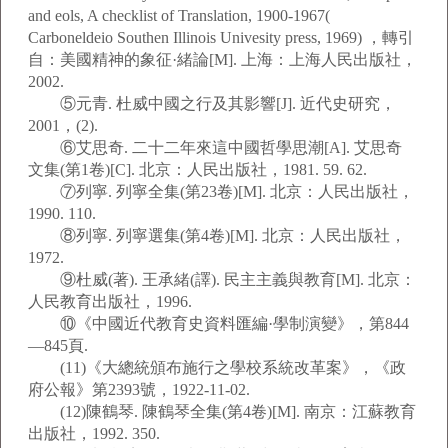
and eols, A checklist of Translation, 1900-1967(
Carboneldeio Southen Illinois Univesity press, 1969) ，轉引
自：美國精神的象征·緒論[M]. 上海：上海人民出版社，
2002.
⑤元青. 杜威中國之行及其影響[J]. 近代史研究，
2001，(2).
⑥艾思奇. 二十二年來這中國哲學思潮[A]. 艾思奇
文集(第1卷)[C]. 北京：人民出版社，1981. 59. 62.
⑦列寧. 列寧全集(第23卷)[M]. 北京：人民出版社，
1990. 110.
⑧列寧. 列寧選集(第4卷)[M]. 北京：人民出版社，
1972.
⑨杜威(著). 王承緒(譯). 民主主義與教育[M]. 北京：
人民教育出版社，1996.
⑩《中國近代教育史資料匯編·學制演變》，第844
—845頁.
(11)《大總統頒布施行之學校系統改革案》，《政
府公報》第2393號，1922-11-02.
(12)陳鶴琴. 陳鶴琴全集(第4卷)[M]. 南京：江蘇教育
出版社，1992. 350.