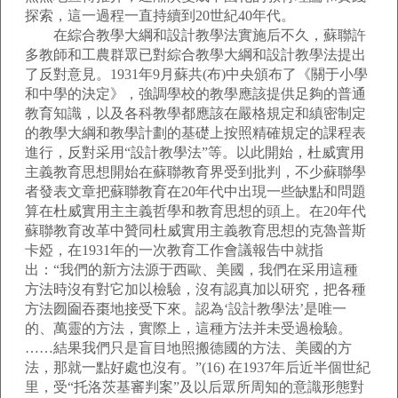
探索，這一過程一直持續到20世紀40年代。
在綜合教學大綱和設計教學法實施后不久，蘇聯許
多教師和工農群眾已對綜合教學大綱和設計教學法提出
了反對意見。1931年9月蘇共(布)中央頒布了《關于小學
和中學的決定》，強調學校的教學應該提供足夠的普通
教育知識，以及各科教學都應該在嚴格規定和縝密制定
的教學大綱和教學計劃的基礎上按照精確規定的課程表
進行，反對采用“設計教學法”等。以此開始，杜威實用
主義教育思想開始在蘇聯教育界受到批判，不少蘇聯學
者發表文章把蘇聯教育在20年代中出現一些缺點和問題
算在杜威實用主主義哲學和教育思想的頭上。在20年代
蘇聯教育改革中贊同杜威實用主義教育思想的克魯普斯
卡婭，在1931年的一次教育工作會議報告中就指
出：“我們的新方法源于西歐、美國，我們在采用這種
方法時沒有對它加以檢驗，沒有認真加以研究，把各種
方法囫圇吞棗地接受下來。認為‘設計教學法’是唯一
的、萬靈的方法，實際上，這種方法并未受過檢驗。
……結果我們只是盲目地照搬德國的方法、美國的方
法，那就一點好處也沒有。”(16) 在1937年后近半個世紀
里，受“托洛茨基審判案”及以后眾所周知的意識形態對