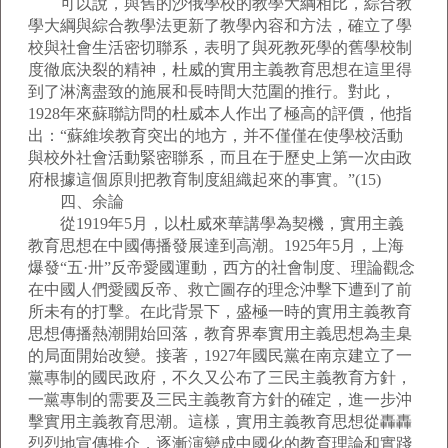
可以說，與舊的沙俄學校的教學大綱相比，綜合教
學大綱與綜合教學法更新了教學內容和方法，確立了學
校與社會生活密切聯系，表明了與死教死學的舊學校制
度徹底決裂的精神，杜威的實用主義教育思想在這里得
到了淋漓盡致的施展和長時間大范圍的推行。對此，
1928年來蘇聯訪問的杜威本人作出了極高的評價，他指
出：“蘇維埃教育突出的地方，并不僅僅在使學校活動
與校外社會活動緊密聯系，而且在于歷史上第一次由政
府根據這個原則把教育制度組織起來的事實。”(15)
四、余論
從1919年5月，以杜威來華講學為契機，實用主義
教育思想在中國傳播發展達到高潮。1925年5月，上海
爆發“五·卅”反帝愛國運動，西方的社會制度、理論觀念
在中國人們愛國反帝、救亡圖存的理念沖擊下遭到了前
所未有的打擊。在此背景下，盛極一時的實用主義教育
思想傳播熱潮開始回落，教育界奉實用主義思想為圭臬
的局面開始改變。接著，1927年國民黨在南京建立了一
黨專制的國民政府，不久又公布了三民主義教育方針，
一黨專制的需要及三民主義教育方針的確定，進一步沖
擊實用主義教育思潮。這樣，實用主義教育思想從轟轟
烈烈地宣傳推介，逐漸演變成中國化的教育理論和實踐