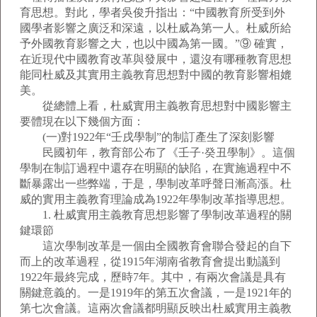
育思想。對此，學者吳俊升指出：“中國教育所受到外
國學者影響之廣泛和深遠，以杜威為第一人。杜威所給
予外國教育影響之大，也以中國為第一國。”⑨ 確實，
在近現代中國教育改革與發展中，還沒有哪種教育思想
能同杜威及其實用主義教育思想對中國的教育影響相媲
美。
從總體上看，杜威實用主義教育思想對中國影響主
要體現在以下幾個方面：
(一)對1922年“壬戌學制”的制訂產生了深刻影響
民國初年，教育部公布了《壬子·癸丑學制》。這個
學制在制訂過程中還存在明顯的缺陷，在實施過程中不
斷暴露出一些弊端，于是，學制改革呼聲日漸高漲。杜
威的實用主義教育理論成為1922年學制改革指導思想。
1. 杜威實用主義教育思想影響了學制改革過程的關
鍵環節
這次學制改革是一個由全國教育會聯合發起的自下
而上的改革過程，從1915年湖南省教育會提出動議到
1922年最終完成，歷時7年。其中，有兩次會議是具有
關鍵意義的。一是1919年的第五次會議，一是1921年的
第七次會議。這兩次會議都明顯反映出杜威實用主義教