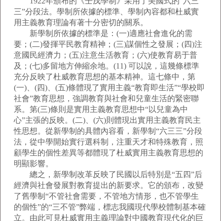
1922年頒布的《壬戌學制》采用了美國式的“六三
三”分段法。學制所依據的標準、學制內容都和杜威實
用主義教育理論有著十分密切的關系。
新學制所依據的標準是：(一)適應社會進化的需
要；(二)發揮平民教育精神；(三)謀個性之發展；(四)注
意國民經濟力；(五)注意生活教育；(六)使教育易于普
及；(七)多留地方伸縮余地。(11) 可以說，這幾條標準
充分反映了杜威教育思想的基本精神。這七條中，第
(一)、(四)、(五)條體現了實用主義“教育即生活”“學校即
社會”教育思想，強調教育與社會和兒童生活的緊密聯
系。第(三)條則是實用主義教育思想中“以兒童為中
心”主張的反映。(二)、(六)則體現出實用主義教育民主
性思想。從新學制的具體內容看，新學制“六三三”分段
法，從中學開始實行選科制，注重天才和特殊教育，照
顧學生的個性差異等都體現了杜威實用主義教育思想的
明顯影響。
總之，新學制改革反映了民國以后特別是“五四”后
經濟與社會發展對教育提出的新要求。它的頒布，改變
了舊學制“不管社會需要，不管地方情形，也不管學生
的個性”的“三不管”弊端，標志我國現代學校體制基本確
立。由此可見杜威實用主義理論對中國教育現代化的巨