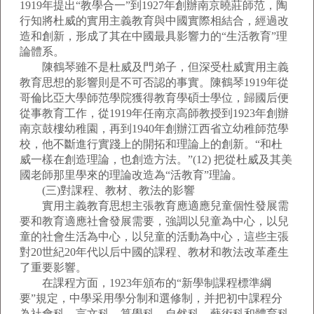
1919年提出“教學合一”到1927年創辦南京曉莊師范，陶
行知將杜威的實用主義教育與中國實際相結合，經過改
造和創新，形成了其在中國最具影響力的“生活教育”理
論體系。
陳鶴琴雖不是杜威及門弟子，但深受杜威實用主義
教育思想的影響則是不可否認的事實。陳鶴琴1919年從
哥倫比亞大學師范學院獲得教育學碩士學位，歸國后便
從事教育工作，從1919年任南京高師教授到1923年創辦
南京鼓樓幼稚園，再到1940年創辦江西省立幼稚師范學
校，他不斷進行實踐上的開拓和理論上的創新。“和杜
威一樣在創造理論，也創造方法。”(12) 把從杜威及其美
國老師那里學來的理論改造為“活教育”理論。
(三)對課程、教材、教法的影響
實用主義教育思想主張教育應適應兒童個性發展需
要和教育適應社會發展需要，強調以兒童為中心，以兒
童的社會生活為中心，以兒童的活動為中心，這些主張
對20世紀20年代以后中國的課程、教材和教法改革產生
了重要影響。
在課程方面，1923年頒布的“新學制課程標準綱
要”規定，中學采用學分制和選修制，并把初中課程分
為社會科、言文科、算學科、自然科、藝術科和體育科