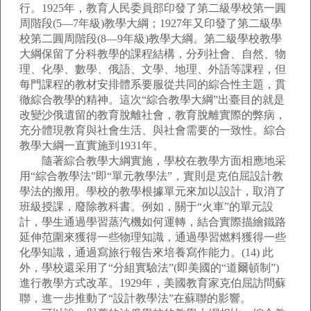
行。1925年，教育人民委員部印發了第二級學校第一圓
周階段(5—7年級)教學大綱；1927年又印發了第二級學
校第二圓周階段(8—9年級)教學大綱。第二級學校教學
大綱保留了分科教學的課程結構，分列社會、自然、物
理、化學、數學、俄語、文學、地理、外語等課程，但
每門課程的教材安排體系要服從共同的綜合性主題，貫
徹綜合教學的精神。這次“綜合教學大綱”出臺目的就是
改變沙俄遺留的教育脫離社會，教育脫離實際的弊病，
充分體現教育與社會生活、與社會需要的一致性。綜合
教學大綱一直實施到1931年。
隨著綜合教學大綱實施，學校在教學方面相應地采
用“綜合教學法”即“單元教學法”，實則是克伯屈設計教
學法的搬用。學校的教學根據單元來加以設計，取消了
班級授課，廢除教科書。例如，關于“火車”的單元設
計，學生通過學習蒸汽機如何運轉，結合實際描繪鐵路
延伸范圍來獲得一些物理知識，通過學習燃料獲得一些
化學知識，通過寫旅行報告來培養寫作能力。(14) 此
外，學校還采用了“分組實驗法”(即美國的“道爾頓制”)
進行教學方式改革。1929年，美國教育家克伯屈訪問蘇
聯，進一步推動了“設計教學法”在蘇聯的影響。