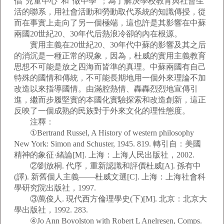
倡“兒童中心”和“做中學”；為了解決學校教育與社會生
活的聯系，用社會活動和勞動取代系統的知識傳授，從
而在事實上走向了另一個極端，這也許是其影響在中蘇
兩國20世紀20、30年代后熱浪冷卻的內在根源。
實用主義在20世紀20、30年代中蘇的影響及其之后
的消沉是一種正常的現象，因為，杜威的實用主義教育
思想不可能是放之四海而皆準的真理。中蘇兩國有自己
特殊的國情和傳統，不可能長期地用一個外來理論不加
改造以來指導國情。由滿腔熱情、轟轟烈烈地宣傳引
進，繼而步履堅實的本國化實驗探索和改造創新，這正
反映了一個成熟的民族對于外來文化的理性態度。
注釋：
①Bertrand Russel, A History of western philosophy
New York: Simon and Schuster, 1945. 819. 轉引自：美國
精神的象征·緒論[M]. 上海：上海人民出版社，2002.
②劉放桐. 代序，重新認識和評價杜威[A]. 孫有中
(譯). 新舊個人主義——杜威文選[C]. 上海：上海社會科
學研究院出版社，1997.
③萬俊人. 現代西方倫理學史(下)[M]. 北京：北京大
學出版社，1992. 283.
④Jo Ann Boyolston with Robert L Anelresen, Comps.