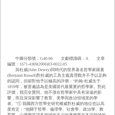
中圖分類號：G40-06 文獻標識碼：A 文章
編號：1671-4369(2006)03-0022-05
與杜威(John Dewey)同時代的世界著名哲學家羅素
(Bertrand Russell)對杜威的工具主義真理觀并不予以足夠
的認同，但卻對他予以極高的評價：“約翰·杜威生于
1859年，被普遍認為是美國當代最重要的哲學家。對此
評價，我完全贊同。他不僅在哲學家中具有深遠的影
響，而且深深影響了教育、美學與政治領域里的學
者。”① 我國西方哲學史研究權威對杜威的地位也以高
度肯定：“他關于哲學、倫理學、社會學、政治學、教
育學、心理學等諸多領域的不少論著被西方各該領域的