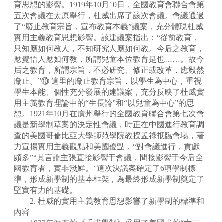
育思想的影響。1919年10月10日，全國教育會聯合會第
五次會議在太原舉行，杜威出席了該次會議。會議通過
了“廢止教育宗旨，宣布教育本義”議案，充分體現杜威
實用主義教育思想影響。該建議案指出：“從前教育，
只知應如何教人，不知研究人應如何教。今后之教育，
應覺悟人應如何教，所謂兒童本位教育是也……。故今
后之教育，所謂宗旨，不必研究、修正或改革，應毅然
廢止。”⑩ 這里的廢止教育宗旨，以學生為中心，重視
學生本能、個性充分發展的建議案，充分反映了杜威實
用主義教育理論中的“生長論”和“以兒童為中心”的思
想。1921年10月在廣州舉行的全國教育聯合會第七次會
議是新學制草案的決定性會議，時正在中國進行教育調
查的美國哥倫比亞大學師范學院教授孟祿抵臨會場，著
力宣揚實用主義觀點和美國優點，“對會議進行，貢獻
頗多”“其言論主張直接影響于會議，間接影響于今后全
國教育者，實非淺鮮。”這次決議案確定了6項學制標
準，形成新學制的基本框架，為最終形成新學制奠定了
堅實有力的基礎。
2. 杜威的實用主義教育思想影響了新學制的標準和
內容