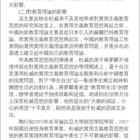
大影響。
(二)對教育理論的影響
這主要反映在杜威弟子及其他學者對實用主義教育
思想的研究和改造上。在實用主義教育思想興起之前，
中國的新教育理論主要是從日本引入的赫爾巴特教育理
論。而實用主義教育思想興起后，中國的教育理論工作
者開始運用實用主義理論來說明教育問題，并逐步在此
基礎上建立起中國自己的教育理論。
作為教育思想熱烈傳播者，杜威的弟子蔣夢麟不僅
僅停留在對實用主義教育思想的學理闡述上，還十分注
意運用杜威的實用主義教育理論去觀察和分析中國教育
的現實問題。對于“學生自治”這一養成學生獨立精神和
團體生活的自動行為，蔣夢麟看來是“教育即生活”的體
現，辦學者應給予熱情鼓勵和提倡。胡適則在治學方法
上深受杜威思想的影響，他所提出的“大膽的假設，小
心的求證”十字真言，顯然就是脫胎于杜威的思維五步
法。
陶行知1915年在哥倫比亞大學師范學院學習，1917
年歸國后便投身教育事業。杜威的實用主義教育思想在
他的教育實踐和教育理論中產生了不可磨滅的影響。從