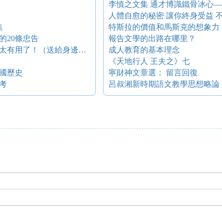
李慎之文集 通才博識鐵骨冰心
人體自愈的秘密 讓你終身受益 不
集
特斯拉的價值和馬斯克的想象力：
的20條忠告
報告文學的出路在哪里？
剛考上清華的男學霸：給小學生的12條忠告，太有用了！（送給身邊的家長）
成人教育的基本理念
《天地行人 王夫之》七
國歷史
寧財神文章選： 留言回復
考
呂叔湘新時期語文教學思想略論