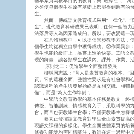
基本素質為根本目的的教育，與“選擇性”、“
必須使每個學生在原有基礎上都能得到應有的
生。
然而，傳統語文教育模式采用“一律化”、“齊
生”。現代教育科研成果已表明，任何一個智力
法落后等人為因素造成的。所以，要改變這一現
在具體施教中，可以提倡異步教學方法，使各
個學生均從獨立自學中獲得成功。②作業異步：
學生也能拾級而上，品嘗上進的快樂。③語文
現的舞臺，讓各類學生在課內、課外、作業、
原則之二：促進學生全面整體發展
柳斌同志說：“育人是素質教育的根本。”因
質。它的這種全面、整體性要求是有社會學和
認識過程的產生與發展始終是互相交織、相輔相
備”，而是“為人生作準備”。
中學語文教育教學的基本任務是教文，終極目
傳授、智能訓練、情感教育入手，采取科學的
會，而且也要教學生會學；不僅要教學生怎樣
要真正發揮語文教育對學生全面素質提高的作
現語文課程的多樣化。學生全面整體素質的培
修養功能等均需同樣關注，教師在這一過程中