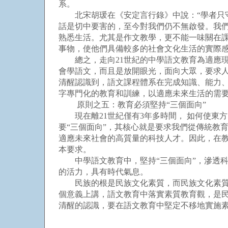
系。
北宋胡瑗在《安定言行錄》中說：“學者只守
話是切中要害的，至今對我們仍不無啟發。我
熟悉生活。尤其是作文教學，更不能一味關在
事物，使他們具備較多的社會文化生活的實際
總之，走向21世紀的中學語文教育為適應現
會學語文，而且是放開眼光，面向大眾，要求
清醒認識到，語文課程體系在完成知識、能力
字專門化的教育和訓練，以適應未來生活的需
原則之五：教育必須堅持“三個面向”
現在離21世紀僅有3年多時間， 如何使東
要“三個面向”，其核心就是要求我們從傳統教
適應未來社會的高質量的科技人才。因此，在
本要求。
中學語文教育中，堅持“三個面向”，滲透科
的活力，具有時代氣息。
民族的根是民族文化素質，而民族文化素質的
個意義上講，語文教育中落實素質教育觀，是
清醒的認識，要在語文教育中堅定不移地實施素