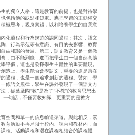
生的獨立人格，這是教育的前提，也是對待學
，也包括他的缺點和短處。應把學習的主動權交
，積極思考，親身實踐，以利培養學生的自我意
內化過程和行為規范的認同過程；其次，語文
熏陶、行為示范等有意識、有目的去影響、教育
到自由和諧的發展。第三，語文教育又是一個教
到會，由不能到能，進而把學生由一個自然意義
教學評價，這也是發揮學生主體性的重要體現。
創造上。學生能否會學語文，重要的還是落在
習的過程，也是一個追求創新的過程。譬如，學
了一條語文規律，學生在課外發現了一個語文方
，從葉圣陶“教”是為了“不教”的教育思想出
習。一句話，不僅要教知識，更重要的是教方
育空間和單一的信息輸送渠道。與此相反，素
，教育活動不再局限于校內、課內和教材內，而
科課程、活動課程和潛在課程相結合的課程體