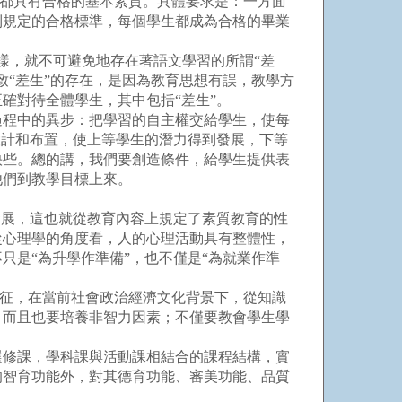
生都具有合格的基本素質。具體要求是：一方面
到規定的合格標準，每個學生都成為合格的畢業
樣，就不可避免地存在著語文學習的所謂“差
“差生”的存在，是因為教育思想有誤，教學方
確對待全體學生，其中包括“差生”。
程中的異步：把學習的自主權交給學生，使每
設計和布置，使上等學生的潛力得到發展，下等
快些。總的講，我們要創造條件，給學生提供表
他們到教學目標上來。
展，這也就從教育內容上規定了素質教育的性
從心理學的角度看，人的心理活動具有整體性，
是“為升學作準備”，也不僅是“為就業作準
特征，在當前社會政治經濟文化背景下，從知識
，而且也要培養非智力因素；不僅要教會學生學
修課，學科課與活動課相結合的課程結構，實
的智育功能外，對其德育功能、審美功能、品質
。