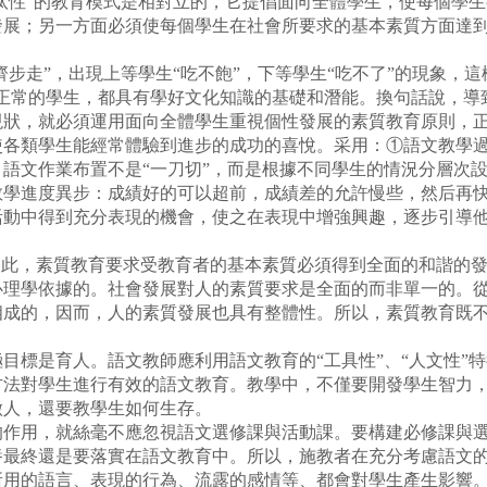
淘汰性”的教育模式是相對立的，它提倡面向全體學生，使每個學
發展；另一方面必須使每個學生在社會所要求的基本素質方面達
步走”，出現上等學生“吃不飽”，下等學生“吃不了”的現象，這
正常的學生，都具有學好文化知識的基礎和潛能。換句話說，導致
狀，就必須運用面向全體學生重視個性發展的素質教育原則，正
類學生能經常體驗到進步的成功的喜悅。采用：①語文教學過
語文作業布置不是“一刀切”，而是根據不同學生的情況分層次
教學進度異步：成績好的可以超前，成績差的允許慢些，然后再
活動中得到充分表現的機會，使之在表現中增強興趣，逐步引導
此，素質教育要求受教育者的基本素質必須得到全面的和諧的發
心理學依據的。社會發展對人的素質要求是全面的而非單一的。
成的，因而，人的素質發展也具有整體性。所以，素質教育既不只
標是育人。語文教師應利用語文教育的“工具性”、“人文性”
方法對學生進行有效的語文教育。教學中，不僅要開發學生智力
做人，還要教學生如何生存。
用，就絲毫不應忽視語文選修課與活動課。要構建必修課與選
養最終還是要落實在語文教育中。所以，施教者在充分考慮語文
所用的語言、表現的行為、流露的感情等、都會對學生產生影響