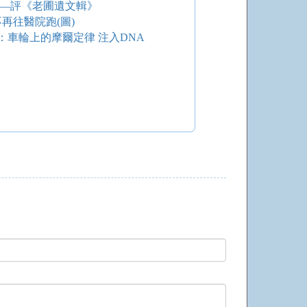
——評《老圃遺文輯》
再往醫院跑(圖)
車輪上的摩爾定律 注入DNA