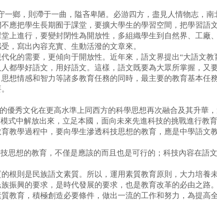
一鄉，則滯于一曲，隘吝卑陋。必游四方，盡見人情物志，南北
們不應把學生長期囿于課堂，要擴大學生的學習空間，把學習語
課堂上進行，要變封閉性為開放性，多組織學生到自然界、工廠
感受，寫出內容充實、生動活潑的文章來。
代化的需要，更傾向于開放性。近年來，語文界提出“大語文教
人人都學好語文，用好語文。這樣，語文既要為大眾所掌握，又
、思想情感和智力等諸多教育任務的同時，最主要的教育基本任
要。
方的優秀文化在更高水準上同西方的科學思想再次融合及其升華
育模式中解放出來，立足本國，面向未來先進科技的挑戰進行教
教育教學過程中，要向學生滲透科技思想的教育，應是中學語文
技思想的教育，不僅是應該的而且也是可行的；科技內容在語文
根則是民族語文素質。所以，運用素質教育原則，大力培養未來
民族振興的要求，是時代發展的要求，也是教育改革的必由之路
質教育，積極創造必要條件，做出一流的工作和努力，為提高全