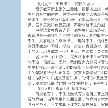
原則之三：重視學生主體性的發揮
素質教育所主張的主體性，從根本上說，就是
生的最基本的態度。尊重學生的獨立人格就是
給學生，善于激發和調動學生的學習積極性，
識、競爭意識和創新意識，不斷開發學生潛能
中學語文教育首先是一個學生的認識過程。這
教育也是一個師生共同交往的過程，其中既有
學生，只有建立在尊重學生、理解學生、信任
師對學生進行開發、提高、改造的實踐過程。
上的人，培養成為一個社會人。在課堂上要讓
發揮學生的主體性，就要著眼于學生未來發展
教學這一環節上。因此，我們要大力開展學習
生主動提出一個問題，教師提出一個學生從未
面的錯誤并給予糾正等等，實質上都體現了創新
發，做到“教”好語文基礎知識，為“不教”奠定
法，穩步實現由“教”到“不教”的轉化，使學生真
原則之四：教育活動應具開放性
傳統教育中，學生接受教育的場所主要是課堂
質教育由于倡導學生的全面發展，教育內容大
具有開放性。它要求真正建立起學校教育、家