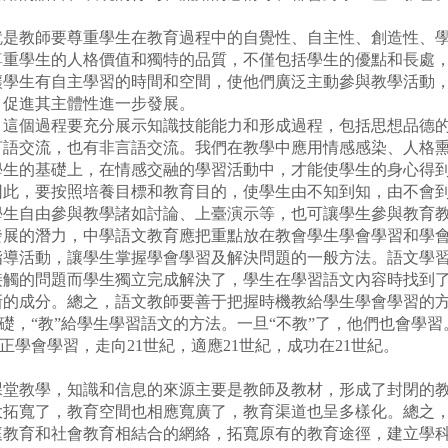
教師要尊重學生在教育過程中的自覺性、自主性、創造性、學
尊重學生的人格價值和獨特的品質，不僅包括學生的優點和長處
讓學生有自主學習的時間和空間，使他們廣泛主動參與教學活動
，促進其主體性進一步發展。
個過程要充分展示知識技能能力和形成過程，包括思想品德的
言語交流，也有非言語交流。我們在教學中應用情感感染、人格
學生的基礎上，在情感交融的學習活動中，才能使學生的身心得
因此，要按照培養目標和教育目的，使學生由不知到知，由不會
學生自由參與教學諸如討論、上臺演示等，也可讓學生參與教育
的潛力，中學語文教育應把重點放在教會學生學會學習和學會
指導活動，讓學生掌握學會學習及解決問題的一般方法。語文學
接觸的問題而學生獨立完成解決了，學生在學習語文內容時找到
的成分。總之，語文教師要善于把握時機教給學生學會學習的方法
基礎，“教”給學生學習語文的方法。一旦“不教”了，他們也會學
正學會學習，走向21世紀，適應21世紀，成功在21世紀。
教學，知識和信息的來源主要是教師及教材，形成了封閉的教
大拓寬了，教育空間也相應寬廣了，教育渠道也呈多樣化。總之
庭教育和社會教育相結合的網絡，拓寬原有的教育途徑，建立學