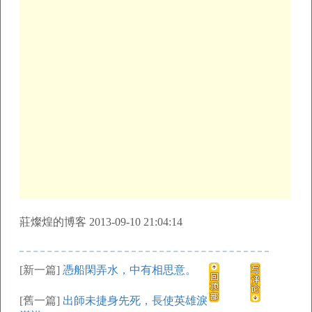
莊燦煌的博客 2013-09-10 21:04:14
[新一篇]
憑船閑弄水，中有相思意。
[舊一篇]
出師未捷身先死，長使英雄淚