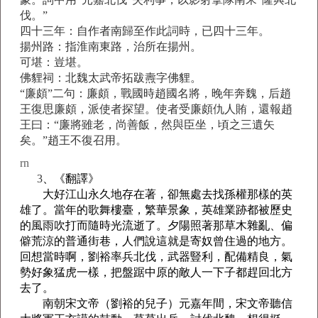
伐。”
四十三年：自作者南歸至作此詞時，已四十三年。
揚州路：指淮南東路，治所在揚州。
可堪：豈堪。
佛貍祠：北魏太武帝拓跋燾字佛貍。
“廉頗”二句：廉頗，戰國時趙國名將，晚年奔魏，后趙
王復思廉頗，派使者探望。使者受廉頗仇人賄，還報趙
王曰：“廉將雖老，尚善飯，然與臣坐，頃之三遺矢
矣。”趙王不復召用。
rn
3
、《
翻譯》
大好江山永久地存在著，卻無處去找孫權那樣的英
雄了。當年的歌舞樓臺，繁華景象，英雄業跡都被歷史
的風雨吹打而隨時光流逝了。夕陽照著那草木雜亂、偏
僻荒涼的普通街巷，人們說這就是寄奴曾住過的地方。
回想當時啊，劉裕率兵北伐，武器豎利，配備精良，氣
勢好象猛虎一樣，把盤踞中原的敵人一下子都趕回北方
去了。
南朝宋文帝（劉裕的兒子）元嘉年間，宋文帝聽信