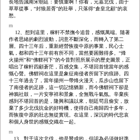
長地告誡南宋朝廷：要慎重啊！你看，元嘉北伐，由于
草草從事，“封狼居胥”的壯舉，只落得“倉皇北顧”的哀
愁。
rn
12、想到這里，稼軒不禁撫今追昔，感慨萬端。隨著
作者思緒的劇烈波動，詞意不斷深化，而轉入了第二
層。四十三年后，重新經營恢復中原的事業，民心士
氣，都和四十三年前有所不同，當然要困難得多。“烽
火揚州”和“佛貍祠下”的今昔對照所展示的歷史圖景，正
唱出了稼軒四顧蒼茫，百感交集，不堪回首憶當年的感
慨心聲。佛貍祠在這里是象征南侵者所留下的痕跡。四
十三年過去了，當年揚州一帶烽火漫天，瓜步山也留下
了南侵者的足跡，這一切記憶猶新，而今佛貍祠下卻是
神鴉社鼓，一片安寧祥和景象，全無戰斗氣氛。辛棄疾
感到不堪回首的是，隆興和議以來，朝廷茍且偷安，放
棄了多少北伐抗金的好時機，使得自己南歸四十多年，
而恢復中原的壯志無從實現。在這里，深沉的時代悲哀
和個人身世的感慨交織在一起。
rn
13、對于這次北伐，他是贊成的，但認為必須做好準