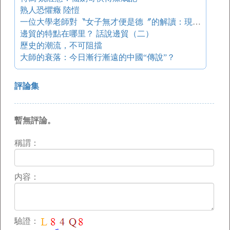
熟人恐懼癥 陸愷
一位大學老師對〝女子無才便是德〞的解讀：現代人的理解是愧對祖宗！
邊貿的特點在哪里？ 話說邊貿（二）
歷史的潮流，不可阻擋
大師的衰落：今日漸行漸遠的中國“傳說”？
評論集
暫無評論。
稱謂：
内容：
驗證：