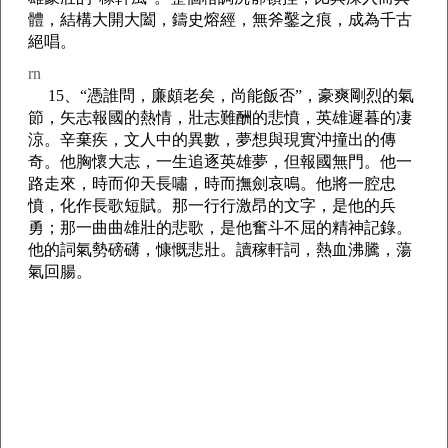
體，結構大開大闔，鑄史熔經，無斧鑿之痕，成為千古
絕唱。
rn
15、“憑誰問，廉頗老矣，尚能飯否”，豪爽剛烈的氣
節，矢志報國的熱情，壯志難酬的悲憤，英雄遲暮的凄
涼。辛棄疾，文人中的異數，夢想與現實沖撞出的傳
奇。他胸懷大志，一生追逐英雄夢，但報國無門。他一
路走來，時而仰天長嘯，時而撫劍哀鳴。他將一腔忠
憤，化作長歌短賦。那一行行激昂的文字，是他的兵
勇；那一曲曲雄壯的悲歌，是他奮斗不屈的精神記錄。
他的詞氣勢磅礴，慷慨悲壯。讀稼軒詞，熱血沸騰，蕩
氣回腸。