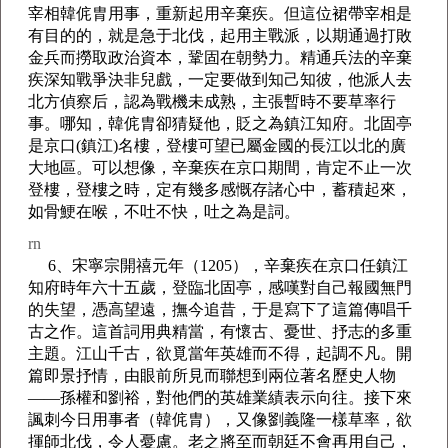
宰相韓侂胄用事，重新起用辛棄疾。但這位裙帶宰相是
有目的的，就是急于北伐，起用主戰派，以期通過打敗
金兵而撈取政治資本，鞏固在朝勢力。精通兵法的辛棄
疾深知戰爭決非兒戲，一定要做到知己知彼，他派人去
北方偵察后，認為戰機未成熟，主張暫時不要草率行
事。哪知，韓侂胄卻猜疑他，貶之為鎮江知府。北固亭
是京口(鎮江)名樓，登樓可望已屬金國的長江以北的廣
大地區。可以想像，辛棄疾在京口期間，肯定不止一次
登樓，登樓之時，定有幾多感慨存諸心中，蓄積起來，
如骨鯁在喉，不吐不快，吐之為是詞。
rn
6、宋寧宗開禧元年（1205），辛棄疾在京口任鎮江
知府時年六十五歲，登臨北固亭，感嘆對自己報國無門
的失望，憑高望遠，撫今追昔，于是寫下了這篇傳唱千
古之作。這首詞用典精當，有懷古、憂世、抒志的多重
主題。江山千古，欲覓當年英雄而不得，起調不凡。開
篇即景抒情，由眼前所見而聯想到兩位著名歷史人物
——孫權和劉裕，對他們的英雄業績表示向往。接下來
諷刺今日用事者（韓侂胄），又像劉義隆一樣草率，欲
揮師北伐，令人憂慮。老之將至而朝廷不會再用自己，