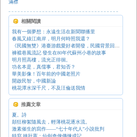
滿襟
相關閱讀
我有一個夢想：永遠生活在新聞聯播里
春風又綠江南岸，明月何時照我還？
《民國無雙》港臺游戲愛好者開發，民國背景回合制策略游戲
褲襠巷風流記 發生在80年代蘇州小巷的故事
明月照高樓，流光正徘徊。
功名本是，真儒事，君知否？
華美影像！百年前的中國老照片
開啟民智，中國新論
桃花潭水深千尺，不及汪倫送我情
推薦文章
夏。詩
顛狂柳絮隨風去，輕薄桃花逐水流。
激素催生的寫作——“七十年代人”小說批判
特寫 姚壯憲：仙劍奇俠傳煉成記