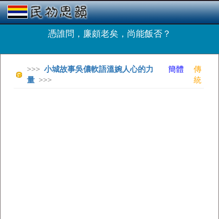
憑誰問，廉頗老矣，尚能飯否？
>>>
小城故事吳儂軟語溫婉人心的力
簡體
傳
量
>>>
統