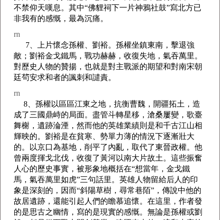
不禁仰天嘆息。其中“佛貍祠下一片神鴉社鼓”寫北方已
非我有的感慨，最為沉痛。
rn
7、上片懷念孫權、劉裕。孫權坐鎮東南，擊退強
敵；劉裕金戈鐵馬，戰功赫赫，收復失地，氣吞萬里。
對歷史人物的贊揚，也就是對主戰派的期望和對南宋朝
廷茍安求和者的諷刺和譴責。
rn
8、孫權以區區江東之地，抗衡曹魏，開疆拓土，造
成了三國鼎峙的局面。盡管斗轉星移，滄桑屢變，歌臺
舞榭，遺跡淪湮，然而他的英雄業績則是和千古江山相
輝映的。劉裕是在貧寒、勢單力薄的情況下逐漸壯大
的。以京口為基地，削平了內亂，取代了東晉政權。他
曾兩度揮戈北伐，收復了黃河以南大片故土。這些振奮
人心的歷史事實，被形象地概括在“想當年，金戈鐵
馬，氣吞萬里如虎”三句話里。英雄人物留給后人的印
象是深刻的，因而“斜陽草樹，尋常巷陌”，傳說中他的
故居遺跡，還能引起人們的瞻慕追懷。在這里，作者發
的是思古之幽情，寫的是現實的感慨。無論是孫權或劉