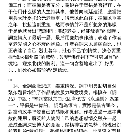
備工作；而準備是否充分，關鍵在于舉措是否得宜，在
于任用什么樣的人主持其事。他曾向朝廷建議，應當把
用兵大計委托給元老重臣，暗示以此自任，準備以垂暮
之年，挑起這副重担；然而事情并不是所想象的那樣，
于是他就發出“憑誰問：廉頗老矣，尚能飯否”的慨嘆，
詞意轉入了最后一層。最后用廉頗事作結，表達了作者
至老愛國之心不衰的抱負。作者在詞末以廉頗自比，也
正表達了自己“烈士暮年，壯心不已”的情懷。決心要重
振“烽火揚州路”的威勢，改變“佛俚祠下”“可堪回首”的
境地，迎接北伐的勝利。這一句含蓄地道出了“好男
兒，到死心如鐵”的堅定信念。
rn
14、全詞豪壯悲涼，義重情深。詞中用典貼切自然，
緊扣題旨增強了作品的說服力和意境美。楊慎在《詞
品》中說：“辛詞當以京口北固亭懷古《永遇樂》為第
一”，評價是中肯的。 詞題為懷古，實際是借古諷今，
對當時政事抒發自己的感慨和見解。作者通過一連串典
故的運用，將英雄人物與自己的思想感情交融在一起，
造成全詞深宏博大的竟境，縱橫排宕的氣勢，體現出沉
雄豪壯的“稼軒風”。整個格調沉郁頓挫，比興深入而具