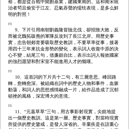
裕，都是從百戰中開創基業，建國東南的。這和南宋統
治者茍且偷安于江左、忍氣吞聲的懦怯表現，是多么鮮
明的對照！
rn
9、下片引用南朝劉義隆冒險北伐，卻招致大敗，反
而被北魏拓跋燾的軍隊反攻到了長江北岸。用歷史事
實，忠告朝郯胄要吸取歷史教訓，不要草率從事，接著
用四十三年來抗金形勢的變化，表示詞人收復中原的決
心不變，結尾三句，借廉頗自比，表示出詞人報效國家
的強烈愿望和對宋室不能進用人才的慨嘆。
rn
10、這首詞的下片共十二句，有三層意思。峰回路
轉，愈轉愈深。被組織在詞中的歷史人物和事件，血脈
動蕩，和詞人的思想感情融成一片，給作品造成了沉郁
頓挫的風格，深宏博大的意境。
rn
11、“元嘉草草”三句，用古事影射現實，尖銳地提
出一個歷史教訓。這是第一層。歷史事實，對當時現實
所提供的歷史鑒戒，是發人深省的。辛棄疾是在語重心