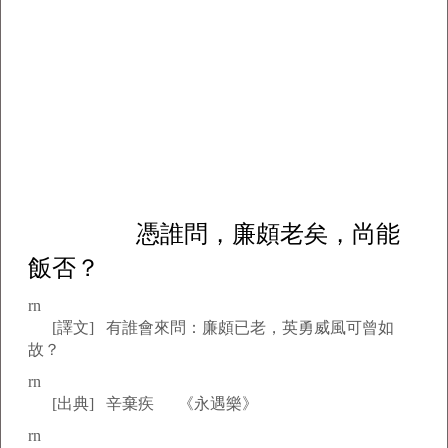
憑誰問，廉頗老矣，尚能
飯否？
rn
[譯文] 有誰會來問：廉頗已老，英勇威風可曾如
故？
rn
[出典] 辛棄疾 《永遇樂》
rn