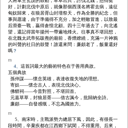
大將軍王玄謨的鼓動，草草出兵，討伐北魏，想得挺
好，計劃北伐中原后，就像那個西漢名將霍去病，遠征
匈奴歸來，在狼居胥山封壇祭天，作為全勝的紀念，但
事與愿違，由于準備得不充分，加之輕敵冒進，以致最
后滑臺一戰，贏得倉惶北顧。四十三年過去了，向北遙
望，還記得當年揚州一帶遍地烽火。往事真不堪回想，
在北魏太武帝拓跋燾的廟前，香煙繚繞，充滿一片神鴉
的叫聲的社日的鼓聲！誰還來問：廉頗老了，飯量還好
嗎
？
rn
4、
這首詞最大的藝術特色在于善用典故。
五個典故
孫仲謀——懷念英雄，表達收復失地的理想。
寄奴——懷念古人，表現北伐決心。
佛貍祠——今昔對照，不堪回首。
元嘉草草，封狼居胥——借古諷今，批歸納全詩。
廉頗——自發感慨，不忘為國效力。
rn
5、南宋時，主戰派勢力總居下風，因此，有很長一
段時間，辛棄疾都在江西鄉下賦閑，不得重用。后來，