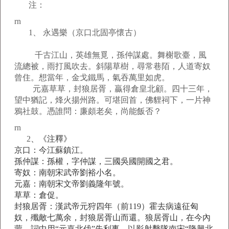
注：
rn
1、 永遇樂（京口北固亭懷古）
千古江山，英雄無覓，孫仲謀處。舞榭歌臺，風
流總被，雨打風吹去。斜陽草樹，尋常巷陌，人道寄奴
曾住。想當年，金戈鐵馬，氣吞萬里如虎。
元嘉草草，封狼居胥，贏得倉皇北顧。四十三年，
望中猶記，烽火揚州路。可堪回首，佛貍祠下，一片神
鴉社鼓。憑誰問：廉頗老矣，尚能飯否？
rn
2
、《
注釋》
京口：今江蘇鎮江。
孫仲謀：孫權，字仲謀，三國吳國開國之君。
寄奴：南朝宋武帝劉裕小名。
元嘉：南朝宋文帝劉義隆年號。
草草：倉促。
封狼居胥：漢武帝元狩四年（前119）霍去病遠征匈
奴，殲敵七萬余，封狼居胥山而還。狼居胥山，在今內
蒙。詞中用“元嘉北伐”失利事，以影射擊隊南宋“隆興北