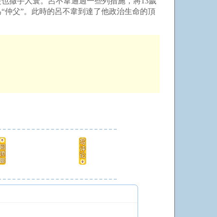
楚也撒手人寰。呂不韋通過一些列措施，將13歲
“仲父”。此時的呂不韋到達了他政治生命的頂