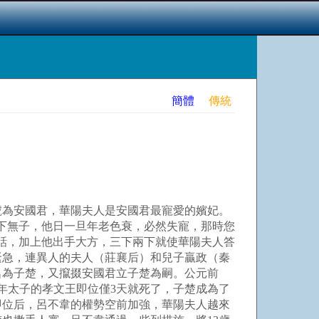
簡體
傳統
為安國君，華陽夫人是安國君最寵愛的嬪妃。
下無子，他日一旦年老色衰，必然失寵，那時您
話，加上他出手大方，三下兩下就使華陽夫人答
緊急，連異人的夫人（莊襄后）和兒子贏政（秦
名為子楚，又攛掇安國君立子楚為嗣。公元前
年太子的孝文王即位僅3天就死了，子楚成為了
即位后，呂不韋的權勢空前加強，華陽夫人越來