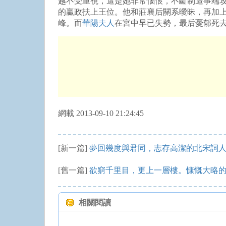
越不受重視，這是她非常惱恨，不斷制造事端攻
的贏政扶上王位。他和莊襄后關系曖昧，再加上
峰。而
華陽夫人
在宮中早已失勢，最后憂郁死
網載 2013-09-10 21:24:45
[新一篇]
夢回幾度與君同，志存高潔的北宋詞
[舊一篇]
欲窮千里目，更上一層樓。慷慨大略
相關閱讀