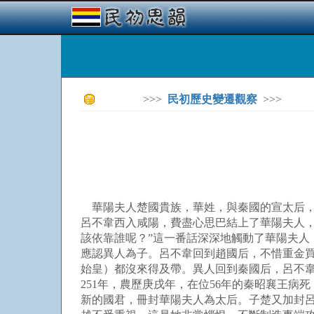
>>>
民初歷史變遷觀察
>>>
華陽夫人楚國貴族，華姓，與秦國的宣太后，
呂不韋西入咸陽，費盡心思巴結上了華陽夫人
該依靠誰呢？”這一番話深深地觸動了華陽夫
應認異人為子。呂不韋回到趙國后，不惜重金
始皇）都沒來得及帶。異人回到秦國后，呂不
251年，農歷庚戌年，在位56年的秦昭襄王病死
新的國君，冊封華陽夫人為太后。子楚又加封