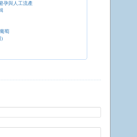
避孕與人工流產
輯
葡萄
)