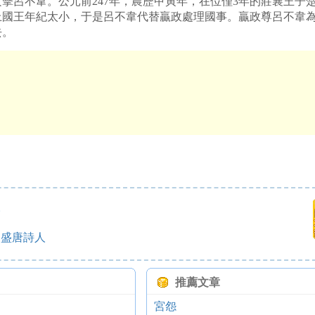
擊呂不韋。公元前247年，農歷甲寅年，在位僅3年的莊襄王子
國王年紀太小，于是呂不韋代替贏政處理國事。贏政尊呂不韋為
去。
人
的盛唐詩人
推薦文章
宮怨