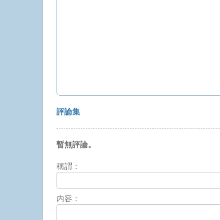
評論集
暫無評論。
稱謂：
内容：