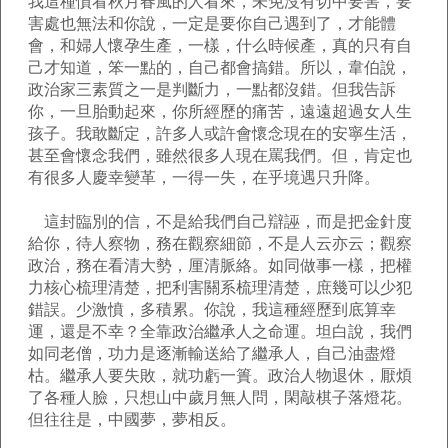
我這種慣看秋月春風的人看來，未免沒有切中要害，要
害處也無法和你說，一定是要你自己遇到了，才能體
會，和婦人懷孕生產，一樣，什么時候產，真的只有自
己才知道，笨一點的，自己都會搞錯。所以，韋伯說，
政治家三素質之一是判斷力，一點都沒錯。但我告訴
你，一旦胎動起來，你所經歷的痛苦，遠遠超過女人生
孩子。我敢斷定，許多人或許會懷念現在的安寧生活，
甚至會懷念我們，雖然很多人現在罵我們。但，肯定也
有很多人慶幸變革，一得一失，在乎境遇只升降。
這封臨別的信，不是給我們自己辯誣，而是把金針度
給你，待人察物，務在觀察細節，不是人云亦云；觀察
政治，務在看清大勢，厘清脈絡。如同做事一樣，把權
力核心梳理清楚，把利害關系梳理清楚，庶幾可以少犯
錯誤。少激憤，多積累。你說，我這種經歷到底算幸
運，還是不幸？全靠政治繼承人之命運。坦白說，我們
如同老僧，功力是逐漸輸送給了繼承人，自己油盡燈
枯。繼承人要失敗，就功虧一簣。政治人物退休，厭煩
了各種人臉，只想山中歲月無人問，閑敲棋子落燈花。
但往往是，中國夢，夢相反。