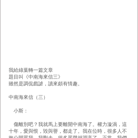
我給綠葉轉一篇文章
題目叫《中南海來信三》
雖然是調侃戲謔，讀來頗有情趣。
中南海來信（三）
小斯：
傷離別吧？我就馬上要離開中南海了。權力漩渦，這
十年，愛與恨，毀與譽，都走了。我在位時，很多人不
敢公開罵我。我剛走，很多罵聲就調高了。正常。我們