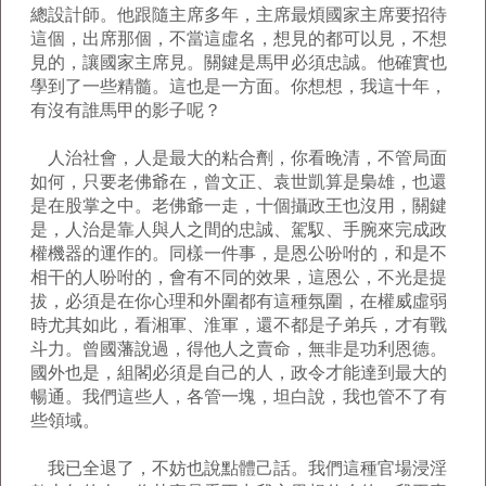
總設計師。他跟隨主席多年，主席最煩國家主席要招待
這個，出席那個，不當這虛名，想見的都可以見，不想
見的，讓國家主席見。關鍵是馬甲必須忠誠。他確實也
學到了一些精髓。這也是一方面。你想想，我這十年，
有沒有誰馬甲的影子呢？
人治社會，人是最大的粘合劑，你看晚清，不管局面
如何，只要老佛爺在，曾文正、袁世凱算是梟雄，也還
是在股掌之中。老佛爺一走，十個攝政王也沒用，關鍵
是，人治是靠人與人之間的忠誠、駕馭、手腕來完成政
權機器的運作的。同樣一件事，是恩公吩咐的，和是不
相干的人吩咐的，會有不同的效果，這恩公，不光是提
拔，必須是在你心理和外圍都有這種氛圍，在權威虛弱
時尤其如此，看湘軍、淮軍，還不都是子弟兵，才有戰
斗力。曾國藩說過，得他人之賣命，無非是功利恩德。
國外也是，組閣必須是自己的人，政令才能達到最大的
暢通。我們這些人，各管一塊，坦白說，我也管不了有
些領域。
我已全退了，不妨也說點體己話。我們這種官場浸淫