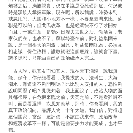
炮響之后，滿族親貴，仍在爭議是否死硬到底。何況彼
時是漢族人掌握軍隊。現在呢，所以我說，時勢未到，
戒急用忍。大國和小地方不一樣，不要拿臺灣來比。蘇
聯是可以的，但戈氏改革，也是經濟快不行了才開始，
而且，千萬注意，是勃列日涅夫去世之后。勃活著，老
家伙們在，也改不了。蘇聯垮臺在前，對利益集團來
說，是一個很大的刺激，因此，利益集團認為，必須互
相忠誠，保住政權，誰敢觸碰這個底線，誰就會下臺。
諸多隱忍，只能由自己的政治繼承人完成。
古人說，觀其友而知其人。現在天下洶洶，說我無
能、保守，你仔細看看，我提拔的人，法科生，大海，
潮水，難道還不夠開明嗎？比比別人安排的人，恐怕夠
說明問題了吧？見微知著，我上面說了，政治人物的面
具都很厚，在危機來臨之前，天亮之前，不是看雞叫不
叫，而是看選擇，疾風知勁草，到時，你會看到，我的
真正政治傾向。品評人物，十年太短。我自信，對得起
這個國家，當然，這評價，不該由我來作。政治改革，
和經濟改革不一樣，可能是需要接力才能完成，也才平
穩。