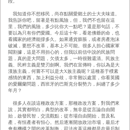
段。
我知道你不想移民，尚存點關愛鄉土的士大夫味道。
我告訴你吧，留著是有點風險，但，我們不也留在這
里，我們的風險，多少比你大一點吧？還是那句話，不
要以為只有你們愛國。今后這十年，看老佛爺的命，也
看國家的經濟能撐多久。如果通貨膨脹，或者房產泡沫
破滅，要想不改革，基本上不可能。很多人担心國家軍
閥割據，這是不用担心的，但我以前信中說的民族問
題，真的是大問題，欠債太多，一時很難還清。民族主
義、民粹主義是雙刃劍啊。我們在宣傳時，你以為是大
漢族主義，何嘗不可以是大X族主義呢？這種基于樸素
感情的東西，加上利益分歧，非常難以處置，你看英國
的愛爾蘭問題，西班牙的巴斯克分裂勢力，糾纏了多少
年月？
很多人在談這種政改方案，那種政改方案，對我們來
說，其實都明白，典型的改革，無非是從言論自由開
始，啟發民智，交流觀點；從市場自由開始，普及私
產，有恒產者有恒心。然后逐漸開放政治市場，最后才
會有機構之間的改革制衡，司法改革這種都是在最后制