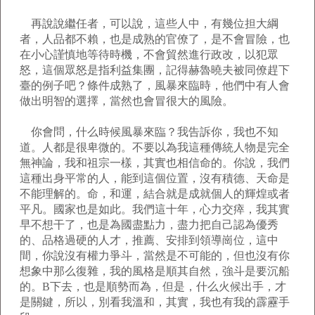
再說說繼任者，可以說，這些人中，有幾位担大綱
者，人品都不賴，也是成熟的官僚了，是不會冒險，也
在小心謹慎地等待時機，不會貿然進行政改，以犯眾
怒，這個眾怒是指利益集團，記得赫魯曉夫被同僚趕下
臺的例子吧？條件成熟了，風暴來臨時，他們中有人會
做出明智的選擇，當然也會冒很大的風險。
你會問，什么時候風暴來臨？我告訴你，我也不知
道。人都是很卑微的。不要以為我這種傳統人物是完全
無神論，我和祖宗一樣，其實也相信命的。你說，我們
這種出身平常的人，能到這個位置，沒有積德、天命是
不能理解的。命，和運，結合就是成就個人的輝煌或者
平凡。國家也是如此。我們這十年，心力交瘁，我其實
早不想干了，也是為國盡點力，盡力把自己認為優秀
的、品格過硬的人才，推薦、安排到領導崗位，這中
間，你說沒有權力爭斗，當然是不可能的，但也沒有你
想象中那么復雜，我的風格是順其自然，強斗是要沉船
的。B下去，也是順勢而為，但是，什么火候出手，才
是關鍵，所以，別看我溫和，其實，我也有我的霹靂手