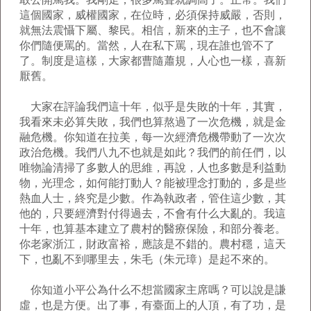
這個國家，威權國家，在位時，必須保持威嚴，否則，
就無法震懾下屬、黎民。相信，新來的主子，也不會讓
你們隨便罵的。當然，人在私下罵，現在誰也管不了
了。制度是這樣，大家都曹隨蕭規，人心也一樣，喜新
厭舊。
大家在評論我們這十年，似乎是失敗的十年，其實，
我看來未必算失敗，我們也算熬過了一次危機，就是金
融危機。你知道在拉美，每一次經濟危機帶動了一次次
政治危機。我們八九不也就是如此？我們的前任們，以
唯物論清掃了多數人的思維，再說，人也多數是利益動
物，光理念，如何能打動人？能被理念打動的，多是些
熱血人士，終究是少數。作為執政者，管住這少數，其
他的，只要經濟對付得過去，不會有什么大亂的。我這
十年，也算基本建立了農村的醫療保險，和部分養老。
你老家浙江，財政富裕，應該是不錯的。農村穩，這天
下，也亂不到哪里去，朱毛（朱元璋）是起不來的。
你知道小平公為什么不想當國家主席嗎？可以說是謙
虛，也是方便。出了事，有臺面上的人頂，有了功，是