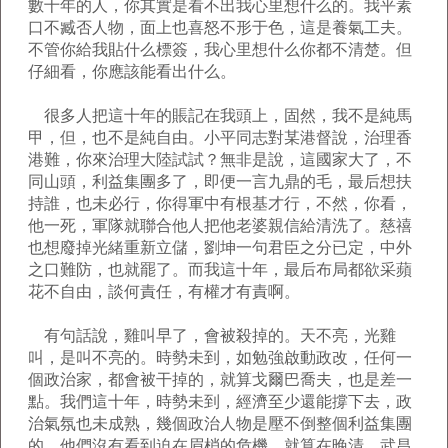
數十年的人，你其實是看不出我心里想什么的。我平素
口不臧否人物，面上也喜怒不形于色，這是養氣工夫。
不管你給我貼什么標簽，我心里想什么你都不清楚。但
仔細看，你應該能看出什么。
很多人把這十年的賬記在我頭上，固然，我不是純馬
甲，但，也不是純自由。小平同志對某港督說，治理香
港難，你來治理大陸試試？無非是說，這國家大了，不
同山頭，利益集團多了，即便一言九鼎的毛，最后想扶
持誰，也未必行，你得軍中有根基才行，不然，你看，
他一死，軍隊就聯合他人把他老婆親信給清洗了。慈禧
也想廢掉光緒重新立儲，劉坤一句君臣之分已定，中外
之口難防，也就罷了。而我這十年，最后布局都欲采蘋
花不自由，談何責任，有權才有責啊。
有句話說，雞叫早了，會被殺掉的。天不亮，光雞
叫，是叫不亮的。時勢未到，如勉強啟動政改，任何一
個政治家，都會被干掉的，就算戈爾巴喬夫，也是差一
點。我們這十年，時勢未到，經濟至少還能撐下去，政
治氣氛也未成熟，幾個政治人物是壓不倒整個利益集團
的，他們沒有看到迫在眉梢的危機，就算在晚清，武昌