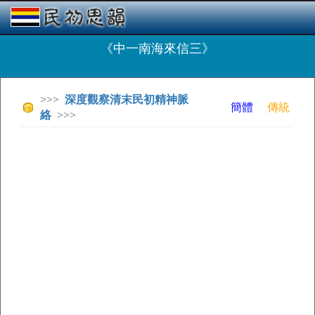
《中一南海來信三》
>>>
深度觀察清末民初精神脈
簡體
傳統
絡
>>>