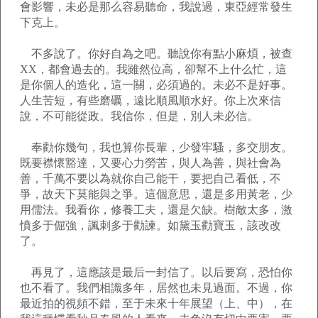
會影響，未必是那么容易聽命，我說過，東亞經常發生
下克上。
不多說了。你好自為之吧。聽說你有點小麻煩，被查
XX，都會過去的。我雖然位高，卻幫不上什么忙，這
是你個人的造化，這一關，必須過的。未必不是好事。
人生苦短，有些磨礪，遠比順風順水好。你上次來信
說，不可能從政。我信你，但是，別人未必信。
奉勸你幾句，我也算你長輩，少發牢騷，多交朋友。
既要襟懷豁達，又要心力勞苦，與人為善，與社會為
善，千萬不要以為就你自己能干，要把自己看低，不
爭，故天下莫能與之爭。這個意思，還是多用黃老，少
用儒法。我看你，修養工夫，還是欠缺。樹敵太多，激
憤多于倔強，諷刺多于勸諫。如黛玉勸寶玉，該改改
了。
再見了，這應該是最后一封信了。以后要寫，恐怕你
也不看了。我們相識多年，居然也未見過面。不過，你
最近拍的視頻不錯，至于未來十年展望（上、中），在