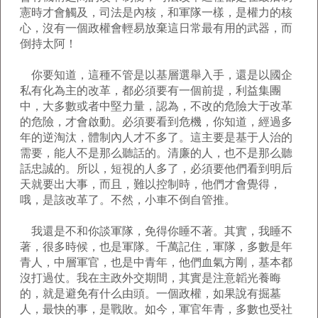
憲時才會觸及，司法是內核，和軍隊一樣，是權力的核
心，沒有一個政權會輕易放棄這日常最有用的武器，而
倒持太阿！
你要知道，這種不管是以基層選舉入手，還是以國企
私有化為主的改革，都必須要有一個前提，利益集團
中，大多數或者中堅力量，認為，不改的危險大于改革
的危險，才會啟動。必須要看到危機，你知道，經過多
年的逆淘汰，體制內人才不多了。這主要是基于人治的
需要，能人不是那么聽話的。清廉的人，也不是那么聽
話忠誠的。所以，短視的人多了，必須要他們看到明后
天就要出大事，而且，難以控制時，他們才會覺得，
哦，是該改革了。不然，小車不倒自管推。
我還是不和你談軍隊，免得你睡不著。其實，我睡不
著，很多時候，也是軍隊。千萬記住，軍隊，多數是年
青人，中層軍官，也是中青年，他們血氣方剛，基本都
沒打過仗。我在主政外交期間，其實是注意韜光養晦
的，就是避免有什么由頭。一個政權，如果說有掘墓
人，最快的事，是戰敗。如今，軍官年青，多數也受社