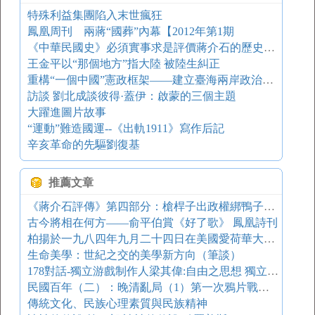
特殊利益集團陷入末世瘋狂
鳳凰周刊 兩蔣“國葬”內幕【2012年第1期
《中華民國史》必須實事求是評價蔣介石的歷史功過
王金平以“那個地方”指大陸 被陸生糾正
重構“一個中國”憲政框架——建立臺海兩岸政治關系新平衡的理論探索（之一）
訪談 劉北成談彼得·蓋伊：啟蒙的三個主題
大躍進圖片故事
“運動”難造國運--《出軌1911》寫作后記
辛亥革命的先驅劉復基
推薦文章
《蔣介石評傳》第四部分：槍桿子出政權綁鴨子上架的北伐
古今將相在何方——俞平伯賞《好了歌》 鳳凰詩刊
柏揚於一九八四年九月二十四日在美國愛荷華大學講辭 丑陋的中國人
生命美學：世紀之交的美學新方向（筆談）
178對話-獨立游戲制作人梁其偉:自由之思想 獨立之靈魂
民國百年（二）：晚清亂局（1）第一次鴉片戰爭（上）
傳統文化、民族心理素質與民族精神