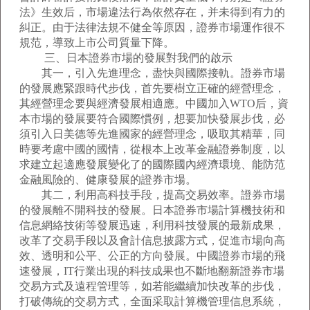
法》生效后，市場違法行為依然存在，并未得到有力的
糾正。由于法律法規不健全等原因，證券市場運作很不
規范，導致上市公司質量下降。
三、日本證券市場的發展對我們的啟示
其一，引入先進理念，盡快與國際接軌。證券市場
的發展應緊跟時代步伐，首先要樹立正確的經營理念，
其經營理念要與經濟發展相適應。中國加入WTO后，資
本市場的發展要符合國際慣例，想要加快發展步伐，必
須引入日美德等先進國家的經營理念，吸取其精華，同
時要考慮中國的國情，從根本上改革金融證券制度，以
求建立起適應發展變化了的國際國內經濟環境、能防范
金融風險的、健康發展的證券市場。
其二，利用高科技手段，提高交易效率。證券市場
的發展離不開科技的發展。日本證券市場計算機技術和
信息網絡技術等發展迅速，利用科技發展的最新成果，
改革了交易手段以及會計信息披露方式，促進市場向高
效、透明和公平、公正的方向發展。中國證券市場的飛
速發展，IT行業出現的科技成果也不斷地翻新證券市場
交易方式及遠程管理等，如若能繼續加快改革的步伐，
打破傳統的交易方式，全面采取計算機管理信息系統，