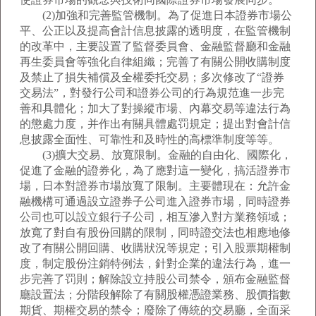
(2)加強和完善監管機制。為了促進日本證券市場公
平、公正以及提高會計信息披露的透明度，在監管機制
的改革中，主要設置了監督委員會、金融監督廳和金融
再生委員會等強化自律組織；完善了有關公開收購制度
及禁止了損失補償及全權委托交易；多次修改了“證券
交易法”，對發行公司和證券公司的行為規范進一步完
善和具體化；加大了對操縱市場、內幕交易等違法行為
的懲處力度，并作出有關具體處罚規定；提出對會計信
息披露全面性、可靠性和及時性的高標準制度等等。
(3)擴大交易、放寬限制。金融的自由化、國際化，
促進了金融的證券化，為了應對這一變化，搞活證券市
場，日本對證券市場放寬了限制。主要體現在：允許金
融機構可通過設立證券子公司進入證券市場，同時證券
公司也可以設立銀行子公司，相互滲入對方業務領域；
放寬了對自有股份回購的限制，同時證交法也相應地修
改了有關公開回購、收購狀況等規定；引入股票期權制
度，制定股份注銷特例法，針對企業的違法行為，進一
步完善了罚則；解除設立持股公司禁令，頒布金融監督
廳設置法；分階段解除了有關股權憑證業務、股價指數
期貨、期權交易的禁令；廢除了傳統的交易廳，全面采