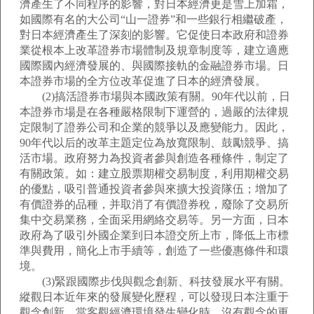
濟產生了不同程序的影響，對日本經濟更是雪上加霜，
如國際有名的大公司“山一證券”和一些銀行相繼破產，
對日本經濟產生了深刻的影響。它促使日本政府和證券
業從根本上改革證券市場體制及規章制度等，建立適應
國際國內經濟發展的、與國際接軌的金融證券市場。日
本證券市場的全方位改革促進了日本的經濟發展。
(2)搞活證券市場與本國政策有關。90年代以前，日
本證券市場是在各種嚴格限制下運營的，過嚴的法律規
定限制了證券公司和企業的競爭以及應變能力。因此，
90年代以后的改革主題定位為放寬限制、鼓勵競爭、搞
活市場。政府努力為投資者參與創造各種條件，制定了
有關政策。如：建立股票期權交易制度，利用期權交易
的優點，吸引普通投資者參與來擴大投資隊伍；增加了
有價證券的品種，并取消了有價證券稅，廢除了交易所
集中交易業務，全面采用網絡交易等。另一方面，日本
政府為了吸引外國企業到日本證交所上市，降低上市標
準與費用，簡化上市手續等，創造了一些優惠條件和環
境。
(3)緊跟國際步伐與觀念創新、科技發展水平有關。
縱觀日本近年來的發展變化歷程，可以發現日本注重于
觀念創新。當客觀經濟環境發生變化時，沒有觀念的更