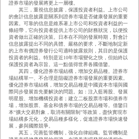
證券市場的發展將更上一層樓。
其三，重視信息披露，保護投資者利益。上市公司
的會計信息披露是關系到證券市場是否健康發展的重要
因素。可靠的信息是維系著上市公司和投資者利益的一
條紐帶，它向投資者提供上市公司的財務狀況，以便投
資者做出正確的決策。日本在不同的發展時期，對會計
信息披露提出不同的具體、嚴格的要求，不斷地制定新
的上市有價證券發行公司適時披露規則，其目的是保護
投資者的利益。特別是近10年市場變化之快，但始終以
保護投資者為宗旨。這一點值得世界各國借鑒。
其四，優化證券市場結構，增加交易品種。證券市
場結構單一、不合理是阻礙證券市場發展的重要因素。
優化證券市場結構，增加交易品種是中國資本市場與國
際同步發展首先要解決的問題。如：注入藍籌股、發展
明星股、增加機構投資者；建立二板股票市場和債券市
場，增加股票、基金和債券市場的交易品種等。借鑒日
本“擴大交易對象，取消有關限制”等政策，盡快實現市
場結構多元化，交易品種多樣化，促進證券市場快速發
展，參與國際競爭。
其五，完善監管機制，強化自律組織。監管機制是