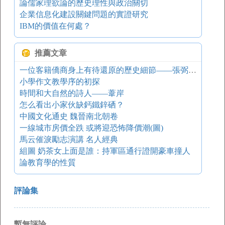
論儒家理欲論的歷史理性與政治關切
企業信息化建設關鍵問題的實證研究
IBM的價值在何處？
推薦文章
一位客籍僑商身上有待還原的歷史細節——張弼士：成敗得失海國夢
小學作文教學序的初探
時間和大自然的詩人——葦岸
怎么看出小家伙缺鈣鐵鋅硒？
中國文化通史 魏晉南北朝卷
一線城市房價全跌 或將迎恐怖降價潮(圖)
馬云催淚勵志演講 名人經典
組圖 奶茶女上面是誰：持軍區通行證開豪車撞人
論教育學的性質
評論集
暫無評論。