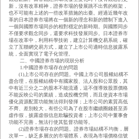
新，沒有改革精神，證券市場的發展跳不出舊的框架，
也不可能有上述的一些改革措施的出臺。經過近幾年改
革的日本證券市場將在一個新的理念和新的體制下進入
一個與國際市場同步的相對穩定的新時期。與國際同步
不僅要求觀念同步，還要求科技發展同步。日本證券市
場在改革中，利用科學技術，建立計算機交易系統，確
立了互聯網交易方式，建立了上市公司適時信息披露系
統，全面實現了電子化管理。
二、中國證券市場的現狀分析
1.中國證券市場存在的問題
(1)上市公司存在的問題。中國上市公司股權結構不
盡合理，在股權結構中有國家股、法人股和公眾股，其
中有近三分之二的股本不能流通，這不僅導致股票價格
不能反映公司的業績，造成投機空間，而且使資本市場
優化資源配置功能無法得到發揮；上市公司的素質高低
不齊、差別較大，有些公司為了在股市繼續圈錢甚至弄
虛作假，披露虛假信息欺騙投資者；上市公司中董事會
功能不完善，無法行使其監督功能等。
(2)證券市場存在的問題。證券市場結構不均衡，層
次單一，缺乏多層次的市場體系，表現為市場價格信號