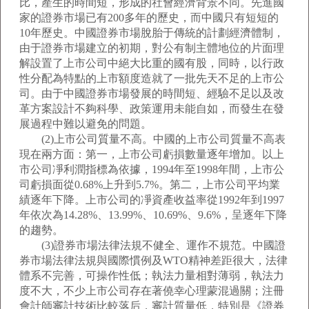
比，產生的時間短，形成的社會經濟背景不同。先進國
家的證券市場已有200多年的歷史，而中國只有短短的
10年歷史。中國證券市場脫胎于傳統的計劃經濟體制，
由于證券市場建立的初期，對公有制主體地位的片面理
解設置了上市公司中絕大比重的國有股，同時，以行政
性分配為特點的上市額度造就了一批先天不足的上市公
司。由于中國證券市場發展的時間短、經驗不足以及改
革方案設計不夠科學、政策運用未能自如，而發生在發
展過程中難以避免的問題。
(2)上市公司質量不高。中國的上市公司質量不高表
現在兩方面：第一，上市公司虧損數量逐年增加。以上
市公司凈利潤指標為依據，1994年至1998年間，上市公
司虧損面從0.68%上升到5.7%。第二，上市公司平均業
績逐年下降。上市公司的凈資產收益率從1992年到1997
年依次為14.28%、13.99%、10.69%、9.6%，呈逐年下降
的趨勢。
(3)證券市場法律法規不健全、運作不規范。中國證
券市場法律法規與國際慣例及WTO精神差距很大，法律
體系不完善，可操作性低；執法力量相對薄弱，執法力
度不大，不少上市公司存在著僥幸心理蒙混過關；注冊
會計師審計技術比較落后，審計質量低，特別是《證券