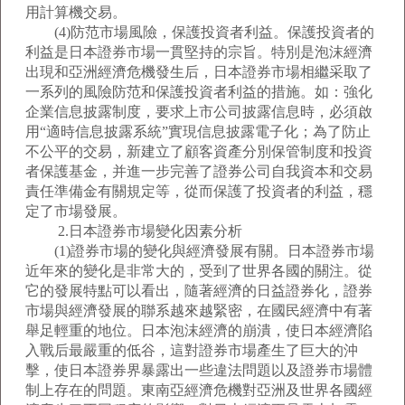
用計算機交易。
(4)防范市場風險，保護投資者利益。保護投資者的
利益是日本證券市場一貫堅持的宗旨。特別是泡沫經濟
出現和亞洲經濟危機發生后，日本證券市場相繼采取了
一系列的風險防范和保護投資者利益的措施。如：強化
企業信息披露制度，要求上市公司披露信息時，必須啟
用“適時信息披露系統”實現信息披露電子化；為了防止
不公平的交易，新建立了顧客資產分別保管制度和投資
者保護基金，并進一步完善了證券公司自我資本和交易
責任準備金有關規定等，從而保護了投資者的利益，穩
定了市場發展。
2.日本證券市場變化因素分析
(1)證券市場的變化與經濟發展有關。日本證券市場
近年來的變化是非常大的，受到了世界各國的關注。從
它的發展特點可以看出，隨著經濟的日益證券化，證券
市場與經濟發展的聯系越來越緊密，在國民經濟中有著
舉足輕重的地位。日本泡沫經濟的崩潰，使日本經濟陷
入戰后最嚴重的低谷，這對證券市場產生了巨大的沖
擊，使日本證券界暴露出一些違法問題以及證券市場體
制上存在的問題。東南亞經濟危機對亞洲及世界各國經