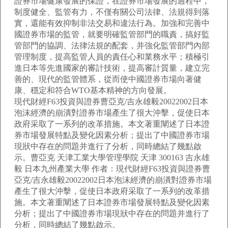
證券市場健康發展的保證，在證券市場發展的過程中，
制度健全、監管有力，不僅有關公司法律、法規得到落
實，還能有效抑制非法交易和違法行為。加強和完善中
國證券市場的監管，就要明確監管部門的職責，搞好監
管部門的協調、法律法規的配套，并強化監管部門內部
管理制度，提高監管人員的責任心和業務水平；積極引
進日本等先進國家的審計技術，提高審計質量，建立完
善的、現代的監管體系，從而使中國證券市場向著健
康、穩定和符合WTO基本精神的方向發展。
現代財經F63投資與證券曹亞克/吉永雄毅20022002日本
泡沫經濟的崩潰對證券市場產生了很大沖擊，促使日本
政府采取了一系列的改革措施。本文著重闡述了日本證
券市場發展特點及變化因素分析；提出了中國證券市場
現狀中存在的問題并進行了分析，同時總結了幾點啟
示。曹亞克 天津工業大學管理學院 天津 300163 吉永雄
毅 日本九州產業大學 作者：現代財經F63投資與證券曹
亞克/吉永雄毅20022002日本泡沫經濟的崩潰對證券市場
產生了很大沖擊，促使日本政府采取了一系列的改革措
施。本文著重闡述了日本證券市場發展特點及變化因素
分析；提出了中國證券市場現狀中存在的問題并進行了
分析，同時總結了幾點啟示。