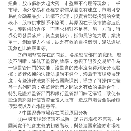
扭曲，股市價格大起大落，市盈率不合理等現象；二板
市場、場外交易和產權交易體系還沒有建立，市場可交
易的金融產品少，結構不合理，投資者選擇投資的空間
狹小；股市供求關系不協調，其原因在于股市擴容速度
快，導致供給過多，而需求相對不足等。另一方面，證
券公司發展落后，資產規模小，抵御風險能力弱；業務
單一、創新能力不強，缺乏有效的自律機制，違法違紀
現象也比較嚴重等。
(3)市場監管存在的問題。各級監管部門的職能、層
次不明晰，降低了監管的效率，忽視了證券交易所作為
一線監管部門的功能，證監會的效率沒有得到充分地發
揮；監管依據的法律法規尚不健全，滯后于市場發展速
度，有些法律法規不符合國際慣例，導致了可操作性差
等一系列問題；各監管部門之間缺乏有效的協調合作，
特別是證券監管部門和銀行監管部門缺乏溝通，致使有
些企業將銀行信貸資金投入股市，造成市場資金供給虛
假繁榮以及市場隱患等。
2.中國證券市場存在問題原因分析
(1)中國市場經濟還不成熟，證券市場很不完善。中
國尚處于社會主義的初級階段，與發達國家證券市場相