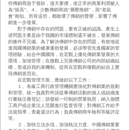
些傳銷商急于發財，漫天要價，使正常的商業利潤被人
為“拔高”。４、少數傳銷商搞“層壓推銷”，與“老鼠
會”相似。所有這些，都敗壞了傳銷的聲譽，影響了傳
銷進一步發展。
對于傳銷中存在的問題，要有正確的認識。產生上
述問題主要是由于我國的市場體制還不健全，發展傳銷
的條件不完備。為了解決傳銷中存在的問題，有效地促
進我國傳銷業的健康蓬勃發展，必須學習先進國家的管
理經驗，結合中國國情，在宏觀上優化傳銷業發展的大
環境，加強管理；在微觀上完善傳銷公司的內部組織結
構，形成自我約束機制。從而在宏觀和微觀的結合上實
現傳銷規范化。
在宏觀管理方面，應做好以下工作：
１、各級工商行政管理機關應強化對傳銷業的規劃
和管理。統一負責對申請從事傳銷活動的個人或組織進
行審核注冊登記；頒發統一印制的營業執照，納入個體
工商戶或企業法人范圍進行監督管理；對傳銷工作給予
法規指導，查處違法行為；負責傳銷商年檢和等級評定
等。
２．加快立法步伐，加強執法力度。中國傳銷業要