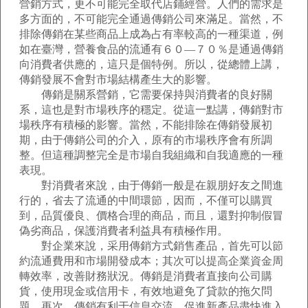
營銷方式，更不可能完全取代店鋪經營。人們的需求是
多方面的，不可能完全通過傳銷公司來滿足。當然，不
排除傳銷在某些商品上成為占有率較高的一種渠道，例
如在臺灣，營養食品的流通有６０—７０％是通過傳銷
向消費者供應的，這只是個特例。所以，從總體上講，
傳銷發展不會對市場結構產生大的影響。
傳銷是關系營銷，它需要保持與消費者的良好關
系，這也是對市場秩序的穩定。從這一點講，傳銷對市
場秩序有積極的影響。當然，不能排除在傳銷發展初
期，由于傳銷公司的介入，原有的市場秩序會有所調
整。但這種調整完全是市場自我組織和自我適應的一種
表現。
對消費者來說，由于傳銷一般是在親朋好友之間進
行的，省去了流通的中間環節，因而，不僅可以購買
到，品質優良、價格合理的商品，而且，還對抑制假冒
偽劣商品，保護消費者利益具有積極作用。
對企業來說，采用傳銷方式銷售產品，首先可以節
約流通費用和市場開發成本；其次可以提高企業資金周
轉效率，改善財務狀況。傳銷是消費者直接向公司購
貨，使用現金或信用卡，有效地避免了貸款的拖欠問
題。再次，傳銷有利于信息交流，促進新產品盡快進入