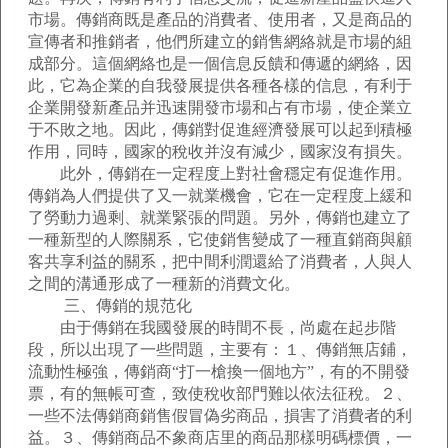
市場。傳銷商既是產品的消費者、使用者，又是商品的
宣傳者和推銷者，他們所建立的銷售網絡就是市場的組
成部分。這個網絡也是一個信息反饋和傳遞的網絡，因
此，它為企業的自我發展提供各種各樣的信息，有利于
企業開發新產品并迅速開發市場和占有市場，使企業立
于不敗之地。因此，傳銷對促進經濟發展可以起到積極
作用，同時，國家的稅收并沒有減少，國家沒有損失。
此外，傳銷在一定程度上對社會穩定有促進作用。
傳銷為人們提供了又一就業機會，它在一定程度上緩和
了勞動力過剩、就業緊張的問題。另外，傳銷也建立了
一種新型的人際關系，它使銷售變成了一種直銷商與顧
客共享利益的關系，把中間利潤還給了消費者，人與人
之間的溝通形成了一種新的消費文化。
三、傳銷的規范化
由于傳銷在我國發展的時間不長，尚處在起步階
段，所以出現了一些問題，主要有：１、傳銷無店鋪，
流動性極強，傳銷商“打一槍換一個地方”，有的不開發
票，有的無帳可查，致使稅收部門難以依法征稅。２、
一些不法傳銷商銷售假冒偽劣商品，損害了消費者的利
益。３、傳銷商品不象商店里的商品那樣明碼標價，一