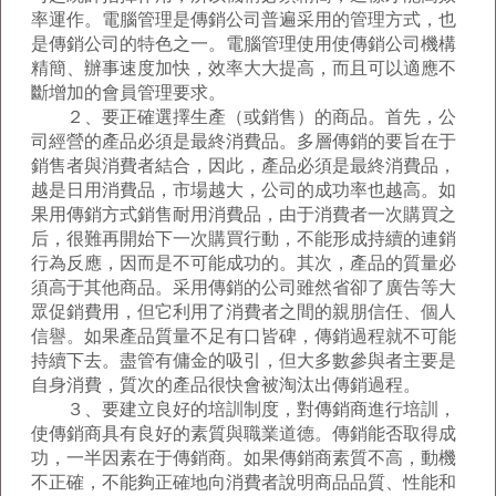
率運作。電腦管理是傳銷公司普遍采用的管理方式，也
是傳銷公司的特色之一。電腦管理使用使傳銷公司機構
精簡、辦事速度加快，效率大大提高，而且可以適應不
斷增加的會員管理要求。
２、要正確選擇生產（或銷售）的商品。首先，公
司經營的產品必須是最終消費品。多層傳銷的要旨在于
銷售者與消費者結合，因此，產品必須是最終消費品，
越是日用消費品，市場越大，公司的成功率也越高。如
果用傳銷方式銷售耐用消費品，由于消費者一次購買之
后，很難再開始下一次購買行動，不能形成持續的連銷
行為反應，因而是不可能成功的。其次，產品的質量必
須高于其他商品。采用傳銷的公司雖然省卻了廣告等大
眾促銷費用，但它利用了消費者之間的親朋信任、個人
信譽。如果產品質量不足有口皆碑，傳銷過程就不可能
持續下去。盡管有傭金的吸引，但大多數參與者主要是
自身消費，質次的產品很快會被淘汰出傳銷過程。
３、要建立良好的培訓制度，對傳銷商進行培訓，
使傳銷商具有良好的素質與職業道德。傳銷能否取得成
功，一半因素在于傳銷商。如果傳銷商素質不高，動機
不正確，不能夠正確地向消費者說明商品品質、性能和