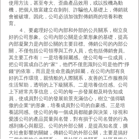
使用方法，甚至夸大、歪曲產品效用，或以投機為動
機，把個人致富建立在剝削、詐騙他人基礎上，傳銷就
會被破壞。因此，公司必須加強對傳銷商的培養和教
育。
４、要處理好公司內部和外部的公共關系，樹立良
好的公司形象。公司內部公關是企業形象的基礎，提高
內部凝聚力是內部公關的主要目標。傳銷公司的內部公
關，不僅包括公司領導與工作人員，也包括傳銷會員。
其主要工作有：一是培養歸屬感。使公司每一位成員，
把公司當成自己的“家”，他們不僅意識到公司是他們“掙
錢”的依靠，而且是生命意義的歸屬，在公司內部有良
好的工作環境，親情般的人際關系，友善的工作服務與
生活幫助，透明的上下級關系。二是培養信任感。公司
上下經常共享信息，公司的每一步發展都及時告知成
員，使成員對公司的發展前景充滿信心，樹立“值得驕
傲的企業”的形象，培養成員對公司的自豪感。三是培
養認同感。使公司的每一個成員都能參與決策，珍視和
愛護公司的產品質量與名聲，對有損于公司名聲的行為
感到痛心與厭惡。公司的外部公關，是提高知名度，擴
大社會影響的關鍵，傳銷公司的外部公關，主要是搞好