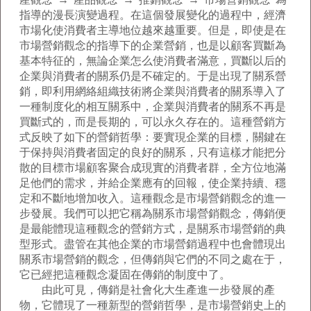
指導的漫長演變過程。在這個發展變化的過程中，經濟
市場化使消費者主導地位越來越重要。但是，即使是在
市場營銷觀念的指導下的企業營銷，也是以顧客買斷為
基本特征的，無論企業怎么使消費者滿意，買斷以后的
企業與消費者的關系仍是不確定的。于是出現了關系營
銷，即利用網絡組織技術將企業與消費者的關系導入了
一種制度化的相互關系中，企業與消費者的關系不再是
買斷式的，而是長期的，可以永久存在的。這種營銷方
式反映了如下的營銷哲學：要實現企業的目標，關鍵在
于保持與消費者固定的良好的關系，只有這樣才能把分
散的目標市場顧客聚合成現實的消費者群，全方位地滿
足他們的需求，并給企業應有的回報，使企業持續、穩
定和不斷地增加收入。這種觀念是市場營銷觀念的進一
步發展。我們可以把它稱為關系市場營銷觀念，傳銷便
是最能體現這種觀念的營銷方式，是關系市場營銷的典
型形式。盡管在其他企業的市場營銷過程中也會體現出
關系市場營銷的觀念，但傳銷與它們的不同之處在于，
它已經把這種觀念凝固在傳銷的制度中了。
由此可見，傳銷是社會化大生產進一步發展的產
物，它體現了一種新型的營銷哲學，是市場營銷史上的