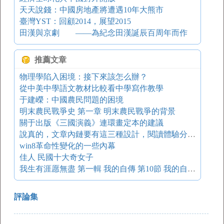
天天說錢：中國房地產將遭遇10年大熊市
臺灣YST：回顧2014，展望2015
田漢與京劇 ——為紀念田漢誕辰百周年而作
推薦文章
物理學陷入困境：接下來該怎么辦？
從中美中學語文教材比較看中學寫作教學
于建嶸：中國農民問題的困境
明末農民戰爭史 第一章 明末農民戰爭的背景
關于出版《三國演義》連環畫定本的建議
說真的，文章內鏈要有這三種設計，閱讀體驗分分鐘提升
win8革命性變化的一些內幕
佳人 民國十大奇女子
我生有涯愿無盡 第一輯 我的自傳 第10節 我的自學小史：中學時期自學
評論集