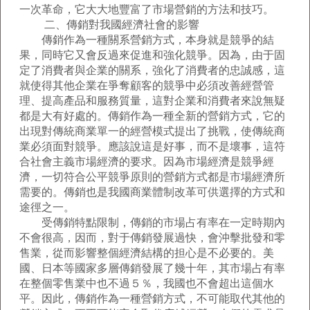
一次革命，它大大地豐富了市場營銷的方法和技巧。
二、傳銷對我國經濟社會的影響
傳銷作為一種關系營銷方式，本身就是競爭的結
果，同時它又會反過來促進和強化競爭。因為，由于固
定了消費者與企業的關系，強化了消費者的忠誠感，這
就使得其他企業在爭奪顧客的競爭中必須改善經營管
理、提高產品和服務質量，這對企業和消費者來說無疑
都是大有好處的。傳銷作為一種全新的營銷方式，它的
出現對傳統商業單一的經營模式提出了挑戰，使傳統商
業必須面對競爭。應該說這是好事，而不是壞事，這符
合社會主義市場經濟的要求。因為市場經濟是競爭經
濟，一切符合公平競爭原則的營銷方式都是市場經濟所
需要的。傳銷也是我國商業體制改革可供選擇的方式和
途徑之一。
受傳銷特點限制，傳銷的市場占有率在一定時期內
不會很高，因而，對于傳銷發展過快，會沖擊批發和零
售業，從而影響整個經濟結構的担心是不必要的。美
國、日本等國家多層傳銷發展了幾十年，其市場占有率
在整個零售業中也不過５％，我國也不會超出這個水
平。因此，傳銷作為一種營銷方式，不可能取代其他的