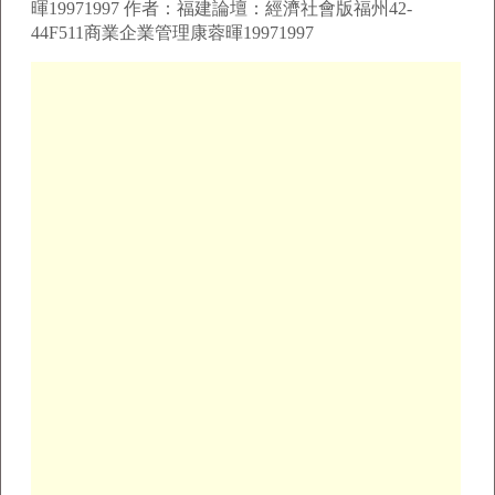
暉19971997 作者：福建論壇：經濟社會版福州42-
44F511商業企業管理康蓉暉19971997