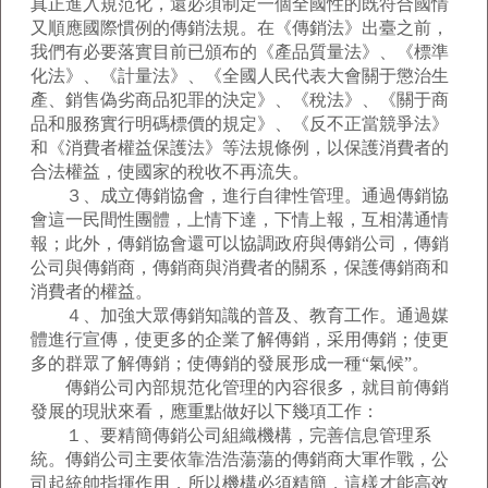
真正進入規范化，還必須制定一個全國性的既符合國情
又順應國際慣例的傳銷法規。在《傳銷法》出臺之前，
我們有必要落實目前已頒布的《產品質量法》、《標準
化法》、《計量法》、《全國人民代表大會關于懲治生
產、銷售偽劣商品犯罪的決定》、《稅法》、《關于商
品和服務實行明碼標價的規定》、《反不正當競爭法》
和《消費者權益保護法》等法規條例，以保護消費者的
合法權益，使國家的稅收不再流失。
３、成立傳銷協會，進行自律性管理。通過傳銷協
會這一民間性團體，上情下達，下情上報，互相溝通情
報；此外，傳銷協會還可以協調政府與傳銷公司，傳銷
公司與傳銷商，傳銷商與消費者的關系，保護傳銷商和
消費者的權益。
４、加強大眾傳銷知識的普及、教育工作。通過媒
體進行宣傳，使更多的企業了解傳銷，采用傳銷；使更
多的群眾了解傳銷；使傳銷的發展形成一種“氣候”。
傳銷公司內部規范化管理的內容很多，就目前傳銷
發展的現狀來看，應重點做好以下幾項工作：
１、要精簡傳銷公司組織機構，完善信息管理系
統。傳銷公司主要依靠浩浩蕩蕩的傳銷商大軍作戰，公
司起統帥指揮作用，所以機構必須精簡，這樣才能高效