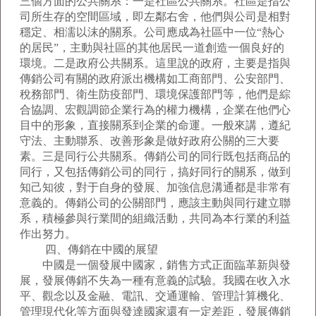
三個方面的公共關系：一是社區公共關系。社區是指公
司所生存的空間區域，即左鄰右舍，他們與公司是相對
穩定、相濡以沫的關系。公司應成為社區中一位“熱心
的居民”，主動與社區的其他居民一道創造一個良好的
環境。二是政府公共關系。這里說的政府，主要是指與
傳銷公司有關的政府派出機構如工商部門、公安部門、
稅務部門、衛生防疫部門、環境保護部門等，他們是綜
合協調、宏觀調節企業行為的權力機構，企業在他們心
目中的形象，直接關系到企業的命運。一般來講，遵紀
守法、主動聯系、改善形象是做好政府公關的三大要
素。三是同行公共關系。傳銷公司的同行既包括商品的
同行，又包括傳銷公司的同行，搞好同行的關系，做到
知己知彼，對于自身的發展、加強信息溝通都是非常有
意義的。傳銷公司的公關部門，應該主動與同行建立聯
系，積極參與行業間的組織活動，共同為本行業的利益
作出努力。
四、傳銷在中國的展望
中國是一個發展中國家，銷售方式正面臨革新與發
展，發展傳銷不失為一種有意義的試驗。我國在收入水
平、觀念以及金融、電訊、交通運輸、管理計算機化、
管理現代化等方面與發達國家還有一定差距，發展傳銷