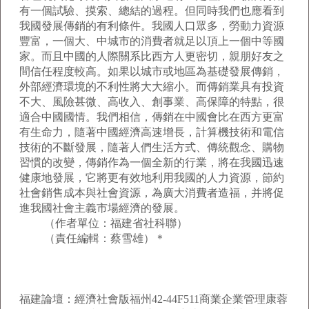
有一個試驗、摸索、總結的過程。但同時我們也應看到
我國發展傳銷的有利條件。我國人口眾多，勞動力資源
豐富，一個大、中城市的消費者就足以頂上一個中等國
家。而且中國的人際關系比西方人更密切，親朋好友之
間信任程度較高。如果以城市或地區為基礎發展傳銷，
外部經濟環境的不利性將大大縮小。而傳銷業具有投資
不大、風險甚微、高收入、創事業、高保障的特點，很
適合中國國情。我們相信，傳銷在中國會比在西方更富
有生命力，隨著中國經濟高速增長，計算機技術和電信
技術的不斷發展，隨著人們生活方式、傳統觀念、購物
習慣的改變，傳銷作為一個全新的行業，將在我國迅速
健康地發展，它將更有效地利用我國的人力資源，節約
社會銷售成本與社會資源，為廣大消費者造福，并將促
進我國社會主義市場經濟的發展。
（作者單位：福建省社科聯）
（責任編輯：蔡雪雄）＊
福建論壇：經濟社會版福州42-44F511商業企業管理康蓉