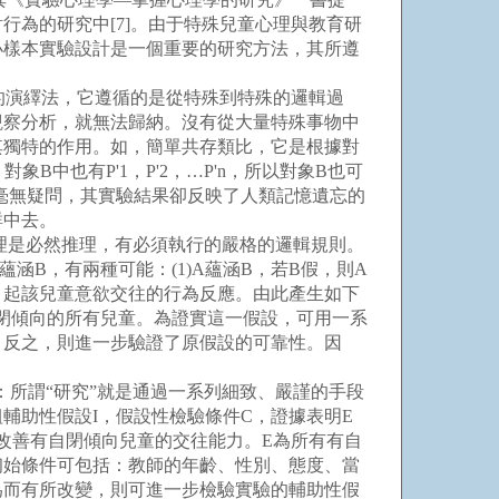
為的研究中[7]。由于特殊兒童心理與教育研
小樣本實驗設計是一個重要的研究方法，其所遵
的演繹法，它遵循的是從特殊到特殊的邏輯過
觀察分析，就無法歸納。沒有從大量特殊事物中
其獨特的作用。如，簡單共存類比，它是根據對
B中也有P'1，P'2，…P'n，所以對象B也可
但毫無疑問，其實驗結果卻反映了人類記憶遺忘的
群中去。
理是必然推理，有必須執行的嚴格的邏輯規則。
B，有兩種可能：(1)A蘊涵B，若B假，則A
為引起該兒童意欲交往的行為反應。由此產生如下
閉傾向的所有兒童。為證實這一假設，可用一系
。反之，則進一步驗證了原假設的可靠性。因
：所謂“研究”就是通過一系列細致、嚴謹的手段
輔助性假設I，假設性檢驗條件C，證據表明E
改善有自閉傾向兒童的交往能力。E為所有有自
初始條件可包括：教師的年齡、性別、態度、當
為而有所改變，則可進一步檢驗實驗的輔助性假