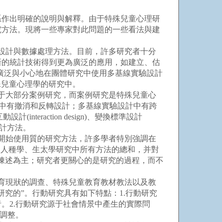
作出明確的說明與解釋。由于特殊兒童心理研
究方法。現將一些專家對此問題的一些看法與建
設計與數據處理方法。目前，許多研究者十分
新的統計技術得到更為廣泛的應用，如建立、估
應廣泛與小心地在團體研究中使用多基線實驗設計
殊兒童心理學的研究中。
于大部分案例研究，而案例研究是特殊兒童心
式中有撤消和反轉設計；多基線實驗設計中有跨
(interaction design)、變換標準設計
推斷統計方法。
開始使用質的研究方法，許多學者特別強調在
人類學、人種學、生太學研究中所有方法的總和，并對
陳述為主；研究者更關心的是研究的過程，而不
育現狀的調查、特殊兒童教育教材教法以及教
究的”。行動研究具有如下特點：1.行動研究
。2.行動研究源于社會情景中產生的實際問
行調整。