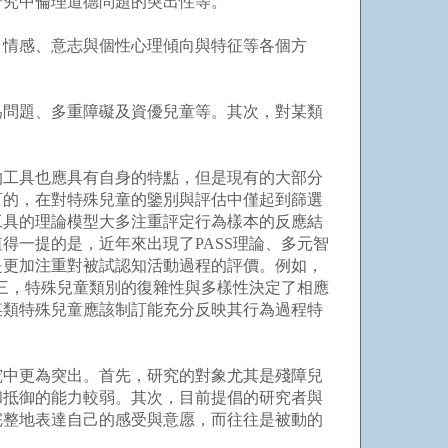
研究中倫理道德問題的突出性等。
情感、意志與個性心理傾向與特征等各個方
問題、多重障礙及資優兒童等。其次，對某類
工具也應具有自身的特點，但是現有的大部分
訂的，在對特殊兒童的鑒別與評估中僅起到篩選
工具的理論模型大多注重評定行為樣本的反應結
得一提的是，近年來出現了PASS理論、多元智
是更加注重對被試認知活動過程的評價。例如，
第三，特殊兒童類別的復雜性與多樣性決定了相應
某類特殊兒童應該制訂能充分反映其行為過程特
。
中更為突出。首先，研究的對象尤其是殘障兒
和抵御的能力較弱。其次，目前提倡的研究者與
完整地表達自己的感受與意愿，而往往是被動的