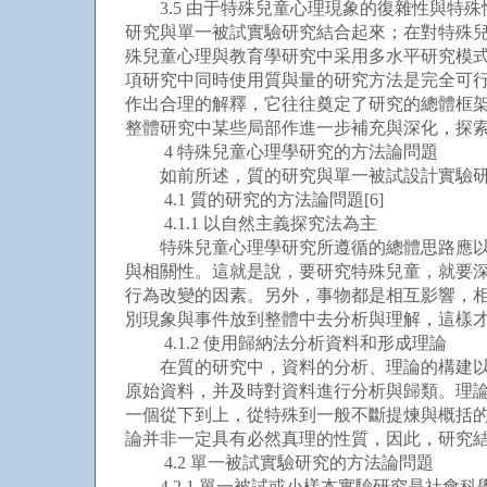
3.5 由于特殊兒童心理現象的復雜性與特
研究與單一被試實驗研究結合起來；在對特殊兒童
殊兒童心理與教育學研究中采用多水平研究模
項研究中同時使用質與量的研究方法是完全可
作出合理的解釋，它往往奠定了研究的總體框
整體研究中某些局部作進一步補充與深化，探
4 特殊兒童心理學研究的方法論問題
如前所述，質的研究與單一被試設計實驗研究
4.1 質的研究的方法論問題[6]
4.1.1 以自然主義探究法為主
特殊兒童心理學研究所遵循的總體思路應以自
與相關性。這就是說，要研究特殊兒童，就要
行為改變的因素。另外，事物都是相互影響，
別現象與事件放到整體中去分析與理解，這樣
4.1.2 使用歸納法分析資料和形成理論
在質的研究中，資料的分析、理論的構建以及
原始資料，并及時對資料進行分析與歸類。理論
一個從下到上，從特殊到一般不斷提煉與概括
論并非一定具有必然真理的性質，因此，研究
4.2 單一被試實驗研究的方法論問題
4.2.1 單一被試或小樣本實驗研究是社會