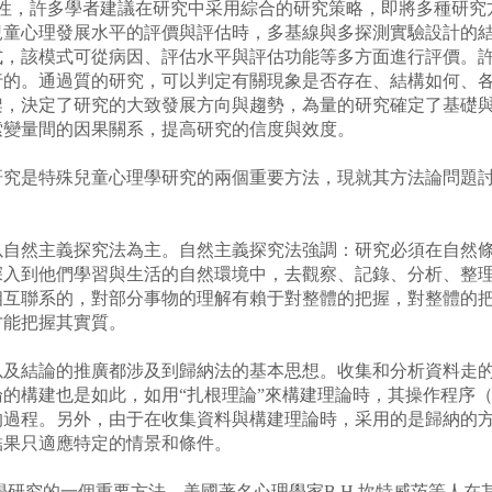
殊性，許多學者建議在研究中采用綜合的研究策略，即將多種研究
心理發展水平的評價與評估時，多基線與多探測實驗設計的結合是一
式，該模式可從病因、評估水平與評估功能等多方面進行評價。
行的。通過質的研究，可以判定有關現象是否存在、結構如何、
架，決定了研究的大致發展方向與趨勢，為量的研究確定了基礎
索變量間的因果關系，提高研究的信度與效度。
是特殊兒童心理學研究的兩個重要方法，現就其方法論問題
然主義探究法為主。自然主義探究法強調：研究必須在自然條
深入到他們學習與生活的自然環境中，去觀察、記錄、分析、整
相互聯系的，對部分事物的理解有賴于對整體的把握，對整體的
才能把握其實質。
結論的推廣都涉及到歸納法的基本思想。收集和分析資料走的
的構建也是如此，如用“扎根理論”來構建理論時，其操作程序
的過程。另外，由于在收集資料與構建理論時，采用的是歸納的
結果只適應特定的情景和條件。
科學研究的一個重要方法，美國著名心理學家B.H.坎特威茨等人