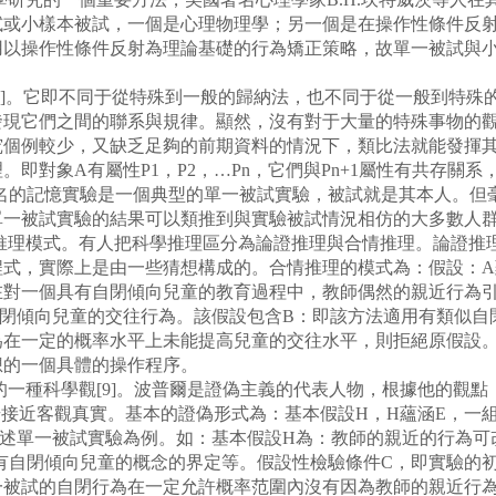
或小樣本被試，一個是心理物理學；另一個是在操作性條件反射行
用以操作性條件反射為理論基礎的行為矯正策略，故單一被試與
]。它即不同于從特殊到一般的歸納法，也不同于從一般到特殊
發現它們之間的聯系與規律。顯然，沒有對于大量的特殊事物的
究個例較少，又缺乏足夠的前期資料的情況下，類比法就能發揮
象A有屬性P1，P2，…Pn，它們與Pn+1屬性有共存關系，對象
斯著名的記憶實驗是一個典型的單一被試實驗，被試就是其本人。
單一被試實驗的結果可以類推到與實驗被試情況相仿的大多數人
本推理模式。有人把科學推理區分為論證推理與合情推理。論證推
式，實際上是由一些猜想構成的。合情推理的模式為：假設：A蘊涵
如，在對一個具有自閉傾向兒童的教育過程中，教師偶然的親近行
自閉傾向兒童的交往行為。該假設包含B：即該方法適用有類似自
為在一定的概率水平上未能提高兒童的交往水平，則拒絕原假設
想的一個具體的操作程序。
的一種科學觀[9]。波普爾是證偽主義的代表人物，根據他的觀點
步接近客觀真實。基本的證偽形式為：基本假設H，H蘊涵E，一組
上述單一被試實驗為例。如：基本假設H為：教師的親近的行為可
有自閉傾向兒童的概念的界定等。假設性檢驗條件C，即實驗的
一被試的自閉行為在一定允許概率范圍內沒有因為教師的親近行