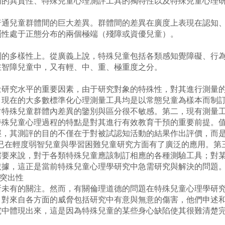
內的異質性、特殊兒童心理測評工具的獨特性以及特殊兒童心理
兒童群體間的巨大差異。群體間的差異在廣度上表現在認知、
屬性處于正態分布的兩個極端（殘障或資優兒童）。
多樣性上。從廣義上說，特殊兒童包括各類感知覺障礙、行為
在智障兒童中，又有輕、中、重、極重度之分。
究水平的重要因素，由于研究對象的特殊性，對其進行測量的
，現在的大多數標準化心理測量工具均是以常態兒童為樣本而制
對特殊兒童群體內差異的鑒別與區分很不敏感。第二，現有測量
殊兒童心理過程的特點是對其進行有效教育干預的重要前提。值
徑，其測評的目的不僅在于對被試認知活動的結果作出評價，而
具已在輕度弱智兒童與學習困難兒童研究方面有了廣泛的應用。
需要來說，對于各類特殊兒童應該制訂相應的各種測驗工具；對
依據，這正是當前特殊兒童心理學研究中急需研究與解決的問題
突出性
有的關注。然而，有關倫理道德的問題在特殊兒童心理學研究
，對來自各方面的威脅包括研究中有意與無意的傷害，他們申述
究中體現出來，這是因為特殊兒童的某些身心缺陷使其很難清楚