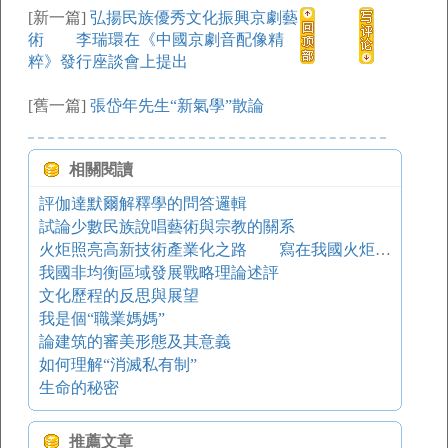
[新一篇]
弘揚民族優秀文化振興京劇藝
術 李瑞環在《中國京劇音配像精
粹》發行座談會上提出
[舊一篇]
張岱年先生“新氣學”散論
相關閱讀
評伽達默爾解釋學的問答邏輯
試論少數民族說唱藝術與宗教的關系
火炬照亮高新技術產業化之路 寫在我國火炬計劃實施15周年之際
我國非均衡區域發展戰略理論述評
文化歷程的反思與展望
我是個“職業媽媽”
論建筑的審美形態及其意義
如何理解“消滅私有制”
生命的秘密
推薦文章