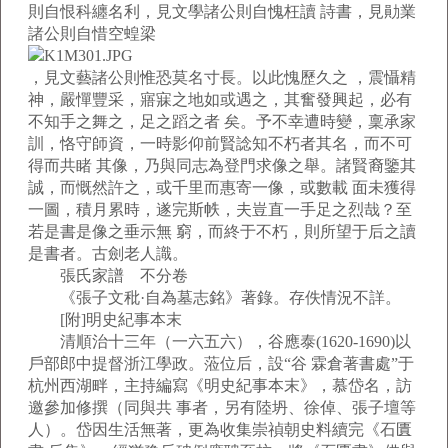
則自恨科纏名利，見文學諸公則自愧枉讀 詩書，見勛業
諸公則自惜空蝗梁
，見文藝諸公則惟恐莫名寸長。以此愧歷久之 ，震懾精
神，嚴憚豐采，寤寐之地如或遇之，其奮發興起，必有
不知手之舞之，足之蹈之者 矣。予不幸遭時變，稟承家
訓，恪守師資，一時影仰前賢諗知不朽者其名，而不可
得而共睹 其像，乃與同志為登門求像之舉。諸賢裔鑒其
誠，而慨然許之，或千里而惠寄一像，或數載 面未獲得
一圖，積月累時，遂完斯帙，夫豈直一手足之烈哉？至
若是書是像之垂示無 窮，而終于不朽，則所望于后之讀
是書者。古劍老人識。
張氏家譜 不分卷
《張子文秕·自為墓志銘》著錄。存佚情況不詳。
[附]明史紀事本末
清順治十三年（一六五六），谷應泰(1620-1690)以
戶部郎中提督浙江學政。蒞位后，設“谷 霖倉著書處”于
杭州西湖畔，主持編寫《明史紀事本末》，慕岱名，訪
邀參加修撰（同與共 事者，另有陸坍、徐倬、張子壇等
人）。岱因生活無著，更為收集崇禎朝史料續完《石匱