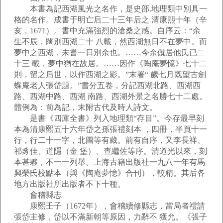
本書為記西湖風光之名作，是史部.地理類中別具一
格的名作。成書于明亡后二十三年后之 清康熙十年（辛
亥，1671）。書中充滿強烈的滄桑之感。自序云：“余
生不辰，闊別西湖二十 八載，然西湖無日不在夢中。而
夢中之西湖，未嘗一日別余也。……今余僦居他氏已二
十三 載，夢中猶在故居。……因作《陶庵夢憶》七十二
則，留之后世，以作西湖之影。”末署“ 歲七月既望古劍
蝶庵老人張岱題。”書分五卷，分記西湖北路、西湖西
路、西湖中路、西湖 南路、西湖外景之名勝七十二處。
體例為：前為記，末附古代及時人詩文。
是書《四庫全書》列入地理類“存目”。今存最早刻
本為清康熙五十六年岱之孫張禮刻本 ，四冊，半頁十一
行，行二十一字，北圖等有藏。前有自序，又李長祥、
祁豸佳、道隱（金 堡）、查繼佐等序。清道光以來，刻
本甚夥，不一一列舉。上海古籍出版社一九八一年有馬
興榮氏校點本（與《陶庵夢憶》合刊），較精。其后各
地方出版社所出版者不下十種。
會稽縣志
康熙壬子（1672年），會稽續修縣志，當局者禮請
張岱主修，岱以不滿新朝等原因，力辭不 獲允。《張子