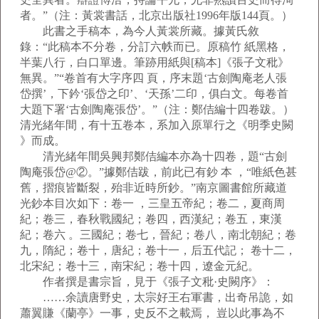
者。”（注：黃裳書話，北京出版社1996年版144頁。）
此書之手稿本，為今人黃裳所藏。據黃氏敘
錄：“此稿本不分卷，分訂六帙而已。原稿竹 紙黑格，
半葉八行，白口單邊。筆跡用紙與[稿本]《張子文秕》
無異。”“卷首有大字序四 頁，序末題‘古劍陶庵老人張
岱撰’，下鈐‘張岱之印’、‘天孫’二印，俱白文。每卷首
大題下署‘古劍陶庵張岱’。”（注：鄭佶編十四卷跋。）
清光緒年間，有十五卷本，系加入原單行之《明季史闕
》而成。
清光緒年間吳興邦鄭佶編本亦為十四卷，題“古劍
陶庵張岱@②。”據鄭佶跋，前此已有鈔 本 ，“唯紙色甚
舊，摺痕皆斷裂，殆非近時所鈔。”南京圖書館所藏道
光鈔本目次如下：卷一 ，三皇五帝紀；卷二，夏商周
紀；卷三，春秋戰國紀；卷四，西漢紀；卷五，東漢
紀；卷六 。三國紀；卷七，晉紀；卷八，南北朝紀；卷
九，隋紀；卷十，唐紀；卷十一，后五代記； 卷十二，
北宋紀；卷十三，南宋紀；卷十四，遼金元紀。
作者撰是書宗旨，見于《張子文秕·史闕序》：
……余讀唐野史，太宗好王右軍書，出奇吊詭，如
蕭翼賺《蘭亭》一事，史反不之載焉， 豈以此事為不