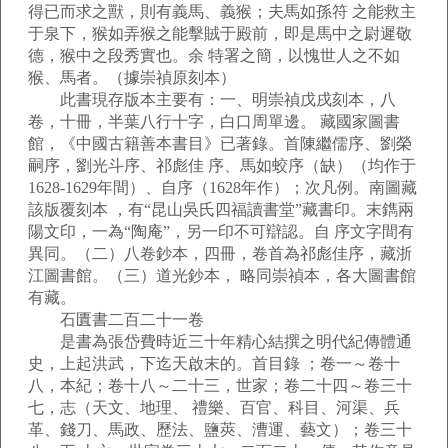
得已而求之獸，則有義馬、義猴；夫馬如孫符 之能救主
于泉下，猴如弄猴之能擊賊于殿前，即是馬中之尉遲敬
德，猴中之段秀實也。余 特署之簡，以愧世人之不如
猴、馬者。（據崇禎原刻本）
此書現存版本主要有：一、明崇禎戊戌刻本，八
卷，十冊，半葉八行十字，白口周單邊。 藏國家圖書
館，《中國古籍善本書目》已著錄。首陳繼儒序、劉榮
嗣序，劉光斗序、祁彪佳 序、馬如蛟序（缺）（均作于
1628-1629年間）、自序（1628年作）；次凡例。南圖藏
該版覆刻本 ，有“昆山吳氏四福讀書堂”藏書印。末鐫兩
陽文印，一為“陶庵”，另一印不可辯認。自 序文字間有
異同。（二）八卷鈔本，四冊，卷首為祁彪佳序，藏浙
江圖書館。（三）道光鈔本， 略同崇禎本，各大圖書館
有藏。
石匱書二百二十一卷
是書為張岱費時近三十年精心結撰之明代紀傳體通
史，上起洪武，下迄天啟末的。首目錄 ；卷一～卷十
八，本紀；卷十八～二十三，世家；卷二十四～卷三十
七，志（天文、地理、 禮樂、百官、科目、河渠、兵
革、錢刀、馬政、歷法、鹽莢、漕運、藝文）；卷三十