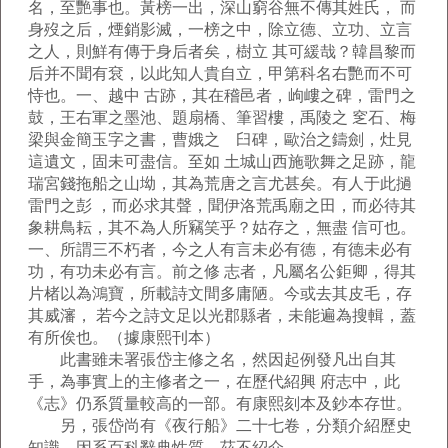
名，至艷事也。黃榜一出，深山窮谷無不傳其姓氏， 而
身歿之后，煙銷影滅，一榜之中，除立德、立功、立言
之人，則鮮有傳于身后者矣，樹立 其可緩哉？韓昌黎而
后并不聞有袞，以此知人貴自立，甲第科名右艷而不可
恃也。一、越中 古跡，其在稽邑者，岣嶁之碑，雷門之
鼓，王右軍之墨池、題扇橋、筆習樓，禹陵之 窆石、梅
梁與金簡玉字之書，曹娥之 臼碑，歐治之鑄劍，灶見
這遺文，固未可盡信。至如 土城山西施歌舞之足跡，龍
瑞宮錢拖船之山坳，其為荒唐之言尤甚矣。有人于此撾
雷門之彭 ，而必求其聲，聞伊洛荒禹廟之田，而必待其
象耕鳥耘，其不為人所竊笑乎？姑存之，無盡 信可也。
一、所謂三不朽者，今之人有言未必有德，有德未必有
功，有功未必有言。前之修 志者，凡屬名公鉅卿，得其
片楮以為鴻寶，所載詩文間多庸陋。今或去其皮毛，存
其威瀋， 若今之詩文足以光郡縣者，未能遍為搜輯，蓋
有所俟也。（據康熙刊本）
此書雖未署張岱主修之名，然因起例發凡出自其
手，為事實上的主修者之一，在歷代紹興 府志中，此
《志》仍系質量較高的一部。有康熙刻本及鈔本存世。
另，張岱尚有《夜行船》二十七卷，分類介紹歷史
知識，因系百科辭典性質，茲不紹介。