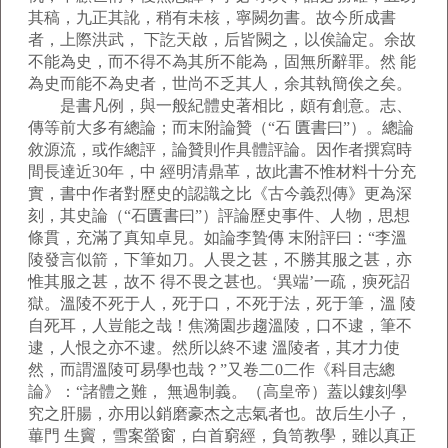
其稿，九正其訛，稍有未核，寧闕勿書。故今所成書
者，上際洪武， 下訖天啟，后皆闕之，以俟論定。余故
不能為史，而不得不為其所不能為，固無所辭罪。然 能
為史而能不為史者，世尚不乏其人，余其執簡俟之矣。
是書凡例，與一般紀體史著相比，頗有創意。志、
傳等前大多有總論；而末附論贊（“石 匱書曰”）。總論
敘源流，或作總評，論贊則作具體評論。因作者撰寫時
間長達近30年，中 經明清鼎革，故此書不惟材料十分充
實，書中作者對歷史的認識之比《古今義烈傳》更為深
刻，其史論（“石匱書曰”）評論歷史事件、人物，思想
條貫，充滿了真知卓見。如論李贄傳 末附評曰：“李溫
陵發言似箭，下筆如刀。人畏之甚，不勝其服之甚，亦
惟其服之甚，故不 得不畏之甚也。‘異端’一疏，瘐死詔
獄。溫陵不死于人，死于口，不死于法，死于筆，溫 陵
自死耳，人豈能之哉！焦漪園步趨溫陵，口不逮，筆不
逮，人恨之亦不逮。然所以終不逮 溫陵者，其才力使
然，而謂溫陵可易學也哉？”又卷二0二作《科目志總
論》：“諸體之難， 無過制義。（高皇帝）蓋以鏤刻學
究之肝腸，亦用以銷磨豪杰之志氣者也。故后生小子，
蓽門 生竇，雪案螢窗，白首窮經，負笥教學，雖以真正