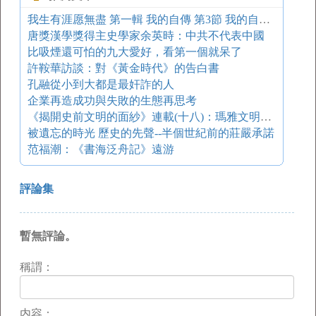
我生有涯愿無盡 第一輯 我的自傳 第3節 我的自學小史：出生
唐獎漢學獎得主史學家余英時：中共不代表中國
比吸煙還可怕的九大愛好，看第一個就呆了
許鞍華訪談：對《黃金時代》的告白書
孔融從小到大都是最奸詐的人
企業再造成功與失敗的生態再思考
《揭開史前文明的面紗》連載(十八)：瑪雅文明的秘密
被遺忘的時光 歷史的先聲--半個世紀前的莊嚴承諾
范福潮：《書海泛舟記》遠游
評論集
暫無評論。
稱謂：
内容：