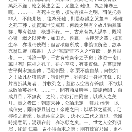
萬死不顧，較之莫逃之臣，尤難之 難也。為之掩卷三
嘆。……一、有死主之勇，須先有擇主之明。茍使托身
非人，不能見幾， 復為死難，則是蔡邕之哭董卓，楊雄
之死王莽，徒資萬世笑罵耳，何義之與有？故凡狗黨孤
群，即有義徒，概摒不錄。一、古來有為人謀事，既竭
心臂，繼之以死者，如田光、侯贏、 古押牙之輩，據其
生卒，亦堪稱俠烈；但皆積處所成，非義憤所激，故李
禿翁氏聚《藏書》 入之“智謀”而不入之“直節”，是具眼
者。一、博浪一擊，千古有椎秦帝之子房；沫浴一 朝，
萬世有討陳桓之孔子。雖亦空弦，有關實錄。吾嘗讀漢
吉平與宋施全傳，毛發倒豎，寒 栗不能自禁，何快如
之！故凡豺狼當道，請劍無門，雖能以一身挫其鋒，以
片言折其角者， 并收列之，蓋欲以空言存斧鋮，不欲以
成敗論英雄也。……一、間有商及時事，謬據傳聞， 自
成月旦，不無亥 之訛，亦欲行曲附會，以成人之美
耳。責之者曰：朝憲未神，公論未定， 輒敢 雌黃，以
成信史，爾何僭且誕也！余應之曰：以草莽之董孤，定
椰榆之野乘，足遭兩官之誅 ，決不泯二代之直也。覺爾
時揚意氣，湯鑊在前，亦冰顧之矣。一、世之人空列須
眉，終鮮 仁義，吾不得而求之夷；則有達官乃爾，更不