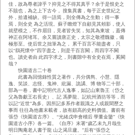
佳，故為尊者諱乎？抑見之不得其真乎？余于是恨史之
不賅也，為之上下古今， 搜集異書，每于正史世紀之
外，拾遺補缺。得一語焉，則全傳為之生動；得一事
焉，則全史 為之活現。蘇子瞻燈下自顧見其頰影，使人
就壁模之，不作眉目，見者皆失笑，知其為東坡 ，蓋傳
神正在阿堵耳。余又嘗讀唐正史，太宗之敬禮魏徽，備
極形至。使后世之拙筆為之， 累千百言不能盡者，只
以“鷂死懷中”四字盡之，則是千百言闕，而四字不闕
也。讀史者由 此四字求之，則書隙中有全史在焉，奚闕
哉？
快園道古二十卷
此書為回憶錄性質之著作，共分偶雋、小慧、隱
逸、笑談、志怪、鬼神、紕漏、詭譎、博 物等二十部，
部為一卷，書中記明代古人逸事，如記山東魯王（岱之
父為魯獻王右長史）、記 馮夢龍、記杭州酒坊等等，而
以記“近世”為多。因所記多系作者親識之人或親聞歷之
事而 往往為他書末載者，故有頗高的史料價值。書前有
張岱《快園道古序》、“光緒戊申會稽后 學董金鑒”《快
園道古小序》各一篇。《自序》末署“歲乙未九月哉生
明日陶庵老人書于龍 山之渴旦廬。”后有“張岱之