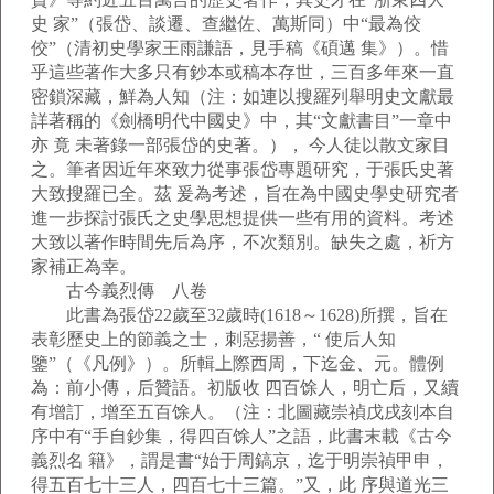
史 家”（張岱、談遷、查繼佐、萬斯同）中“最為佼
佼”（清初史學家王雨謙語，見手稿《碩邁 集》）。惜
乎這些著作大多只有鈔本或稿本存世，三百多年來一直
密鎖深藏，鮮為人知（注：如連以搜羅列舉明史文獻最
詳著稱的《劍橋明代中國史》中，其“文獻書目”一章中
亦 竟 未著錄一部張岱的史著。）， 今人徒以散文家目
之。筆者因近年來致力從事張岱專題研究，于張氏史著
大致搜羅已全。茲 爰為考述，旨在為中國史學史研究者
進一步探討張氏之史學思想提供一些有用的資料。考述
大致以著作時間先后為序，不次類別。缺失之處，祈方
家補正為幸。
古今義烈傳 八卷
此書為張岱22歲至32歲時(1618～1628)所撰，旨在
表彰歷史上的節義之士，刺惡揚善，“ 使后人知
鑒”（《凡例》）。所輯上際西周，下迄金、元。體例
為：前小傳，后贊語。初版收 四百馀人，明亡后，又續
有增訂，增至五百馀人。（注：北圖藏崇禎戊戌刻本自
序中有“手自鈔集，得四百馀人”之語，此書末載《古今
義烈名 籍》，謂是書“始于周鎬京，迄于明崇禎甲申，
得五百七十三人，四百七十三篇。”又，此 序與道光三