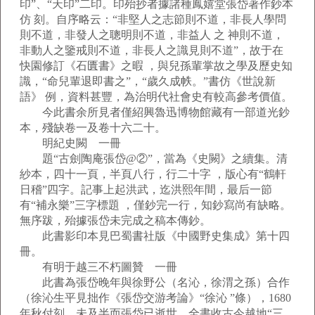
印”、“天印”二印。印殆抄者據諸種鳳嬉堂張岱著作鈔本
仿 刻。自序略云：“非堅人之志節則不道，非長人學問
則不道，非發人之聰明則不道，非益人 之 神則不道，
非動人之鑒戒則不道，非長人之識見則不道”，故于在
快園修訂《石匱書》之暇 ，與兒孫輩掌故之學及歷史知
識，“命兒輩退即書之”，“歲久成帙。”書仿《世說新
語》 例，資料甚豐，為治明代社會史有較高參考價值。
今此書余所見者僅紹興魯迅博物館藏有一部道光鈔
本，殘缺卷一及卷十六二十。
明紀史闕 一冊
題“古劍陶庵張岱@②”，當為《史闕》之續集。清
紗本，四十一頁，半頁八行，行二十字 ，版心有“鶴軒
日稽”四字。記事上起洪武，迄洪熙年間，最后一節
有“補永樂”三字標題 ，僅鈔完一行，知鈔寫尚有缺略。
無序跋，殆據張岱未完成之稿本傳鈔。
此書影印本見巴蜀書社版《中國野史集成》第十四
冊。
有明于越三不朽圖贊 一冊
此書為張岱晚年與徐野公（名沁，徐渭之孫）合作
（徐沁生平見拙作《張岱交游考論》“徐沁 ”條），1680
年秋付刻，未及半而張岱已逝世。全書收古今越地“三