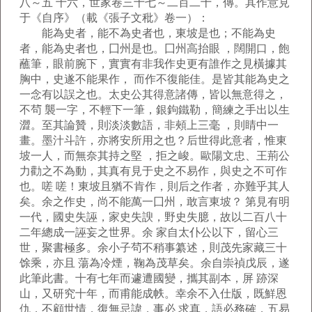
八～五 十六，世家卷三十七～二百二十，傳。其作意見
于《自序》（載《張子文秕》卷一）：
能為史者，能不為史者也，東坡是也；不能為史
者，能為史者也，囗州是也。囗州高抬眼 ，闊開口，飽
蘸筆，眼前腕下，實實有非我作史更有誰作之見橫據其
胸中，史遂不能果作， 而作不復能佳。是皆其能為史之
一念有以誤之也。太史公其得意諸傳，皆以無意得之，
不茍 襲一字，不輕下一筆，銀鉤鐵勒，簡練之手出以生
澀。至其論贊，則淡淡數語，非頰上三毫 ，則睛中一
畫。墨汁斗許，亦將安所用之也？后世得此意者，惟東
坡一人，而無奈其持之堅 ，拒之峻。歐陽文忠、王荊公
力勸之不為動，其真有見于史之不易作，與史之不可作
也。嗟 嗟！東坡且猶不肯作，則后之作者，亦難乎其人
矣。余之作史，尚不能萬一囗州，敢言東坡？ 第見有明
一代，國史失誣，家史失諛，野史失臆，故以二百八十
二年總成一誣妄之世界。余 家自太仆公以下，留心三
世，聚書極多。余小子茍不稍事纂述，則茂先家藏三十
馀乘，亦且 蕩為冷煙，鞠為茂草矣。余自崇禎戊辰，遂
此筆此書。十有七年而遽遭國變，攜其副本，屏 跡深
山，又研究十年，而甫能成帙。幸余不入仕版，既鮮恩
仇，不顧世情，復無忌諱，事必 求真，語必務確，五易