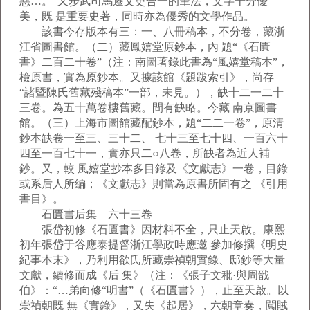
惡…。”又步武司馬遷文史合一的筆法，文字十分優
美，既 是重要史著，同時亦為優秀的文學作品。
該書今存版本有三：一、八冊稿本，不分卷，藏浙
江省圖書館。（二）藏鳳嬉堂原鈔本，內 題“《石匱
書》二百二十卷”（注：南圖著錄此書為“風嬉堂稿本”，
檢原書，實為原鈔本。又據該館《題跋索引》，尚存
“諸暨陳氏舊藏殘稿本”一部，未見。），缺十二一二十
三卷。為五十萬卷樓舊藏。間有缺略。今藏 南京圖書
館。（三）上海市圖館藏配鈔本，題“二二一卷”，原清
鈔本缺卷一至三、三十二、 七十三至七十四、一百六十
四至一百七十一，實亦只二○八卷，所缺者為近人補
鈔。又，較 風嬉堂抄本多目錄及《文獻志》一卷，目錄
或系后人所編；《文獻志》則當為原書所固有之 《引用
書目》。
石匱書后集 六十三卷
張岱初修《石匱書》因材料不全，只止天啟。康熙
初年張岱于谷應泰提督浙江學政時應邀 參加修撰《明史
紀事本末》，乃利用欲氏所藏崇禎朝實錄、邸鈔等大量
文獻，續修而成《后 集》（注：《張子文秕·與周戩
伯》：“…弟向修“明書”（《石匱書》），止至天啟。以
崇禎朝既 無《實錄》，又失《起居》，六朝章奏，闖賊