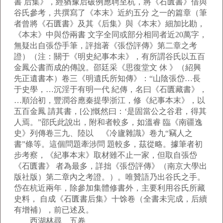
書 后集》，經猶豫后破例應聘至杭，將《石匱書》借與
谷氏參考，共撰寫了《本末》近約五分 之一的篇章（筆
者曾將《石匱書》及其《后集》與《本末》細加比勘，
《本末》中與岱兩書 文字全同或部分相同者近20萬字，
無疑出自張岱手筆，評拙著《張岱評傳》第二章之考
證）（注：關于《明史紀事本未》，有所謂谷氏以五百
金鳳公書而成的傳說。邵廷采《思復堂文 休 》（紹興
先正遺書本）卷三《明遺氏所知傳》：“山陰張岱…長
于史學，…沉淫于有明一代 紀傳，名曰《石匱藏書》，
…順治初，豐潤谷應秦提學浙江，修《紀事本末》，以
五百金鳳 請其書，[公]慨然曰：‘是固當公之谷君，得其
人焉。”邵氏此說出，附和者較多，如溫睿 臨《南疆逸
史》列傳卷三九、陸以 《冷廬雜識》卷九“竊人之
書”條等。這個問題牽涉問 題較多，茲從略。據筆者初
步考察，《紀事本末》取材雖不止一家，但取自張岱
《石匱書》 者為最多，詳拙《張岱評傳》（南京大學出
版社版）第二章內之考證。）。唯贊語乃出谷氏之手。
岱在杭近兩年，除參加集體修書外，主要利用谷氏所藏
史料， 自成《石匱書后集》十馀卷（全書未完成，后續
有增補），前已述及。
西湖林尋 五卷