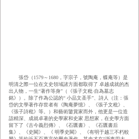
張岱（1579～1680，字宗子，號陶庵，蝶庵等）是
明清之際一位在文史領域諸方面都取得了 卓越成就的杰
出人物，一生“著作等身”（《張子文秕·自為墓志
銘》）。除了作為公認的“ 小品文圣手”、詩人（注：張
岱的文學著作存世者有《陶庵夢憶》、《張子文秕》、
《張子詩秕》等。）和藝術鑒賞家而外，他更是一位造
詣精深、成就卓著的史學家和史家 思想家，在史學方面
留下了《古今義烈傳》、《石匱書》、《石匱書后
集》、《史闕》、《 明季史闕》、《有明于越三不朽較
贊》等約近五百萬言的歷史著作，其史才在“浙東四大