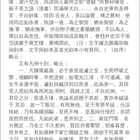
嚏，淚汗交流，自謂與王處仲之歌“老驥 ”而擊碎唾壺，
蘇子美之讀《漢書》而滿舉大白……。余自史乘旁及稗
官，手自鈔集，得四 百余人，系以論贊，傳之厥剞，使
得同志如余者，快讀一過，為之裂眥，猶余裂眥；為之
撫 掌，猶余撫掌。亦自附子瞻之蓄藥釀酒，不以為人，
專以自為意也。井龍飛崇禎戊辰鞠月， 會嵇外史宗子張
岱讀書于壽芝樓，秉燭撰此。（注：文字據北圖藏崇敬
禎刻本，文字與鈔本及道光刻本小有異同。）《自序》
略云：
又有凡例十則，略云：
一、凡慷慨處義，必于倉皇急遽之交，生死呼吸之
際，感觸時事，卒然迸裂，如電光江濤 ，不可遏滅。雖
生平未通半面，遽欲與臧洪同日死者，此為第一。其與
受人恩結有為而死如 荊軻、聶政之流，不在此例。一、
君臣之分，莫逃天壤，無論名節懸于其前，實亦斧鋮逼
于 其后，故一丁艱厄，有死無他。至于草莽卒徒，分誼
殊絕，乃有為國捐驅，至死不悔， 是蓋純任憤烈，非謂
當然而然也。凡如此者，悉并列之。二、家臣門客，名
分難定，乃名士 不久射鉤，賢臣亦嘗鬻臠，朝秦暮楚，
世并有之。有如展轉于家亡國破之馀，困頓于托孤寄 命
之日，至有仇讎相向，如豫讓、貫高之流，血族骨骸，