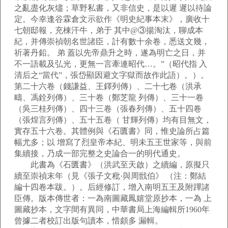
之亂盡化灰燼；草野私書，又非信史，是以遲 遲以待論
定。今幸逢谷霖倉文示欲作《明史紀事本末》，廣收十
七朝邸報，充棟汗牛，弟于 其中@③揚淘汰，聊成本
紀，并傳崇禎朝名世諸臣，計有數十余卷，悉送文幾，
祈著丹鉛。 弟 蓋以先帝鼎升之時，遂為明亡之日，并
不一語載及弘光，更無一言牽連昭代…。”（昭代指 入
清后之“當代”，張岱顯因避文字獄而故作此語）。）。
第二十六卷（錢謙益、王鐸列傳）、二十七卷（洪承
疇、馮銓列傳）、三十卷（鄭芝龍 列傳）、三十一卷
（吳三桂列傳）、四十三卷（張春列傳）、五十四卷
（張煌言列傳）、五十五卷（ 甘輝列傳）均有目無文，
實存五十六卷。其體例與《石匱書》同，惟史論所占篇
幅尤多；以 增寫了烈皇帝本紀、明未五王世家等，與前
集續接，乃成一部完整之史論合一的明代通史。
此書為《石匱書》（洪武至天啟）之續編，原擬只
續至崇禎末年（見《張子文秕·與周戩伯》 （注：鄭結
編十四卷本跋。）。后經修訂，增入南明五王及附蹕諸
臣傳。版本傳世者：一為南圖藏鳳嬉堂原抄本，一為 上
圖藏抄本，文字間有異同，中華書局上海編輯所1960年
曾據二者校訂出版句讀本，惜頗多 漏輯。