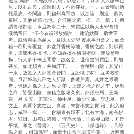
是連 屬語，升庵故作剖裂，以恣舌辯，比皆文人謬執已
見，以亂古典，悉應刪去，不必存疑。一 、古會稽郡所
轄最廣。今閩論，則福州為閩越，以浙論，則溫、衢為
東甌，其他皆郡 地也。合江南之蘇、松、常、鎮，則所
謂會稽郡者，今且為府二十。朱買臣以吳人出守會稽 ，
漢武帝曰：“子今衣繡歸故鄉矣！”建治姑蘇，后世不
考。或傳買臣為越人，且以太公望 覆水事附會之，而會
稽一邑則有覆盆、仰盆并香橋等地。香橋之說，則以買
臣，還鄉名香橋 也，不知香橋在梅園衢側，陸放翁種
梅，行人多于橋上聞香，故名之。世俗盡附買臣，則陋
甚矣。如此類者，并加訂正。一、會稽與山陰，其界止
一水，故邑之人到置產費問，互訟獄 弗問，互考校弗
問。且郡城為八邑之人所聚，多遷居焉。其姓之最著
者，馀姚之孫之王之呂 之姜，上虞之徐之倪之李，嵊縣
之商，皆登山陰、會稽之版籍久矣。然孫忠列、王新
建、呂 文安、姜宗伯、徐中丞、徐少司馬、李忠丞、倪
文正、商冢宰志在山、會者，未嘗不志之原 籍，此入府
志，咸歸一焉。一、會稽東有娥不，北有大海，南有杉
木、駐日、山雩山諸嶺， 恃為天險，而西界山陰，并皆
平壤。孝之《晉書》、《五代史》、《保越錄》，凡險
隘之處 ，俱知保守，而獨于山陰平壤漠不關心。近瀕海