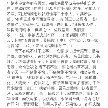
年刻本序文字頗有異文。殆此為最早成為書時所寫之
序，光緒刻本《自序》則為 明亡后增訂本序。如加入了
乙酉、丙戌殉國忠烈祁彪佳等二十余人。）其所敘
述，“有與正史事同而文異者， 有 與正史全異者”，辯
證博治，持論平允。陳繼儒《序》稱：“其條敘人物，
深得龍門精神， 典贍之中，佐以臨川，孤韻蒼
翠。”（注：崇禎戊戌刻本序一。）劉榮嗣《序》則
云：其書“奇古靈雋，蓋統腐《 史》《世說》合成一家
之言”者。（注：崇禎戊戌刻本序二。）
天下有絕不相干之事，一念憤激，握拳攘臂，攬若
同仇。雖在路人，遽欲與之同日死者。 余見此輩，心甚
壯之，故每涉覽所至，凡見義士俠徒，感觸時事，身丁
患難，余惟恐殺之 者下石不重，煎之者出薪不猛。何
者？天下事不痛則不快，不痛極則不快極。強駑潰癰，
利 錐拔刺，鯁悶臃腫，橫決無馀。立地一刀，郁積盡
化，人間天上，何快如之！蘇子瞻無病而 多蓄藥，不飲
而多釀酒，嘗曰：“病者得藥，吾為之體輕；飲者困于
酒，余為之酣適。”余 于節義之士，竊亦為然。當其負
氣慷慨，肉視虎狼，冰顧湯鑊，余讀書至此，每為之頰
赤耳 熱，眥裂發指。如羈人寒起，顫栗無措；如病夫酸