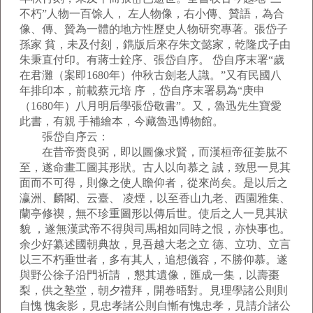
不朽”人物一百馀人， 左人物像，右小傳、贊語，為合
像、傳、贊為一體的地方性歷史人物研究專著。張岱子
孫家 貧，未及付刻，鐫版后來存朱文懿家，乾隆戊子由
朱秉直付印。有蔣士銓序、張岱自序。 岱自序末署“歲
在君灘（案即1680年）仲秋古劍老人識。”又有民國八
年排印本，前載蔡元培 序 ，岱自序末署易為“庚申
（1680年）八月明后學張岱敬書”。又，魯迅先生寶愛
此書，有親 手補繪本，今藏魯迅博物館。
張岱自序云：
在昔帝赍良弼，即以圖像求賢，而漢桓帝征姜肱不
至，遂命畫工圖其形狀。古人以向慕之 誠，致思一見其
面而不可得，則像之使人瞻仰者，從來尚矣。是以后之
瀛洲、麟閣、云臺、 凌煙，以至香山九老、西園雅集、
蘭亭修禊，無不珍重圖形以傳后世。使后之人一見其狀
貌 ，遂無漢武帝不得與司馬相如同時之恨，亦快事也。
余少好纂述國朝典故，見吾越大老之立 德、立功、立言
以三不朽垂世者，多有其人，追想儀容，不勝仰慕。遂
與野公徐子沿門祈請 ，懇其遺像，匯成一集，以壽棗
梨，供之塾堂，朝夕禮拜，開卷晤對。見理學諸公則則
自愧 愧衾影，見忠孝諸公則自慚有愧忠孝，見請介諸公