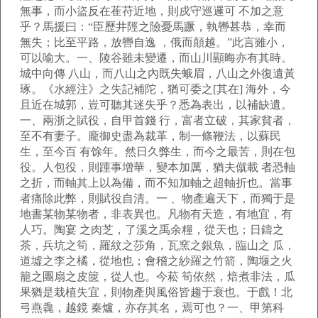
無事，而小盜反在萑苻近地，則戍守巡邏可 不加之意
乎？馬援曰：“臣歷井陘之險憂馬蹶，執轡甚恭，幸而
無失；比至平路，放轡自逸 ，俄而顛越。”此言雖小，
可以喻大。一、陵谷雖未變遷，而山川顯晦亦有其時。
城中向傳 八山，而八山之內既失蛾眉，八山之外復遺黃
琢。《水經注》之失記補陀，猶可委之[其在] 海外，今
且近在城郭，豈可聽其迷失乎？悉為表出，以補缺遺。
一、兩浙之賦役，自甲首錢 行，富者立破，其家貧者，
至不有妻子。龐御史盡為裁革，制一條鞭法，以蘇民
生，至今百 有馀年。然日久弊生，而今之最苦，則在包
役。人包役，則踵事增華，變本加厲，猶夫僦載 者恐軸
之折，而軸其上以為備，而不知加軸之超軸折也。當事
者痛除此弊，則賦役自清。一 、物產遍天下，而獨于是
地書某物某物者，非表異也。凡物有天造，有地宜，有
人巧。陶宴 之肉芝，了溪之禹余糧，從天也；日鑄之
茶，兵坑之筍，羅紋之莎角，瓦窯之銀魚，臨山之 瓜，
道墟之李之橘，從地也；會稽之紗羅之竹箭，陶堰之火
籠之團扇之皮篋，從人也。今菘 筍依然，焙煮非法，瓜
果猶是栽植失宜，則物產與風俗皆趨于衰也。于戲！北
弓燕毳，越鏡 秦爐，亦存其名，焉可也？一、甲第科