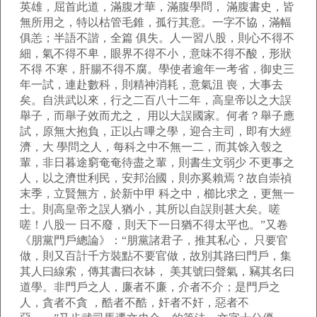
英雄，屈首此道，滿腹才華，滿腹學問， 滿腹書史，皆
無所用之，特以枯管毛錐，孤行其意。一字不協，滿幅
俱恙；半語不諧，全篇 俱失。人一習八股，則心不得不
細，氣不得不卑，眼界不得不小，意味不得不酸，形狀
不得 不寒，肝腸不得不腐。學使者逾年一考省，御史三
年一試，連赴數科，則精神消耗，意氣沮 喪，大事去
矣。自洪武以來，行之二百八十二年，高皇帝以之大誤
舉子，而舉子效而尤之， 用以大誤國家。何者？舉子應
試，原無大抱負，正以占嗶之學，迎合主司，即有大經
濟，大 學問之人，每科之中不無一二，而其馀入彀之
輩，非日暮途窮奄奄待盡之輩，則書生文弱少 不更事之
人，以之濟世利民，安邦治國，則亦奚賴焉？故自崇禎
末季，立賢無方，於新中甲 科之中，櫛比求之，更無一
士。則高皇帝之誤人猶小，其所以自誤則甚大矣。嗟
嗟！八股一 日不廢，則天下一日猶不得太平也。”又卷
《朋黨門戶總論》：“朋黨諸君子，推其私心， 只要官
做，則又百計千方裝點不要官做，故別其路曰門戶，集
其人曰線索，傳其書曰衣缽， 美其號曰聲氣，竊其名曰
道學。非門戶之人，廉者不廉，介者不介；是門戶之
人，貪者不貪 ，酷者不酷，奸者不奸，惡者不