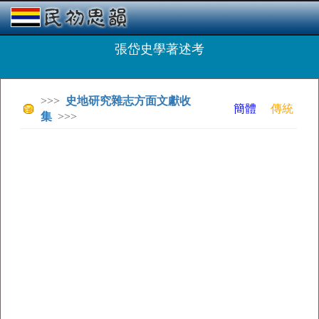
張岱史學著述考
>>>
史地研究雜志方面文獻收
簡體
傳統
集
>>>