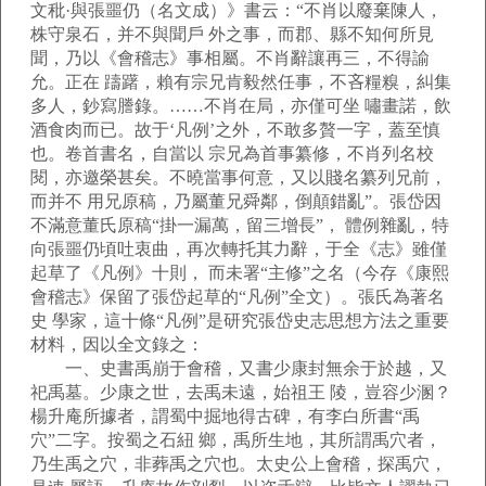
文秕·與張噩仍（名文成）》書云：“不肖以廢棄陳人，
株守泉石，并不與聞戶 外之事，而郡、縣不知何所見
聞，乃以《會稽志》事相屬。不肖辭讓再三，不得諭
允。正在 躊躇，賴有宗兄肯毅然任事，不吝糧糗，糾集
多人，鈔寫謄錄。……不肖在局，亦僅可坐 嘯畫諾，飲
酒食肉而已。故于‘凡例’之外，不敢多贅一字，蓋至慎
也。卷首書名，自當以 宗兄為首事纂修，不肖列名校
閱，亦邀榮甚矣。不曉當事何意，又以賤名纂列兄前，
而并不 用兄原稿，乃屬董兄舜鄰，倒顛錯亂”。張岱因
不滿意董氏原稿“掛一漏萬，留三增長”， 體例雜亂，特
向張噩仍頃吐衷曲，再次轉托其力辭，于全《志》雖僅
起草了《凡例》十則， 而未署“主修”之名（今存《康熙
會稽志》保留了張岱起草的“凡例”全文）。張氏為著名
史 學家，這十條“凡例”是研究張岱史志思想方法之重要
材料，因以全文錄之：
一、史書禹崩于會稽，又書少康封無余于於越，又
祀禹墓。少康之世，去禹未遠，始祖王 陵，豈容少溷？
楊升庵所據者，謂蜀中掘地得古碑，有李白所書“禹
穴”二字。按蜀之石紐 鄉，禹所生地，其所謂禹穴者，
乃生禹之穴，非葬禹之穴也。太史公上會稽，探禹穴，