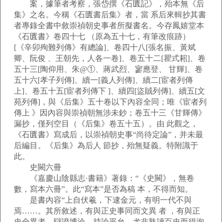
案，據筆者考察，張岱撰《石匱記》，殆本無《后
集》之名。今稱《石匱書后集》者，當 系后來輯抄其書
者專錄全書中敘崇禎朝史事者所擬書名。今存鳳嬉堂本
《石匱書》卷四十七 （原為五十七，有筆改痕跡）
[《辛卯殉難列傳》有總論]、卷四十八[張名振、黃斌
卿、阮俊 、王朝先，人各一卷]、卷五十二[瞿式耜]、卷
五十三[陶仰用、朱@①、蔣武烈、寥應登、 甘輝]、卷
五十六[孝子列傳]、續一[義人列傳]、續二[宦者列傳
上]、卷五十五[宦者列傳下 ]、續四[盜賊列傳]、續五[文
苑列傳]，與《后集》五十卷以下內容全同；唯《宦者列
傳上 》因內容與崇禎朝無涉未鈔；卷五十三《甘輝傳》
漏抄，僅列空目（《后集》卷五十五）。由 此觀之，
《石匱書》寫成后，以崇禎朝史事“尚待定論”，并未最
后編目。《后集》為后人 節抄，殆無疑義。特附識于
此。
史闕六冊
《嘉慶山陰縣志·書籍》著錄：“《史闕》，無卷
數，寫本六冊”。此“寫本”是否為稿 本，不得而知。
是書內容“上自伏羲，下逮金元，有明一代不與
焉……。其所敘述，有與正史事同而文異 者 ，有與正
史全異者。辯證博洽，持論平允，尤非熟讀百史而得洵