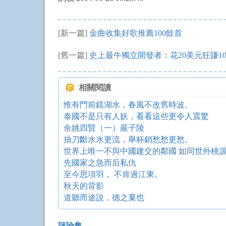
[新一篇]
金曲收集好歌推薦100餘首
[舊一篇]
史上最牛獨立開發者：花20美元狂賺10
相關閱讀
惟有門前鏡湖水，春風不改舊時波。
泰國不是只有人妖，看看這些更令人震驚
余姚四賢（一）嚴子陵
抽刀斷水水更流，舉杯銷愁愁更愁。
世界上唯一不與中國建交的鄰國 如同世外桃
先國家之急而后私仇
至今思項羽， 不肯過江東。
秋天的背影
道聽而途說，德之棄也
評論集