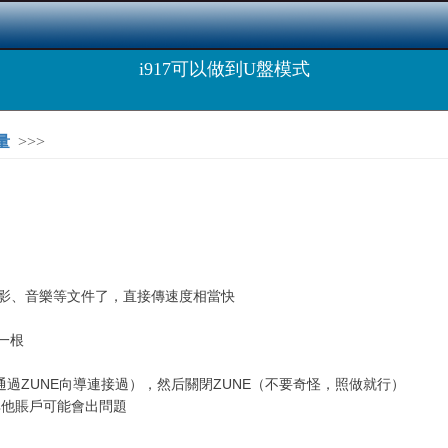
i917可以做到U盤模式
量
>>>
電影、音樂等文件了，直接傳速度相當快
一根
即通過ZUNE向導連接過），然后關閉ZUNE（不要奇怪，照做就行）
其他賬戶可能會出問題