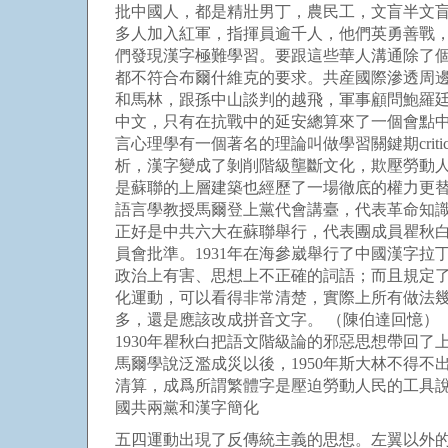
批中國人，都是精壯男丁，農民工，文盲半文
多人加入紅軍，指揮員逾千人，他們英勇善戰
們發現漢字極難學習。要跟這些華人溝通除了
都不符合布爾什維克的要求。共産國際滲透周
和馬林，跟孫中山談判的越飛，軍事顧問鮑羅
中文，只有在抗戰中的延安總算來了一個會點
言心理學有一個著名的理論叫做學習關鍵期crit
析，漢字變成了剝削階級壟斷文化，欺壓勞動人
是蘇聯的上層建築也經歷了一場徹底的權力更
語言學教授馬爾登上黨代會講臺，代表革命知
正好是中共六大在蘇聯舉行，代表團成員瞿秋
員會批準。1931年在海參崴舉行了中國漢字
政治上有害、思想上不正確的詞語；而且規定
化運動，可以看得非常清楚，實際上所有做法
多，還是應該改成拼音文字。 （陳伯達回憶）
1930年瞿秋白把語文階級論的邪惡思想帶回
馬爾學說泛濫成災以後，1950年斯大林不得
清算，成爲所謂繁體字是壓迫勞動人民的工具
國共兩黨和漢字簡化
五四運動出現了反傳統主義的思想。左翼以外的