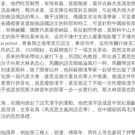
盲多。他們吃苦耐勞，有情有義，貧困無家，最符合蘇共意識形
，流血犧牲，戰功卓著。這支隊伍相當於五個師，引起俄共很大
個別會說俄語的華人，幾乎沒辦法。俄國並非沒有漢學家，可是
邊各國都要派遣能操該國語文的幹部和特工，可是針對中國卻長
廷，布柳赫爾、國際代表羅密納茲，長征顧問李德，莫斯科中山
中文的孫平弗拉基米洛夫。這些不懂中文的人嚴重地影響了不懂
ical period，青春期之後學其它語文，事倍功半。這些布爾
民的工具。1928開始，在蘇聯進行了一場文化革命。當然沒有
替。原來的學術帶頭人被打下去，所謂紅色教授，即出身工農思
識分子向斯大林表忠心。馬爾的語言階級論風行一時。馬爾學說
白到達莫斯科，除了開會以外，他與蘇聯漢學家一起研究出版了
拉丁化第一屆代表大會，接受這個方案並在華人中推廣。會議文件
了要實行拼音化，就是廢除漢字；甚至規定了不能一次性廢除漢
幾乎就是按照斯大林當年的部署一步一步實行的。斯大林當面也
了上海，在國內掀起了詛咒漢字的運動。他把漢字說成是中世紀最
不出面澄清，文章名爲《馬克思主義與語言學》。在中國卻因爲毛
說法的思想基礎。
知識界，例如第三種人，胡適、傅斯年、周作人等也參與了抨擊漢