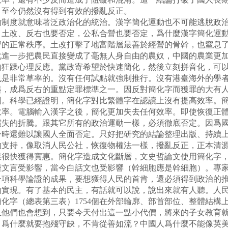
。至今仍然沒有得到有效的撥亂反正。
的制度就意味著泛政治化的統治。漢字簡化運動也不可能逃脫政
，土改、反右也要否定，公私合營也要否定，爲什麼漢字簡化運
濟的正常秩序。土改打擊了地富階層最善於經營的骨幹，也窒息
化進一步把農民直接變成了毫無人身自由的農奴，中國的農業更
的狂躁心理反應。黨政寄希望於快速簡化，然後立刻拼音化，可
也是非常草率的。沒有任何試點就強制推行。沒有港臺海外的學
起，成爲反右的重點定罪標準之一。因反對簡化字而獲罪的大有
列。科學已經證明，簡化字對比繁體字在認讀上沒有提高效率。
效率。電腦輸入漢字之後，簡化更加失去任何效率。即使恢復正
償失的折騰。跟其它所有的政治運動一樣，必須徹底否定。因爲
一時還難以讓國人全面否定。只好把研究的結論整理出版、持續
的支持，像取消人民公社，恢復物權法一樣，撥亂反正，正本清
樣很快獲得實惠。簡化字造成文化斷層，文史哲論文使用簡化字
僅文言受影響，當今白話文也受影響（幹細胞應是幹細胞）。專
一項科學論證的成果，要想獲得人民的首肯，還必須得到政治的
的實現。有了基本的民主，有話就可以說，說出來就有人聽。人
化字（總表第三表）1754個在外部輪廓、部首部位、整體結構
且他們也會想到，只要今天付出這一點小代價，將來的子女教育
？爲什麼就要抱殘守缺，不肯從善如流？中國人爲什麼不能像英