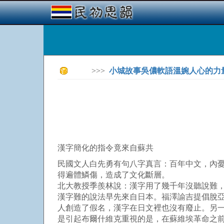
>>>
小城故事吳儂軟語溫婉人心的力
漢字簡化的指令竟來自蘇共
民國文人白先勇有句八字真言：百年中文，內
得遍體鱗傷，造成了文化斷層。
北大教授季羨林說：漢字用了幾千年沒聽說難
漢字難的說法早先來自日本。福澤諭吉提倡脫
人創造了假名，漢字在日文裡也沒有廢止。另
是引起布爾什維克重視的是，在蘇維埃革命之