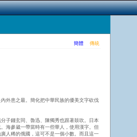
簡體
傳統
是內外患之最。簡化把中華民族的優美文字砍伐
識分子錢玄同、魯迅、陳獨秀也跟著鼓吹。日本
化。海參崴一帶當時有一些華人，使用漢字。但
地廣人稀的俄國，這可不是一個小數。而且這一