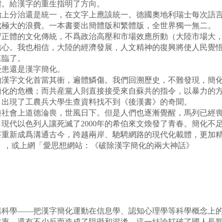
體。給漢字的重生指明了方向。
治上分治還是統一，在文字上應該統一。德國奧地利瑞士每次語
成極大的浪費。一本書要出簡體版和繁體版，全世界獨一無二。
守正體的文化傳統，不爲政治高壓和市場效應所動（大陸市場大
信心。我也相信，大陸的經濟發展，人文精神的復興將使人民覺
來臨了。
憂患還是漢字簡化。
的漢字文化首當其衝，遍體鱗傷。我們回溯歷史，不難發現，簡
簡化的危機；而共産黨人則直接接受來自蘇共的指令，以暴力的
，出現了工農兵大學生查資料找不到《後漢書》的奇聞。
陸社會上道德淪喪，世風日下。但是人們也逐漸覺醒，馬列已經
現代以色列人讓死滅了2000年的希伯來文煥發了青春。簡化不
將重新成爲溝通古今，跨越兩岸、馳騁網路的現代化載體，更加
》，或上網「愛思想網站：《破除漢字簡化的兩大神話》
講科學——把漢字簡化運動在信息學、認知心理學等科學概念上
效率，還有不少反而造成了阻礙和混淆。這一結論打破了國人長