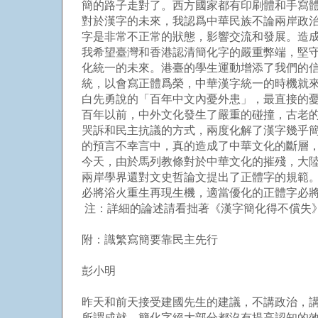
簡的路子走對了。西方國家都有印刷體和手寫
對於漢字的未來，我認爲中華民族不論兩岸政
字是非常不正常的狀態，影響交流和發展。造
我希望臺灣和香港認清簡化字的嚴重弊端，堅
化統一的未來。港臺的學生運動增添了我們的
統，以會寫正體爲榮，中華漢字統一的時機就
白先勇說的「百年中文內憂外患」，最直接的
百年以前，中外文化發生了嚴重的碰撞，古老
哭訴和民主抗議的方式，兩度化解了漢字幾乎
的預言不幸言中，真的造成了中華文化的斷層
今天，由於馬列教條對於中華文化的摧殘，大
兩岸學界還對文史哲論文提出了正體字的規範。
必將浴火重生再現生機，適當優化的正體字必
注：詳細的論述請看拙著《漢字簡化得不償失
附：識繁寫簡要靠民主先行
彭小明
昨天和前天接受建國先生的建議，不講政治，
所謂成就。簡化字絕大部分都沒有提高認知的