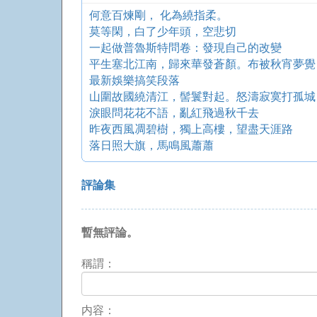
何意百煉剛， 化為繞指柔。
莫等閑，白了少年頭，空悲切
一起做普魯斯特問卷：發現自己的改變
平生塞北江南，歸來華發蒼顏。布被秋宵夢覺
最新娛樂搞笑段落
山圍故國繞清江，髻鬟對起。怒濤寂寞打孤城
淚眼問花花不語，亂紅飛過秋千去
昨夜西風凋碧樹，獨上高樓，望盡天涯路
落日照大旗，馬鳴風蕭蕭
評論集
暫無評論。
稱謂：
内容：