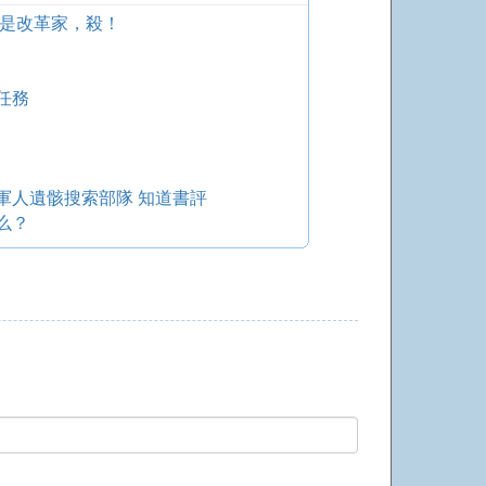
還是改革家，殺！
任務
軍人遺骸搜索部隊 知道書評
么？