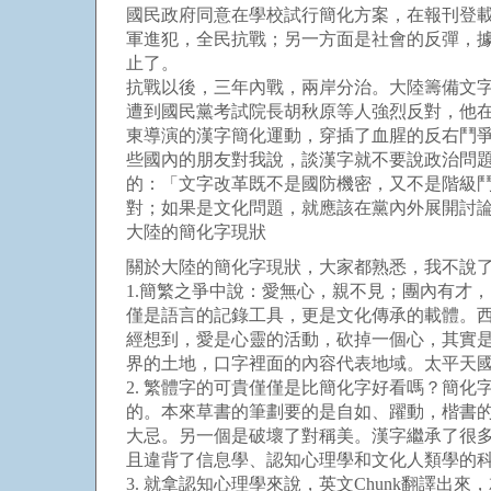
國民政府同意在學校試行簡化方案，在報刊登載
軍進犯，全民抗戰；另一方面是社會的反彈，
止了。
抗戰以後，三年內戰，兩岸分治。大陸籌備文字
遭到國民黨考試院長胡秋原等人強烈反對，他
東導演的漢字簡化運動，穿插了血腥的反右鬥
些國內的朋友對我說，談漢字就不要說政治問
的：「文字改革既不是國防機密，又不是階級
對；如果是文化問題，就應該在黨內外展開討
大陸的簡化字現狀
關於大陸的簡化字現狀，大家都熟悉，我不說
1.簡繁之爭中說：愛無心，親不見；團內有才，國有
僅是語言的記錄工具，更是文化傳承的載體。西方
經想到，愛是心靈的活動，砍掉一個心，其實
界的土地，口字裡面的內容代表地域。太平天
2. 繁體字的可貴僅僅是比簡化字好看嗎？簡
的。本來草書的筆劃要的是自如、躍動，楷書
大忌。另一個是破壞了對稱美。漢字繼承了很
且違背了信息學、認知心理學和文化人類學的
3. 就拿認知心理學來說，英文Chunk翻譯