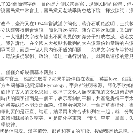
了324個簡體字例。目的是方便民衆書寫，規範民間的俗體，
據說國民黨中常會上，國民黨元老戴季陶忽然下跪，揮淚陳詞：
改革，臺灣又在1954年嘗試漢字簡化，蔣介石明確說明，士兵
在立法院獲得機會進諫，簡化再次擱寢。蔣介石兩次動議，又知
爭，一大批對文字改革提出不同意見的知識分子打成右派。著名
題。我告訴他，在全國人大被點名批判的大右派章伯鈞當時的右
鬥爭問題，而是一個人民內部矛盾的問題……如果文字改革等於
論，應該多從學術、政治、道理上進行討論。」就因爲這樣的意
了。僅僅介紹幾個基本觀點：
寶玉，應該怎麼看？如果爭論停留在表面，英語love、俄語люби
各國都重視詞源學Etymology，字典都注明來源。簡化字砍
是砍掉了古人的文化思維，砍掉了文化人類學重視的文化遺傳密
國時代的國字裡面是一個王，表示專制的王權，共産黨覺得王字
化字的審美缺陷不能泛泛而談。僅舉兩例來說。一個是草書楷化。
的筆劃要的是正直、端莊，結果兩者拼合或排列在一起，就十分
多篆體和隸書的對稱美。可是簡化字東東，門門、車車、韋韋，
科學規律。
出來，就是信息塊。漢字偏旁、部首和英文的前綴、後綴都是信息塊。