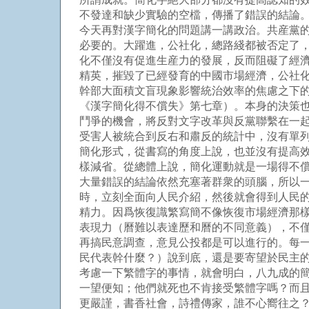
不發達和缺少實驗的空檔，傳播了錯誤的結論
今天再對漢字簡化的問題講一講政治。共産黨
必要的。大躍進，公社化，總路綫都被否定了
化不僅沒有促進生産力的發展，反而阻礙了經
精英，摧毀了已經發育的中國市場經濟，公社
幹部大面積文盲現象影響統治效率的焦慮之下
《漢字簡化得不償失》第七章）。本身的決策
鬥爭的機會，將反對文字改革與反黨聯繫在一
受害人被統合到反右和肅反的統計中，沒有單
簡化形式，從書寫的角度上說，也並沒有提高
樣減省。從總體上說，簡化運動就是一場得不
大量錯誤的結論依然充塞著群衆的頭腦，所以
時，立刻全面向人民介紹，然後就會得到人民
精力。因爲恢復識繁寫簡不像恢復市場經濟那
表現力（曆難以表達歷和曆的不同意義），不
再搞民意調查，意見公投都是可以進行的。每
民代表幹什麼？）說到底，還是要寄望於民主
考慮一下繁體字的事情，就會明白，八九成的簡
一望便知；他們就死也不肯接受繁體字嗎？而
更嚴謹，書香社會，詩禮傳家，誰不心嚮往之