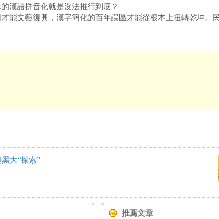
母的漢語拼音化就是沒法推行到底？
國才能文藝復興，漢字簡化的百年誤區才能從根本上扭轉乾坤。
摸黑大“探索”
推薦文章