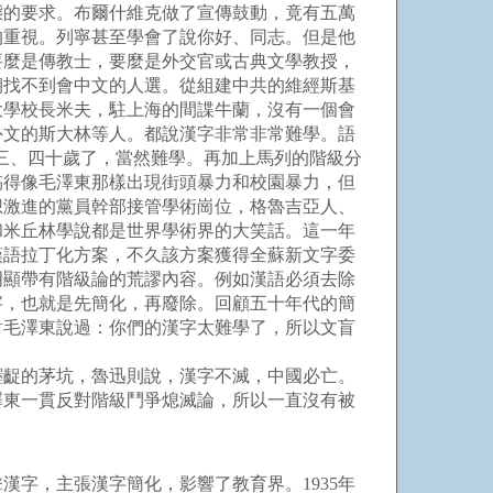
態的要求。布爾什維克做了宣傳鼓動，竟有五萬
的重視。列寧甚至學會了說你好、同志。但是他
要麼是傳教士，要麼是外交官或古典文學教授，
期找不到會中文的人選。從組建中共的維經斯基
大學校長米夫，駐上海的間諜牛蘭，沒有一個會
外文的斯大林等人。都說漢字非常非常難學。語
什維克三、四十歲了，當然難學。再加上馬列的階級分
搞得像毛澤東那樣出現街頭暴力和校園暴力，但
想激進的黨員幹部接管學術崗位，格魯吉亞人、
和米丘林學說都是世界學術界的大笑話。這一年
漢語拉丁化方案，不久該方案獲得全蘇新文字委
明顯帶有階級論的荒謬內容。例如漢語必須去除
字，也就是先簡化，再廢除。回顧五十年代的簡
對毛澤東說過：你們的漢字太難學了，所以文盲
齷齪的茅坑，魯迅則說，漢字不滅，中國必亡。
澤東一貫反對階級鬥爭熄滅論，所以一直沒有被
字，主張漢字簡化，影響了教育界。1935年