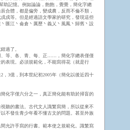
沒有幫助記憶。例如論論，飽飽，覺覺，簡化字總
曲辰合體，都是偏旁，變成農，反而不倫不類，
戊戌戍等。但是經過語文學家的研究，發現這些
叢丶匯江丶侖倉丶厲歷丶義乂丶風鳳丶歸舊丶設
就錯過了。
明、等、各、青、每、正……，簡化字總表僅僅
女的表現。必須規範化，不能寫得花（就是行
2，3億，到本世紀初2005年（簡化以後近四十
的簡化字僅六分之一，真正簡化能有助於掃盲的
淆視聽的書法。古代文人識繁寫簡，所以從來不
所以不發生青少年看不懂古文的問題。甚至外族
，民間允許手寫的行書。範本使之規範化。識繁寫