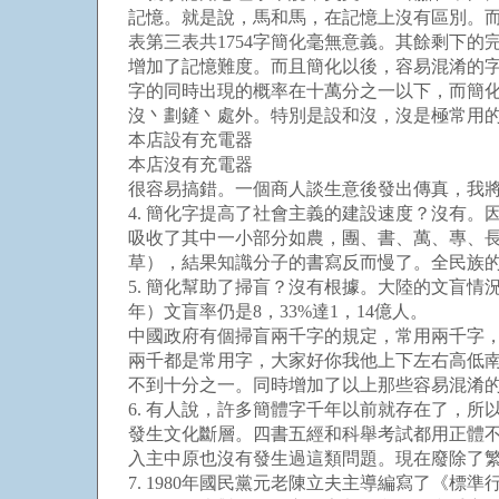
記憶。就是說，馬和馬，在記憶上沒有區別。而國
表第三表共1754字簡化毫無意義。其餘剩下
增加了記憶難度。而且簡化以後，容易混淆的
字的同時出現的概率在十萬分之一以下，而簡
沒丶劃鏟丶處外。特別是設和沒，沒是極常用
本店設有充電器
本店沒有充電器
很容易搞錯。一個商人談生意後發出傳真，我
4. 簡化字提高了社會主義的建設速度？沒有
吸收了其中一小部分如農，團、書、萬、專、
草），結果知識分子的書寫反而慢了。全民族
5. 簡化幫助了掃盲？沒有根據。大陸的文盲情況
年）文盲率仍是8，33%達1，14億人。
中國政府有個掃盲兩千字的規定，常用兩千字
兩千都是常用字，大家好你我他上下左右高低
不到十分之一。同時增加了以上那些容易混淆
6. 有人說，許多簡體字千年以前就存在了，
發生文化斷層。四書五經和科舉考試都用正體
入主中原也沒有發生過這類問題。現在廢除了
7. 1980年國民黨元老陳立夫主導編寫了《