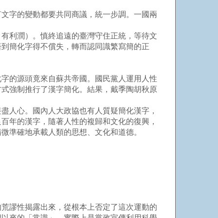
言文字的變動都要共同商議，統一步調。一國兩
，有利潤）。慎終追遠的臺灣守住正統，等待文
悟到簡化字得不償失，轉而認同識繁寫簡的正
化字的源頭竟來自蘇共帝國。國民黨人運用人性
方式強制推行了漢字簡化。結果，戴季陶胡秋原
喪盡人心。國內人大政協也有人質疑簡化漢字，
足百年的漢字，隨著人性的複歸和文化的復興，
精微準確地承載人類的思想、文化和道德。
的荒謬性揭露出來，從根本上否定了這次運動的
期以來的「常識」。實際上是黨政宣傳利用科學