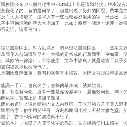
務院公布2272個簡化字中78.4%以上都是這類簡化，根本
的完全變化了的，有的是簡單了，但是出現了另外的問題。農本是
字反而大大增加了。漢字原有一些比較容易混淆的字：已己巳，
化字中容易混淆的字大大增加了，比如：廠廣丶瀘滬丶遠運丶從
的否定詞。請看例句：
將設法籌款匯出。對方以爲是「我將沒法籌款匯出」。一筆生意
。因爲簡化以前知識界早有一大批約定俗成的行草簡字，例如事、
長。其餘的一律廢止，不準使用，文革中誰寫了就是迫害工農子
的書寫總效率反而降低了。
長期比臺灣嚴重，臺灣1960年基本掃盲。大陸文盲1982年還高達
，能識一千五，會寫名字，會算簡單加減，就算脫盲。
南北，都沒有簡化。還有一些是偏旁減筆字，屬無效簡化。剩下
的簡化字，實際上是增加了難度。
所以簡化有道理？這是體制內文人余秋雨、王立群和方舟子等人混
不準用俗字，俗字用於賬冊、方劑和民間小說，不登大雅之堂。
繁體字，古今和兩岸的溝通就不行了。
標準行書範本》，吸取了大陸簡化字的教訓，官方繼續使用正體字