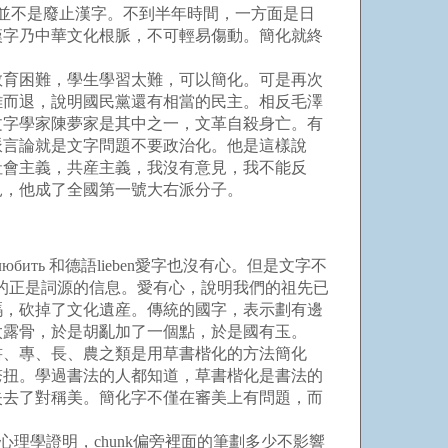
但並不是廢止漢字。不到半年時間，一方面是日
漢字乃中華文化根脈，不可輕易傷動。簡化就終
教育困難，學生學習太難，可以簡化。可是再次
難而退，說明國民黨還有相當的民主。相反毛澤
文字學家陳夢家是其中之一，文革自殺身亡。有
派言論就是文字問題不要政治化。他是這樣說
社會主義，共産主義，我沒有意見，我不能反
見，他成了全國第一號大右派分子。
ть 和德語lieben愛字也沒有心。但是文字不
掉的正是詞源的信息。愛有心，說明我們的祖先已
碼，砍掉了文化遺産。傳統的國字，表示劃有邊
太露骨，於是胡亂加了一個點，於是國有玉。
書、專、長、農之類是用草書楷化的方法簡化
彆扭。學過書法的人都知道，草書楷化是書法的
失去了對稱美。簡化字不僅在審美上有問題，而
心理學證明，chunk偏旁裡面的筆劃多少不影響