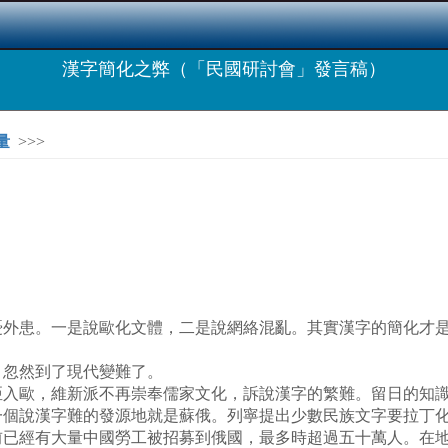
漢字簡化之弊（「民國研討會」發言稿）
量
>>>
憂外患。一是說歐化文體，二是說網絡混亂。其實漢字的簡化才
，忽然到了現代變難了。
亞入歐，維新派不再崇奉儒家文化，訴說漢字的繁難。留日的知
一個說漢字難的發源地就是蘇俄。列寧提出少數民族文字要拉丁
前已經有大量中國勞工被招募到俄國，最多時超過五十萬人。在