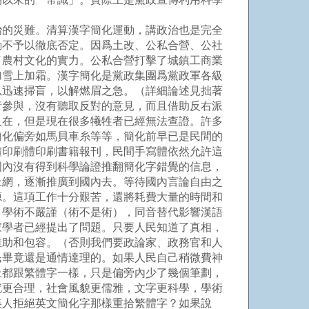
治的災難。清算漢字簡化運動，講政治也是完全
動不予以徹底否定。因爲土改、公私合營、公社
了農村文化的實力。公私合營打擊了城鎮工商業
加雪上加霜。漢字簡化是黨政集團爲黨政軍各級
以迅速掃盲，以解燃眉之急。（詳細論述見拙著
者參與，沒有聽取反對的意見，而且借助反右派
人在，但是現在很多犧牲者已經無法查證。許多
簡化偏旁如馬貝車糸等等，簡化前早已是民間的
體印刷體印刷書籍報刊，民間手寫體依然允許這
國內沒有得到科學論證推翻簡化字錯覺的信息，
上網，逐漸推廣到國內去。等待國內言論自由之
源。這項工作十分艱苦，還將耗費大量的時間和
，學術不嚴謹（術不是術），同音替代影響漢語
家學者已經提出了問題。只要人民知道了真相，
推助和包容。（否則我們要政論家、政務官和人
民畢竟還是通情達理的。如果人民自己稍微費神
上都跟繁體字一樣，只是偏旁內少了幾個筆劃，
就更合理，社會風貌更儒雅，文字更科學，學術
美人拒絕英文簡化字那樣重拾繁體字？如果說