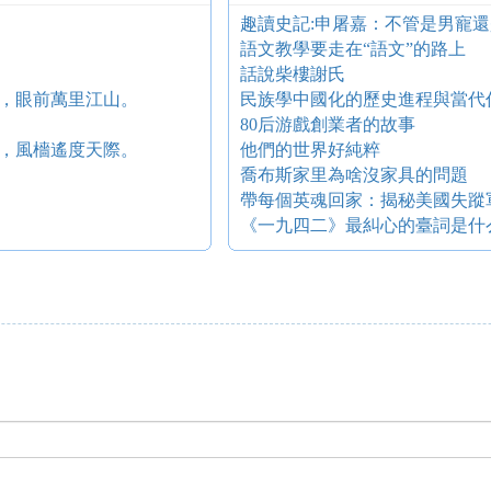
趣讀史記:申屠嘉：不管是男寵
語文教學要走在“語文”的路上
話說柴樓謝氏
，眼前萬里江山。
民族學中國化的歷史進程與當代
80后游戲創業者的故事
，風檣遙度天際。
他們的世界好純粹
喬布斯家里為啥沒家具的問題
帶每個英魂回家：揭秘美國失蹤
《一九四二》最糾心的臺詞是什