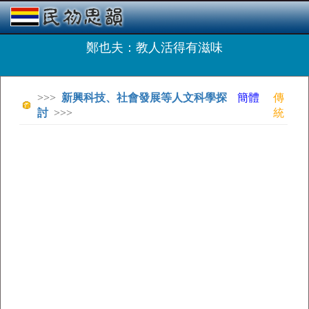
鄭也夫：教人活得有滋味
>>>
新興科技、社會發展等人文科學探
簡體
傳
討
>>>
統