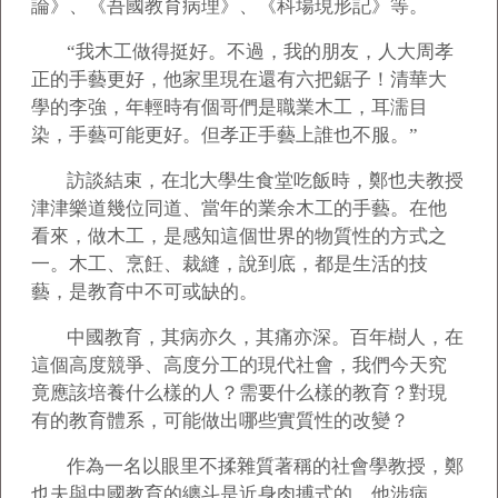
論》、《吾國教育病理》、《科場現形記》等。
“
我木工做得挺好。不過，我的朋友，人大周孝
正的手藝更好，他家里現在還有六把鋸子！清華大
學的李強，年輕時有個哥們是職業木工，耳濡目
染，手藝可能更好。但孝正手藝上誰也不服。”
訪談結束，在北大學生食堂吃飯時，鄭也夫教授
津津樂道幾位同道、當年的業余木工的手藝。在他
看來，做木工，是感知這個世界的物質性的方式之
一。木工、烹飪、裁縫，說到底，都是生活的技
藝，是教育中不可或缺的。
中國教育，其病亦久，其痛亦深。百年樹人，在
這個高度競爭、高度分工的現代社會，我們今天究
竟應該培養什么樣的人？需要什么樣的教育？對現
有的教育體系，可能做出哪些實質性的改變？
作為一名以眼里不揉雜質著稱的社會學教授，鄭
也夫與中國教育的纏斗是近身肉搏式的，他涉病