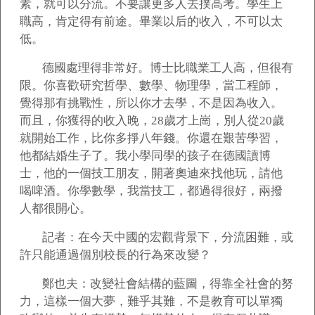
素，就可以分流。不要讓更多人去撲高考。學生上
職高，肯定得有前途。畢業以后的收入，不可以太
低。
德國處理得非常好。博士比職業工人高，但很有
限。你喜歡研究哲學、數學、物理學，當工程師，
覺得那有挑戰性，所以你才去學，不是因為收入。
而且，你獲得的收入晚，28歲才上崗，別人從20歲
就開始工作，比你多掙八年錢。你還在艱苦學習，
他都結婚生子了。我小學同學的孩子在德國讀博
士，他的一個技工朋友，開著奧迪來找他玩，請他
喝啤酒。你學數學，我當技工，都過得很好，兩撥
人都很開心。
記者：在今天中國的宏觀背景下，分流困難，或
許只能通過個別校長的行為來改變？
鄭也夫：改變社會結構的藍圖，得靠全社會的努
力，這樣一個大夢，難乎其難，不是教育可以單獨