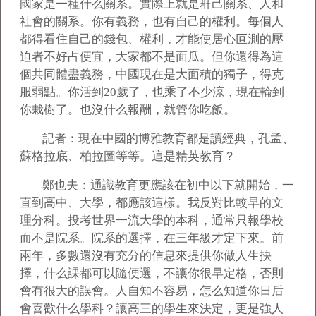
國家是一種什么關系。實際上就是群己關系、人和
社會的關系。你有義務，也有自己的權利。每個人
都得看住自己的錢包、權利，才能使居心叵測的壓
迫者不好占便宜，大家都不是面瓜。但你還得為這
個共同體盡義務，中國現在是大面積的獨子，得克
服弱點。你活到20歲了，也乘了不少涼，現在輪到
你栽樹了。也沒什么報酬，就管你吃飯。
記者：現在中國的博雅教育都是讀經典，孔孟、
蘇格拉底、柏拉圖等等。這是精英教育？
鄭也夫：通識教育更應該在初中以下就開始，一
直到高中、大學，都應該這樣。我反對比較早的文
理分科。投考世界一流大學的本科，通常只報學校
而不是院系。院系的選擇，在三年級才定下來。前
兩年，多數還沒有充分的信息來提供你做人生抉
擇，什么課都可以隨便選，不讓你很早定格，否則
會有很大的誤會。人自知不容易，怎么知道你日后
會喜歡什么學科？讓高三的學生來決定，更是強人