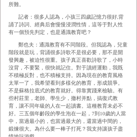
所難。
記者：很多人認為，小孩三四歲記憶力很好,背
誦了詩詞、經典后會慢慢浸潤性情，這等于對人性
有一個預先判定，也是通識教育吧？
鄭也夫：通識教育有不同階段。但我認為，兒童
階段就是玩，背誦很多詩歌不是很必要，那不是開
發興趣，被迫性很重。孩子真正喜歡詩歌了，小時
沒背，不要緊，很快就記住。對于讀經運動，我既
不積極反對，也不積極支持。因為現在的教育風格
太單一了，我希望看到多樣化的教育，形成競爭。
不是蘇格拉底式的教育就好。得靠實踐來檢驗。有
些村莊里，老師、學生少，撤村并點，搞復式教
育，讓不同年級的人在一起讀書。這種教育未必不
好。三五個年齡段的學生泡在一起，7到10歲的人當
中，當過最小的，也當過最大的，還當過中間的，
鍛煉很大。為什么要一棒子打死？我支持讓孩子盡
情地玩游戲。