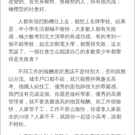
改變的。首先有權勢、無權勢的人，得有個共識：
橄欖型的社會好。
人都有強烈動機往上走，都想上名牌學校。結果
是，中小學生活都極不愉快，大多數人都有失敗
感，極少數考到北大清華的有成功感。有的考到一
個不錯學校，如北京郵電大學，都覺得失敗，這太
荒誕了。一個社會怎么能讓自己的多數青少年都覺
得是失敗者？
不同工作的報酬差距應該不是特別大，否則就難
以分流。城市戶口都不給，就只能壓抑興趣去高
考。德國人給技工、優秀的面包師很大的尊嚴感。
我們沒有完成這個。你愿意做科學家、優秀的高層
管理者，就不要貪圖過高的物質報酬。你工作很愉
快，人家管子工，工作不那么愉快，你還拿人家薪
水的10倍？人家不干，就跟你一起從小高考，誰都
不輕松。