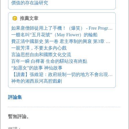
價值的存在論研究
推薦文章
如果唐僧師徒用上了手機！（爆笑） - Free Programmer
一艘名叫“五月花號”（May Flower）的輪船
費正清中國新史 第一卷 君主專制的興衰 第3章 佛教時代的再統一
一親芳澤，不要太多內心戲
言論思想自由和國際文化交流
百年一瞬 白樺著 生命的驛站沒有終點
“如愿女”的故事 神仙故事
【讀書】張維迎：政府統制一切的地方不會出現企業家
神奇的湘西辰河高腔戲劇
評論集
暫無評論。