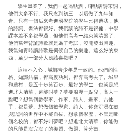
學生畢業了，我們一起喝點酒，聊點唐詩宋詞，
他們大多不行。我只念到初三，以后做了九年知
青。只有一個后來考進國學院的學生比得過我，他
的詩詞、書法都很好。我們談的詩不是很偏，中學
課本差不多都學過，但他們高考一結束就清盤了。
他們當年背誦詩歌就是為了考試，沒開發出興趣。
我當知青時讀詩歌是伺候自己的樂趣。這么好的東
西，至少一部分人應該喜歡吧？
這種不入心，城鄉青少年是一致的。他們的性
格、知識結構，都高度功利。都奔高考去了。城里
和農村，是五十步笑百步。最好的學生，也就是想
進北大清華，這能叫夢？夢要浪漫一點兒，高大一
點吧？想當個數學家、作家、詩人、畫家、吉他
手，都是夢。想做個數學家、詩人，你會沉浸在數
與語詞的世界中不能自拔。想拿個學歷，不管是哪
個名校的，都不好叫夢吧？想進北大清華，你能做
的只能是沒完沒了的復習、做題、算分數。