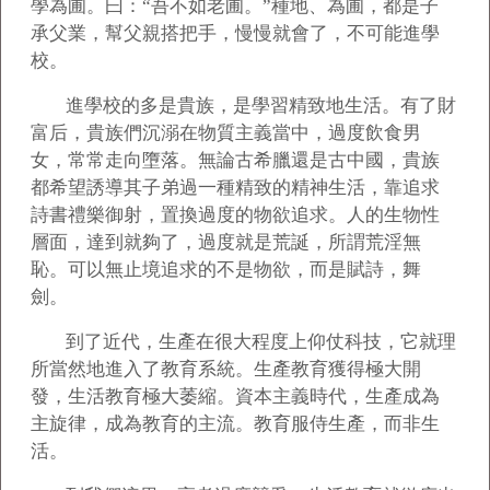
學為圃。曰：“吾不如老圃。”種地、為圃，都是子
承父業，幫父親搭把手，慢慢就會了，不可能進學
校。
進學校的多是貴族，是學習精致地生活。有了財
富后，貴族們沉溺在物質主義當中，過度飲食男
女，常常走向墮落。無論古希臘還是古中國，貴族
都希望誘導其子弟過一種精致的精神生活，靠追求
詩書禮樂御射，置換過度的物欲追求。人的生物性
層面，達到就夠了，過度就是荒誕，所謂荒淫無
恥。可以無止境追求的不是物欲，而是賦詩，舞
劍。
到了近代，生產在很大程度上仰仗科技，它就理
所當然地進入了教育系統。生產教育獲得極大開
發，生活教育極大萎縮。資本主義時代，生產成為
主旋律，成為教育的主流。教育服侍生產，而非生
活。