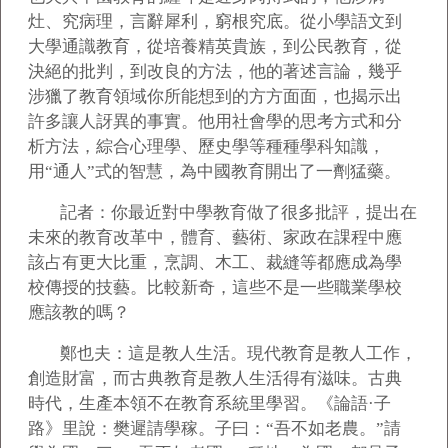
灶、究病理，言辭犀利，窮根究底。從小學語文到
大學通識教育，從培養精英貴族，到公民教育，從
決絕的批判，到改良的方法，他的著述言論，幾乎
涉獵了教育領域你所能想到的方方面面，也揭示出
許多讓人訝異的事實。他用社會學的思考方式和分
析方法，綜合心理學、歷史學等種種學科知識，
用“通人”式的智慧，為中國教育開出了一劑猛藥。
記者：你最近對中學教育做了很多批評，提出在
未來的教育改革中，體育、藝術、家政在課程中應
該占有更大比重，烹調、木工、裁縫等都應成為學
校傳授的技藝。比較新奇，這些不是一些職業學校
應該教的嗎？
鄭也夫：這是教人生活。現代教育是教人工作，
創造財富，而古典教育是教人生活得有滋味。古典
時代，生產本領不在教育系統里學習。《論語·子
路》里說：樊遲請學稼。子曰：“吾不如老農。”請