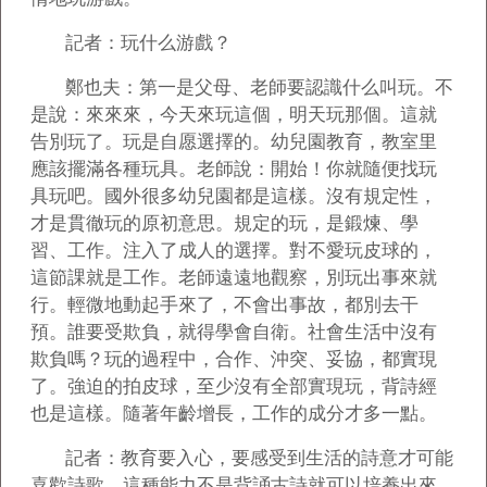
記者：玩什么游戲？
鄭也夫：第一是父母、老師要認識什么叫玩。不
是說：來來來，今天來玩這個，明天玩那個。這就
告別玩了。玩是自愿選擇的。幼兒園教育，教室里
應該擺滿各種玩具。老師說：開始！你就隨便找玩
具玩吧。國外很多幼兒園都是這樣。沒有規定性，
才是貫徹玩的原初意思。規定的玩，是鍛煉、學
習、工作。注入了成人的選擇。對不愛玩皮球的，
這節課就是工作。老師遠遠地觀察，別玩出事來就
行。輕微地動起手來了，不會出事故，都別去干
預。誰要受欺負，就得學會自衛。社會生活中沒有
欺負嗎？玩的過程中，合作、沖突、妥協，都實現
了。強迫的拍皮球，至少沒有全部實現玩，背詩經
也是這樣。隨著年齡增長，工作的成分才多一點。
記者：教育要入心，要感受到生活的詩意才可能
喜歡詩歌。這種能力不是背誦古詩就可以培養出來