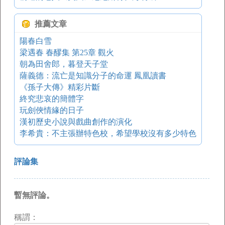
推薦文章
陽春白雪
梁遇春 春醪集 第25章 觀火
朝為田舍郎，暮登天子堂
薩義德：流亡是知識分子的命運 鳳凰讀書
《孫子大傳》精彩片斷
終究悲哀的簡體字
玩劍俠情緣的日子
漢初歷史小說與戲曲創作的演化
李希貴：不主張辦特色校，希望學校沒有多少特色
評論集
暫無評論。
稱謂：