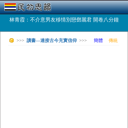
林青霞：不介意男友移情別戀鄧麗君 開卷八分鐘
>>>
讀書—連接古今充實信仰
>>>
簡體
傳統