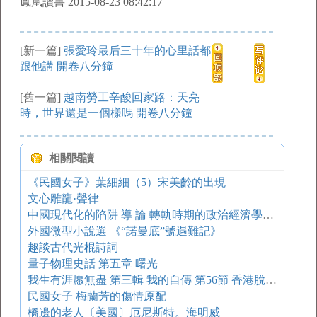
鳳凰讀書 2015-08-23 08:42:17
[新一篇]
張愛玲最后三十年的心里話都
跟他講 開卷八分鐘
[舊一篇]
越南勞工辛酸回家路：天亮
時，世界還是一個樣嗎 開卷八分鐘
相關閱讀
《民國女子》葉細細（5）宋美齡的出現
文心雕龍·聲律
中國現代化的陷阱 導 論 轉軌時期的政治經濟學問題
外國微型小說選 《“諾曼底”號遇難記》
趣談古代光棍詩詞
量子物理史話 第五章 曙光
我生有涯愿無盡 第三輯 我的自傳 第56節 香港脫險寄寬恕兩兒（1）
民國女子 梅蘭芳的傷情原配
橋邊的老人〔美國〕厄尼斯特。海明威