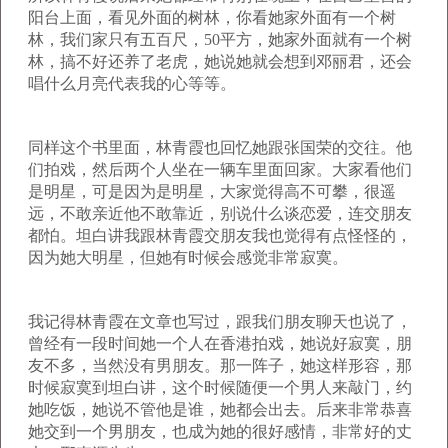
阳台上面，看见外面的树林，你看她家外面有一个树
林，我们家只有五百尺，
50
平方，她家外面就有一个树
林，搞不好还养了老虎，她说她就会想到邓丽君，还会
唱什么月亮代表我的心等等。
同样这个书里面，林青霞也回忆她跟张国荣的交往。他
们拍戏，然后两个人坐在一辆车里面回家。大家看他们
是明星，可是因为是明星，大家觉得高不可攀，很遥
远，不敢亲近他不敢靠近，别说什么谈恋爱，连交朋友
都怕。坦白讲我跟林青霞交朋友我也觉得有点怪怪的，
因为她大明星，但她有时候会感觉非常寂寞。
我记得林青霞在文章也写过，跟我们朋友聊天也说了，
曾经有一段时间她一个人在香港拍戏，她说好寂寞，朋
友不多，当然没有男朋友。那一阵子，她这样形容，那
时候寂寞到坦白讲，这个时候随便一个男人来敲门，约
她吃饭，她说不管他是谁，她都会出去。后来非常恭喜
她交到一个男朋友，也成为她的很好感情，非常好的丈