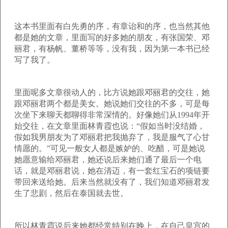
这本书里面有白先勇的序，有章诒和的序，也当然其他
都是她的文章，里面写的好多她的朋友，有张国荣、邓
丽君，有杨帆、董桥等等，没有我，因为第一本书已经
写了我了。
里面呢多文章很动人的，比方说她跟邓丽君的交往，她
跟邓丽君两个都是美女。她说她们交往的不多，可是每
次坐下来聊天都聊得非常深情的。好像她们从
1994
年开
始交往，在文章里面林青霞也说：“假如当时没结婚，
假如我男朋友为了邓丽君把我抛弃了，我是服气了心甘
情愿的。”可见一般女人都是嫉妒的、吃醋，可是她说
她愿意输给邓丽君，她还说后来她们通了最后一个电
话，就是邓丽君说，她在清迈，有一套红宝石的项链要
带回来送给她。后来当然就没有了，我们知道邓丽君发
生了悲剧，然后在泰国就去世。
所以林青霞说后来她都经常特别在晚上，在自己皇宫的