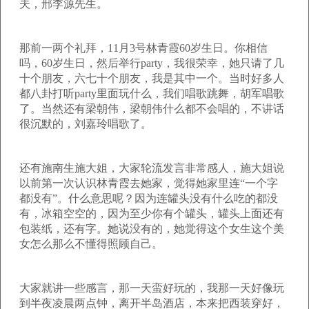
夫，邢李源先生。
那前一两个礼拜，
11
月
3
号林青霞
60
岁生日。你相信
吗，
60
岁生日，然后举行
party
，我很荣幸，她只请了几
十个朋友，六七十个朋友，我是其中一个。当时好多人
都八卦打听
party
里面玩什么，我们唱歌跳舞，胡军唱歌
了。当然还有梁朝伟，梁朝伟什么都不会唱的，不讲话
很沉默的，刘嘉玲唱歌了。
还有施南生施大姐，大家轮流发言非常感人，施大姐说
以前第一次认识林青霞去她家，觉得她家里连“一个字
都没有”。什么意思呢？因为连罐头没有什么吃的都没
有，冰箱空空的，因为至少你有个罐头，罐头上面还有
包装纸，还有字。她说没有的，她觉得这个女生这个美
女怎么那么不懂得照顾自己。
大家就讲一些感言，那一天蛮好玩的，我那一天好像玩
到半夜凌晨两点钟，离开半岛酒店，本来把西装穿好，