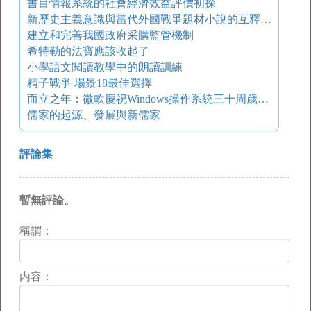
書目情報系統的社會經濟效益評價初探
新歷史主義意識與當代外國戰爭題材小說的互釋 ——新歷史主義與《五號屠場》的歷史敘事 ——從武田泰淳的小說看日本對華戰爭的性質 ——《榮譽之劍》：荒誕與諷刺中的真實 ——大岡升平《野火》：重塑戰爭記憶 ——《第二十二條軍規》中的虛構與真實
建立和完善我國政府采購監管機制
希特勒的法寶應該收起了
小學語文閱讀教學中的朗讀訓練
精子戰爭 場景18最佳選擇
而立之年：微軟慶祝Windows操作系統三十周歲生日
儒家的起源、發展與新儒家
評論集
暫無評論。
稱謂：
内容：