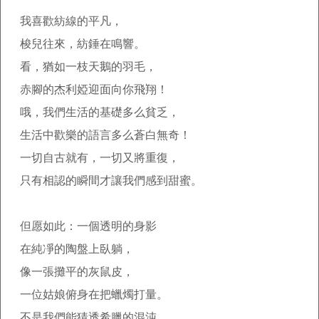
我喜歡紡線的平凡，
梭兒往來，紡錘在鳴響。
看，猶如一枝天鵝的羽毛，
赤腳的杰利婭迎面向你飛翔！
哦，我們生活的基礎多么貧乏，
生活中歡樂的語言多么蒼白無奇！
一切自古就有，一切又將重復，
只有相認的瞬間才讓我們感到甜蜜。
但愿如此：一個透明的身影
在純凈的陶盤上臥躺，
像一張攤平的灰鼠皮，
一位姑娘俯身在把蠟燭打量。
不是我們能猜透希臘的混沌，