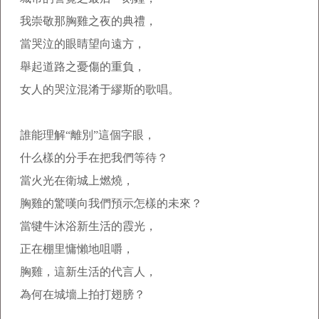
我崇敬那胸雞之夜的典禮，
當哭泣的眼睛望向遠方，
舉起道路之憂傷的重負，
女人的哭泣混淆于繆斯的歌唱。
誰能理解“離別”這個字眼，
什么樣的分手在把我們等待？
當火光在衛城上燃燒，
胸雞的驚嘆向我們預示怎樣的未來？
當犍牛沐浴新生活的霞光，
正在棚里慵懶地咀嚼，
胸雞，這新生活的代言人，
為何在城墻上拍打翅膀？