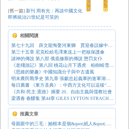
[舊一篇]
新刊 周有光：再談中國文化
即將統治21世紀是可笑的
相關閱讀
第七十九回 薛文龍悔娶河東獅 賈迎春誤嫁中山狼
第三十五章 尼克松給毛澤東送上一把核保護傘
諸神的傳說 第八部 俄底修斯的傳說 懲罚女仆
《老殘游記》第八回 桃花山月下遇虎 柏樹峪雪中訪賢
《思維的樂趣》中國知識分子與中古遺風
明末農民戰爭史 第九章 張獻忠起義軍的進軍湖廣、江西
每日薦書 《東方圣典》：中西方文化可以這樣“和解”嗎？
《共和·民主·憲政》摘要 20、自由主義與儒教社會
梁遇春 春醪集 第44章 GILES LYTTON STRACHEY (3)
推薦文章
母親眼中的三毛：她根本是個&quot;紙人&quot; 鳳凰副刊