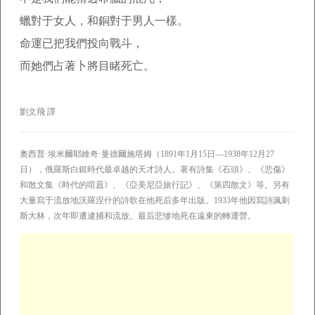
蠟對于女人，和銅對于男人一樣。
命運已把我們投向戰斗，
而她們占著卜將目睹死亡。
劉文飛 譯
奧西普·埃米爾耶維奇·曼德爾施塔姆（1891年1月15日—1938年12月27
日），俄羅斯白銀時代最卓越的天才詩人。著有詩集《石頭》、《悲傷》
和散文集《時代的喧囂》、《亞美尼亞旅行記》、《第四散文》等。另有
大量寫于流放地沃羅涅什的詩歌在他死后多年出版。1933年他因寫詩諷刺
斯大林，次年即遭逮捕和流放。最后悲慘地死在遠東的轉運營。