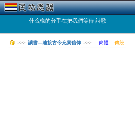
什么樣的分手在把我們等待 詩歌
>>>
讀書—連接古今充實信仰
>>>
簡體
傳統