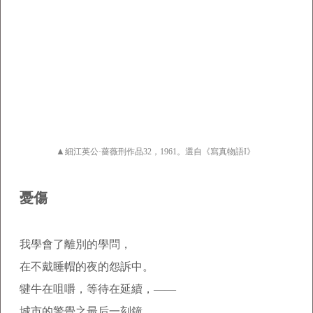
▲
細江英公·薔薇刑作品32，1961。選自《寫真物語I》
憂傷
我學會了離別的學問，
在不戴睡帽的夜的怨訴中。
犍牛在咀嚼，等待在延續，——
城市的警覺之最后一刻鐘，