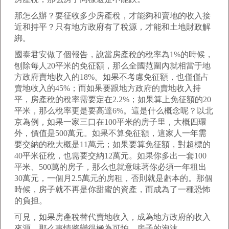
那怎么辦？要征收多少房產稅，才能夠和賣地的收入接
近和持平？只有地方政府有了稅源，才能和土地財政解
綁。
國泰君安做了個報告，說當房產稅的稅率為1%的時候，
刨除每人20平米的免征額，那么全國范圍內就相當于地
方政府賣地收入的18%。如果不考慮免征額，也僅僅占
賣地收入的45%；而如果要跟地方政府的賣地收入持
平，房產稅的稅率需要定在2.2%；如果算上免征額的20
平米，那么稅率更是要高達6%。這是什么概念呢？以北
京為例，如果一家三口在100平米的房子里，大概四環
外，價值是500萬元。如果不算免征額，這家人一年需
要交納的稅大概是11萬元；如果要算免征額，對超標的
40平米征稅，也需要交納12萬元。如果你多出一套100
平米、500萬的房子，那么也就意味著你必須一年租出
30萬元，一個月2.5萬元的房租，否則就是虧本的。那個
時候，房子就不再是你甜蜜的資產，而成為了一種恐怖
的負担。
可見，如果房產稅替代賣地收入，成為地方政府的收入
來源，那么事情將變得極為可怕，房子的泡沫