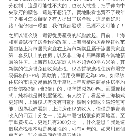
分稅制，這是可能性不大的，也沒人敢提，把手伸向中
央政府的腰包，這是不想混了。賣地眼看也賣不了幾年
了？那可怎么辦呢？有人提出了房產稅，這是個好思
路！但仔細一琢磨，我們竟然發現，已經不太可能了！
之所以這么說，還得從房產稅的試點說起。目前，上海
和重慶試行了房產稅的改革，上海開征的房產稅征收范
圍包括上海市居民家庭在上海市新購且屬于該居民家庭
第二套及以上的住房，以及非上海市居民家庭在當地新
購的住房。上海市居民家庭人均不超過60平方米的，其
新購的住房暫免征收房產稅。稅基暫按應稅住房市場交
易價格的70%計算繳納，適用稅率暫定為0.6%。如果該
住房的市場交易價格低于當地上年度新建商品住房平均
銷售價格2倍（含2倍）的，稅率暫減為0.4%。而重慶模
式，純粹就是對別墅征稅。有人說了，看起來上海模式
更好啊，上海模式有沒有可能推廣到全國呢？這絕無可
能，因為我們看到，上海房產稅的收入，僅僅是他賣地
收入的四五十分之一，這其中還包括很多商業地產。至
于重慶模式，更是只有2000分之一，什么意思？就是這
個房產稅根本就是象征性的，可有可無的。如果用這個
房產稅，那么房子同樣還是不能跌。