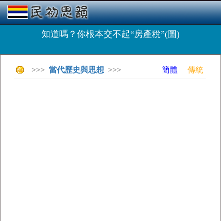
知道嗎？你根本交不起“房產稅”(圖)
>>>
當代歷史與思想
>>>
簡體
傳統