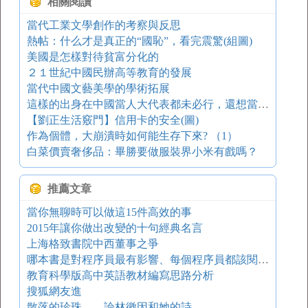
相關閱讀
當代工業文學創作的考察與反思
熱帖：什么才是真正的“國恥”，看完震驚(組圖)
美國是怎樣對待貧富分化的
２１世紀中國民辦高等教育的發展
當代中國文藝美學的學術拓展
這樣的出身在中國當人大代表都未必行，還想當總統？
【劉正生活竅門】信用卡的安全(圖)
作為個體，大崩潰時如何能生存下來? （1）
白菜價賣奢侈品：畢勝要做服裝界小米有戲嗎？
推薦文章
當你無聊時可以做這15件高效的事
2015年讓你做出改變的十句經典名言
上海格致書院中西董事之爭
哪本書是對程序員最有影響、每個程序員都該閱讀的書？
教育科學版高中英語教材編寫思路分析
搜狐網友進
散落的珍珠——論林徽因和她的詩