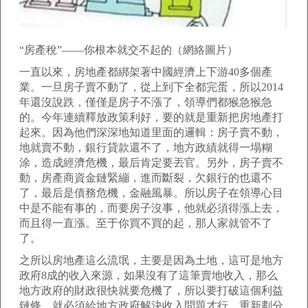
“房產稅”——你根本就交不起的（網絡圖片）
一直以來，房地產都綁架著中國經濟上下游40多個產
業。一旦房子賣不動了，從上到下全都完蛋，所以2014
年還沒說跌，僅僅是房子不漲了，領導們都猴急猴急
的。今年連續釋放政策利好，要的就是重新把房地產打
起來。因為他們深深地知道里面的邏輯：房子賣不動，
地就賣不動，銀行貸款還不了，地方政績就得一塌糊
涂，造成經濟危機，最后肯定要丟官。另外，房子賣不
動，房產商資金鏈緊繃，進而斷裂，欠銀行的也還不
了，最后是債務危機，金融風暴。所以房子在領導心目
中是不能有事的，而要房子沒事，他就必須得漲上去，
而且得一直漲。至于你買不買的起，那人家就管不了
了。
之所以房地產這么流氓，主要是因為土地，這可是地方
政府8成的收入來源，如果沒有了這筆賣地收入，那么
地方政府的財政很快就要危機了，所以要打破這個利益
鏈條，就必須給地方政府解決收入問題才行，重新劃分