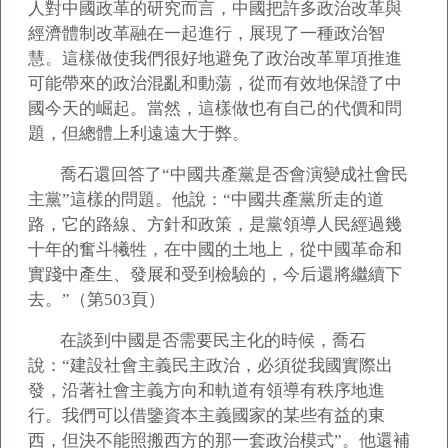
人對中國政革的研究而言，中國把許多政治改革與
經濟體制改革融在一起進行，展現了一種政治智
慧。這樣做使我們很好地避免了政治改革單項推進
可能帶來的政治混亂和動蕩，從而有效地保證了中
國今天的崛起。當然，這樣做也有自己的代價和問
題，但總體上利遠遠大于弊。
喬石還回答了“中國共產黨是否會演變成社會民
主黨”這樣的問題。他說：“中國共產黨所走的道
路，它的路線、方針和政策，是黨領導人民經過幾
十年的奮斗犧牲，在中國的土地上，從中國革命和
實踐中產生、發展和受到檢驗的，今后還將繼續下
去。”（第503頁）
在談到中國是否需要民主化的時候，喬石
說：“建設社會主義民主政治，必須從我國實際出
發，沿著社會主義方向和軌道有領導有秩序地進
行。我們可以借鑒資本主義國家的某些有益的東
西，但決不能照搬西方的那一套政治模式”。他還補