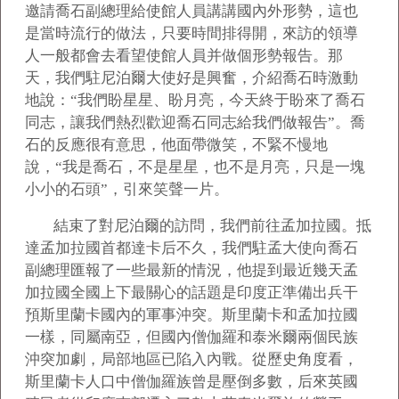
邀請喬石副總理給使館人員講講國內外形勢，這也
是當時流行的做法，只要時間排得開，來訪的領導
人一般都會去看望使館人員并做個形勢報告。那
天，我們駐尼泊爾大使好是興奮，介紹喬石時激動
地說：“我們盼星星、盼月亮，今天終于盼來了喬石
同志，讓我們熱烈歡迎喬石同志給我們做報告”。喬
石的反應很有意思，他面帶微笑，不緊不慢地
說，“我是喬石，不是星星，也不是月亮，只是一塊
小小的石頭”，引來笑聲一片。
結束了對尼泊爾的訪問，我們前往孟加拉國。抵
達孟加拉國首都達卡后不久，我們駐孟大使向喬石
副總理匯報了一些最新的情況，他提到最近幾天孟
加拉國全國上下最關心的話題是印度正準備出兵干
預斯里蘭卡國內的軍事沖突。斯里蘭卡和孟加拉國
一樣，同屬南亞，但國內僧伽羅和泰米爾兩個民族
沖突加劇，局部地區已陷入內戰。從歷史角度看，
斯里蘭卡人口中僧伽羅族曾是壓倒多數，后來英國