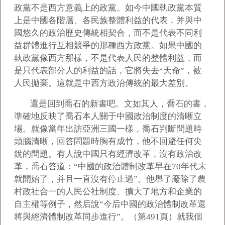
政黨不是西方意義上的政黨。如今中國執政黨本質
上是中國各階層、各民族整體利益的代表，并與中
國悠久的政治歷史傳統相契合，而不是代表不同利
益群體進行互相競爭的那種西方政黨。如果中國的
執政黨像西方那樣，不是代表人民的整體利益，而
是只代表部分人的利益的話，它將失去“天命”，被
人民拋棄。這就是中西方政治傳統的最大差別。
還是回到喬石的新書吧。文如其人，喬石的書，
準確地反映了喬石本人關于中國政治制度的清晰立
場。就像當年出訪亞洲三國一樣，喬石判斷問題時
頭腦清晰，回答問題時胸有成竹，他不回避任何尖
銳的問題。有人說中國只有經濟改革，沒有政治改
革，喬石答道：“中國的政治體制改革早在70年代末
就開始了，并且一直沒有停止過”。他舉了廢除了農
村政社合一的人民公社制度、擴大了地方和企業的
自主權等例子，然后說“今后中國的政治體制改革還
將與經濟體制改革同步進行”。（第491頁）就我個