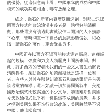
的優勢。從這個意義上看，中國軍隊的成功和中國
模式的成功其道相通，哪有放棄之理。
總之，喬石的新著內容廣泛而深刻，對那些只認
同西方模式的政治浪漫主義者是一貼很好的清醒
劑。那些還沒有讀過此書就說信口開河的人不妨靜
下心來，暫時擱置一下自己的意識形態偏執，細心
讀一讀喬石的著作，定會受益良多。
中國正在以西方不認可的模式迅速崛起。這種崛
起的規模、強度和力度人類歷史上聞所未聞。對
此，許多西方的智者比我們的一些文人書生頭腦要
清醒得多，采訪喬石的加德爾斯就是這樣一位智
者。有些人與其在那兒糾纏喬石和加德爾斯是首否
談過黨的領導，還不如讀一讀加德爾斯就中、美兩
國政治模式比較寫過的不少文章。加德爾斯對美國
今天政治模式似乎有一種恨鐵不成鋼的感覺，并多
次提到美國如果不進行政治改革，美國將競爭不過
中國，他這樣寫到：