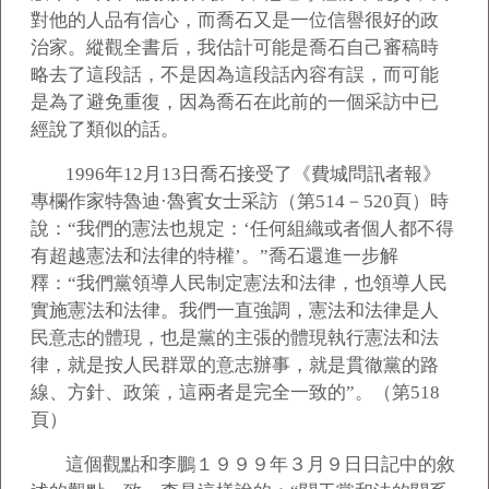
對他的人品有信心，而喬石又是一位信譽很好的政
治家。縱觀全書后，我估計可能是喬石自己審稿時
略去了這段話，不是因為這段話內容有誤，而可能
是為了避免重復，因為喬石在此前的一個采訪中已
經說了類似的話。
1996
年12月13日喬石接受了《費城問訊者報》
專欄作家特魯迪·魯賓女士采訪（第514－520頁）時
說：“我們的憲法也規定：‘任何組織或者個人都不得
有超越憲法和法律的特權’。”喬石還進一步解
釋：“我們黨領導人民制定憲法和法律，也領導人民
實施憲法和法律。我們一直強調，憲法和法律是人
民意志的體現，也是黨的主張的體現執行憲法和法
律，就是按人民群眾的意志辦事，就是貫徹黨的路
線、方針、政策，這兩者是完全一致的”。（第518
頁）
這個觀點和李鵬１９９９年３月９日日記中的敘