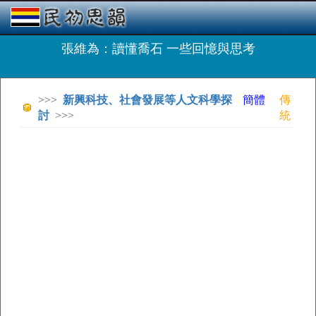
張維為：讀懂喬石 一些回憶與思考
>>>
新興科技、社會發展等人文科學探
簡體
傳
討
>>>
統