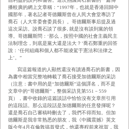
體利益的誤判和傷害。這次熱議喬石新書的一篇傳
播較廣的網上文章稱：“1997年，也就是香港回歸中
國那年，著名記者哥德爾斯曾在人民大會堂專訪了
喬石（人大常委會委員長）。哥德爾斯事后提及過
這次采訪。說喬石談了很多, 就是沒有談到黨的領
導。哥德爾斯問：‘那么，按照中國的社會主義民主
法制理念，到底是黨大還是法大？’喬石鄭重的回答
說：‘任何組織和個人都不能凌駕于憲法和法律之
上’。”
寫這篇報道的人顯然還沒有讀過喬石的新書，因
為書中相當完整地轉載了喬石接受加德爾斯的采訪
（注意：書中用的是“加德爾斯”這個譯名，而不是
文章中的“哥德爾斯”，整個采訪見第551－559
頁），書中收錄的這篇談話中恰恰沒有文章所引用
的這段話。那么這段話是加德爾斯的任意發揮呢？
還是喬石自己審稿時刪去了，我們不得而知。但加
德爾斯是我非常熟悉的朋友，我《中國震撼》英文
版今年4月在倫敦搞首發式，他還專程前來祝賀，我