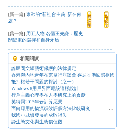
[新一篇]
東歐的“新社會主義”新在何
處？
[舊一篇]
周五人物 名儒王先謙：歷史
關鍵處的選擇和自身矛盾
相關閱讀
論民間文學藝術保護的法律規定
香港與內地青年在京舉行座談會 喜迎香港回歸祖國
抵押權若干問題的探討（之一）
Windows 8用戶界面應該這樣設計
行為主義心理學在人學研究上的貢獻
英特爾2015年云計算愿景
面向應用的物流績效評價方法比較研究 ——一個理論梳理框架
我國小城鎮發展的成敗得失
論生態文化與生態價值觀