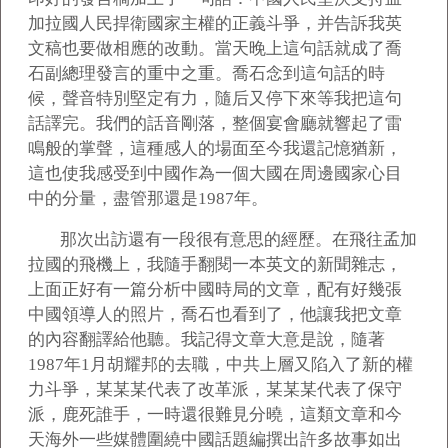
加拉國人民捍衛國家主權的正義斗爭，并告訴我英
文稿也要做相應的改動。當天晚上這句話就成了喬
石副總理發言的重中之重。喬石念到這句話的時
候，聲音特別堅定有力，隨后又停下來等我把這句
話譯完。我們的話音剛落，整個宴會廳就響起了雷
鳴般的掌聲，這種感人的場面至今我還記憶猶新，
這也使我感受到中國作為一個大國在周邊國家心目
中的分量，盡管那還是1987年。
那次出訪還有一段很有意思的經歷。在飛往孟加
拉國的飛機上，我隨手翻閱一本英文的新聞雜志，
上面正好有一篇分析中國時局的文章，配有好幾張
中國領導人的照片，喬石也看到了，他讓我把文章
的內容翻譯給他聽。我記得文章大意是說，隨著
1987年1月胡耀邦的去職，中共上層又陷入了新的權
力斗爭，某某某代表了改革派，某某某代表了保守
派，鹿死誰手，一時還很難見分曉，這類文章和今
天海外一些媒體圍繞中國話題編撰出許多故事如出