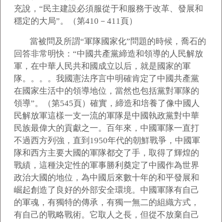
充說，“民主建設必須服從于和服務于改革、發展和
穩定的大局”。（第410－411頁）
當被問及所謂“軍隊國家化”問題的時候，喬石的
回答非常明快：“中國共產黨締造和領導的人民解放
軍，在中華人民共和國成立以后，就是國家的軍
隊。。。。我國憲法序言中明確肯定了中國共產黨
在國家生活中的領導地位，當然也包括黨對軍隊的
領導”。（第545頁）確實，締造和培養了像中國人
民解放軍這樣一支一流的軍隊是中國執政黨對中華
民族最偉大的貢獻之一。百年來，中國軍隊一直打
不過西方列強，直到1950年代的朝鮮戰爭，中國軍
隊和西方主要大國的軍隊都交了手，取得了輝煌的
戰績，這種決定性的軍事勝利奠定了中國作為世界
政治大國的地位，為中國后來數十年的和平發展和
崛起創造了良好的外部安全環境。中國軍隊有自己
的軍魂，有獨特的傳承，有獨一無二的組織方式，
有自己的戰略戰術。它取人之長，但從不放棄自己