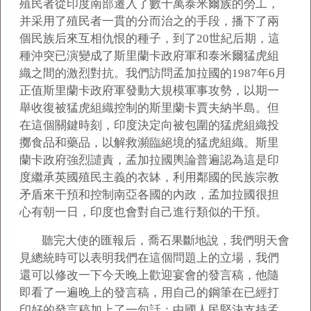
殖民者從印度南部遷入了數十萬泰米爾族的勞工，
并采用了殖民者一貫的分而治之的手段，播下了兩
個民族后來互相仇恨的種子，到了20世紀后期，這
種沖突已演變成了斯里蘭卡政府軍和泰米爾猛虎組
織之間的激烈對抗。我們訪問孟加拉國的1987年6月
正值斯里蘭卡政府軍發動大規模軍事攻勢，以期一
舉收復被猛虎組織控制的斯里蘭卡賈夫納半島。但
在這個關鍵時刻，印度決定向被包圍的猛虎組織投
擲食品和藥品，以解救瀕臨絕境的猛虎組織。斯里
蘭卡政府強烈譴責，孟加拉國輿論普遍認為這是印
度繼承英國殖民主義的衣缽，利用鄰國的民族宗教
矛盾來干預和控制南亞各國的內政，孟加拉國很担
心有朝一日，印度也會對自己進行類似的干預。
聽完大使的匯報后，喬石果斷地說，我們明天會
見總統時可以表明我們在這個問題上的立場，我們
還可以修改一下今天晚上歡迎宴會的發言稿，他隨
即看了一遍晚上的發言稿，用自己的鋼筆在已經打
印好的發言稿加上了一句話：中國人民堅決支持孟