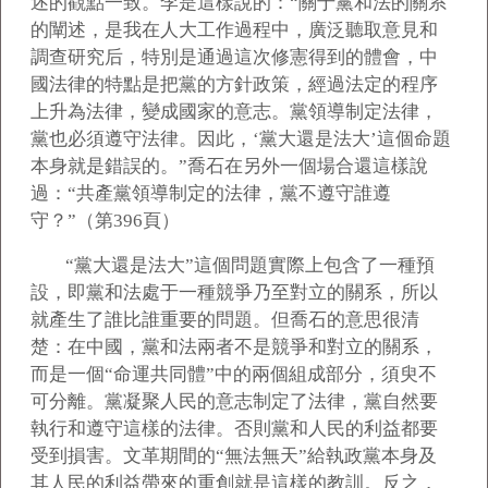
述的觀點一致。李是這樣說的：“關于黨和法的關系
的闡述，是我在人大工作過程中，廣泛聽取意見和
調查研究后，特別是通過這次修憲得到的體會，中
國法律的特點是把黨的方針政策，經過法定的程序
上升為法律，變成國家的意志。黨領導制定法律，
黨也必須遵守法律。因此，‘黨大還是法大’這個命題
本身就是錯誤的。”喬石在另外一個場合還這樣說
過：“共產黨領導制定的法律，黨不遵守誰遵
守？”（第396頁）
“
黨大還是法大”這個問題實際上包含了一種預
設，即黨和法處于一種競爭乃至對立的關系，所以
就產生了誰比誰重要的問題。但喬石的意思很清
楚：在中國，黨和法兩者不是競爭和對立的關系，
而是一個“命運共同體”中的兩個組成部分，須臾不
可分離。黨凝聚人民的意志制定了法律，黨自然要
執行和遵守這樣的法律。否則黨和人民的利益都要
受到損害。文革期間的“無法無天”給執政黨本身及
其人民的利益帶來的重創就是這樣的教訓。反之，