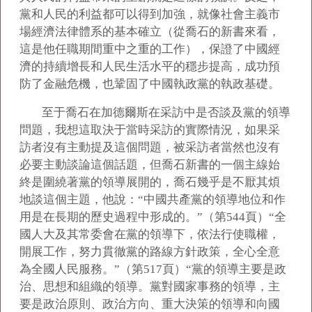
黨和人民的利益都可以得到加強，就像社會主義市
場經濟法律體系的基本確立（從喬石的新書來看，
這是他任職期間重中之重的工作），保證了中國經
濟的持續增長和人民生活水平的穩步提高，成功預
防了金融危機，也鞏固了中國執政黨的執政基礎。
至于喬石在加德爾斯在采訪中是否談及黨的領導
問題，我想這取決于當時采訪的實際情況，如果采
訪者沒有主動提及這個問題，被采訪者當然也沒有
必要主動談論這個話題，但喬石新書的一個主線始
終是圍繞著黨的領導展開的，喬石幾乎是不厭其煩
地談這個主題，他說：“中國共產黨的領導地位和作
用是在長期的歷史過程中形成的。”（第544頁）“全
國人大及其常委會在黨的領導下，依法行使職權，
開展工作，努力貫徹黨的路線方針政策，全心全意
為全國人民服務。”（第517頁）“黨的領導主要是政
治、思想和組織的領導。黨對國家事務的領導，主
要是政治原則、政治方向、重大決策的領導和向國