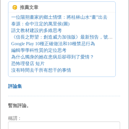
推薦文章
一位陽朔畫家的鄉土情懷：將桂林山水“畫”出去
泰源：命中注定的萬里侯(圖)
語文教材建設的多維思考
《信長之野望：創造威力加強版》最新預告，號稱史上最強的威力加強版喔
Google Play 10種正確做法和10種禁忌行為
編輯學學科性質的定位思考
為什么獨身的她在患病后卻尋到了愛情？
恐怖理發店 短片
沒有時間去干所有想干的事情
評論集
暫無評論。
稱謂：