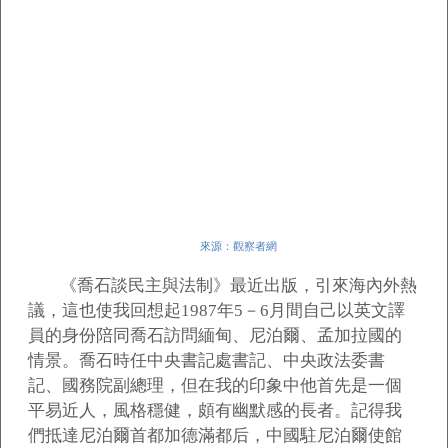
來源：觀察者網
《喬石談民主與法制》最近出版，引來海內外熱
議，這也使我回想起1987年5－6月間自己以英文譯
員的身份陪同喬石訪問緬甸、尼泊爾、孟加拉國的
情景。喬石時任中央書記處書記、中央政法委書
記、國務院副總理，但在我的印象中他首先是一個
平易近人，風格穩健，頗有幽默感的長者。記得我
們抵達尼泊爾首都加德滿都后，中國駐尼泊爾使館