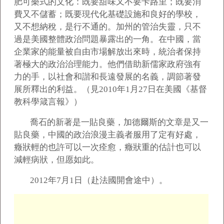
肥可樂式的文化：既要甜味又不要卡路里；既要消
費又不儲蓄；既要現代化基礎設施和良好的學校，
又不想納稅，是行不通的。加州的管治失靈，只不
過是美國整體政治問題暴露出的一角。在中國，當
企業家的能量被自由市場解放出來時，統治者保持
著極大的政治治理能力。他們借助新儒家政府強有
力的手，以社會和諧和長遠發展的名義，調節著發
展所釋出的利益。（見2010年1月27日在美國《基督
教科學箴言報》）
喬石的新著是一貼良藥，加德爾斯的文章是又一
貼良藥，中國的政治浪漫主義者服用了定有好處，
癥狀輕的也許可以一次痊愈，癥狀重的估計也可以
減輕病狀，但愿如此。
2012
年7月1日（赴法國開會途中）。