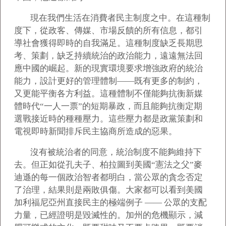
現在我們生活在消費者民主制度之中。在這種制
度下，從政客、傳媒、市場反饋的所有信息，都引
導社會獲得即時的自我滿足。這種制度缺乏長期思
考、策劃，缺乏持續統治的政治能力，遠遠無法回
應中國的崛起。新的現實環境要求增強政府的統治
能力，設計更好的管理體制——既有更多的制約，
又更能平衡各方利益。這種體制不僅能夠抗衡新媒
體時代“一人一票”的短期暴政，而且能夠抗衡定期
選戰接近時的種種壓力。這些壓力都是政黨策劃和
電視即時新聞排斥民主協商所造成的惡果。
沒有被統治者的同意，統治制度不能夠維持下
去。但正如從孔夫子、柏拉圖到美國“憲法之父”麥
迪遜的每一個政治智者都明白，當公眾的貪念否定
了治理，結果則是兩敗俱傷。大家都可以看到美國
加利福尼亞州直接民主的極端例子 —— 公眾的支配
力量，已經證明是毀滅性的。加州的危機顯示，減