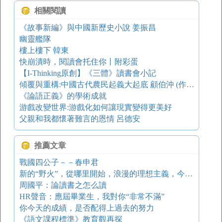
相關閱讀
《故事新編》與中國新歷史小說 姜振昌
幽靈艦隊
樓上樓下 韓東
快崩潰時，閱讀會托住你丨附彩蛋
【I-Thinking原創】《三體》讀書會小記
傾覆與重構:中國古代農民起義大起底 顧伯沖 (作者)
《論語正義》的學術成就
游戲改變世界:游戲化如何讓現實變得更美好
父親和我都懷著難言的恩情 呂德安
推薦文章
戰國四公子－－春申君
新的“野火”，從哪里開始，浪漫的理想主義，今何在？
周國平：論讀書之怎么讀
HR聲音：應屆畢業生，我對你“非常不滿”
你今天的成績，是否配得上過去的努力
《語文課程標準》教育觀再探