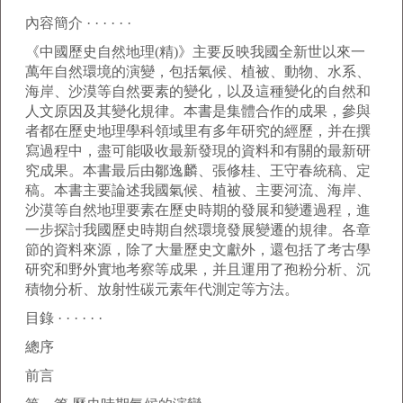
內容簡介 · · · · · ·
《中國歷史自然地理(精)》主要反映我國全新世以來一
萬年自然環境的演變，包括氣候、植被、動物、水系、
海岸、沙漠等自然要素的變化，以及這種變化的自然和
人文原因及其變化規律。本書是集體合作的成果，參與
者都在歷史地理學科領域里有多年研究的經歷，并在撰
寫過程中，盡可能吸收最新發現的資料和有關的最新研
究成果。本書最后由鄒逸麟、張修桂、王守春統稿、定
稿。本書主要論述我國氣候、植被、主要河流、海岸、
沙漠等自然地理要素在歷史時期的發展和變遷過程，進
一步探討我國歷史時期自然環境發展變遷的規律。各章
節的資料來源，除了大量歷史文獻外，還包括了考古學
研究和野外實地考察等成果，并且運用了孢粉分析、沉
積物分析、放射性碳元素年代測定等方法。
目錄 · · · · · ·
總序
前言