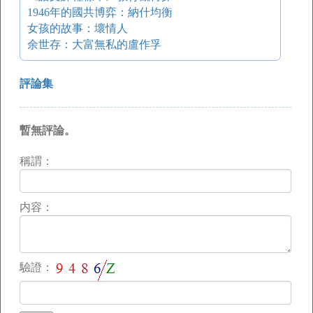
1946年的國共博弈：納什均衡
女孩的故事：壞情人
余世存：大富無私的盧作孚
評論集
暫無評論。
稱謂：
内容：
驗證：