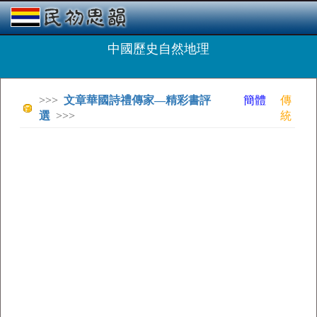
中國歷史自然地理
>>>
文章華國詩禮傳家—精彩書評
簡體
傳
選
>>>
統