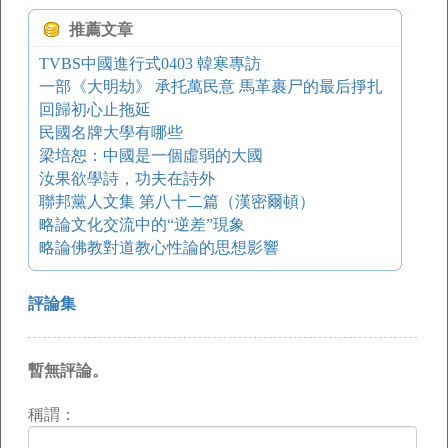
推薦文章
TVBS中國進行式0403 韓寒專訪
一部《大明劫》 承托萬民意 馬革裹尸的最后掙扎
回歸初心止拖延
民國名牌大學有哪些
梁培恕：中國是一個虛弱的大國
汝果欲學詩，功夫在詩外
聯邦黨人文集 第八十二篇（漢密爾頓）
略論文化交流中的“逆差”現象
略論佛教對道教心性論的思想影響
評論集
暫無評論。
稱謂：