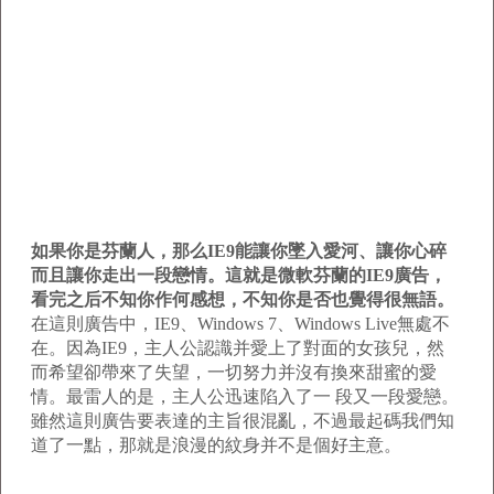
如果你是芬蘭人，那么IE9能讓你墜入愛河、讓你心碎
而且讓你走出一段戀情。這就是微軟芬蘭的IE9廣告，
看完之后不知你作何感想，不知你是否也覺得很無語。
在這則廣告中，IE9、Windows 7、Windows Live無處不
在。因為IE9，主人公認識并愛上了對面的女孩兒，然
而希望卻帶來了失望，一切努力并沒有換來甜蜜的愛
情。最雷人的是，主人公迅速陷入了一 段又一段愛戀。
雖然這則廣告要表達的主旨很混亂，不過最起碼我們知
道了一點，那就是浪漫的紋身并不是個好主意。