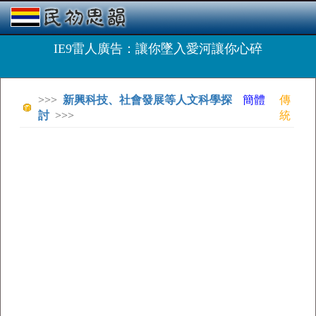
IE9雷人廣告：讓你墜入愛河讓你心碎
>>>
新興科技、社會發展等人文科學探
簡體
傳
討
>>>
統