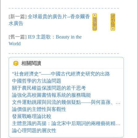
[新一篇]
全球最貴的廣告片--香奈爾香
水廣告
[舊一篇]
IE9 主題歌：Beauty in the
World
相關閱讀
“社會經濟史”——中國古代經濟史研究的出路
中國哲學的方法論問題
關于農民權益保護問題的若干思考
論強化高校圖書情報系統的服務職能
文件運動跳躍與回流的幾個疑點——與何嘉蓀、潘連根同志商榷
論價值的主體性與客觀性
發展戰略理論比較
主體意識的高揚：論北宋中后期詞的兩種藝術精神及創作特征
論心理問題的層次性