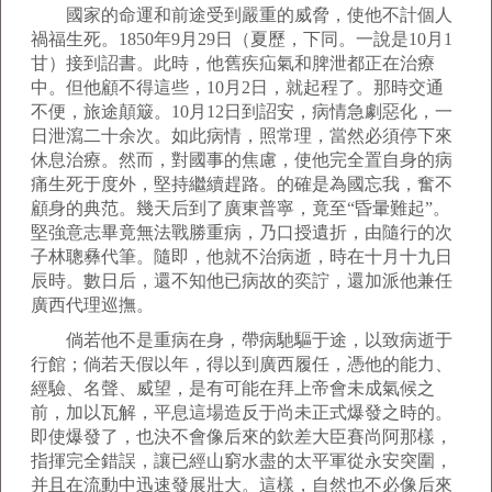
國家的命運和前途受到嚴重的威脅，使他不計個人
禍福生死。1850年9月29日（夏歷，下同。一說是10月1
甘）接到詔書。此時，他舊疾疝氣和脾泄都正在治療
中。但他顧不得這些，10月2日，就起程了。那時交通
不便，旅途顛簸。10月12日到詔安，病情急劇惡化，一
日泄瀉二十余次。如此病情，照常理，當然必須停下來
休息治療。然而，對國事的焦慮，使他完全置自身的病
痛生死于度外，堅持繼續趕路。的確是為國忘我，奮不
顧身的典范。幾天后到了廣東普寧，竟至“昏暈難起”。
堅強意志畢竟無法戰勝重病，乃口授遺折，由隨行的次
子林聰彝代筆。隨即，他就不治病逝，時在十月十九日
辰時。數日后，還不知他已病故的奕詝，還加派他兼任
廣西代理巡撫。
倘若他不是重病在身，帶病馳驅于途，以致病逝于
行館；倘若天假以年，得以到廣西履任，憑他的能力、
經驗、名聲、威望，是有可能在拜上帝會未成氣候之
前，加以瓦解，平息這場造反于尚未正式爆發之時的。
即使爆發了，也決不會像后來的欽差大臣賽尚阿那樣，
指揮完全錯誤，讓已經山窮水盡的太平軍從永安突圍，
并且在流動中迅速發展壯大。這樣，自然也不必像后來