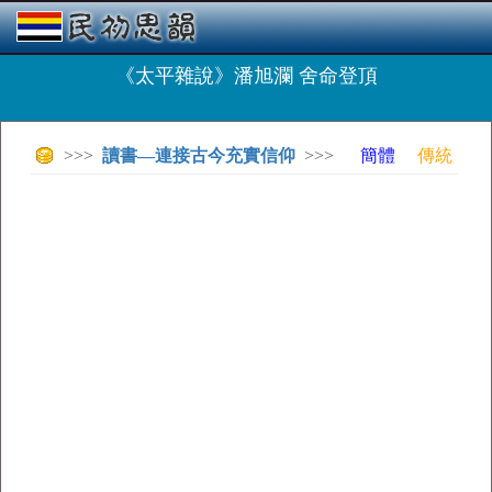
《太平雜說》潘旭瀾 舍命登頂
>>>
讀書—連接古今充實信仰
>>>
簡體
傳統