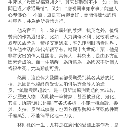
生死以／豈因禍福避趨之”。其它好聯還不少，如：“愿
聞已過／求通民情”。又如：“應視國事如家事／能盡人
心即佛心”。不過，還是前兩聯更好，更能傳達他的精
神境界，并為他所身體力行。
他為官四十年，除在廣州的禁煙、抗英之外。值得
贊美的作為還很多。比如，大力興修水利，比較明智地
處理民族矛盾，積極安定邊境，率先睜開眼睛看世界，
這在他生活的時代都很罕有。縱觀十九世紀上葉，他是
非常突出的偉大愛國者。其偉大，其突出，是由多方面
因素造成的。而一生清醒，為所當為，為國家不計個人
禍福生死，尤為難能可貴。
然而，這位偉大愛國者卻長期受到莫名其妙的貶
損。原因是他臨終前受命去消弭洪秀全等人的造
反。“鎮壓農民起義”。是一項所謂原則問題的大罪名。
不少歷史人物，因此被一筆抹煞，甚至被丑化、鬼化。
其實，所謂“農民起義”有各式各樣，不能一概而論。參
與、支持、反對或鎮壓，也因各種形勢和主客觀條件而
千差萬別，不能簡單化地一刀切。
林則徐的一生，尤其是在廣州的愛國正義作為，是