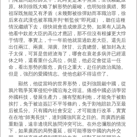
原。林則徐既大略了解形勢的嚴峻，也明知徐廣縉、鄭
祖琛既無能又有矛盾（未幾鄭被徐彈劾而革職治罪，徐
后來在武漢也被革職并判“斬監侯”即死緩），聽任這種
情況繼續下去，很快就會造成燎原之勢。如果有人認為
他看中欽差大臣的高位才應詔，那不但沒有根據更大悖
于情理。事實上，十一年前他就當過欽差大臣。還先后
出任兩江、兩廣、湖廣、陜甘、云貴總督。被加封為太
子太保，可算是曾經滄海了，哪會在衰老多病并已經退
休之時，還看重什么高位，倒是，他必定會從這一任
命，看出形勢的艱危，責任之重大，赴任的政治風險。
但是，強烈的愛國情志。使他也顧不得這些了。
顯然，他從當時的世界形勢，從列強覬覦中國，從
鴉片戰爭英軍侵犯中國沿海之得逞。痛感中國必須學習
外國科技，發展生產力，擁有堅船利炮，才能免于被動
挨打，免于被迫簽訂不平等條約，免于割地賠款乃至最
后被瓜分。只有國內社會安定，才可能進行改革，實實
在在地“師夷長技”，達到國強民富之目的。而廣西的嚴
重動蕩，遠非邊境民族問沖突可比。在外忠彌殷的情況
下，如果廣西的局勢蔓延，很可能導致中國的內外交