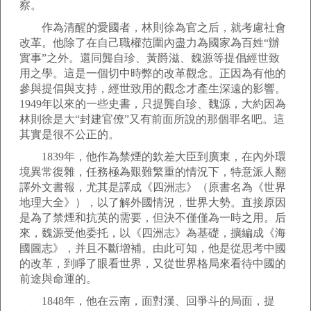
察。
作為清醒的愛國者，林則徐為官之后，就考慮社會
改革。他除了在自己職權范圍內盡力為國家為百姓“辦
實事”之外。還同龔自珍、黃爵滋、魏源等提倡經世致
用之學。這是一個切中時弊的改革觀念。正因為有他的
參與提倡與支持，經世致用的觀念才產生深遠的影響。
1949年以來的一些史書，只提龔自珍、魏源，大約因為
林則徐是大“封建官僚”又有前面所說的那個罪名吧。這
其實是很不公正的。
1839年，他作為禁煙的欽差大臣到廣東，在內外環
境異常復雜，任務極為艱難繁重的情況下，特意派人翻
譯外文書報，尤其是譯成《四洲志》（原書名為《世界
地理大全》），以了解外國情況，世界大勢。直接原因
是為了禁煙和抗英的需要，但決不僅僅為一時之用。后
來，魏源受他委托，以《四洲志》為基礎，擴編成《海
國圖志》，并且不斷增補。由此可知，他是從思考中國
的改革，到睜了眼看世界，又從世界格局來看待中國的
前途與命運的。
1848年，他在云南，面對漢、回爭斗的局面，提