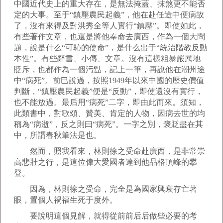
中國近代史上的重大存在，是無法掩蓋、抹煞更不能否
定的大事。至于“鎮壓農民起義”，他在赴任途中便病故
了，沒有來得及對洪秀全等人實行“鎮壓”。即使如此，
有些著作文章，也還是將他奉命去廣西，作為一個大問
題，說是什么“可恥的使命”，是什么出于“統治階教反動
本性”。有些辭書、小傳、文章。沒有這樣粗暴嚴厲地
貶斥，也都作為一個污點，記上一筆，再說他在潮州途
中“病死”。前巳說過，按照1949年以來中國的歷史價值
判斷，“鎮壓農民起義”便是“反動”，即使還沒有實行，
也不能放過。最后用“病死”二字，即由此而來。須知，
此類書中，對歌頌、贊美、肯定的人物，因病去世的均
稱為“病逝”，反之則曰“病死”。一字之別，褒貶盡在其
中，所謂春秋筆法是也。
然而，照我看來，林則徐之受命赴廣西，是非常崇
高悲壯之行，是這位偉大愛國者達到他品格頂峰的攀
登。
因為，林則徐之受命，完全是為國家興衰存亡著
眼，置個人禍福生死于度外。
要說明這個見解，就得從前前后后做些必要的考