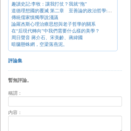
趣讀史記:李牧：讓我打仗？我就“拖”
道德理想國的覆滅 第二章 至善論的政治哲學:自由之浮現 三、至善論與英國政治學說
傳統儒家慎獨學說淺議
論羅杰斯心理治療思想與老子哲學的關系
在“后現代轉向”中我們需要什么樣的美學？
周日聲音 蔣介石、宋美齡、蔣緯國
暗牖懸蛛網，空梁落燕泥。
評論集
暫無評論。
稱謂：
内容：