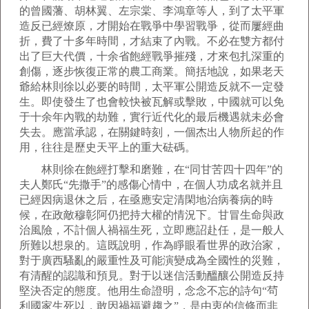
的曾國藩、胡林翼、左宗棠、李鴻章等人，到了太平軍
造反已經燎原，才開始在戰爭中學習戰爭，從而屢經曲
折，費了十多年時間，才結束了內戰。不必在雙方都付
出了巨大代價，十余省飽經戰爭摧殘，才來包扎深重的
創傷，逐步恢復正常的農工商業。簡括地說，如果老天
爺給林則徐以必要的時間，太平軍公開造反就不一定發
生。即使發生了也會較快被瓦解或擊敗，中國就可以免
于十余年內戰的劫難，實行近代化的最后機遇就未必會
失去。應當承認，在關鍵時刻，一個杰出人物所起的作
用，往往是歷史天平上的重大砝碼。
林則徐在飽經打擊和磨難，在“同甘苦四十四年”的
夫人鄭氏“先撒手”的感傷心情中，在個人功成名就并且
已經因病退休之后，在亟應安定清閑地治病養病的時
候，在政敵穆彰阿仍把持大權的情況下。甘冒生命與政
治風險，不計個人禍福生死，立即應詔赴任，是一般人
所難以想泉的。這既說明，作為睜眼看世界的政治家，
對于廣西騷亂的嚴重性及可能演變成為全國性的災難，
有清醒的認識和預見。對于以迷信活動醞釀公開造反持
堅決否定的態度。他用生命證明，念念不忘的詩句“茍
利國家生死以，敢因禍福避趨之”，是由衷的信條而非