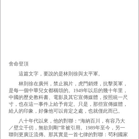
舍命登頂
這篇文字，要說的是林則徐與太平軍。
林則徐在廣州，禁止鴉片，虎門銷煙，抗擊英軍，
是每一個中華兒女都稱頌的。1949年以后的幾十年里，
中國的歷史教科書、電影及其它宣傳媒體，按照統一尺
寸，也在這一事件上給予肯定。只是，那些宣傳媒體，
給人的印象，好像他可以肯定之處，也就僅此而已。
八十年代以來，他的對聯：“海納百川，有容乃大
／壁立千仞，無欲則剛”常被引用。1989年至今，另一
聯則更廣泛流傳。那其實是一首七律的對聯：茍利國家