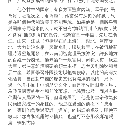
困，那就直接威脅到國家的生存，絕對不能等閑視之。
他心甘中的國家，有多方面豐富內涵。孟子的“民
為貴，社稷次之，君為輕”，他當然有深刻的印象，只
是在那個時代和環境里不能明說。如果他是一個將皇帝
與國家等同起來的人，就不會有“海納百川”的氣度，就
不會有“無欲則剛”的風骨。他為官四十年里，先后在浙
江、山東、江蘇（包括現在的上海）、湖北、河南等
地，大力防治水患，興辦水利，賑災救荒，在被流放新
疆時還墾荒開發，在云南明智處理民族沖突，許多地方
的百姓十分感念。他無論作一般官員、封疆大吏、欽差
大臣，都注意維護國家的領土主權，思考興利除弊和發
展生產，希圖學習外國技術以抵御侵略。以他的高深文
化涵養，自然對中國的歷史文化有濃厚的感情。只不
過，他并不囿干中國歷史文化，而是率先睜眼看世界，
為整個國家的生存和前途著想。他確實忠君，固然有時
代與個人局限的一面，但還應看到，他是將皇帝作為多
民族國家統一的象征的。他是在愛國的前提下而忠君
的，否則他曾受過奕詝（道光）的錯誤的處罚，即使不
敢口出怨言和流露對立情緒，也盡可不必那么殫精竭
慮，鞠躬盡瘁。