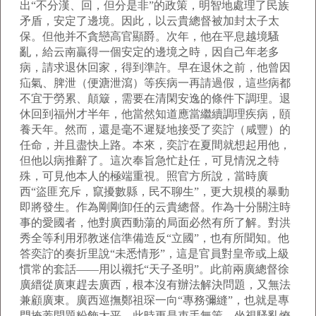
出“不分漢、回，但分是非”的政策，明智地處理了民族
矛盾，安定了邊境。因此，以云貴總督被加封太子太
保。但他并不貪戀高官顯爵。次年，他在平息越境騷
亂，給云南贏得一個安定的邊境之時，因自己年老多
病，請求退休回家，得到準許。早在退休之前，他曾因
疝氣、脾泄（便溏泄瀉）等疾病一再請過假，這些病都
不宜于勞累、顛簸，需要在清閑安逸的條件下調理。退
休回到福州才半年，他當然知道應當繼續調理疾病，頤
養天年。然而，還是毫不遲疑地接受了奕詝（咸豐）的
任命，并且盡快上路。本來，奕詝在夏間就想起用他，
但他以病推辭了。這次奉旨急忙赴任，可見情況之特
殊，可見他本人的極端重視。照官方所說，當時廣
西“盜匪充斥，竄擾數縣，民不聊生”，更大規模的暴動
即將發生。作為剛剛卸任的云貴總督。作為十分關注時
事的愛國者，他對廣西動蕩的局面必然有所了解。對洪
秀全等利用邪教迷信準備造反“立國”，也有所聞知。他
答奕詝的奏折里說“未悉情形”，這是官員對皇帝或上級
慣常的套話——用以襯托“天子圣明”。此前兩廣總督徐
廣縉從廣東趕去廣西，根本沒有辦法解決問題，又無法
兼顧廣東。廣西巡撫鄭祖琛一向“專務彌縫”，也就是專
門掩蓋問題粉飾太平，此時更是束手無策，坐視騷亂燎