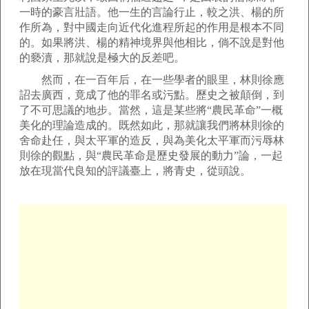
一時的豪言壯語。他一生的言論行止，較之洪、楊的所
作所為，對中國走向近代化進程所起的作用是根本不同
的。如果將洪、楊的精神境界與他相比，倘不說是對他
的褻瀆，那就說是極大的反差吧。
然而，在一百年后，在一些學者的眼里，林則徐應
詔去廣西，竟成了他的罪名或污點。歷史之被顛倒，到
了不可思議的地步。當然，這是某些將“農民革命”一概
美化的理論造成的。既然如此，那就讓我們將林則徐的
舍命赴任，與太平軍的造反，與為美化太平軍而污辱林
則徐的觀點，與“農民革命是歷史發展的動力”論，一起
放在現當代良知的評議臺上，將青史，從頭說。