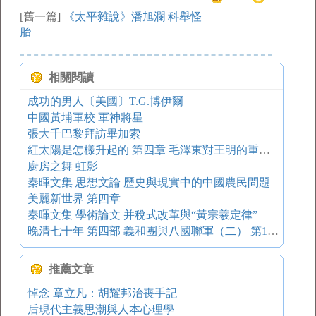
[舊一篇]
《太平雜說》潘旭瀾 科舉怪
胎
相關閱讀
成功的男人〔美國〕T.G.博伊爾
中國黃埔軍校 軍神將星
張大千巴黎拜訪畢加索
紅太陽是怎樣升起的 第四章 毛澤東對王明的重大勝利
廚房之舞 虹影
秦暉文集 思想文論 歷史與現實中的中國農民問題
美麗新世界 第四章
秦暉文集 學術論文 并稅式改革與“黃宗羲定律”
晚清七十年 第四部 義和團與八國聯軍（二） 第1章傳教、信教、吃教、反教形形色色平議
推薦文章
悼念 章立凡：胡耀邦治喪手記
后現代主義思潮與人本心理學