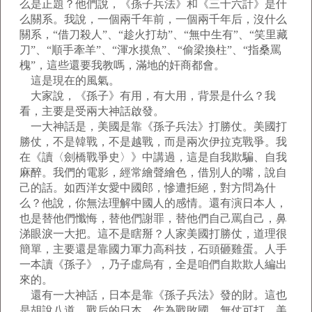
么是正題？他們說，《孫子兵法》和《三十六計》是什
么關系。我說，一個兩千年前，一個兩千年后，沒什么
關系，“借刀殺人”、“趁火打劫”、“無中生有”、“笑里藏
刀”、“順手牽羊”、“渾水摸魚”、“偷梁換柱”、“指桑罵
槐”，這些還要我教嗎，滿地的奸商都會。
這是現在的風氣。
大家說，《孫子》有用，有大用，背景是什么？我
看，主要是受兩大神話啟發。
一大神話是，美國是靠《孫子兵法》打勝仗。美國打
勝仗，不是韓戰，不是越戰，而是兩次伊拉克戰爭。我
在《讀〈劍橋戰爭史〉》中講過，這是自我欺騙、自我
麻醉。我們的電影，經常繪聲繪色，借別人的嘴，說自
己的話。如西洋女愛中國郎，慘遭拒絕，對方問為什
么？他說，你無法理解中國人的感情。還有演日本人，
也是替他們懺悔，替他們謝罪，替他們自己罵自己，鼻
涕眼淚一大把。這不是瞎掰？人家美國打勝仗，道理很
簡單，主要還是靠國力軍力高科技，石頭砸雞蛋。人手
一本讀《孫子》，乃子虛烏有，全是咱們自欺欺人編出
來的。
還有一大神話，日本是靠《孫子兵法》發的財。這也
是胡說八道。戰后的日本，作為戰敗國，無仗可打，美