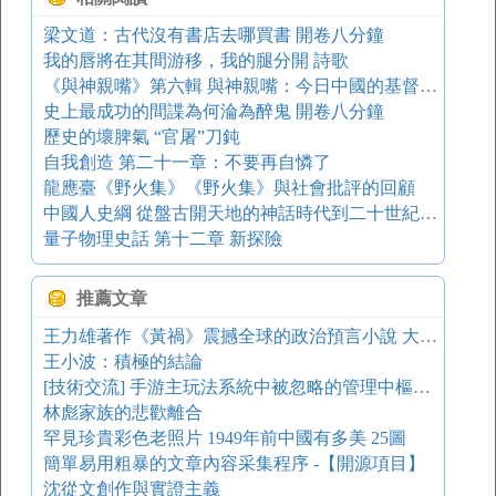
梁文道：古代沒有書店去哪買書 開卷八分鐘
我的唇將在其間游移，我的腿分開 詩歌
《與神親嘴》第六輯 與神親嘴：今日中國的基督化和民主化 學術的基督化
史上最成功的間諜為何淪為醉鬼 開卷八分鐘
歷史的壞脾氣 “官屠”刀鈍
自我創造 第二十一章：不要再自憐了
龍應臺《野火集》《野火集》與社會批評的回顧
中國人史綱 從盤古開天地的神話時代到二十世紀第一年八國聯軍入侵北京的整部中國歷史
量子物理史話 第十二章 新探險
推薦文章
王力雄著作《黃禍》震撼全球的政治預言小說 大陸內戰爆發
王小波：積極的結論
[技術交流] 手游主玩法系統中被忽略的管理中樞機制
林彪家族的悲歡離合
罕見珍貴彩色老照片 1949年前中國有多美 25圖
簡單易用粗暴的文章內容采集程序 -【開源項目】
沈從文創作與實證主義