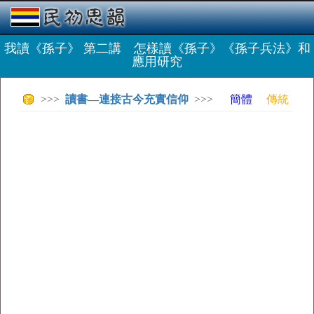
我讀《孫子》 第二講 怎樣讀《孫子》《孫子兵法》和
應用研究
>>>
讀書—連接古今充實信仰
>>>
簡體
傳統