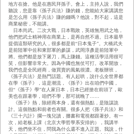
地方在搶。他是在惠民拜孫子。會上，主持人說，我們
聽說，您是靠《孫子兵法》賺的錢，您能給大家講講您
是怎么用《孫子兵法》賺的錢嗎？他說，對不起，這是
商業秘密，不能講。
日本尚武。二次大戰，日本戰敗，英雄無用武之地，
他們把武士精神用在商業上，是再自然不過。日本最早
提倡這類研究的人，很多都是前“日本鬼子”。大橋武夫
是前陸軍中佐和東部軍的參謀，武岡淳彥是前陸軍中
將。他們都是放下屠刀，馬上賺錢。這種活學活用很可
笑，但影響非常大。因為中國也無仗可打。改革開放，
我們也是全民經商，做買賣的風氣很濃。老板辦班，
《孫子兵法》是熱門話題。有人起哄，說什么全世界都
在學《孫子》，這是潮流，《孫子》出在咱們中國，
但“《孫子》學”在人家日本，日本已經搶在前頭了，歐
美也在跟著學，咱們不學，那可就晚了……
《孫子》熱，除經商本身，還有個熱點，是陰謀詭
計。這個熱點和前者也有關。很多人把《孫子兵法》和
《三十六計》擱一塊兒讀，攤書和電視都跟著炒。有一
次，給老板上課（北京大學哲學系安排的），我講半
天，他們坐不住，問我為什么還不進入正題。我說，什