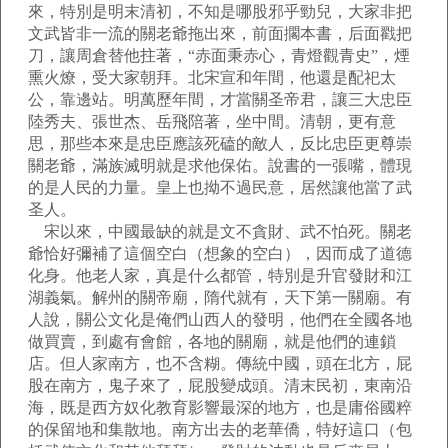
來，特別是明末清初，不知是哪股邪乎勁兒，大家非把
文武皆非一流的關老爺拖出來，前面擱本書，后面戳把
刀，讓周倉替他拄著，“赤面秉赤心，青燈觀青史”，煙
熏火燎，受大家朝拜。北宋宣和年間，他還是配祀太
公，靠邊站。明萬歷年間，才當關圣帝君，讓三大忠臣
陸秀夫、張世杰、岳飛陪著，坐中間。清朝，更有意
思，那些本來是忠臣應該死磕的敵人，反比忠臣更尊崇
關老爺，滿族滅明就是求他保佑。說書的一張嘴，體現
的是人民的力量。皇上也拗不過民意，居然讓他當了武
圣人。
宋以來，中國最缺的就是文不貪財、武不怕死。關老
爺恰好彌補了這個空白（想象的空白），因而成了道德
化身。他老人家，真是什么都管，特別是升官發財和江
湖義氣。解州的關帝廟，隋代就有，天下第一關廟。有
人說，關公文化是俺們山西人的發明，他們在全國各地
做買賣，到處有會館，各地的關廟，就是他們的連鎖
店。但人家南方，也不含糊。傳統中國，頭在北方，屁
股在南方，鬼子來了，屁股變成頭。清末民初，東南沿
海，既是西方奴化教育影響最深的地方，也是庸俗國粹
的保留地和集散地。南方出去的老華僑，特好這口（包