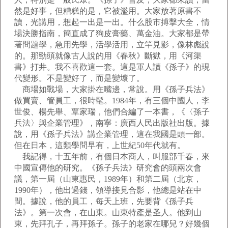
然是好事，但糟糕的是，它被濫用。大家放著原書不
讀，光講用，想起一出是一出。什么股市搏擊大全，情
場決勝指南，簡直成了狗皮膏藥、萬金油。大家都是帶
著問題學，急用先學，活學活用，立竿見影，像林彪說
的。那勁頭就像古人說的用《春秋》斷獄，用《河渠
書》打井。我不喜歡這一套。這是軍人讀《孫子》的現
代變形。不是變好了，而是變壞了。
商場如戰場，大家掛在嘴邊，常說。用《孫子兵法》
做買賣、管員工，很時髦。1984年，有三個中國人，李
世俊、楊先舉、覃家瑞，他們合編了一本書，《〈孫子
兵法〉與企業管理》，南寧：廣西人民出版社出版。據
說，用《孫子兵法》講企業管理，這在我國是頭一部。
但在日本，這類學問早有，上世紀50年代就有。
我記得，十五年前，有個日本商人，叫服部千春，來
中國宣傳他的研究。《孫子兵法》研究會的頭兩次會
議，第一屆（山東惠民，1989年）和第二屆（北京，
1990年），他出過錢，領導接見合影，他總是站在中
間。據說，他的員工，每天上班，先要背《孫子兵
法》。第一次會，在山東。山東特產是圣人。他到山
東，先拜孔子，再拜孫子。孫子的老家在哪兒？好幾個