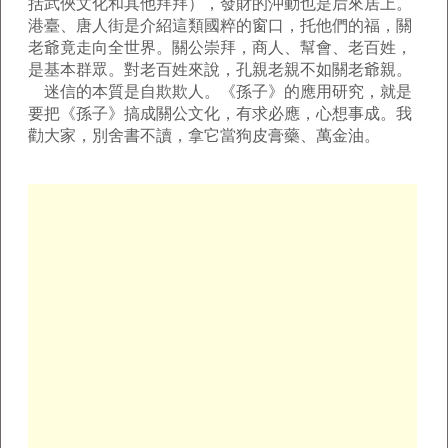
括武俠文化和其他拜拜），發財的沖動也是后來居上。
港臺、唐人街是介紹這類國粹的窗口，托他們的福，關
老爺竟走向全世界。關公崇拜，商人、幫會、老百姓，
是基本群眾。對老百姓來說，孔親老親不如關老爺親。
迷信的本質是自欺欺人。《孫子》的應用研究，就是
要把《孫子》搞成關公文化，有求必應，心想事成。我
勸大家，別舍書不讀，拿它當狗皮膏藥、萬金油。