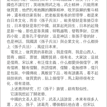
國也不讓它打，英雄無用武之地，武士精神，只能用來
做買賣，他們扎堆抱團的團隊精神、咬牙跺腳的奮斗精
神，還有模仿家長制，把老板當爸爸的管理學，都是來
自日本文化，而非《孫子兵法》。歐美發財是靠搶亞非
拉，日本發財是靠打中國。就算起死回生，日本的起飛
是新一輪，那也是靠美國，韓戰越戰，發戰爭財。亞洲
四小龍，是靠孔子發的財，這是神話；靠孫子發的財，
也是神話。我國講《孫子兵法》與企業文化，什么都掛
上《孫子兵法》，風從日本來。
電視上，做買賣的喜歡說，我是儒商。我是山西人。
晉商，錢莊、票號、國際貿易，很有名。大家說，這就
是儒商。宋以來，有泛儒主義，什么都愛掛個儒字，將
有儒將、醫有儒醫。所謂儒將、儒醫，毫無標準，儒只
是包裝。中國傳統，萬般皆下品，唯有讀書高，看不起
搞技術的、做買賣的，貼上個儒字，馬上顯得很有文
化，很有道德。
上述應用研究，打《孫子》旗號，頗有類似性。
它讓我想起了關老爺。
中國的文圣人是孔子，武圣人該誰當，本來有很多人
選，太公、孫子、諸葛亮，哪個都比他合適，但宋以