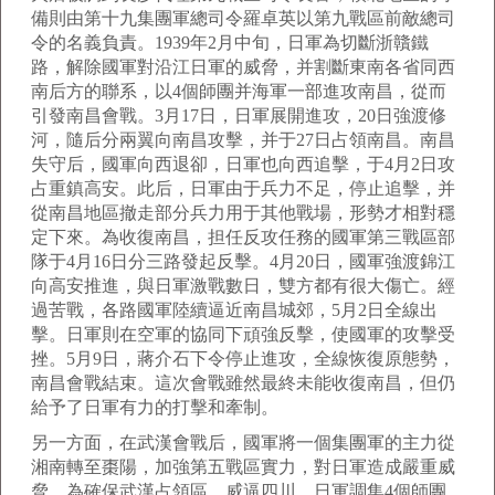
備則由第十九集團軍總司令羅卓英以第九戰區前敵總司
令的名義負責。1939年2月中旬，日軍為切斷浙贛鐵
路，解除國軍對沿江日軍的威脅，并割斷東南各省同西
南后方的聯系，以4個師團并海軍一部進攻南昌，從而
引發南昌會戰。3月17日，日軍展開進攻，20日強渡修
河，隨后分兩翼向南昌攻擊，并于27日占領南昌。南昌
失守后，國軍向西退卻，日軍也向西追擊，于4月2日攻
占重鎮高安。此后，日軍由于兵力不足，停止追擊，并
從南昌地區撤走部分兵力用于其他戰場，形勢才相對穩
定下來。為收復南昌，担任反攻任務的國軍第三戰區部
隊于4月16日分三路發起反擊。4月20日，國軍強渡錦江
向高安推進，與日軍激戰數日，雙方都有很大傷亡。經
過苦戰，各路國軍陸續逼近南昌城郊，5月2日全線出
擊。日軍則在空軍的協同下頑強反擊，使國軍的攻擊受
挫。5月9日，蔣介石下令停止進攻，全線恢復原態勢，
南昌會戰結束。這次會戰雖然最終未能收復南昌，但仍
給予了日軍有力的打擊和牽制。
另一方面，在武漢會戰后，國軍將一個集團軍的主力從
湘南轉至棗陽，加強第五戰區實力，對日軍造成嚴重威
脅。為確保武漢占領區，威逼四川，日軍調集4個師團