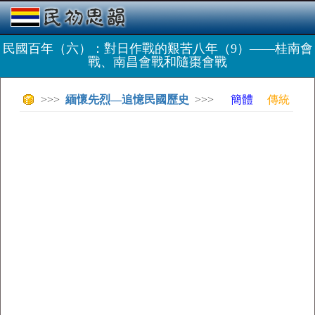
民國百年（六）：對日作戰的艱苦八年（9）——桂南會
戰、南昌會戰和隨棗會戰
>>>
緬懷先烈—追憶民國歷史
>>>
簡體
傳統