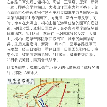
在各路日軍先后占領桐柏、高城、三陽店、唐河、新野
一線，即將合圍桐柏山、大洪山守軍主力的形勢下，第
五戰區司令長官李宗仁急令第31集團軍主力會同第一戰
區第2集團軍由豫西南下，向唐河、新野一帶反擊，同
時，命令在大洪山、桐柏山担任游擊任務的國軍向唐縣
鎮、棗陽攻擊，牽制日軍西進，命令襄河兩岸部隊堵截
日軍退路。5月13日，李宗仁下令國軍發起反攻，大洪
山、桐柏山游擊部隊阻擊回撤日軍，國軍另向南陽增
兵，先后克復唐河、新野。5月15日，國軍各路援軍同
時攻擊，經三日激戰，重創日軍，日軍因苦戰多日，疲
憊不堪，被迫向東南退卻。5月19日，國軍收復棗陽，
23日收復隨縣，隨棗會戰結束。
隨棗會戰中，國軍以傷亡2.8萬人的代價換取了戰役的勝
利，殲敵1.3萬余人。