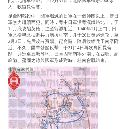
配合北路軍作戰。至12月31日，北路國軍殲敵4000余
人，收復昆侖關。
昆侖關戰役中，國軍殲滅的日軍在一個師團以上，使日
軍無力繼續西犯。同時，粵中日軍沿粵漢鐵路北上，于
12月底攻陷英德，進至翁源附近。1940年1月上旬，日
軍又從粵北抽調兵力增援桂南，并于28日發起進攻，至
2月3日，先后攻占賓陽、昆侖關，隨后收縮兵于南寧附
近。不久，國軍發起反擊，于2月14日再次奪回昆侖
關，并進至五塘等地，日軍固守南寧外圍，在四塘、高
峰隘、蒲廟之線與國軍形成對峙，桂南會戰結束。