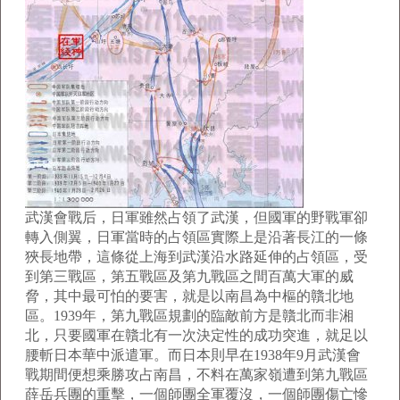
武漢會戰后，日軍雖然占領了武漢，但國軍的野戰軍卻
轉入側翼，日軍當時的占領區實際上是沿著長江的一條
狹長地帶，這條從上海到武漢沿水路延伸的占領區，受
到第三戰區，第五戰區及第九戰區之間百萬大軍的威
脅，其中最可怕的要害，就是以南昌為中樞的贛北地
區。1939年，第九戰區規劃的臨敵前方是贛北而非湘
北，只要國軍在贛北有一次決定性的成功突進，就足以
腰斬日本華中派遣軍。而日本則早在1938年9月武漢會
戰期間便想乘勝攻占南昌，不料在萬家嶺遭到第九戰區
薛岳兵團的重擊，一個師團全軍覆沒，一個師團傷亡慘