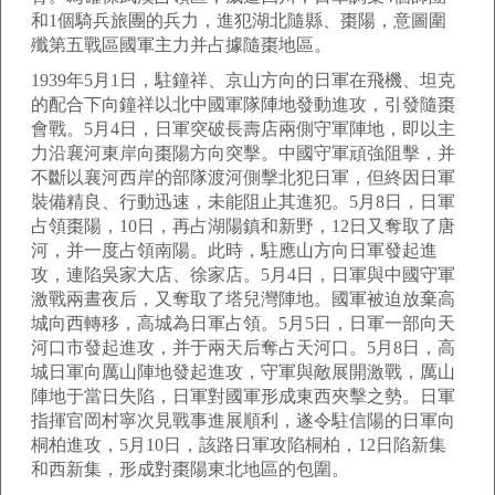
和1個騎兵旅團的兵力，進犯湖北隨縣、棗陽，意圖圍
殲第五戰區國軍主力并占據隨棗地區。
1939年5月1日，駐鐘祥、京山方向的日軍在飛機、坦克
的配合下向鐘祥以北中國軍隊陣地發動進攻，引發隨棗
會戰。5月4日，日軍突破長壽店兩側守軍陣地，即以主
力沿襄河東岸向棗陽方向突擊。中國守軍頑強阻擊，并
不斷以襄河西岸的部隊渡河側擊北犯日軍，但終因日軍
裝備精良、行動迅速，未能阻止其進犯。5月8日，日軍
占領棗陽，10日，再占湖陽鎮和新野，12日又奪取了唐
河，并一度占領南陽。此時，駐應山方向日軍發起進
攻，連陷吳家大店、徐家店。5月4日，日軍與中國守軍
激戰兩晝夜后，又奪取了塔兒灣陣地。國軍被迫放棄高
城向西轉移，高城為日軍占領。5月5日，日軍一部向天
河口市發起進攻，并于兩天后奪占天河口。5月8日，高
城日軍向厲山陣地發起進攻，守軍與敵展開激戰，厲山
陣地于當日失陷，日軍對國軍形成東西夾擊之勢。日軍
指揮官岡村寧次見戰事進展順利，遂令駐信陽的日軍向
桐柏進攻，5月10日，該路日軍攻陷桐柏，12日陷新集
和西新集，形成對棗陽東北地區的包圍。