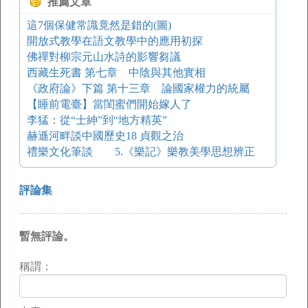
推薦文章
這7個保健常識竟然是錯的(圖)
開放式教學在語文教學中的應用初探
佛禪對柳宗元山水詩的影響芻議
西藏生死書 第七章 中陰與其他實相
《政府論》下篇 第十三章 論國家權力的統屬
【睡前電臺】當閨蜜們開始嫁人了
李猛：從“士紳”到“地方精英”
赫遜河畔談中國歷史18 貞觀之治
禮樂文化筆談 5.《樂記》樂教美學思想辨正
評論集
暫無評論。
稱謂：