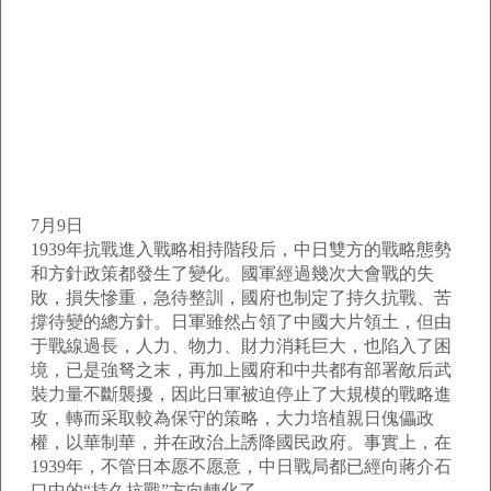
7月9日
1939年抗戰進入戰略相持階段后，中日雙方的戰略態勢
和方針政策都發生了變化。國軍經過幾次大會戰的失
敗，損失慘重，急待整訓，國府也制定了持久抗戰、苦
撐待變的總方針。日軍雖然占領了中國大片領土，但由
于戰線過長，人力、物力、財力消耗巨大，也陷入了困
境，已是強弩之末，再加上國府和中共都有部署敵后武
裝力量不斷襲擾，因此日軍被迫停止了大規模的戰略進
攻，轉而采取較為保守的策略，大力培植親日傀儡政
權，以華制華，并在政治上誘降國民政府。事實上，在
1939年，不管日本愿不愿意，中日戰局都已經向蔣介石
口中的“持久抗戰”方向轉化了。