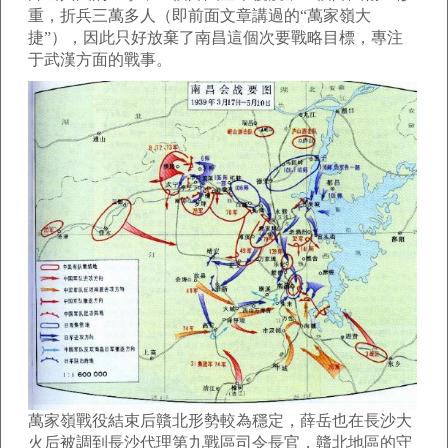
重，折兵三萬多人（即前面文章講過的“萬家嶺大
捷”），因此只好放棄了南昌這個次要戰略目標，專注
于武漢方面的戰事。
萬家嶺戰役結束后贛北形勢較為穩定，薛岳也在長沙大
火后被調到長沙代理第九戰區司令長官，贛北地區的守