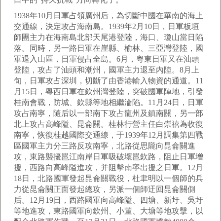
1938年10月日軍占領廣州后，為切斷中國在華南的海上
交通線，決定攻占海南島。1939年2月10日，日軍板垣
師團主力在海南島北部天尾港登陸，海口、瓊山當日陷
落。同時，另一路日軍在崖縣、榆林、三亞灣登陸，國
軍退入山區，日軍侵占全島。6月，粵東日軍又在汕頭
登陸，攻占了汕頭和潮州，國軍主力退至內陸。8月上
旬，日軍攻占深圳，切斷了由香港輸入物資的通道。11
月15日，粵西日軍在欽州灣登陸，突破國軍陣地，引發
桂南會戰，防城、欽縣等地相繼淪陷。11月24日，日軍
攻占南寧，隨后以一部南下攻占龍州及鎮南關，另一部
北上攻占高峰隘、昆侖關。桂林行營主任白崇禧為收復
南寧，恢復桂越國際交通線，于1939年12月調集第四戰
區國軍主力分三路反攻南寧，北路從思隴向昆侖關進
攻，東路襲擾邕江南岸日軍吸破壞邕欽路，阻止日軍增
援，西路向高峰隘進攻，并阻擊南寧出援之日軍。12月
18日，北路國軍發起昆侖關戰役，杜聿明以一個師的兵
力從昆侖關正面發起總攻，另派一個師迂回昆侖關側
后。12月19日，西路國軍向高峰隘、四塘、新圩、吳圩
等地進攻，東路國軍向欽州、小董、大塘等地攻擊，以