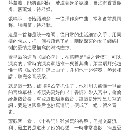
爇薰爐，能將孤悶蘇；若道妾身多穢賤，自沾御香香徹
膚。爇薰爐，待君娛。
張鳴箏，恰恰語嬌鶯；一從彈作房中曲，常和窗前風雨
聲。張鳴箏，待君聽。
這是十首都是統一格調，從日常的生活細節入手，用同
樣的句式，把一個被疏遠了的，幽閉深宮的女子纏綿悱
惻的愛情之思描寫的淋漓盡致。
蕭皇后的這首《回心院》，在當時是“被之管弦”，可以
演奏的，當時的演奏家趙惟一獨善其曲，蕭皇后拜托趙
惟一將《回心院》譜上曲子，并和他一起彈奏，琴瑟和
諧，聽完余音繞梁。
就是這一點，被耶律乙辛抓住了，他利用與趙惟一爭寵
的宮婢單登，將預先寫好的《十香詞》帶入宮中，偷偷
給蕭觀音看，單登還欺騙蕭觀音，說這是宋朝皇后寫的
詞，要是遼國皇后也抄寫這詞，便成了二絕，留名青
史。
蕭觀音一看，《十香詞》雖然寫的香艷，但是文辭流
利，最主要是道出了她的心聲，一時非常喜歡，簡直愛