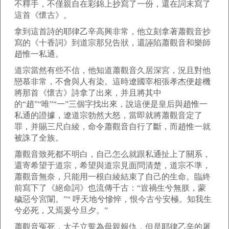
不釋手，不僅親自在彩錦上抄寫了一份，還在詞末寫了
這首《懷古》。
拿到這首詩的耶律乙辛高興非常，他立刻拿著蕭觀音抄
寫的《十香詞》到道宗那兒告狀，還誣陷蕭觀音和樂師
趙惟一私通。
道宗當然有些不信，他知道蕭觀音久居深宮，況且對他
戀慕非常，不會與人有染。這時遼國宰相張孝杰便趁機
將那首《懷古》詩拿了出來，并且將其中
的“趙”“唯”“一”三個字找出來，說這便是皇后與趙惟一
私通的證據，遼道宗勃然大怒，當即就將蕭觀音定了
罪，并賜三尺白綾，命令蕭觀音自行了斷，而趙惟一就
被誅了全族。
蕭觀音致死都不明白，自己怎么就跟私通扯上了關系，
還寄希望于道宗，希望與道宗見面問清楚，道宗不準，
蕭觀音無奈，只能用一根白綾結束了自己的生命。臨終
前寫下了《絕命詞》也流傳千古：“豈禍生兮無朕，蒙
穢惡兮宮闈。”“ 呼天地兮慘悴，恨今古兮安極。知我生
兮必死，又焉爰兮旦夕。”
蕭觀音冤死，太子立誓為母親報仇，但是耶律乙辛的屠