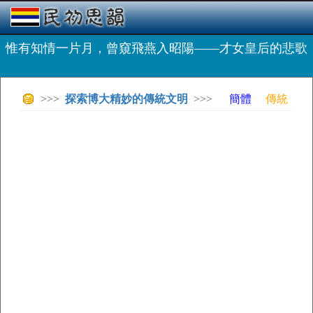
惟有知情一片月，曾窺飛燕入昭陽——才女皇后的悲歌
>>>
探索博大精妙的傳統文明
>>>
簡體
傳統