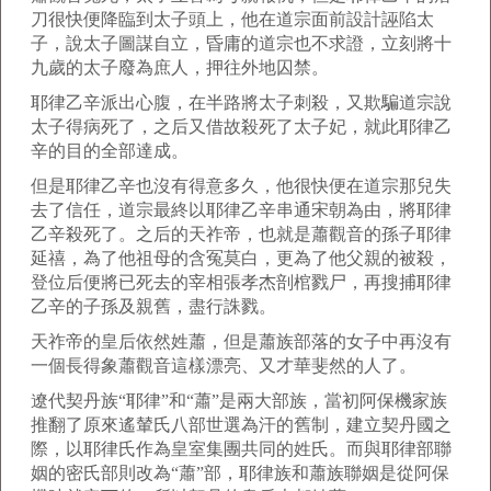
刀很快便降臨到太子頭上，他在道宗面前設計誣陷太
子，說太子圖謀自立，昏庸的道宗也不求證，立刻將十
九歲的太子廢為庶人，押往外地囚禁。
耶律乙辛派出心腹，在半路將太子刺殺，又欺騙道宗說
太子得病死了，之后又借故殺死了太子妃，就此耶律乙
辛的目的全部達成。
但是耶律乙辛也沒有得意多久，他很快便在道宗那兒失
去了信任，道宗最終以耶律乙辛串通宋朝為由，將耶律
乙辛殺死了。之后的天祚帝，也就是蕭觀音的孫子耶律
延禧，為了他祖母的含冤莫白，更為了他父親的被殺，
登位后便將已死去的宰相張孝杰剖棺戮尸，再搜捕耶律
乙辛的子孫及親舊，盡行誅戮。
天祚帝的皇后依然姓蕭，但是蕭族部落的女子中再沒有
一個長得象蕭觀音這樣漂亮、又才華斐然的人了。
遼代契丹族“耶律”和“蕭”是兩大部族，當初阿保機家族
推翻了原來遙輦氏八部世選為汗的舊制，建立契丹國之
際，以耶律氏作為皇室集團共同的姓氏。而與耶律部聯
姻的密氏部則改為“蕭”部，耶律族和蕭族聯姻是從阿保