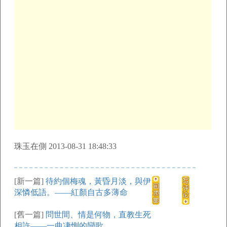
珠玉在側 2013-08-31 18:48:33
[新一篇]
待約個梅魂，黃昏月淡，與伊
深憐低語。——紅顏自古多薄命
[舊一篇]
問世間、情是何物，直教生死
相許——一曲凄惻的戀歌