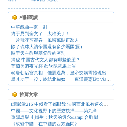
相關閱讀
中華戲曲---京 劇
終于見到全文了，太唯美了！
一片飛花剪卻春，風飄萬點正愁人
除了琉球大清帝國還有多少屬國(圖)
關于天主教與基督教的區別
揭秘 中國古代文人都有哪些欲望？
葡萄美酒夜光杯 欲飲琵琶馬上催
㊙唐朝后宮真相：佳麗過萬，皇帝交媾需體現出人人有份！
畢其功于一役，終結北匈奴――東漢竇憲破北匈奴之戰
推薦文章
[講武堂216]中俄看了都眼饞 法國西北風有這么強？
中國——文化視野下的歷史抉擇——第九章
重陽思親 史鐵生：秋天的懷念&amp; 合歡樹
《改變中國：在中國的西方顧問》