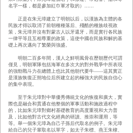
名字一樣，都是參加紅巾軍才取的）……
正是在朱元璋建立了明朝以后，以漢族為主體的各
民族才得以取消了前朝種種落后、殘酷的種族歧視政
策，朱元璋并沒有對蒙古人以牙還牙，而是實行各民族
一律平等且互相尊重的政策，這使中國在民族和解的基
礎上再次邁向了繁榮與強盛。
明朝二百多年間，漢人之鮮明風骨在歷朝歷代可謂
僅見，明朝軍隊包括海軍在多次大的對外戰爭中所表現
的強勁戰斗力在總體上也比其他朝代要牛――這其實正
是漢族恢復正朔地位后所建立起的極強大的民族自信心
的集中表現。
至于朱元璋對中華優秀傳統文化的恢復和廣大，實
際也是融合和貫通在他整個的軍事活動和施政過程中
的，比如朱元璋對鄉村基礎教育的高度重視和大力普
及，比如他對古代文化經典的研讀、推崇和運用，等
等。舉一個朱元璋為自己子孫后代取名的例子。朱元璋
給自己的兒子輩取名以單字，如太子朱標、燕王朱棣、