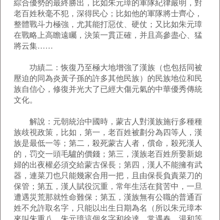
綜合優勢的最終勝出，比如朱元璋的軍隊紀律嚴明，對
老百姓秋毫不犯，深得民心；比如他的軍隊將士齊心，
整體戰斗力極強，尤其能打惡仗、硬仗；又比如朱元璋
在戰略上高瞻遠矚，決策一貫正確，并且高參盡心、猛
將云集……
功績二：恢復乃至極大地增強了漢族（也包括同被
壓迫的同為炎黃子孫的許多其他民族）的民族地位和民
族自信心，修復并光大了已經大傷元氣的中華優秀傳統
文化。
解說：元朝統治中國時，蒙古人對漢族施行多種種
族歧視政策，比如，第一，老百姓被劃分為四等人，漢
族是最低一等；第二，殺死蒙古人者，償命，殺死漢人
的，罚交一頭毛驢的價錢；第三，漢族老百姓所娶新媳
婦的出夜權必須交給蒙古保長；第四，漢人不能擁有武
器，連菜刀也只能幾家合用一把，且由保長負責菜刀的
保管；第五，漢人賦役沉重，常年生活在貧苦中，一旦
遭遇災荒那就性命難保；第五，漢族無有公職的普通百
姓不允許取名字，只能以出生日期為名（所以朱元璋本
來叫朱重八，朱元璋這個名字和徐達、常遇春、湯和等