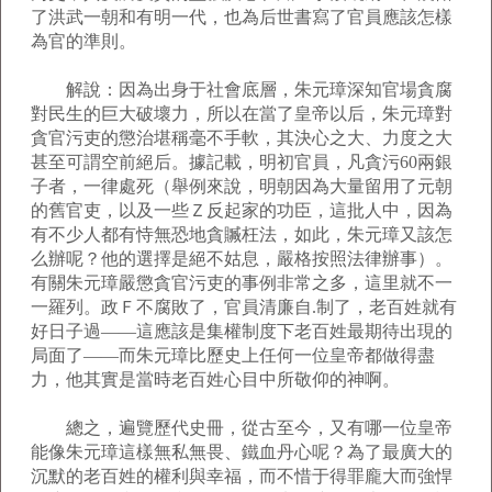
了洪武一朝和有明一代，也為后世書寫了官員應該怎樣
為官的準則。
解說：因為出身于社會底層，朱元璋深知官場貪腐
對民生的巨大破壞力，所以在當了皇帝以后，朱元璋對
貪官污吏的懲治堪稱毫不手軟，其決心之大、力度之大
甚至可謂空前絕后。據記載，明初官員，凡貪污60兩銀
子者，一律處死（舉例來說，明朝因為大量留用了元朝
的舊官吏，以及一些Ｚ反起家的功臣，這批人中，因為
有不少人都有恃無恐地貪贓枉法，如此，朱元璋又該怎
么辦呢？他的選擇是絕不姑息，嚴格按照法律辦事）。
有關朱元璋嚴懲貪官污吏的事例非常之多，這里就不一
一羅列。政Ｆ不腐敗了，官員清廉自.制了，老百姓就有
好日子過――這應該是集權制度下老百姓最期待出現的
局面了――而朱元璋比歷史上任何一位皇帝都做得盡
力，他其實是當時老百姓心目中所敬仰的神啊。
總之，遍覽歷代史冊，從古至今，又有哪一位皇帝
能像朱元璋這樣無私無畏、鐵血丹心呢？為了最廣大的
沉默的老百姓的權利與幸福，而不惜于得罪龐大而強悍