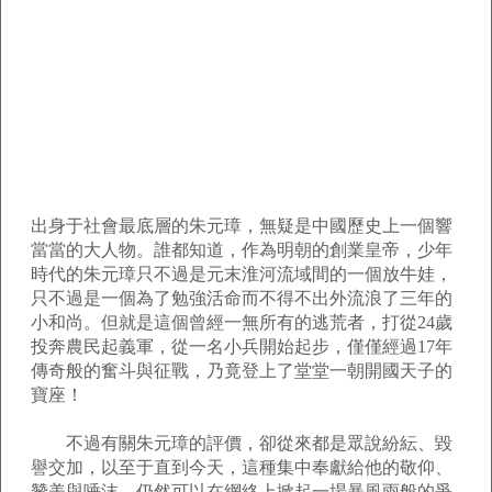
出身于社會最底層的朱元璋，無疑是中國歷史上一個響
當當的大人物。誰都知道，作為明朝的創業皇帝，少年
時代的朱元璋只不過是元末淮河流域間的一個放牛娃，
只不過是一個為了勉強活命而不得不出外流浪了三年的
小和尚。但就是這個曾經一無所有的逃荒者，打從24歲
投奔農民起義軍，從一名小兵開始起步，僅僅經過17年
傳奇般的奮斗與征戰，乃竟登上了堂堂一朝開國天子的
寶座！
不過有關朱元璋的評價，卻從來都是眾說紛紜、毀
譽交加，以至于直到今天，這種集中奉獻給他的敬仰、
贊美與唾沫，仍然可以在網絡上掀起一場暴風雨般的爭