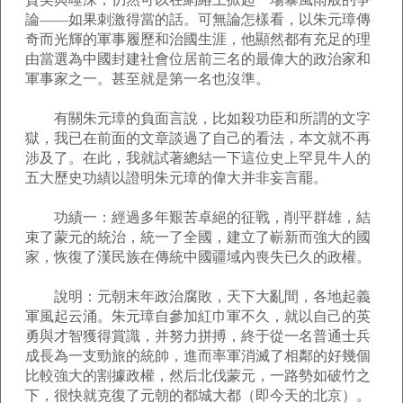
論――如果刺激得當的話。可無論怎樣看，以朱元璋傳
奇而光輝的軍事履歷和治國生涯，他顯然都有充足的理
由當選為中國封建社會位居前三名的最偉大的政治家和
軍事家之一。甚至就是第一名也沒準。
有關朱元璋的負面言說，比如殺功臣和所謂的文字
獄，我已在前面的文章談過了自己的看法，本文就不再
涉及了。在此，我就試著總結一下這位史上罕見牛人的
五大歷史功績以證明朱元璋的偉大并非妄言罷。
功績一：經過多年艱苦卓絕的征戰，削平群雄，結
束了蒙元的統治，統一了全國，建立了嶄新而強大的國
家，恢復了漢民族在傳統中國疆域內喪失已久的政權。
說明：元朝末年政治腐敗，天下大亂間，各地起義
軍風起云涌。朱元璋自參加紅巾軍不久，就以自己的英
勇與才智獲得賞識，并努力拼搏，終于從一名普通士兵
成長為一支勁旅的統帥，進而率軍消滅了相鄰的好幾個
比較強大的割據政權，然后北伐蒙元，一路勢如破竹之
下，很快就克復了元朝的都城大都（即今天的北京）。