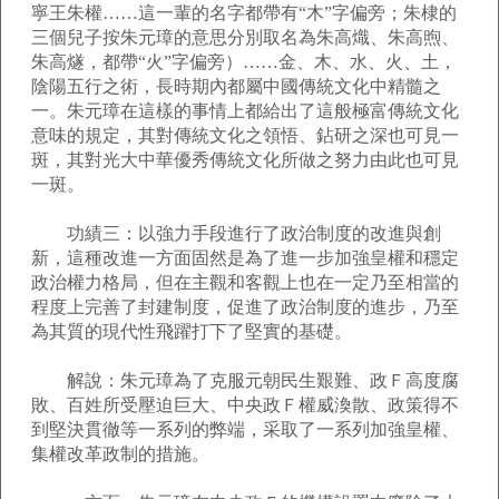
寧王朱權……這一輩的名字都帶有“木”字偏旁；朱棣的
三個兒子按朱元璋的意思分別取名為朱高熾、朱高煦、
朱高燧，都帶“火”字偏旁）……金、木、水、火、土，
陰陽五行之術，長時期內都屬中國傳統文化中精髓之
一。朱元璋在這樣的事情上都給出了這般極富傳統文化
意味的規定，其對傳統文化之領悟、鉆研之深也可見一
斑，其對光大中華優秀傳統文化所做之努力由此也可見
一斑。
功績三：以強力手段進行了政治制度的改進與創
新，這種改進一方面固然是為了進一步加強皇權和穩定
政治權力格局，但在主觀和客觀上也在一定乃至相當的
程度上完善了封建制度，促進了政治制度的進步，乃至
為其質的現代性飛躍打下了堅實的基礎。
解說：朱元璋為了克服元朝民生艱難、政Ｆ高度腐
敗、百姓所受壓迫巨大、中央政Ｆ權威渙散、政策得不
到堅決貫徹等一系列的弊端，采取了一系列加強皇權、
集權改革政制的措施。