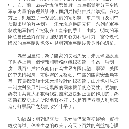
中、右、前、后共計五個都督府，五軍都督府分掌全國
軍事力量的管理與訓練，而調兵權則由兵部掌握。在地
方上，則建立了一整套完備的衛所制、軍戶制（及明中
后期出現的募兵制）。朱元璋通過建立這一系列的軍事
制度把軍權牢牢控制在了皇帝的手上，由此，明朝的軍
隊也自始至終保持了強勁的向心力和戰斗力。當今現代
國家的軍事制度也多可見明朝軍事制度優良性的遺留。
為鞏固皇權，為了國家的長治久安，朱元璋還設置
了世界上第一個情報和特務組織錦衣衛。作為一項制
度，幾百年后錦衣衛仍在為世界各國借鑒、學習，美國
的中央情報局、前蘇聯的克格勃、中國的國家安全局等
等，其實都濫觴于朱元璋設計的錦衣衛，由此也可見這
一制度對發展到一定階段的國家機器的必要性。明朝的
錦衣衛其實大多數時候對國家還是起正面的作用的，錦
衣衛在歷史上之所以名聲不好，只是有時被壞人利用來
進行打擊異己之類的政治斗爭了。
功績四：明朝建立后，朱元璋借鑒漢初經驗，實行
輕稅薄賦、休養生息的政策，為天下百姓的利益精心謀