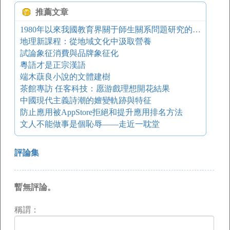
推薦文章
1980年以來我國教育界關于師生關系問題研究的評述
地理新課程：從地域文化中汲取營養
試論象征消費與品牌象征化
粵語才是正宗漢語
端木蕻良小說的文體建樹
茶館專訪 任客科技：愿游戲理想開花結果
中國現代主義詩潮的嬗變軌跡與特征
防止應用被AppStore拒絕和提升應用排名方法
文人不能做事是個恥辱——走近一耽堂
評論集
暫無評論。
稱謂：