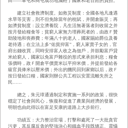
田――軍屯和商屯成功地減輕了國家和老百姓的負担。
建立社會救濟制度。如救災制度：全國各地凡逢遇
水旱等災害，則不但免除當年的稅賦，并開倉賑災；再
如濟貧制度：設立濟養院，凡生活無著落者則收留之并
按月發給糧食等；貧窮人家無力埋葬死者的，由政Ｆ贊
助陵地和喪葬費；年滿八十的老人，國家賜給爵位及養
老待遇；在立法上多“佑貧抑富”，窮人家賣子女的，官
府出錢收買，同時安排富人收之為佃戶，并鼓勵富戶貸
米給窮人，國家以免富戶雜役的形式來承担利息；糧食
張價時，政Ｆ開倉平價賣米以平抑米價，并提前發給各
級官員俸米以壓米價；外出的饑民回到家鄉以后，政Ｆ
按日發給口糧，國家則辦公共工程以安置流離失所之
民……
總之，朱元璋通過制定和實施一系列的政策，很快
穩定了社會與民心，恢復和促進了農業與經濟的發展，
明朝也由此得以在富足安康的道路上大步前行。
功績五：大力整治官場，打擊和處死了一大批貪官
污吏，其反腐反貪的堅強決心和鐵血手段既矯正、震懾