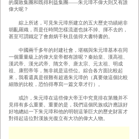
的腐敗集團和既得利益集團――朱元璋不偉大則又有誰
偉大呢？
綜上所述，可見朱元璋所建立的五大歷史功績絕非
胡亂羅織，而是任時間怎樣流逝也抹不掉、揮不去的，
甚至可謂鐵定了會彪炳千秋且值得大書特書的。
中國兩千多年的封建社會，堪稱與朱元璋基本在同
一個重量級上的偉大皇帝都有誰呢？秦始皇、漢高祖、
漢武帝、漢光武帝、隋文帝、唐太宗、元太祖、明成
祖、康熙帝等，無非就是這些位。綜合各方面比較起
來，我看還真是很難有超過朱元璋的（真要做這個比較
細致的比較，恐怕得專寫一篇文章才行）。
或許，朱元璋在這些偉大帝王中究竟排在第幾并不
見得有多么重要。重要的是，我們這個民族或許應該好
好地總結一下朱元璋和他的明朝這筆巨大的歷史財富才
對得起這位對漢族光復立有大功的偉大人物。