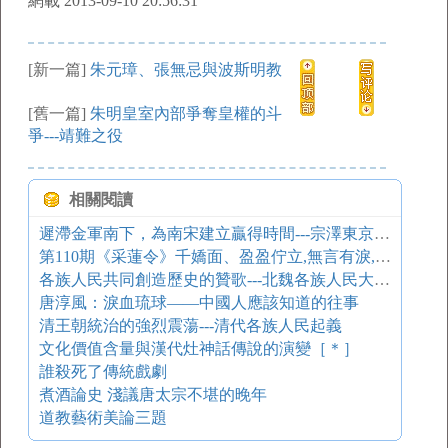
網載 2013-09-10 20:56:31
[新一篇]
朱元璋、張無忌與波斯明教
[舊一篇]
朱明皇室內部爭奪皇權的斗
爭---靖難之役
相關閱讀
遲滯金軍南下，為南宋建立贏得時間---宗澤東京保衛戰
第110期《采蓮令》千嬌面、盈盈佇立,無言有淚,斷腸爭忍回顧
各族人民共同創造歷史的贊歌---北魏各族人民大起義
唐淳風：淚血琉球——中國人應該知道的往事
清王朝統治的強烈震蕩---清代各族人民起義
文化價值含量與漢代灶神話傳說的演變［＊］
誰殺死了傳統戲劇
煮酒論史 淺議唐太宗不堪的晚年
道教藝術美論三題