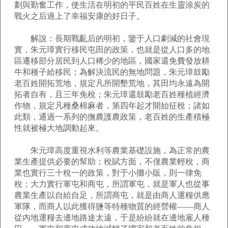
劃與勤奮工作，使生活在明初的平民百姓在生靈涂炭的
戰火之后過上了幸福安康的好日子。
解說：長期戰亂后的明初，鑒于人口劇減的社會現
實，朱元璋實行移民屯田的政策，也就是從人口多的地
區遷移部分居民到人口稀少的地區，國家還免費發放耕
牛和種子給移民；為解決流民的無地問題，朱元璋鼓勵
老百姓開拓荒地，規定凡所開墾荒地，其田均永遠為開
拓者自有，且三年免稅；朱元璋還鼓勵老百姓種植經濟
作物，規定凡種桑棉麻者，第四年起才開始征稅；諸如
此類，通過一系列的撫農護農政策，老百姓的生產積極
性就被極大地調動起來。
朱元璋高度重視水利等農業基礎設施，為正常的農
業生產提供必要的幫助；稅賦方面，不僅農業輕稅，商
業也實行三十稅一的政策，對于小攤小販，則一律免
稅；大力實行軍屯和商屯，所謂軍屯，就是軍人也從事
農業生產以自給自足，所謂商屯，就是由商人運糧供應
軍隊，而商人以此獲得鹽等特種物質的經營權――商人
從內地運糧去邊地路途太遠，于是紛紛就在邊地雇人種