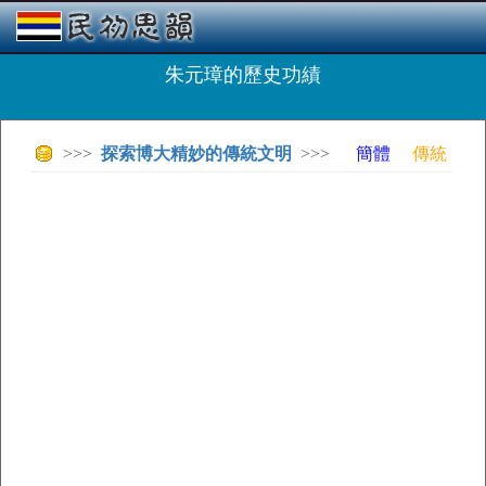
朱元璋的歷史功績
>>>
探索博大精妙的傳統文明
>>>
簡體
傳統