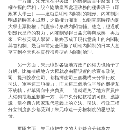
一方面，朱元璋在中央政Ｆ的機構設置中廢除了大
權在握的丞相，設立協助皇帝處理政務的秘書班子（即
殿閣大學士）――這就是明朝內閣制的雛形。內閣制到
明成祖時基本成型，之后權力漸重，如到宣宗時授內閣
大學士票擬權，到憲宗時形成內閣首輔。總之，經過明
朝幾代皇帝的努力，內閣制變得日益完善與成熟，再后
來，它被英國人學習，最終形成了現代意義上的內閣制
與首相制。幾百年前完全照搬了明朝內閣制的日本人甚
至直到今天也在實行很典型的內閣制治理。
另一方面，朱元璋對各級地方政Ｆ的權力也給予了
分解。比如省級地方大權就改由新設置的承宣布政使
司、提刑按察使司、都指揮使司三個機構來分掌行政、
司法、軍事這三項權力，而且這三個地位平等的機構互
不統轄，都單獨向中央負責――這就避免了地方官員由
大權獨攬漸至割據一方，與中央分庭抗禮的可能。應該
說，當今西方國家現代意義上的立法、司法、行政三權
分立制度多少都受到了朱元璋這一分權制度的思想啟
發。
軍隊方面，朱元璋把中央的大都督府分解為左、