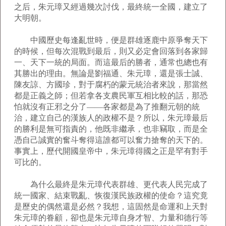
之后，朱元璋又經過幾次討伐，最終統一全國，建立了
大明朝。
中國歷史每逢亂世時，便是群雄逐鹿中原爭奪天下
的時候，但每次混戰到最后，則又必定會回落到各家歸
一、天下一統的局面。而這最后的勝者，通常也總也有
其勝出的理由。無論是劉福通、朱元璋，還是張士誠、
陳友諒、方國珍，對于腐朽的蒙元統治者來說，那當然
都是正義之師；但若拿各支農民軍互相比較的話，那恐
怕就沒有正邪之分了――各家都是為了推翻元朝的統
治，建立自己的漢族人的政權不是？所以，朱元璋最后
的勝利是無可指責的，他既非繼承，也非竊取，而是全
憑自己誠實的奮斗奪得這誰都可以奮力搶奪的天下的。
事實上，歷代開國皇帝中，朱元璋得國之正是罕有對手
可比的。
為什么最終是朱元璋代表群雄、更代表人民完成了
統一國家、結束戰亂、恢復漢民族政權的使命？這究竟
是歷史的偶然還是必然？我想，這固然是命運和上天對
朱元璋的眷顧，卻也是朱元璋自身才智、力量和德行等