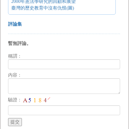
2000年憲法學研究的回顧和展望
臺灣的歷史教育中沒有仇恨(圖)
評論集
暫無評論。
稱謂：
内容：
驗證：