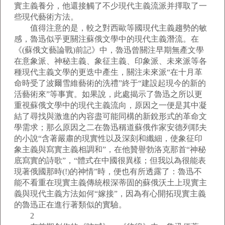
實主義養分，他還接觸了不少現代主義流派并擇取了一
些現代藝術方法。
值得注意的是，較之對西歐等國現代主義趨勢的敏
感，魯迅似乎更關注蘇俄文學中的現代主義潛流。在
《(蘇俄文藝論戰)前記》中，魯迅曾關注早期無產文學
在意象派、神秘主義、象征主義、印象派、未來派等各
種現代主義文學的更迭中產生，關注未來派“在十月革
命時受了波爾雪維藝術的洗禮”終于“建設起現今的新的
活藝術來”等事實。如果說，此處揭示了魯迅之所以更
重視蘇俄文學中的現代主義流向，原因之一便是其中凝
結了尋找與激進的內容盡可能同構的新銳形式的革命文
學需求；那么原因之二在魯迅稱道蘇俄作家安德列耶夫
的小說“含著嚴肅的現實性以及深刻和纖細，使象征印
象主義與寫實主義相調和”，在他贊譽勃洛克那首“神秘
底寫實的詩歌”，“體式在中國很異樣；但我以為很能表
現著俄國那時(!)的神情”時，便也有所透露了：魯迅不
能不看重在現實主義傳統根深蒂固的蘇俄沃土上現實主
義與現代主義方法如何“嫁接”，因為有心開拓現實主義
的魯迅正在進行著類似的實驗。
2