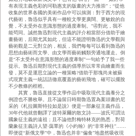
有表現主義色彩的珂勒惠支的版畫的大力推崇”；“從他
收集的世界各國的美術作品中可以揣測：對于西方的現
代藝術，魯迅似乎具有一種較文學更廣闊、更敏銳的自
覺，不太受外在意識形態的過度牽制。”④對此，我不
能茍同。誠然魯迅對現代主義的評介相當部分借助于繪
畫藝術，后期尤其如此，但這不能證明魯迅的文學觀與
藝術觀是二元對立的，相反，我們每每可以看到魯迅的
思想由藝術而文學、由文學而藝術觸類旁通地運走。倒
是“不太受外在意識形態的過度牽制”一句給予了我一些
提示。魯迅后期對現代主義的倡導所以常常由繪畫而生
發，莫不是運思立論的一種策略?借助于那塊尚未被蘇
式現實主義一統話語徹底覆蓋的藝術飛地，確可以擺脫
不少教條的桎梏。
其實，魯迅直接從文學作品中吸取現代主義養分之
例證也不勝枚舉。且不論留日時期魯迅置為案頭書的尼
采的《札拉圖斯特拉如是說》便是一部象征主義作品，
30年代他就曾翻譯了波特萊爾的散文詩——波氏可謂法
國象征主義的遠祖；且不論他對梅特林克的熟悉，對荷
蘭象征主義詩人望·藹覃的《小約翰》的“非常神往”……
即便從“新俄文學”中，魯迅也并非“偏食”地盡然吸收現