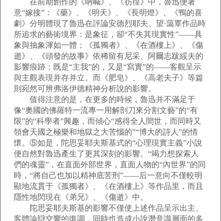
在前期創作的《吶喊》、《彷徨》中，魯迅便著
意“嫁接”：《藥》、《明天》、《長明燈》、《鴨的喜
劇》分明體現了魯迅在評論安德烈耶夫、望·藹覃作品時
所追求的藝術境界：是象征，卻“不失其現實性”——具
象與抽象渾如一體；《孤獨者》、《在酒樓上》、《傷
逝》、《頭發的故事》依稀留有尼采、阿爾志跋綏夫的
影響痕跡：既是“主我”的，又是“寫實”的——客觀呈示
與主觀表現并存并立。而《肥皂》、《高老夫子》等篇
則宛然可辨弗洛伊德精神分析說的影響。
值得注意的是，在更多的時候，魯迅并不滿足于
像“奧國的佛羅特一流專一用解剖刀來分割文藝”的“有
限”的“科學者”興趣，而傾心“感得全人間世，而同時又
領會天國之極樂和地獄之大苦惱的”“博大的詩人”的情
懷。⑤如是，陀思妥耶夫斯基式的“心理現實主義”小說
便自然對魯迅產生了更其深刻的影響。“竭力想探索人
們的魂靈”，在直面外部世界，直面人物的“內世界”的同
時，“將自己也加以精神底苦刑”——后一意向不僅較明
顯地流貫于《孤獨者》、《在酒樓上》等作品里，而且
隱性地閃現在《弟兄》、《傷逝》中。
陀思妥耶夫斯基的影響不僅使上述作品呈示出主、
客體論辯交響的復調，同時也造成小說潛意識層面的多