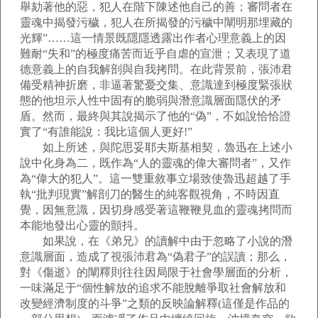
舉劾著他的惡，犯人在階下陳述他自己的善；審問者在
靈魂中揭發污穢，犯人在所揭發的污穢中闡明那埋藏的
光輝”……這一情景既隱隱透露出作者心理意義上的因
難耐“失和”的極度痛苦而近乎自虐的宣泄；又表現了道
德意義上的自我解剖與自我拷問。在此背景前，張沛君
備受精神折磨，非逼著驚憂交集、意識達到極度緊張狀
態的他坦示人性中固有的脆弱與潛意識層面隱伏的矛
盾。然而，最終與其說揭示了他的“偽”，不如說恰恰證
實了“有誰能說：我比這個人更好!”
如上所述，與陀思妥耶夫斯基相契，魯迅在上述小
說中化身為二，既作為“人的靈魂的偉大審問者”，又作
為“偉大的犯人”。這一雙重敘事立場致使魯迅超越了手
執“批判現實”解剖刀的醫生的純客觀視角，不時因直
覺，因無意識，因切身感受著這鞭鞭見血的靈魂拷問而
本能地發出心靈的顫抖。
如果說，在《弟兄》的讀解中由于忽略了小說的潛
意識層面，造成了視張沛君為“偽君子”的誤讀；那么，
對《傷逝》的闡釋則往往因局限于社會學層面的分析，
一味滿足于“個性解放的追求不能脫離爭取社會解放和
改變經濟制度的斗爭”之類的反映論解釋(這僅是作品的