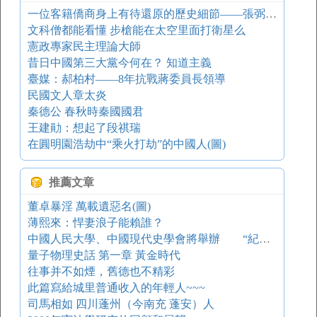
一位客籍僑商身上有待還原的歷史細節——張弼士：成敗得失海國夢
文科僧都能看懂 步槍能在太空里面打衛星么
憲政專家民主理論大師
昔日中國第三大黨今何在？ 知道主義
臺媒：郝柏村——8年抗戰蔣委員長領導
民國文人章太炎
秦德公 春秋時秦國國君
王建勛：想起了段祺瑞
在圓明園浩劫中“乘火打劫”的中國人(圖)
推薦文章
董卓暴淫 萬載遺惡名(圖)
薄熙來：悍妻浪子能賴誰？
中國人民大學、中國現代史學會將舉辦 “紀念中國抗日戰爭勝利５０周年國際學術討論會”
量子物理史話 第一章 黃金時代
往事并不如煙，舊德也不精彩
此篇寫給城里普通收入的年輕人~~~
司馬相如 四川蓬州（今南充 蓬安）人