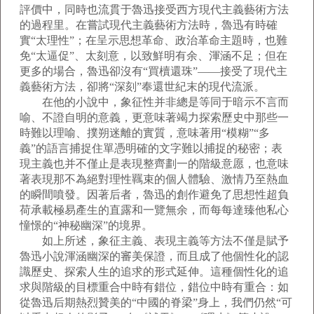
評價中，同時也流貫于魯迅接受西方現代主義藝術方法
的過程里。在嘗試現代主義藝術方法時，魯迅有時確
實“太理性”；在呈示思想革命、政治革命主題時，也難
免“太逼促”、太刻意，以致鮮明有余、渾涵不足；但在
更多的場合，魯迅卻沒有“買櫝還珠”——接受了現代主
義藝術方法，卻將“深刻”奉還世紀末的現代流派。
在他的小說中，象征性并非總是等同于暗示不言而
喻、不證自明的意義，更意味著竭力探索歷史中那些一
時難以理喻、撲朔迷離的實質，意味著用“模糊”“多
義”的語言捕捉住單憑明確的文字難以捕捉的秘密；表
現主義也并不僅止是表現整齊劃一的階級意愿，也意味
著表現那不為絕對理性羈束的個人體驗、激情乃至熱血
的瞬間噴發。因著后者，魯迅的創作避免了思想性超負
荷承載極易產生的直露和一覽無余，而每每達臻他私心
憧憬的“神秘幽深”的境界。
如上所述，象征主義、表現主義等方法不僅是賦予
魯迅小說渾涵幽深的審美保證，而且成了他個性化的認
識歷史、探索人生的追求的形式延伸。這種個性化的追
求與階級的目標重合中時有錯位，錯位中時有重合：如
從魯迅后期熱烈贊美的“中國的脊梁”身上，我們仍然“可