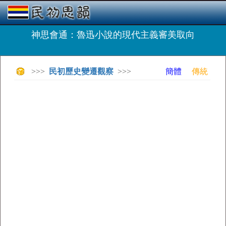
神思會通：魯迅小說的現代主義審美取向
>>>
民初歷史變遷觀察
>>>
簡體
傳統