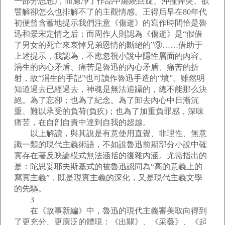
一部分思想)，而濾凈了作品中纏繞回旋、沖撞奔突、欲
譬解卻怎么也排解不了的主觀情感。王得后早在80年代
初便曾含蓄地提示我們注意《傷逝》的寫作時間恰是魯
迅和景宋定情之后；而周作人則認為《傷逝》是“假借
了男女的死亡來哀悼兄弟恩情的斷絕的”⑨……借助于
上述提示，我認為，不應忽視小說中隱性層面的內容。
涓生的內心矛盾、痛苦是魯迅的內心矛盾、痛苦的折
射，故“涓生的手記”也可讀作魯迅手造的“墳”。雖然明
知道過去已經過去，神魂是無法追躡的，總不能那么決
絕。為了忘卻；也為了紀念。為了卸去內心中日漸沉
重、難以承受的負荷(負疚)；也為了加重負罪感，深味
痛苦，在自剖自責中達到自我的超越。
以上解讀，與其說是有意使用直覺、非理性、無意
識一類的現代主義術語，不如說魯迅前期部分小說中確
實存在著反映論模式無法涵括的復雜內涵。尤需指出的
是：陀思妥耶夫斯基式的被魯迅認同為“高的意義上的
寫實主義”，既是現實主義的深化，又是現代主義文學
的先驅。
3
在《故事新編》中，魯迅的現代主義審美取向得到
了更充分、更廣泛的體現：《出關》、《采薇》、《起