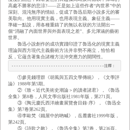
高處不勝寒的悲涼?——正是如上這些作者“內世界”中的
深刻、混沌無序的情結，促成了魯迅后期小說多元的審
美取向。他用現實主義，也用表現主義、象征主義——
準確一點說，用各種重鑄了的無以名狀的方法開出一
個“消融了內面世界與外面表現之差”、多元渾涵的藝術
世界。
魯迅小說創作的成功實踐印證了魯迅化的現實主義
理論與西方現代主義藝術方法并非勢不兩立，恰恰相
反，它蘊含著集合諸種方法沖突應力的開闊性。
----------------------------------------注釋：
①參見錢理群《胡風與五四文學傳統》，《文學評
論》1988年第5期。
②《致＜近代美術史潮論＞的讀者諸君》，《魯迅
全集》第8卷，人民文學出版社1981年版，第271頁。
③《陶元慶氏西洋繪畫展覽會目錄·序》，《魯迅全
集》第7卷第262頁。
④李歐梵《鐵屋中的吶喊》，岳麓書社1999年版，
第242頁。
⑤《詩歌之敵》，《魯迅全集》第7卷，第236頁。