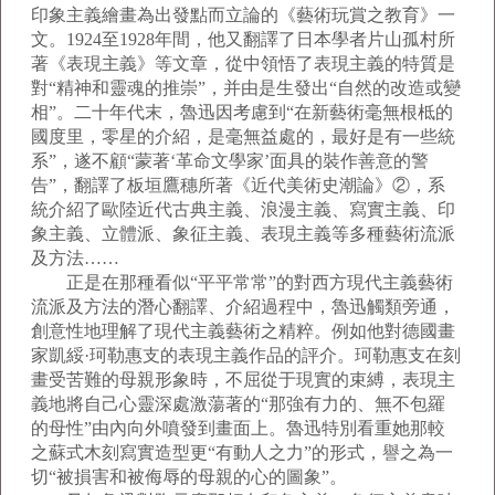
印象主義繪畫為出發點而立論的《藝術玩賞之教育》一
文。1924至1928年間，他又翻譯了日本學者片山孤村所
著《表現主義》等文章，從中領悟了表現主義的特質是
對“精神和靈魂的推崇”，并由是生發出“自然的改造或變
相”。二十年代末，魯迅因考慮到“在新藝術毫無根柢的
國度里，零星的介紹，是毫無益處的，最好是有一些統
系”，遂不顧“蒙著‘革命文學家’面具的裝作善意的警
告”，翻譯了板垣鷹穗所著《近代美術史潮論》②，系
統介紹了歐陸近代古典主義、浪漫主義、寫實主義、印
象主義、立體派、象征主義、表現主義等多種藝術流派
及方法……
正是在那種看似“平平常常”的對西方現代主義藝術
流派及方法的潛心翻譯、介紹過程中，魯迅觸類旁通，
創意性地理解了現代主義藝術之精粹。例如他對德國畫
家凱綏·珂勒惠支的表現主義作品的評介。珂勒惠支在刻
畫受苦難的母親形象時，不屈從于現實的束縛，表現主
義地將自己心靈深處激蕩著的“那強有力的、無不包羅
的母性”由內向外噴發到畫面上。魯迅特別看重她那較
之蘇式木刻寫實造型更“有動人之力”的形式，譽之為一
切“被損害和被侮辱的母親的心的圖象”。