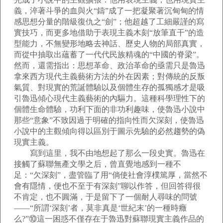
義，淬著斗爭的血與火“鑄”成了一把凝聚著沉甸甸的情
感思想分量的階級復仇之“劍”；他超越了工細嚴謹的寫
實技巧，而更多地借助于表現主義木刻“放筆直干”的造
型能力，不無變形地略去神話、歷史人物的局部真實，
而從中抽取出蘊蓄了一代代民族精魂的“中國的脊梁”。
然而，還需指出：思想革命、政治革命的亟需只是魯迅
拿來西方現代主義藝術方法的外在因素；對傳統的反叛
氣質、對現實的荒誕體驗以及個體生存的孤獨感才是吸
引魯迅傾心現代主義藝術的內驅力。這種科學理性下的
個體生命體驗，功利下面的非功利趣味，使魯迅小說中
那些“意象”不致因過于明確的指向性而欠深刻，使魯迅
小說中的主觀傾向得以區別于圖示先驗的必然趨勢的偽
現實主義。
寫到這里，我不由地想起了那么一段史實。魯迅在
接觸了蘇聯無產文學之后，曾直覺地感到一種不
足：“欠深刻”，盡管臨了用“倘使社會淳樸篤厚，當然不
會有隱情，便也不至于有深刻”聊以作答，但回答得很
不肯定，也不圓滿，于是留下了一個耐人尋味的問號
——“所謂‘深刻’者，莫非真是‘世紀末’的一種時癥
么?”⑩這一困惑不僅存在于魯迅對蘇聯現實主義作品的