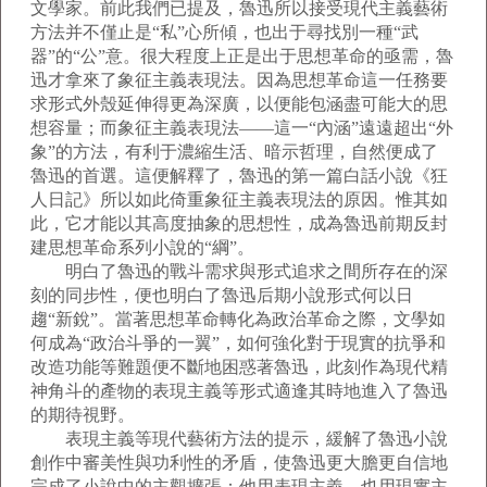
文學家。前此我們已提及，魯迅所以接受現代主義藝術
方法并不僅止是“私”心所傾，也出于尋找別一種“武
器”的“公”意。很大程度上正是出于思想革命的亟需，魯
迅才拿來了象征主義表現法。因為思想革命這一任務要
求形式外殼延伸得更為深廣，以便能包涵盡可能大的思
想容量；而象征主義表現法——這一“內涵”遠遠超出“外
象”的方法，有利于濃縮生活、暗示哲理，自然便成了
魯迅的首選。這便解釋了，魯迅的第一篇白話小說《狂
人日記》所以如此倚重象征主義表現法的原因。惟其如
此，它才能以其高度抽象的思想性，成為魯迅前期反封
建思想革命系列小說的“綱”。
明白了魯迅的戰斗需求與形式追求之間所存在的深
刻的同步性，便也明白了魯迅后期小說形式何以日
趨“新銳”。當著思想革命轉化為政治革命之際，文學如
何成為“政治斗爭的一翼”，如何強化對于現實的抗爭和
改造功能等難題便不斷地困惑著魯迅，此刻作為現代精
神角斗的產物的表現主義等形式適逢其時地進入了魯迅
的期待視野。
表現主義等現代藝術方法的提示，緩解了魯迅小說
創作中審美性與功利性的矛盾，使魯迅更大膽更自信地
完成了小說中的主觀擴張：他用表現主義，也用現實主