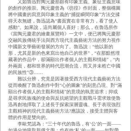
又如魯迅對陶元慶那頗有印象主義、象征主義意味
的創作的推崇。陶元慶曾為《彷徨》作封面，整個構圖
將中國畫的寫意與印象主義的“捕捉瞬間印象”方法交揉
得天衣無縫，魯迅認為“書面實在非常有力，看了使人
感動”。如果說，這尚屬個人喜好；那么，在魯迅所作
《當陶元慶君的繪畫展覽時》一文中，便已將陶元慶那
交融民族傳統手法與西方現代主義藝術方法的努力視作
中國新文學藝術發展的方向了。魯迅說：“他以新的
形，尤其是新的色來寫出他自己的世界”，“在那黯然埋
藏著的作品中，卻滿顯出作者個人的主觀和情緒”，“內
外兩面，都和世界的時代思潮合流，而又并未梏亡中國
的民族性”③……
難以分辨，究竟是因著接受西方現代主義藝術方法
從而喚醒了魯迅創作中對“心的圖象”的刻意凸現、對“滿
顯出作者個人的主觀和情緒”的意境的執意追求；抑或
是尋求民族魂的使命與反抗絕望的主觀戰斗需求致使魯
迅再創地擇取了上述長于探索深層靈魂、長于表現強烈
主觀精神的現代主義藝術方法?應該說，接受主體與客
體的作用是雙向的。
李歐梵認為：“三十年代的魯迅，有‘公’的一面——
如過分地吸取新俄文學；也有他‘私’的一面——如對帶