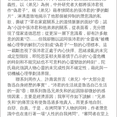
義性。以《弟兄》為例，中外研究者大都將張沛君視
作“偽君子”。稱《弟兄》藉孝悌聞名的張沛君的“夢的斷
片”，淋漓盡致地揭示了他那個被抑制的潛意識的私
欲，撕破了“罩在家庭關系上的溫情脈脈的面紗”⑥；認
為“小說中張沛君和他弟弟的關系，從表面看，充分體
現了儒家道德思想；從更深一層下意識看，卻有許多敵
意的因素”⑦……但我卻難以認同張沛君的“全靈魂”被機
械心理學的解剖刀分割成“偽君子”一類的心理標本。這
一裁斷忽視了張沛君正處于內心抉擇、思緒凌亂的未完
成定型階段，即陀思妥耶夫斯基慣于凸示的“心靈危機
的時刻和不能完結也不可意料的心靈變故的時刻”，陀
氏藉此強調人物心靈的未完成性與不確定性，藉此與一
切機械心理學劃清界限。
聯系到周作人、許壽裳所言《弟兄》中“大部分是
魯迅自身經歷的事實”，“沛君的生活就是魯迅自己生活
的一面”⑧；聯系到魯迅兄弟失和的起因除卻微妙的感
情因素，主要是經濟原因；我寧可作如下讀解：“兄弟
失和”的痛苦沒有使魯迅過多地責人，而更多地自剖、
自辯、自責。于是，在拷問筆下人物的同時，作者潛意
識中也在進行著一場“人性的自我拷問”。“審問者在堂上