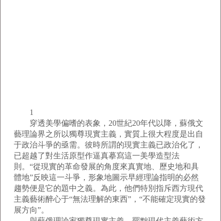
1
穿透美學偏嗜的表象，20世紀20年代以降，蘇俄文
藝理論界之所以獨尊現實主義，實質上很大程度是出自
于政治斗爭的亟需。彼時所謂的現實主義已政治化了，
已超越了對生活原型作逼真摹寫這一美學造型法
則。“從現實的革命發展的角度來真實地、歷史地和具
體地”反映這一斗爭，形象地圖示早經理論指明的必然
趨勢便是它的題中之義。為此，他們特別指斥西方現代
主義藝術醉心于“無法理解的東西”，“不能確定現實的發
展方向”。
與蘇俄理論家獨尊現實主義、罷黜現代主義藝術方