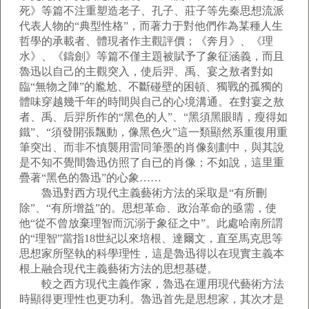
死》等篇不注重塑造老子、孔子、莊子等先秦思想流派
代表人物的“典型性格”，而著力于對他們作為某種人生
哲學的承載者、體現者作主觀評價；《奔月》、《理
水》、《鑄劍》等篇不僅主題被賦予了象征涵義，而且
魯迅以自己的主觀突入，使后羿、禹、宴之敖者對如
臨“無物之陣”的尷尬、不斷碰壁的困頓、獨戰的孤獨的
體味穿越幾千年的時間與自己的心境溝通。在對宴之敖
者、禹、后羿所作的“黑色的人”、“黑須黑眼睛，瘦得如
鐵”、“須發開張飄動，像黑色火”這一類顯然系重復用重
筆突出、而非不慎襲用雷同筆墨的肖像刻劃中，與其說
是不知不覺間魯迅仿照了自已的肖像；不如說，這里重
疊著“黑色的魯迅”的心象……
魯迅對西方現代主義藝術方法的采取是“有所刪
除”、“有所增益”的。思想革命、政治革命的亟需，使
他“從不曾放棄理智而沉溺于象征之中”。此處哈南所謂
的“理智”當指18世紀以來培根、達爾文，直至馬克思等
思想家所堅執的科學理性，這是魯迅得以在現實主義本
根上融合現代主義藝術方法的思想基礎。
較之西方現代主義作家，魯迅在運用現代藝術方法
時顯得更理性也更功利。魯迅首先是思想家，其次才是