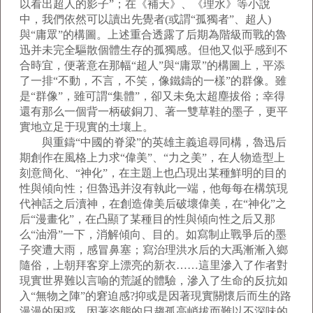
以看出超人的影子”；在《補天》、《理水》等小說
中，我們依然可以讀出先覺者(或謂“孤獨者”、超人)
與“庸眾”的構圖。上述重合透露了后期為階級而戰的魯
迅并未完全驅散個體生存的孤獨感。但他又似乎感到不
合時宜，便著意在那幅“超人”與“庸眾”的構圖上，平添
了一排“不動，不言，不笑，像鐵鑄的一樣”的群像。雖
是“群像”，雖可謂“集體”，卻又未免太超塵拔俗；幸得
還有那么一個背一柄破銅刀、著一雙草鞋的墨子，更平
實地立足于現實的土壤上。
與重鑄“中國的脊梁”的英雄主義追尋同構，魯迅后
期創作在風格上力求“偉美”、“力之美”，在人物造型上
刻意簡化、“神化”，在主題上也凸現出某種鮮明的目的
性與傾向性；但魯迅并沒有執此一端，他每每在構筑現
代神話之后瀆神，在創造偉美后破壞偉美，在“神化”之
后“漫畫化”，在凸顯了某種目的性與傾向性之后又那
么“油滑”一下，消解傾向、目的。如寫制止戰爭后的墨
子突遭大雨，感冒鼻塞；寫治理洪水后的大禹漸漸入鄉
隨俗，上朝拜客穿上漂亮的新衣……這里滲入了作者對
現實世界難以言喻的荒誕的體驗，滲入了生命的反抗如
入“無物之陣”的窘迫感?抑或是因著現實關懷后而生的路
漫漫的困惑，因著姿態的日趨孤高峭拔而難以不深味的