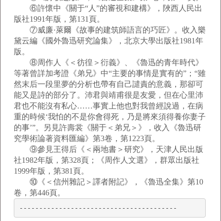
⑥許懷中《關于“人”的審視和建構》，陜西人民出
版社1991年版，第131頁。
⑦威廉·萊爾《故事的建筑師語言的巧匠》。收入樂
黛云編《國外魯迅研究論集》，北京大學出版社1981年
版。
⑧周作人《＜彷徨＞衍義》、《魯迅的青年時代》
等著曾詳加考證《弟兄》中“主要的事情是實有的”；“雖
然末后一段里夢的分析也帶有自己譴責的意義，那卻可
能又是詩的部分了。沛君與靖甫很是友愛，但在心里沛
君也不能沒有私心……事實上他也對我曾經說過，在病
重的時候‘我怕的不是你會得死，乃是將來須得養你妻子
的事’”。另見許壽裳《關于＜弟兄＞》，收入《魯迅研
究學術論著資料匯編》第3卷，第1223頁。
⑨參見王得后《＜兩地書＞研究》，天津人民出版
社1982年版，第328頁；《周作人文選》，群眾出版社
1999年版，第381頁。
⑩《＜信州雜記＞譯者附記》，《魯迅全集》第10
卷，第446頁。
----------------------------------------