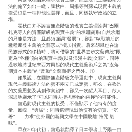
法的偏至如出一轍，瞿秋白、周揚等對蘇式現實主義的
接受也是一種排他性選擇，而且，同樣執守政治的立
場。
瞿秋白并不諱言無產階級的現實主義理論與“巴爾
扎克等人的資產階級的現實主義”的承繼關系(自然承繼
的只能是方法，且必須強調“發展”)，卻對“歐戰前后的
種種摩登主義的文藝形式”橫加指責。后來胡風也在論
民族形式的移植時，將可借鑒的“世界進步文藝傳統”限
定為“各種傾向的現實主義(以及浪漫主義)文藝”，同時
過敏地將世紀末西方興起的現代主義藝術斥之為“沒落
期資本主義”的“反動”文藝而拒之門外。①
如果說，在國際無產階級文學運動中，現實主義與
現代主義藝術方法的勢不兩立已成定勢，那么，在魯迅
的文藝思想及其創作實踐中，卻又一次醒人耳目、啟人
深思地顯示了“可以同時去擁抱事物的兩極”的可能性。
魯迅對現代主義的接受，不僅顯示了他特有的度
量、氣魄、“勇猛”；同時還體現出他慣有的切實、“沉
著”——力求“使外國的新興文學在中國脫離‘符咒’氣
味”。
早在20年代初，魯迅就翻譯了日本學者上野陽一由