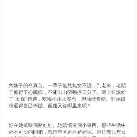
六嬸子的命真苦。一輩子無兒無女不說，到老來，老頭
子偏得了心臟病，不能出山勞動掙工分了。隊上雖說給
了“五保”待遇，吃糧不用太發愁，但油煙醬醋、針頭線
腦還得自己籌辦。而錢又從哪里來呢？
好在她還喂個豬娃娃。她嬌慣這個小東西。那些生活中
必不可少的開銷，都指望著這只豬娃呢。這位無兒無女