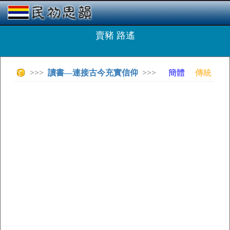
賣豬 路遙
>>>
讀書—連接古今充實信仰
>>>
簡體
傳統