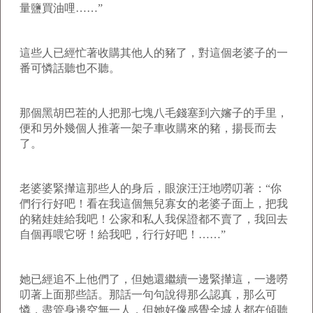
量鹽買油哩……”
這些人已經忙著收購其他人的豬了，對這個老婆子的一
番可憐話聽也不聽。
那個黑胡巴茬的人把那七塊八毛錢塞到六嬸子的手里，
便和另外幾個人推著一架子車收購來的豬，揚長而去
了。
老婆婆緊攆這那些人的身后，眼淚汪汪地嘮叨著：“你
們行行好吧！看在我這個無兒寡女的老婆子面上，把我
的豬娃娃給我吧！公家和私人我保證都不賣了，我回去
自個再喂它呀！給我吧，行行好吧！……”
她已經追不上他們了，但她還繼續一邊緊攆這，一邊嘮
叨著上面那些話。那話一句句說得那么認真，那么可
憐，盡管身邊空無一人，但她好像感覺全城人都在傾聽