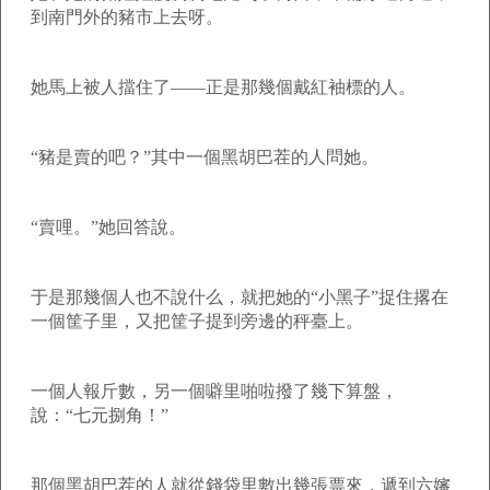
到南門外的豬市上去呀。
她馬上被人擋住了——正是那幾個戴紅袖標的人。
“豬是賣的吧？”其中一個黑胡巴茬的人問她。
“賣哩。”她回答說。
于是那幾個人也不說什么，就把她的“小黑子”捉住撂在
一個筐子里，又把筐子提到旁邊的秤臺上。
一個人報斤數，另一個噼里啪啦撥了幾下算盤，
說：“七元捌角！”
那個黑胡巴茬的人就從錢袋里數出幾張票來，遞到六嬸