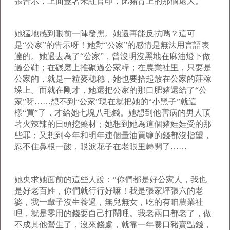
張告示，上面蓋著朱紅官印，比豬背上的那個還大。
她猛地感到眼前一陣發黑。她還再能反抗嗎？這可
是“公家”的告示呀！她對“公家”的感情是無法用言語表
達的。她過去為了“公家”，曾沒明沒黑地在麻油燈下做
過公鞋；在碾磨上推碾過公家糧；在農業社里，只要是
公家的，就是一粒麥穗穗，她也要拾起放在公家的莊稼
垛上。而就在剛才，她還把公家的那口肥豬還給了“公
家”呀……想不到“公家”現在就把她的“小黑子”就這
樣“買”了，才給她七塊八毛錢。她想到他害病的男人頂
著火辣辣的日頭挖藥材；她想到她為這個豬娃娃受的那
些罪；又想到今年和明年連個量油買鹽的錢都沒指望，
忍不住鼻根一酸，眼淚花子在老眼里轉開了……
她央求她面前的這些人說：“你們都是好公家人，我也
是好老百姓，你們就行行好嘛！我是張家坪張六的老
婆，我一輩子沒生養過，無兒無女，吃的有咱農業社
哩，就是零用的錢要自己打鬧哩。我老兩口都老了，做
不成其他營生了，沒來錢處，就靠一年養口豬賣點錢，