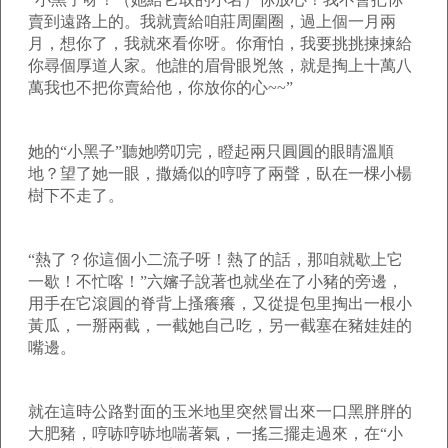
賣到遠路上的。我就賣給咱莊周圍圈，過上個一月兩
月，想你了，我就來看你呀。你甭怕，我要挑挑揀揀給
你尋個厚道人家。他誰的眉骨眼兇煞，就是掏上十萬八
萬我也不把你賣給他，你放你的心~~”
她的“小黑子”聽她嘮叨完，瞪起兩只圓圓的眼睛溫順
地？望了她一眼，撒嬌似的哼哼了兩聲，臥在一棵小楊
樹下不走了。
“熱了？你這個小二流子呀！熱了的話，那咱就歇上它
一歇！不忙喀！”六嬸子說著也就坐在了小豬的旁邊，
用手在它滾圓的脊背上搔癢癢，又從提包里掏出一根小
黃瓜，一掰兩截，一截她自己吃，另一截塞在豬娃娃的
嘴邊。
就在這時公路對面的玉米地里突然冒出來一口黑胖胖的
大肥豬，哼哧哼哧地喘著氣，一搖三擺走過來，在“小