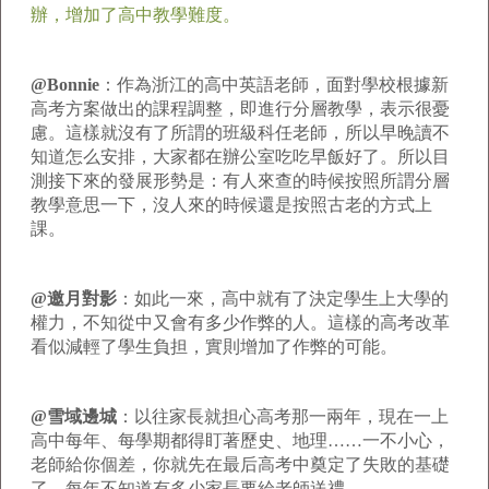
辦，增加了高中教學難度。
@Bonnie
：作為浙江的高中英語老師，面對學校根據新
高考方案做出的課程調整，即進行分層教學，表示很憂
慮。這樣就沒有了所謂的班級科任老師，所以早晚讀不
知道怎么安排，大家都在辦公室吃吃早飯好了。所以目
測接下來的發展形勢是：有人來查的時候按照所謂分層
教學意思一下，沒人來的時候還是按照古老的方式上
課。
@邀月對影
：如此一來，高中就有了決定學生上大學的
權力，不知從中又會有多少作弊的人。這樣的高考改革
看似減輕了學生負担，實則增加了作弊的可能。
@雪域邊城
：以往家長就担心高考那一兩年，現在一上
高中每年、每學期都得盯著歷史、地理……一不小心，
老師給你個差，你就先在最后高考中奠定了失敗的基礎
了。每年不知道有多少家長要給老師送禮。