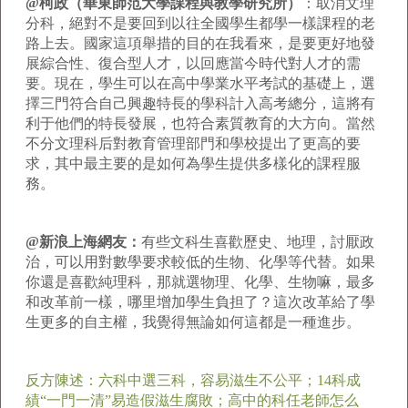
@柯政（華東師范大學課程與教學研究所）
：
取消文理
分科，絕對不是要回到以往全國學生都學一樣課程的老
路上去。國家這項舉措的目的在我看來，是要更好地發
展綜合性、復合型人才，以回應當今時代對人才的需
要。現在，學生可以在高中學業水平考試的基礎上，選
擇三門符合自己興趣特長的學科計入高考總分，這將有
利于他們的特長發展，也符合素質教育的大方向。當然
不分文理科后對教育管理部門和學校提出了更高的要
求，其中最主要的是如何為學生提供多樣化的課程服
務。
@新浪上海網友：
有些文科生喜歡歷史、地理，討厭政
治，可以用對數學要求較低的生物、化學等代替。如果
你還是喜歡純理科，那就選物理、化學、生物嘛，最多
和改革前一樣，哪里增加學生負担了？這次改革給了學
生更多的自主權，我覺得無論如何這都是一種進步。
反方陳述：六科中選三科，容易滋生不公平；14科成
績“一門一清”易造假滋生腐敗；高中的科任老師怎么