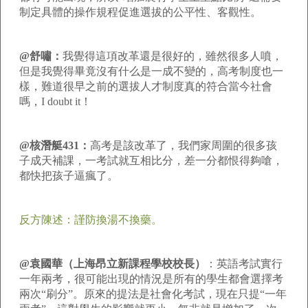
制定具體的操作規程促進選拔的公平性、客觀性。
@舒嘯：
我覺得這項改革還是很好的，雖然很多人噴，
但是我覺得畢竟沒有什么是一成不變的，高考制度也一
樣，難道很早之前的選拔人才制度真的符合當今社會
嗎，I doubt it！
@核潛艇431：
高考是該改革了，我們家周圍的很多孩
子成天補課，一考試就互相比分，差一分都恨得夠嗆，
都快把孩子逼瘋了。
反方陳述：
謹防換湯不換藥。
@袁國華（上海昂立新課程學校校長）
：英語考試實行
一年兩考，很可能出現的情況是所有的學生都會選擇考
兩次“刷分”。原來的提法是社會化考試，現在只提“一年