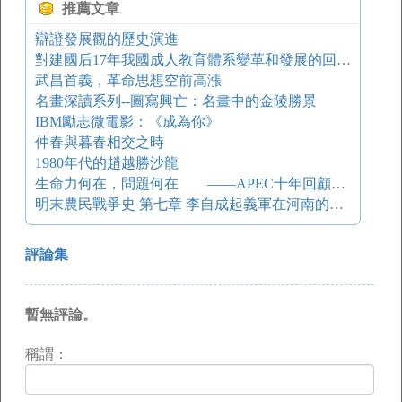
推薦文章
辯證發展觀的歷史演進
對建國后17年我國成人教育體系變革和發展的回顧與思考
武昌首義，革命思想空前高漲
名畫深讀系列--圖寫興亡：名畫中的金陵勝景
IBM勵志微電影：《成為你》
仲春與暮春相交之時
1980年代的趙越勝沙龍
生命力何在，問題何在 ——APEC十年回顧與展望
明末農民戰爭史 第七章 李自成起義軍在河南的大發展
評論集
暫無評論。
稱謂：