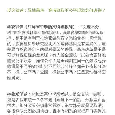
反方陳述：異地高考、高考錄取不公平現象如何改變？
@凌宗偉（江蘇省中學語文特級教師）
：
“文理不分
科”究竟會減輕學生學習負担，還是會增加學生學習負
担，是不是有利于推進素質教育？恐怕會是一廂情愿
的，腦神經科學研究證明人的遺傳基因是有差異的，這
差異自然會決定人的學科學習的差異，高考改革是不是
可以無視這樣的差異呢？有人說全國統一試卷會更好地
體現公平競爭，如何公平？是全國劃定同一的錄取起分
線還是不同的省份劃定不同的起分線？如果各省起分線
不一樣，公平嗎？全國一樣就公平嗎？這些恐怕都將面
臨質疑。
@微光傾城：
關鍵是高中學業考試，是全省統一卷呢，
還是各個市統一？各市題目難度不一的話，分數差距會
很大。加分政策必須非常嚴格，絕大部分就是要取消。
各省錄取比例必須均衡，否則有關系的就把戶口弄到其