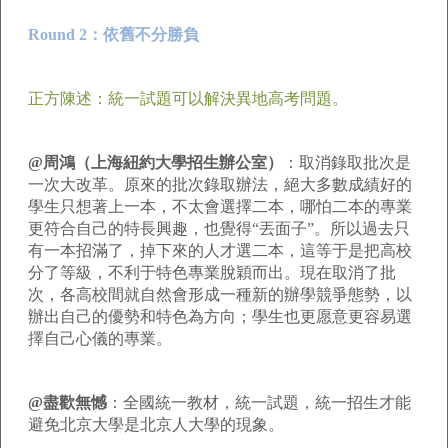
Round 2：依舊不分勝負
正方陳述：統一試題可以解決異地高考問題。
@周鴻（上海紐約大學招生辦公室）
：
取消錄取批次是
一次大改革。原來的批次錄取辦法，絕大多數成績好的
學生只想著上一本，不太會選擇二本，哪怕二本的專業
更符合自己的特長興趣，也覺得“丟面子”。所以過去只
有一本招滿了，掉下來的人才選二本，這等于是把高校
分了等級，不利于特色專業脫穎而出。現在取消了批
次，各高校間就自然會形成一種新的辦學競爭態勢，以
辦出自己的優勢和特色為方向；學生也更愿意更容易選
擇自己心儀的專業。
@盡歡無憾
：全國統一教材，統一試題，統一招生才能
避免北京大學是北京人大學的現象。