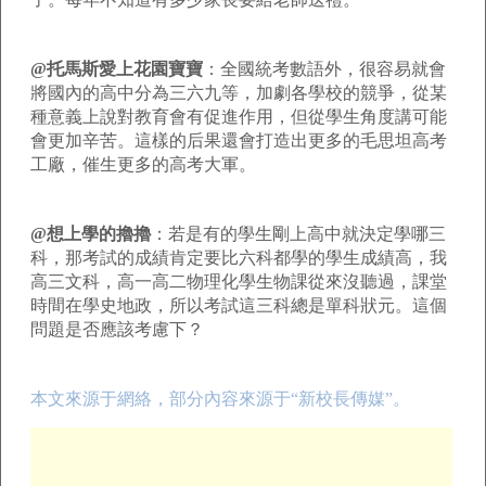
@托馬斯愛上花園寶寶
：全國統考數語外，很容易就會
將國內的高中分為三六九等，加劇各學校的競爭，從某
種意義上說對教育會有促進作用，但從學生角度講可能
會更加辛苦。這樣的后果還會打造出更多的毛思坦高考
工廠，催生更多的高考大軍。
@想上學的擼擼
：若是有的學生剛上高中就決定學哪三
科，那考試的成績肯定要比六科都學的學生成績高，我
高三文科，高一高二物理化學生物課從來沒聽過，課堂
時間在學史地政，所以考試這三科總是單科狀元。這個
問題是否應該考慮下？
本文來源于網絡，部分內容來源于“新校長傳媒”。