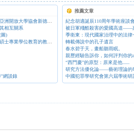
推薦文章
入學與平等：開放與遠程學習的挑戰 ——亞洲開放大學協會新德里年會綜述
紀念胡適誕辰110周年學術座談
其相互關系
被日軍殘酷殺害的愛國高道——
圖)
季衛東：現代國家治理中的法律
需要一種新的教學智慧 ——一種改造教育碩士專業學位教育的教學理念
轉載傳說中的孔子遺言
春水碧于天，畫船聽雨眠。
親歷經驗告訴你，如何評判你的a
“西門慶”的原型：原來是他......
研究方法優化論——藝術理論的
”網談錄
中國犯罪學研究會第六屆學術研