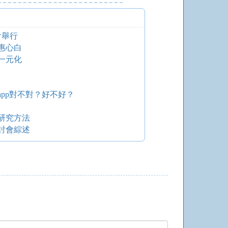
會舉行
惠心白
一元化
pp對不對？好不好？
研究方法
討會綜述