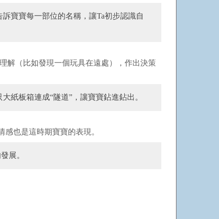
訴寶寶每一部位的名稱，讓Ta初步認識自
的理解（比如發現一個玩具在遠處），作出決策
大紙板箱連成“隧道”，讓寶寶鉆進鉆出。
情感也是這時期寶寶的表現。
的發展。