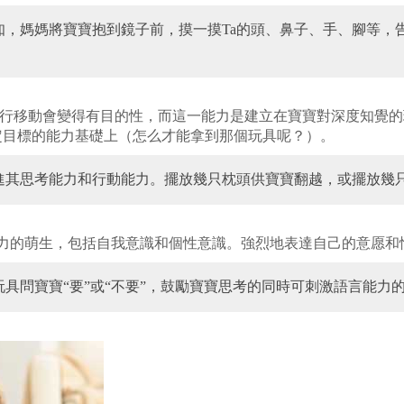
，媽媽將寶寶抱到鏡子前，摸一摸Ta的頭、鼻子、手、腳等，告
爬行移動會變得有目的性，而這一能力是建立在寶寶對深度知覺
定目標的能力基礎上（怎么才能拿到那個玩具呢？）。
進其思考能力和行動能力。擺放幾只枕頭供寶寶翻越，或擺放幾只
力的萌生，包括自我意識和個性意識。強烈地表達自己的意愿和
具問寶寶“要”或“不要”，鼓勵寶寶思考的同時可刺激語言能力