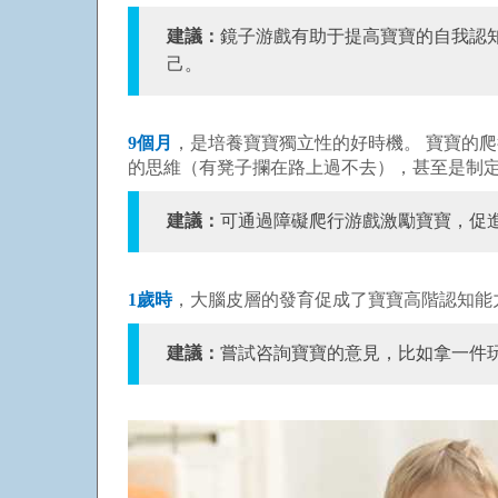
建議
：
鏡子游戲有助于提高寶寶的自我認知
己。
9個月
，是培養寶寶獨立性的好時機。 寶寶的
的思維（有凳子攔在路上過不去），甚至是制
建議：
可通過障礙爬行游戲激勵寶寶，促
1歲時
，大腦皮層的發育促成了寶寶高階認知能
建議：
嘗試咨詢寶寶的意見，比如拿一件玩