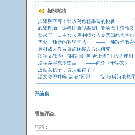
相關閱讀
教學理論、課程理論與學習理論的歷史演進及
驚呆了！日本女人與中國女人竟然如此大區別(
農村成人教育實施途徑與方法研究
談語文教學中“翻開書”與“合上書”手段的運用
漢字識字教學史話 ——簡介《千字文》
這個女孩子，長大還得了？
語文教學呼喚“詩教”回歸——“詩歌與詩歌教學
評論集
暫無評論。
稱謂：