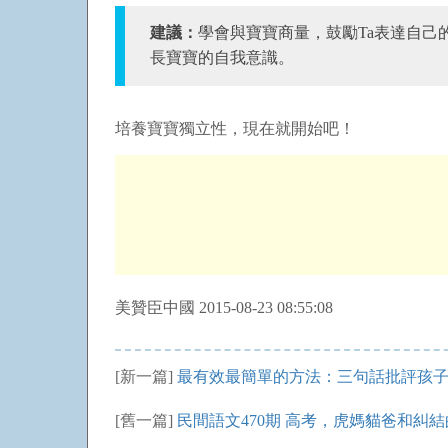
建議：
學會與寶寶商量，鼓勵Ta表達自
長寶寶的自我意識。
培養寶寶獨立性，現在就開始吧！
美贊臣中國 2015-08-23 08:55:08
[新一篇]
最有效最簡單的方法：三句話批評孩
[舊一篇]
民間語文470期 高考，虎媽貓爸和糾