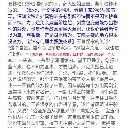
要抄检只抄检咱们家的人，薛大姑娘屋里，断乎检抄不
得的。”
【松批：消沉中的熙凤，看到王家的彰显和表
现，深知宝钗之处異物甚多必引起不快而不是因为抄查
而不快，为了避免亲戚面前尴尬，刻意包庇最能抄出物
件的薛处，也是作者故意留極大漏洞，让粗心读者新信
以为真，西香囊一定是司棋所为，实际关键的地方根本
没查抄，宝钗有何理由摆脱乾系】
王善保家的笑道：
“这个自然。岂有抄起亲戚家来。”凤姐点头道：“我也这
样说呢。”
〖庚双夹：写阿凤心灰意懒，且避祸，后时迥又是一个人
一头说，一头到了潇湘馆内。黛玉已睡了，忽报这
矣。〗
些人来，也不知为甚事。才要起来，只见凤姐已走进
来，忙按住他不许起来，只说：“睡罢，我们就走。”这
边且说些闲话。那个王善保家的带了众人到丫鬟房中，
也一一开箱倒笼抄检了一番。因从紫鹃房中抄出两副宝
玉常换下来的寄名符兒，一副束带上的披带，两个荷包
并扇套，套内有扇子。打开看时皆是宝玉往年往日手内
曾拿过的。王善保家的自为得了意，遂忙请凤姐过来验
视，又说：“这些东西从那里来的？”凤姐笑道：“宝玉和
他们从小兒在一处混了幾年，这自然是宝玉的旧东西。
这也不算什么罕事，撂下再往别处去是正经。”紫鹃笑