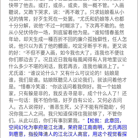
快带了他去。或打，或杀，或卖，我一概不管。”入画
聽说，又跪下哭求，说：“再不敢了。只求姑娘看从小
兒的情常，好歹生死在一处罢。”尤氏和奶娘等人也都
十分分解，说他“不过一时糊涂了，下次再不敢的。他
从小兒伏侍你一场，到底留着他为是。”谁知惜春虽然
年幼，却天生成一種百折不回的廉介孤独僻性，任人怎
说，他只以为丢了他的體面，咬定牙断乎不肯。更又说
的好：“不但不要入画，如今我也大了，连我也不便往
你们那边去了。况且近日我每每風闻得有人背地里议论
什么多少不堪的闲话，我若再去，连我也编派上了。”
尤氏道：“谁议论什么？又有什么可议论的！姑娘是
谁，我们是谁。姑娘既聽见人议论我们，就该问着他才
是。”惜春冷笑道：“你这话问着我倒好。我一个姑娘
家，只有躲是非的，我反去寻是非，成个什么人了！还
有一句话：我不怕你恼，好歹自有公论，又何必去问
人。古人说得好，‘善恶生死，父子不能有所勖助’，何
况你我二人之间。我只知道保得住我就够了，不管你
们。从此以后，你们有事别累我。”
【松批：此章回，
空间幻化为寧府是江北清，荣府是江南南明，尤氏再回
到麀意，指投降清人的江北汉人高官，用这个视觉看探