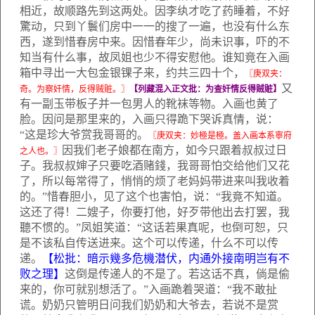
相近，故顺路先到这两处。因李纨才吃了药睡着，不好
驚动，只到丫鬟们房中一一的搜了一遍，也没有什么东
西，遂到惜春房中来。因惜春年少，尚未识事，吓的不
知当有什么事，故凤姐也少不得安慰他。谁知竟在入画
箱中寻出一大包金银锞子来，约共三四十个，
〖庚双夹：
又
奇。为察奸情，反得贼赃。〗
【列藏混入正文批：为查奸情反得贼赃】
有一副玉带板子并一包男人的靴袜等物。入画也黄了
脸。因问是那里来的，入画只得跪下哭诉真情，说：
“这是珍大爷赏我哥哥的。
〖庚双夹：妙極是極。盖入画本系寧府
因我们老子娘都在南方，如今只跟着叔叔过日
之人也。〗
子。我叔叔婶子只要吃酒赌錢，我哥哥怕交给他们又花
了，所以每常得了，悄悄的烦了老妈妈带进来叫我收着
的。”惜春胆小，见了这个也害怕，说：“我竟不知道。
这还了得！二嫂子，你要打他，好歹带他出去打罢，我
聽不惯的。”凤姐笑道：“这话若果真呢，也倒可恕，只
是不该私自传送进来。这个可以传递，什么不可以传
递。
【松批：暗示幾多危機潜伏，内通外接南明岂有不
败之理】
这倒是传递人的不是了。若这话不真，倘是偷
来的，你可就别想活了。”入画跪着哭道：“我不敢扯
谎。奶奶只管明日问我们奶奶和大爷去，若说不是赏