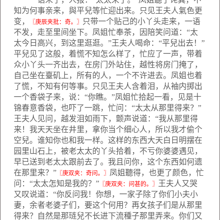
知为何事亲来，與平兒等忙迎出来。只见王夫人氣色更
变，
只带一个贴己的小丫头走来，一语
〖庚辰夹批：奇。〗
不发，走至里间坐下。凤姐忙奉茶，因陪笑问道：“太
太今日高兴，到这里逛逛。”王夫人喝命：“平兒出去！”
平兒见了这般，着慌不知怎么样了，忙应了一声，带着
众小丫头一齐出去，在房门外站住，越性将房门掩了，
自己坐在臺矶上，所有的人，一个不许进去。凤姐也着
了慌，不知有何等事。只见王夫人含着泪，从袖内掷出
一个香袋子来，说：“你瞧。”凤姐忙拾起一看，见是十
锦春意香袋，也吓了一跳，忙问：“太太从那里得来？”
王夫人见问，越发泪如雨下，颤声说道：“我从那里得
来！我天天坐在井里，拿你当个细心人，所以我才偷个
空兒。谁知你也和我一样。这样的东西大天白日明摆在
园里山石上，被老太太的丫头拾着，不亏你婆婆遇见，
早已送到老太太跟前去了。我且问你，这个东西如何遗
在那里来？”
凤姐聽得，也更了颜色，忙
〖庚双夹：奇问。〗
问：“太太怎知是我的？”
王夫人又哭
〖庚双夹：问甚的。〗
又叹说道：“你反问我！你想，一家子除了你们小夫小
妻，余者老婆子们，要这个何用？再女孩子们是从那里
得来？自然是那琏兒不长进下流種子那里弄来。你们又