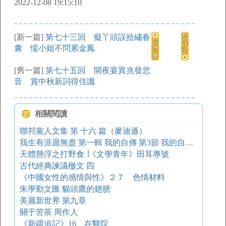
2022-12-08 19:15:10
[新一篇]
第七十三回 癡丫頭誤拾繡春
囊 懦小姐不問累金鳳
[舊一篇]
第七十五回 開夜宴異兆發悲
音 賞中秋新詞得佳讖
相關閱讀
聯邦黨人文集 第 十六 篇（麥迪遜）
我生有涯愿無盡 第一輯 我的自傳 第3節 我的自學小史：出生
天體懸浮之打野食 ∣《文學青年》田耳專號
古代經典諫議檄文 四
《中國女性的感情與性》２７ 色情材料
朱學勤文匯 貓頭鷹的翅膀
美麗新世界 第九章
關于苦茶 周作人
《新疆追記》16、在醫院