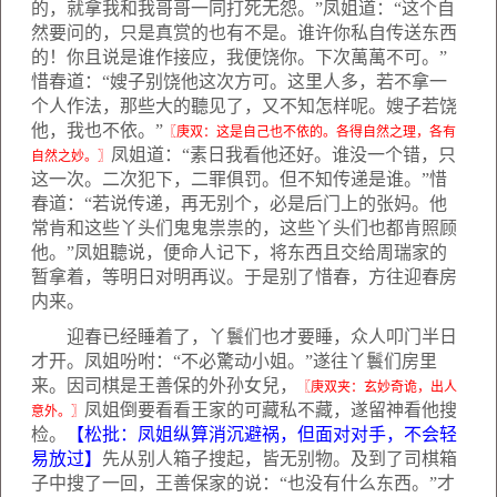
的，就拿我和我哥哥一同打死无怨。”凤姐道：“这个自
然要问的，只是真赏的也有不是。谁许你私自传送东西
的！你且说是谁作接应，我便饶你。下次萬萬不可。”
惜春道：“嫂子别饶他这次方可。这里人多，若不拿一
个人作法，那些大的聽见了，又不知怎样呢。嫂子若饶
他，我也不依。”
〖庚双：这是自己也不依的。各得自然之理，各有
凤姐道：“素日我看他还好。谁没一个错，只
自然之妙。〗
这一次。二次犯下，二罪俱罚。但不知传递是谁。”惜
春道：“若说传递，再无别个，必是后门上的张妈。他
常肯和这些丫头们鬼鬼祟祟的，这些丫头们也都肯照顾
他。”凤姐聽说，便命人记下，将东西且交给周瑞家的
暂拿着，等明日对明再议。于是别了惜春，方往迎春房
内来。
迎春已经睡着了，丫鬟们也才要睡，众人叩门半日
才开。凤姐吩咐：“不必驚动小姐。”遂往丫鬟们房里
来。因司棋是王善保的外孙女兒，
〖庚双夹：玄妙奇诡，出人
凤姐倒要看看王家的可藏私不藏，遂留神看他搜
意外。〗
检。
【松批：凤姐纵算消沉避祸，但面对对手，不会轻
易放过】
先从别人箱子搜起，皆无别物。及到了司棋箱
子中搜了一回，王善保家的说：“也没有什么东西。”才