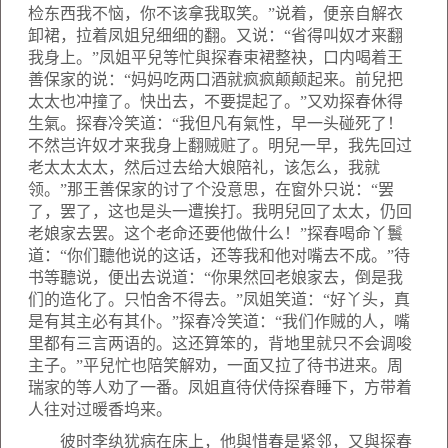
检东西我不恼，你不该拿我取笑。”说着，便亲自解衣
卸裙，拉着凤姐兒细细的翻。又说：“省得叫奴才来翻
我身上。”凤姐平兒等忙與探春束裙整袂，口内喝着王
善保家的说：“妈妈吃两口酒就疯疯颠颠起来。前兒把
太太也冲撞了。快出去，不要提起了。”又劝探春休得
生氣。探春冷笑道：“我但凡有氣性，早一头碰死了！
不然岂许奴才来我身上翻贼赃了。明兒一早，我先回过
老太太太太，然后过去给大娘陪礼，该怎么，我就
领。”那王善保家的讨了个没意思，在窗外只说：“罢
了，罢了，这也是头一遭挨打。我明兒回了太太，仍回
老娘家去罢。这个老命还要他做什么！”探春喝命丫鬟
道：“你们聽他说的这话，还等我和他对嘴去不成。”待
书等聽说，便出去说道：“你果然回老娘家去，倒是我
们的造化了。只怕舍不得去。”凤姐笑道：“好丫头，真
是有其主必有其仆。”探春冷笑道：“我们作贼的人，嘴
里都有三言两语的。这还算笨的，背地里就只不会调唆
主子。”平兒忙也陪笑解劝，一面又拉了待书进来。周
瑞家的等人劝了一番。凤姐直待伏侍探春睡下，方带着
人往对过暖香坞来。
彼时李纨犹病在床上，他與惜春是紧邻，又與探春