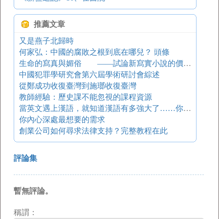
推薦文章
又是燕子北歸時
何家弘：中國的腐敗之根到底在哪兒？ 頭條
生命的寫真與媚俗 ——試論新寫實小說的價值取向
中國犯罪學研究會第六屆學術研討會綜述
從鄭成功收復臺灣到施瑯收復臺灣
教師經驗：歷史課不能忽視的課程資源
當英文遇上漢語，就知道漢語有多強大了……你一定會被這些絕美的翻譯折服！
你內心深處最想要的需求
創業公司如何尋求法律支持？完整教程在此
評論集
暫無評論。
稱謂：