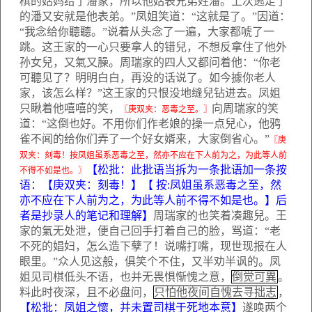
棋的姑妈给了潘家，所以他姑表兄弟姓潘。上次逃走了
的潘又安就是他表弟。”凤姐笑道：“这就是了。”因道：
“我念给你聽聽。”说着从头念了一遍，大家都唬了一
跳。这王家的一心只要拿人的错兒，不想反拿住了他外
孙女兒，又氣又臊。周瑞家的四人又都问着他：“你老
可聽见了？明明白白，再没的话说了。如今據你老人
家，该怎么样？”这王家的只恨没地缝兒钻进去。凤姐
只瞅着他嘻嘻的笑，
向周瑞家的笑
〖庚双夹：恶毒之至。〗
道：“这倒也好。不用你们作老娘的操一点兒心，他鸦
雀不闻的给你们弄了一个好女婿来，大家倒省心。”
〖庚
双夹：刻毒！按凤姐虽系恶毒之至，然亦不应在下人前为之，为此等人前
【松批：此批语当拆为一条批语加一条按
不得不如是也。〗
语：【庚双夹：刻毒！】【
按
:
凤姐虽系恶毒之至，然
亦不应在下人前为之，为此等人前不得不如是也。】后
者是抄录人的笔记和理解】
周瑞家的也笑着凑趣兒。王
家的氣无处泄，便自己回手打着自己的脸，骂道：“老
不死的娼妇，怎么造下孽了！说嘴打嘴，现世现报在人
眼里。”众人见这般，俱笑个不住，又半劝半讽的。凤
姐见司棋低头不语，也并无畏惧惭愧之意，
倒觉可異
。
料此时夜深，且不必盘问，
只怕他夜间自愧去寻拙志
，
【松批：凤姐之懷，并未置司棋于死地本意】
遂唤两个