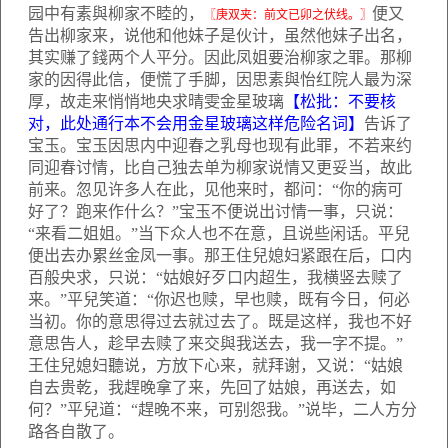
园中有素與柳家不睦的，
便又
〖庚双夹：前文已卯之伏线。〗
告出柳家来，说他和他妹子是伙计，虽然他妹子出名，
其实赚了錢两个人平分。因此凤姐要治柳家之罪。那柳
家的因得此信，便慌了手脚，因思素與怡红院人最为深
厚，故走来悄悄地央求晴雯金星玻璃
【松批：不要核
对，此处通行本不会用金星玻璃这样危险名词】
告诉了
宝玉。宝玉因思内中迎春之乳母也现有此罪，不若来约
同迎春讨情，比自己独去单为柳家说情又更妥当，故此
前来。忽见许多人在此，见他来时，都问：“你的病可
好了？跑来作什么？”宝玉不便说出讨情一事，只说：
“来看二姐姐。”当下众人也不在意，且说些闲话。平兒
便出去办累丝金凤一事。那王住兒媳妇紧跟在后，口内
百般央求，只说：“姑娘好歹口内超生，我横竖去赎了
来。”平兒笑道：“你迟也赎，早也赎，既有今日，何必
当初。你的意思得过去就过去了。既是这样，我也不好
意思告人，趁早去赎了来交與我送去，我一字不提。”
王住兒媳妇聽说，方放下心来，就拜谢，又说：“姑娘
自去贵乾，我趕晚拿了来，先回了姑娘，再送去，如
何？”平兒道：“趕晚不来，可别怨我。”说毕，二人方分
路各自散了。