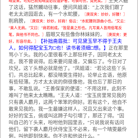
王夫人聽
晴雯来。可知已前知晴雯必应遭妒者，可憐可伤，竟死矣。〗
了这话，猛然觸动往事，便问凤姐道：“上次我们跟了
老太太进园逛去，有一个水蛇腰，
〖庚双夹：妙妙，好腰！〗
削肩膀，
〖庚双夹：妙妙，好肩！俗云：“水蛇腰则游曲小也。”又云：
“美人无肩。”又曰：“肩若削成。”皆是美之形也。凡写美人皆用俗笔反
眉眼又有些像你林妹妹的，
笔，與他书不同也。〗
〖庚双夹：更
【补拙斋眉批：可见黛玉早不得于王夫
好，形容尽矣。〗
人，如何得配宝玉为□也！读书者须细□想。】
正在那里
骂小丫头。我的心里很看不上那狂样子，因同老太太
走，我不曾说得。后来要问是谁，又偏忘了。今日对了
坎兒，这丫头想必就是他了。”凤姐道：“若论这些丫头
们，共总比起来，都没晴雯生得好。论举止言语，他原
有些轻薄。方才太太说的倒很像他，我也忘了那日的
事，不敢乱说。”王善保家的便道：“不用这样，此刻不
难叫了他来太太瞧瞧。”王夫人道：“宝玉房里常见我的
只有袭人麝月，这两个笨笨的倒好。若有这个，他自不
敢来见我的。我一生最嫌这样人，况且又出来这个事。
好好的宝玉，倘或叫这蹄子勾引壞了，那还了得。”因
叫自己的丫头来，吩咐他到园里去，“只说我说有话问
他们，留下袭人麝月伏侍宝玉不必来，有一个晴雯最伶
俐，叫他即刻快来。你不许和他说什么。”