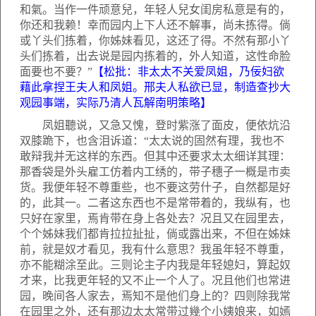
和氣。当作一件顽意兒，年轻人兒女闺房私意是有的，
你还和我赖！幸而园内上下人还不解事，尚未拣得。倘
或丫头们拣着，你姊妹看见，这还了得。不然有那小丫
头们拣着，出去说是园内拣着的，外人知道，这性命脸
面要也不要？”
【松批：非太太不关爱凤姐，乃佞妇欲
藉此拿捏王夫人和凤姐。邢夫人私欲已显，制造查抄大
观园事端，实际乃清人瓦解南明策略】
凤姐聽说，又急又愧，登时紫涨了面皮，便依炕沿
双膝跪下，也含泪诉道：“太太说的固然有理，我也不
敢辩我并无这样的东西。但其中还要求太太细详其理：
那香袋是外头雇工仿着内工绣的，带子穗子一概是市卖
货。我便年轻不尊重些，也不要这劳什子，自然都是好
的，此其一。二者这东西也不是常带着的，我纵有，也
只好在家里，焉肯带在身上各处去？况且又在园里去，
个个姊妹我们都肯拉拉扯扯，倘或露出来，不但在姊妹
前，就是奴才看见，我有什么意思？我虽年轻不尊重，
亦不能糊涂至此。三则论主子内我是年轻媳妇，算起奴
才来，比我更年轻的又不止一个人了。况且他们也常进
园，晚间各人家去，焉知不是他们身上的？四则除我常
在园里之外，还有那边太太常带过幾个小姨娘来，如嫣