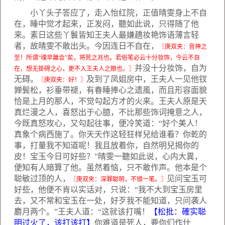
小丫头子答应了，走入怡红院，正值晴雯身上不自
在，睡中觉才起来，正发闷，聽如此说，只得随了他
来。素日这些丫鬟皆知王夫人最嫌趫妆艳饰语薄言轻
者，故晴雯不敢出头。今因连日不自在，
〖庚双夹：音神之
至！所谓“魂早離会”矣，将死之兆也。若俗笔必云十分妆饰，今云不自
并没十分妆饰，自为
在，想无掛碍之心，更不入王夫人之眼也。〗
无碍。
及到了凤姐房中，王夫人一见他钗
〖庚双夹：好！〗
亸鬓松，衫垂带褪，有春睡捧心之遗風，而且形容面貌
恰是上月的那人，不觉勾起方才的火来。王夫人原是天
真烂漫之人，喜怒出于心臆，不比那些饰词掩意之人，
今既真怒攻心，又勾起往事，便冷笑道：“好个美人！
真象个病西施了。你天天作这轻狂样兒给谁看？你乾的
事，打量我不知道呢！我且放着你，自然明兒揭你的
皮！宝玉今日可好些？”晴雯一聽如此说，心内大異，
便知有人暗算了他。虽然着恼，只不敢作声。他本是个
聪敏过顶的人，
见问宝玉可
〖庚双夹：深罪聪明，不错一笔。〗
好些，他便不肯以实话对，只说：“我不大到宝玉房里
去，又不常和宝玉在一处，好歹我不能知道，只问袭人
麝月两个。”王夫人道：“这就该打嘴！
【松批：確实聪
明过火了，该打该打】
你难道是死人，要你们作什