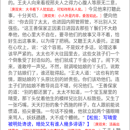
的。王夫人向来看视邢夫人之得力心腹人等原无二意，
今见他来打聽此
〖庚双夹：大书看下人犹如此，可知待邢夫人矣。〗
事，十分关切，
便向他
〖庚双夹：小人外是内非，委皆如此。〗
说：“你去回了太太，也进园内照管照管，不比别人又
强些。”这王善保家正因素日进园去那些丫鬟们不大趋
奉他，他心里大不自在，要寻他们的故事又寻不着，恰
好生出这事来，以为得了把柄。又聽王夫人委托，正撞
在心坎上，说：“这个容易。不是奴才多话，论理这事
该早严紧的。太太也不大往园里去，这些女孩子们一个
个倒象受了封诰似的。他们就成了千金小姐了。闹下天
来，谁敢哼一声兒。不然，就调唆姑娘的丫头们，说欺
负了姑娘们了，谁还耽得起。”王夫人道：“这也有的常
情，跟姑娘的丫头原比别的娇贵些。你们该劝他们。连
主子们的姑娘不教导尚且不堪，何况他们。”王善保家
的道：“别的都还罢了。太太不知道，一个宝玉屋里的
晴雯，那丫头仗着他生的模样兒比别人标致些。又生了
一张巧嘴，天天打扮的象个西施的样子，在人跟前能说
惯道，掐尖要强。一句话不投機，他就立起两个骚眼睛
来骂人，妖妖趫趫，大不成个體统。”
【松批：写晴雯
被明处谗谤，暗处又有谁人幾多诽语？】
〖庚双夹：活画出