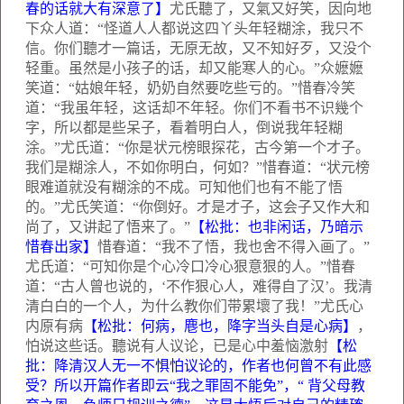
春的话就大有深意了】
尤氏聽了，又氣又好笑，因向地
下众人道：“怪道人人都说这四丫头年轻糊涂，我只不
信。你们聽才一篇话，无原无故，又不知好歹，又没个
轻重。虽然是小孩子的话，却又能寒人的心。”众嬷嬷
笑道：“姑娘年轻，奶奶自然要吃些亏的。”惜春冷笑
道：“我虽年轻，这话却不年轻。你们不看书不识幾个
字，所以都是些呆子，看着明白人，倒说我年轻糊
涂。”尤氏道：“你是状元榜眼探花，古今第一个才子。
我们是糊涂人，不如你明白，何如？”惜春道：“状元榜
眼难道就没有糊涂的不成。可知他们也有不能了悟
的。”尤氏笑道：“你倒好。才是才子，这会子又作大和
尚了，又讲起了悟来了。”
【松批：也非闲话，乃暗示
惜春出家】
惜春道：“我不了悟，我也舍不得入画了。”
尤氏道：“可知你是个心冷口冷心狠意狠的人。”惜春
道：“古人曾也说的，‘不作狠心人，难得自了汉’。我清
清白白的一个人，为什么教你们带累壞了我！”尤氏心
内原有病
【松批：何病，麀也，降字当头自是心病】
，
怕说这些话。聽说有人议论，已是心中羞恼激射
【松
批：降清汉人无一不惧怕议论的，作者也何曾不有此感
受？所以开篇作者即云“我之罪固不能免”，“
背父母教