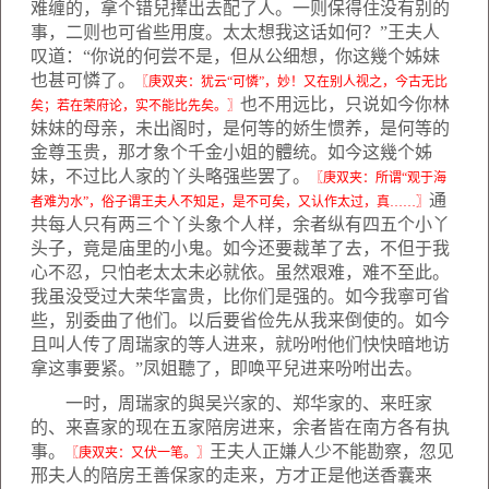
难缠的，拿个错兒撵出去配了人。一则保得住没有别的
事，二则也可省些用度。太太想我这话如何？”王夫人
叹道：“你说的何尝不是，但从公细想，你这幾个姊妹
也甚可憐了。
〖庚双夹：犹云“可憐”，妙！又在别人视之，今古无比
也不用远比，只说如今你林
矣；若在荣府论，实不能比先矣。〗
妹妹的母亲，未出阁时，是何等的娇生惯养，是何等的
金尊玉贵，那才象个千金小姐的體统。如今这幾个姊
妹，不过比人家的丫头略强些罢了。
〖庚双夹：所谓“观于海
通
者难为水”，俗子谓王夫人不知足，是不可矣，又认作太过，真……〗
共每人只有两三个丫头象个人样，余者纵有四五个小丫
头子，竟是庙里的小鬼。如今还要裁革了去，不但于我
心不忍，只怕老太太未必就依。虽然艰难，难不至此。
我虽没受过大荣华富贵，比你们是强的。如今我寧可省
些，别委曲了他们。以后要省俭先从我来倒使的。如今
且叫人传了周瑞家的等人进来，就吩咐他们快快暗地访
拿这事要紧。”凤姐聽了，即唤平兒进来吩咐出去。
一时，周瑞家的與吴兴家的、郑华家的、来旺家
的、来喜家的现在五家陪房进来，余者皆在南方各有执
事。
王夫人正嫌人少不能勘察，忽见
〖庚双夹：又伏一笔。〗
邢夫人的陪房王善保家的走来，方才正是他送香囊来