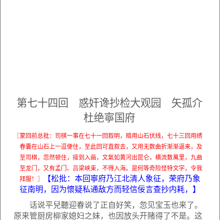
第七十四回 惑奸谗抄检大观园 矢孤介
杜绝寧国府
〖蒙回前总批：司棋一事在七十一回叙明，暗用山石伏线，七十三回用绣
春囊在山石上一逗便住，至此回可直叙去，又用无数曲折渐渐逼来，及
至司棋，忽然顿住，接到入画，文氣如黄河出昆仑，横流数萬里，九曲
至龙门，又有孟门、吕梁峡束，不得入海。是何等奇险怪特文字，令我
【松批：本回寧府乃江北清人象征，荣府乃象
拜服！〗
征南明，因为懷疑私通敌方而轻信佞言查抄内耗，】
话说平兒聽迎春说了正自好笑，忽见宝玉也来了。
原来管厨房柳家媳妇之妹，也因放头开赌得了不是。这