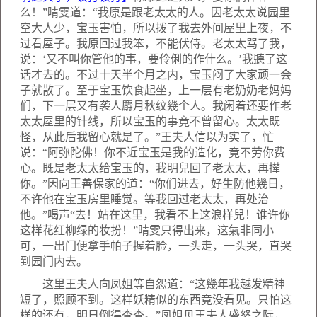
么！”晴雯道：“我原是跟老太太的人。因老太太说园里
空大人少，宝玉害怕，所以拨了我去外间屋里上夜，不
过看屋子。我原回过我笨，不能伏侍。老太太骂了我，
说：‘又不叫你管他的事，要伶俐的作什么。’我聽了这
话才去的。不过十天半个月之内，宝玉闷了大家顽一会
子就散了。至于宝玉饮食起坐，上一层有老奶奶老妈妈
们，下一层又有袭人麝月秋纹幾个人。我闲着还要作老
太太屋里的针线，所以宝玉的事竟不曾留心。太太既
怪，从此后我留心就是了。”王夫人信以为实了，忙
说：“阿弥陀佛！你不近宝玉是我的造化，竟不劳你费
心。既是老太太给宝玉的，我明兒回了老太太，再撵
你。”因向王善保家的道：“你们进去，好生防他幾日，
不许他在宝玉房里睡觉。等我回过老太太，再处治
他。”喝声“去！站在这里，我看不上这浪样兒！谁许你
这样花红柳绿的妆扮！”晴雯只得出来，这氣非同小
可，一出门便拿手帕子握着脸，一头走，一头哭，直哭
到园门内去。
这里王夫人向凤姐等自怨道：“这幾年我越发精神
短了，照顾不到。这样妖精似的东西竟没看见。只怕这
样的还有，明日倒得查查。”凤姐见王夫人盛怒之际，