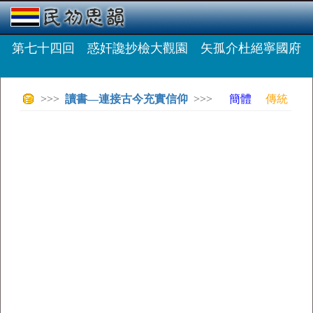
第七十四回 惑奸讒抄檢大觀園 矢孤介杜絕寧國府
>>>
讀書—連接古今充實信仰
>>>
簡體
傳統