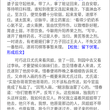
婆子监守起他来。带了人，拿了赃证回来，且自安歇，
等待明日料理。谁知到夜里又连起来幾次，下面淋血不
止。至次日，便觉身體十分软弱，起来发晕，遂撑不
住。请太医来，诊脉毕，遂立药案云：“看得少奶奶系
心氣不足，虚火乘脾，皆由忧劳所伤，以致嗜卧好眠，
胃虚土弱，不思饮食。今聊用升阳养荣之剂。”写毕，
遂开了幾样药名，不过是人参，当归，黄芪等类之剂。
一时退去，有老嬷嬷们拿了方子回过王夫人，不免又添
一番愁闷，遂将司棋等事暂未理。
【松批：留下伏笔，
形成后文】
可巧这日尤氏来看凤姐，坐了一回，到园中去又看
过李纨。才要望候众姊妹们去，忽见惜春遣人来请，尤
氏遂到了他房中来。惜春便将昨晚之事细细告诉與尤
氏，又命将入画的东西一概要来與尤氏过目。尤氏道：
“实是你哥哥赏他哥哥的，只不该私自传送，如今官盐
竟成了私盐了。”因骂入画，“糊涂脂油蒙了心的。”惜春
道：“你们管教不严，反骂丫头。这些姊妹，独我的丫
头这样没脸，我如何去见人。昨兒我立逼着凤姐姐带了
他去，他只不肯。我想，他原是那边的人，凤姐姐不带
他去，也原有理。我今日正要送过去，嫂子来的恰好，