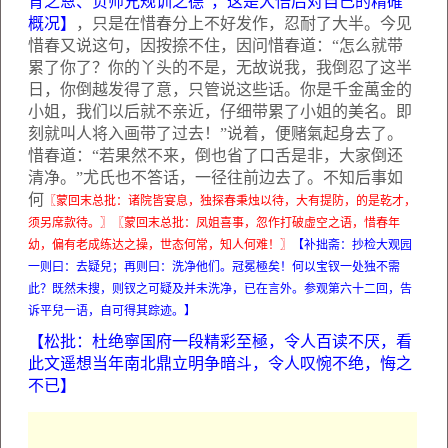
育之恩、负师兄规训之德”，这是大悟后对自己的精確
概况】
，只是在惜春分上不好发作，忍耐了大半。今见
惜春又说这句，因按捺不住，因问惜春道：“怎么就带
累了你了？你的丫头的不是，无故说我，我倒忍了这半
日，你倒越发得了意，只管说这些话。你是千金萬金的
小姐，我们以后就不亲近，仔细带累了小姐的美名。即
刻就叫人将入画带了过去！”说着，便赌氣起身去了。
惜春道：“若果然不来，倒也省了口舌是非，大家倒还
清净。”尤氏也不答话，一径往前边去了。不知后事如
何
〖蒙回末总批：诸院皆宴息，独探春秉烛以待，大有提防，的是乾才，
须另席款待。〗〖蒙回末总批：凤姐喜事，忽作打破虚空之语，惜春年
幼，偏有老成练达之操，世态何常，知人何难！〗
【补拙斋：抄检大观园
一则曰：去疑兒；再则曰：洗净他们。冠冕極矣！何以宝钗一处独不需
此？既然未搜，则钗之可疑及并未洗净，已在言外。参观第六十二回，告
诉平兒一语，自可得其踪迹。】
【松批：杜绝寧国府一段精彩至極，令人百读不厌，看
此文遥想当年南北鼎立明争暗斗，令人叹惋不绝，悔之
不已】