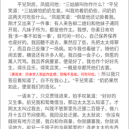
平兒到房，凤姐问他：“三姑娘叫你作什么？”平兒
笑道：“三姑娘怕奶奶生氣，叫我劝着奶奶些，问奶奶
这两天可吃些什么。”凤姐笑道：“倒是他还记掛着我。
刚才又出来了一件事：有人来告柳二媳妇和他妹子通同
开局，凡妹子所为，都是他作主。我想，你素日肯劝
我‘多一事不如省一事’，就可闲一时心，自己保养保养
也是好的。我因聽不进去，果然应了些，先把太太得罪
了，而且自己反赚了一场病。如今我也看破了，随他们
闹去罢，横竖还有许多人呢。我白操一会子心，倒惹的
萬人咒骂。我且养病要紧，便是好了，我也作个好好先
生，得乐且乐，得笑且笑，一概是非都凭他们去罢。
所以我只
〖庚双夹：历来世人到此作此想，但悔不及矣。可伤可叹。〗
答应着知道了，白不在我心上。”平兒笑道：“奶奶果然
如此，便是我们的造化。”
一语未了，只见贾琏进来，拍手叹氣道：“好好的
又生事。前兒我和鸳鸯借当，那边太太怎么知道了。才
刚太太叫过我去，叫我不管那里先迁挪二百银子，做八
月十五日节间使用。我回没处迁挪。太太就说：‘你没有
錢就有地方迁挪，我白和你商量，你就搪塞我，你就说
没地方。前兒一千银子的当是那里的？连老太太的东西