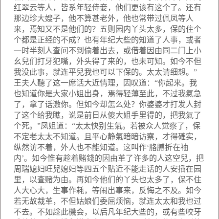
红翠云等人，皆系年轻侍妾，他们更该有这个了。还有
那边珍大嫂子，他不算甚老外，他也常带过佩凤等人
来，焉知又不是他们的？五则园内丫头太多，保的住个
个都是正经的不成？也有年纪大些的知道了人事，或者
一时半刻人查问不到偷着出去，或借着因由同二门上小
幺兒们打牙犯嘴，外头得了来的，也未可知。如今不但
我没此事，就连平兒我也可以下保的。太太请细想。”
王夫人聽了这一席话大近情理，因叹道：“你起来。我
也知道你是大家小姐出身，焉得轻薄至此，不过我氣急
了，拿了话激你。但如今却怎么处？你婆婆才打发人封
了这个给我瞧，说是前日从傻大姐手里得的，把我氣了
个死。”凤姐道：“太太快别生氣。若被众人觉察了，保
不定老太太不知道。且平心静氣暗暗访察，才得確实，
纵然访不着，外人也不能知道。这叫作‘胳膊折在袖
内’。如今惟有趁着赌錢的因由革了许多的人这空兒，把
周瑞媳妇旺兒媳妇等四五个贴近不能走话的人安插在园
里，以查赌为由。再如今他们的丫头也太多了，保不住
人大心大，生事作耗，等闹出事来，反悔之不及。如今
若无故裁革，不但姑娘们委屈烦恼，就连太太和我也过
不去。不如趁此機会，以后凡年纪大些的，或有些咬牙