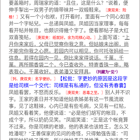
要盖箱时，周瑞家的道：“且住，这是什么？”说着，便
伸手掣出一双男子的锦带袜并一双缎鞋来。
〖庚双夹：险
又有一个小包袱，打开看时，里面有一个同心如意
極！〗
并一个字帖兒。一总递與凤姐。凤姐因当家理事，每每
看开帖并帐目，也颇识得幾个字了。便看那帖子是大红
双喜笺帖，
上面写道：“
上
〖庚双夹：纸就好。余为司棋心动。〗
月你来家后，父母已觉察你我之意。但姑娘未出阁，尚
不能完你我之心愿。若园内可以相见，你可托张妈给一
信息。若得在园内一见，倒比来家得说话。千萬，千
萬。再所赐香袋二个，今已查收外，特寄香珠一串，略
表我心。千萬收好。表弟潘又安拜具
。
（列藏为“见”）
【松批：字更妙的原因是这段字
〖列、庚双夹：名字便妙。〗
是给司棋一个交代：司棋是有私通的，但没有秀春囊】
凤姐看罢，不怒而反乐。
别人并不识
〖庚双夹：恶毒之至。〗
字。王家的素日并不知道他姑表姊弟有这一节風流故
事，见了这鞋袜，心内已是有些毛病，又见有一红帖，
凤姐又看着笑，他便说道：“必是他们胡写的帐目，不
成个字，所以奶奶见笑。”凤姐笑道：“正是这个帐竟算
不过来。你是司棋的老娘，他的表弟也该姓王，怎么又
姓潘呢？”王善保家的见问的奇怪，只得勉强告道：“司