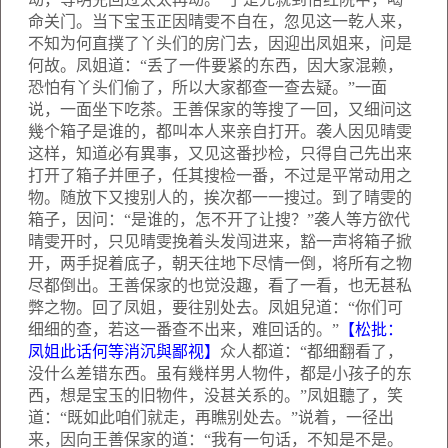
命关门。当下宝玉正因晴雯不自在，忽见这一乾人来，
不知为何直撲了丫头们的房门去，因迎出凤姐来，问是
何故。凤姐道：“丢了一件要紧的东西，因大家混赖，
恐怕有丫头们偷了，所以大家都查一查去疑。”一面
说，一面坐下吃茶。王善保家的等搜了一回，又细问这
幾个箱子是谁的，都叫本人来亲自打开。袭人因见晴雯
这样，知道必有異事，又见这番抄检，只得自己先出来
打开了箱子并匣子，任其搜检一番，不过是平常动用之
物。随放下又搜别人的，挨次都一一搜过。到了晴雯的
箱子，因问：“是谁的，怎不开了让搜？”袭人等方欲代
晴雯开时，只见晴雯挽着头发闯进来，豁一声将箱子掀
开，两手捉着底子，朝天往地下尽情一倒，将所有之物
尽都倒出。王善保家的也觉没趣，看了一看，也无甚私
弊之物。回了凤姐，要往别处去。凤姐兒道：“你们可
细细的查，若这一番查不出来，难回话的。”
【松批：
凤姐此话何等消沉與鄙视】
众人都道：“都细翻看了，
没什么差错东西。虽有幾样男人物件，都是小孩子的东
西，想是宝玉的旧物件，没甚关系的。”凤姐聽了，笑
道：“既如此咱们就走，再瞧别处去。”说着，一径出
来，因向王善保家的道：“我有一句话，不知是不是。