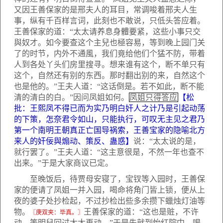
又因王善保家的是邢夫人的耳目，常调唆着邢夫人生
事，纵有千百样言词，此刻也不敢说，只低头答应着。
王善保家的道：“太太请养息身體要紧，这些小事只交
與奴才。如今要查这个主兒也極容易，等到晚上园门关
了的时节，内外不通風，我们竟给他们个猛不防，带着
人到各处丫头们房里搜寻。想来谁有这个，断不单只有
这个，自然还有别的东西。那时翻出别的来，自然这个
也是他的。”王夫人道：“这话倒是。若不如此，断不能
清的清白的白。”因问凤姐如何。
凤姐只得答应
【松
批：王熙凤不得已而为实乃明白奸人之计乃是引起动荡
的下策，怎奈君令如山，只能执行，可叹无主见之君乃
第一个南明王朝真正亡国导祸索，王善宝家的隐喻北方
来人的奸佞與煽动、策反、蛊惑】
说：“太太说的是，
就行罢了。”王夫人道：“这主意很是，不然一年也查不
出来。”于是大家商议已定。
至晚饭后，待贾母安寝了，宝钗等入园时，王善保
家的便请了凤姐一并入园，喝命将角门皆上锁，便从上
夜的婆子处抄检起，不过抄检出些多余攒下蠟烛灯油等
物。
王善保家的道：“这也是赃，不许
〖庚双夹：毕真。〗
动，等明兒回过太太再动。”于是先就到怡红院中，喝