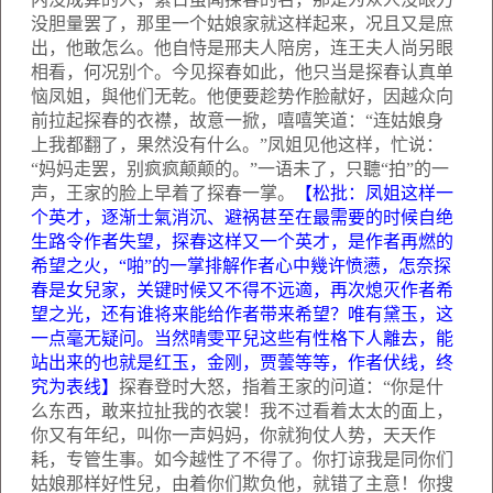
没胆量罢了，那里一个姑娘家就这样起来，况且又是庶
出，他敢怎么。他自恃是邢夫人陪房，连王夫人尚另眼
相看，何况别个。今见探春如此，他只当是探春认真单
恼凤姐，與他们无乾。他便要趁势作脸献好，因越众向
前拉起探春的衣襟，故意一掀，嘻嘻笑道：“连姑娘身
上我都翻了，果然没有什么。”凤姐见他这样，忙说：
“妈妈走罢，别疯疯颠颠的。”一语未了，只聽“拍”的一
声，王家的脸上早着了探春一掌。
【松批：凤姐这样一
个英才，逐渐士氣消沉、避祸甚至在最需要的时候自绝
生路令作者失望，探春这样又一个英才，是作者再燃的
希望之火，“啪”的一掌排解作者心中幾许愤懑，怎奈探
春是女兒家，关键时候又不得不远適，再次熄灭作者希
望之光，还有谁将来能给作者带来希望？唯有黛玉，这
一点毫无疑问。当然晴雯平兒这些有性格下人離去，能
站出来的也就是红玉，金刚，贾蕓等等，作者伏线，终
究为表线】
探春登时大怒，指着王家的问道：“你是什
么东西，敢来拉扯我的衣裳！我不过看着太太的面上，
你又有年纪，叫你一声妈妈，你就狗仗人势，天天作
耗，专管生事。如今越性了不得了。你打谅我是同你们
姑娘那样好性兒，由着你们欺负他，就错了主意！你搜