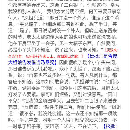
你都有神通弄出来，这会子二百银子，你就这样。幸亏
我没和别人说去。’我想太太分明不短，何苦来要寻事奈
何人。”凤姐兒道：“那日并没一个外人，谁走了这个消
息。”平兒聽了，也细想那日有谁在此，想了半日，笑
道：“是了。那日说话时没一个外人，但晚上送东西来
的时节，老太太那边傻大姐的娘也可巧来送浆洗衣服。
他在下房里坐了一会子，见一大箱子东西，自然要问，
必是小丫头们不知道，说了出来，也未可知。”
〖庚双夹：
【松批：是否傻
奇奇怪怪，从何处转至素日上，真如常山之蛇。〗
大姐娘告发借当乃悬疑】
因此便唤了幾个小丫头来问，
那日谁告诉呆大姐的娘。众小丫头慌了，都跪下赌咒发
誓，说：“自来也不敢多说一句话。有人凡问什么，都
答应不知道。这事如何敢多说。”凤姐详情说：“他们必
不敢，倒别委屈了他们。如今且把这事靠后，且把太太
打发了去要紧。寧可咱们短些，又别讨没意思。”因叫
平兒：“把我的金项圈拿来，且去暂押二百银子来送去
完事。”贾琏道：“越性多押二百，咱们也要使呢。”凤姐
道：“很不必，我没处使錢。这一去还不知指那一项赎
呢。”平兒拿去，吩咐一个人唤了旺兒媳妇来领去，不
一时拿了银子来。贾琏亲自送去，不在话下。
【松批：