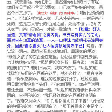
治，我去自领。你们别忙，自然连你们抄的日子有呢！
你们今日早起不曾议论甄家，自己家里好好的抄家，果
然今日真抄了。
咱们也渐渐的
〖庚双夹：奇極！此曰甄家事。〗
来了。可知这样大族人家，若从外头杀来，一时是杀不
死的，这是古人曾说的‘百足之蟲，死而不僵’，必须先
从家里自杀自灭起来，才能一败涂地！”
【松批：奸人
当道，又有“清君侧”之类内耗，纵算没有实力的南明，
面对只有
10
萬的清军，一人一口唾沫也能把戎羌淹回关
外，因此“自杀自灭”让人捶胸顿足惋叹不已】
说着，不
觉流下泪来。凤姐只看着众媳妇们。周瑞家的便道：
“既是女孩子的东西全在这里，奶奶且请到别处去罢，
也让姑娘好安寝。”凤姐便起身告辞。探春道：“可细细
的搜明白了？若明日再来，我就不依了。”凤姐笑道：
“既然丫头们的东西都在这里，就不必搜了。”探春冷笑
道：“你果然倒乖。连我的包袱都打开了，还说没翻。
明日敢说我护着丫头们，不许你们翻了。你趁早说明，
若还要翻，不妨再翻一遍。”凤姐知道探春素日與众不
同的，只得陪笑道：“我已经连你的东西都搜查明白
了。”探春又问众人：“你们也都搜明白了不曾？”周瑞家
的等都陪笑说：“都翻明白了。”那王善保家的本是个心
内没成算的人，素日虽闻探春的名，那是为众人没眼力