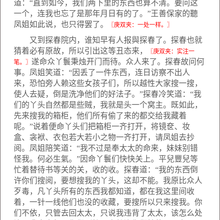
道：“直到如今，我们两下里的东西也算不清。要问这
一个，连我也忘了是那年月日有的了。”王善保家的聽
凤姐如此说，也只得罢了。
〖庚双夹：一处一样。〗
又到探春院内，谁知早有人报與探春了。探春也就
猜着必有原故，所以引出这等丑态来，
〖庚双夹：实注一
遂命众丫鬟秉烛开门而待。众人来了。探春故问何
笔。〗
事。凤姐笑道：“因丢了一件东西，连日访察不出人
来，恐怕旁人赖这些女孩子们，所以越性大家搜一搜，
使人去疑，倒是洗净他们的好法子。”探春冷笑道：“我
们的丫头自然都是些贼，我就是头一个窝主。既如此，
先来搜我的箱柜，他们所有偷了来的都交给我藏着
呢。”说着便命丫头们把箱柜一齐打开，将镜奁、妆
盒、衾袱、衣包若大若小之物一齐打开，请凤姐去抄
阅。凤姐陪笑道：“我不过是奉太太的命来，妹妹别错
怪我。何必生氣。”因命丫鬟们快快关上。平兒豐兒等
忙着替待书等关的关，收的收。探春道：“我的东西倒
许你们搜阅，要想搜我的丫头，这却不能。我原比众人
歹毒，凡丫头所有的东西我都知道，都在我这里间收
着，一针一线他们也没的收藏，要搜所以只来搜我。你
们不依，只管去回太太，只说我违背了太太，该怎么处