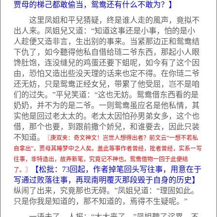
贾母的梯己都敢偷当，鸳鸯还有什么不敢为？】
这里凤姐和平兒猜疑，终是谁人走的風声，竟拟不
出人来。凤姐兒又道：“知道这事还是小事，怕的是小
人趁便又造非言，生出别的事来。当紧那边正和鸳鸯结
下仇了，如今聽得他私自借给琏二爷东西，那起小人眼
馋肚饱，连没缝兒的鸡蛋还要下蛆呢，如今有了这个因
由，恐怕又造出些没天理的话来也定不得。在你琏二爷
还无妨，只是鸳鸯正经女兒，带累了他受屈，岂不是咱
们的过失。”平兒笑道：“这也无妨。鸳鸯借东西看的是
奶奶，并不为的是二爷。一则鸳鸯虽应名是他私情，其
实他是回过老太太的。老太太因怕孙男弟女多，这个也
借，那个也要，到跟前撒个娇兒，和谁要去，因此只装
不知道。
〖庚双夹：奇文神文！岂世人想得出者？前文云“一想不若私
自拿出”，贾母其睡梦中之人矣。盖此等事作者曾经，批者曾经，实系一写
往事，非特造出，故弄新笔，究竟记不神也。鸳鸯借物一回于此便结
【松批：
73
回起，作者掉笔回头写往事，用意在于
了。〗
写通过败落往事，再现南明覆灭那段毁于自身的历史】
纵闹了出来，究竟那也无碍。”凤姐兒道：“理固如此。
只是你我是知道的，那不知道的，焉得不生疑呢。”
一语未了，人报：“太太来了。”凤姐聽了诧異，不