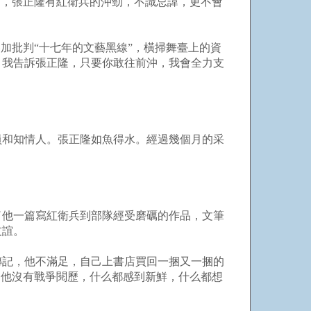
怕，張正隆有紅衛兵的沖勁，不識忌諱，更不會
加批判“十七年的文藝黑線”，橫掃舞臺上的資
。我告訴張正隆，只要你敢往前沖，我會全力支
員和知情人。張正隆如魚得水。經過幾個月的采
了他一篇寫紅衛兵到部隊經受磨礪的作品，文筆
友誼。
傳記，他不滿足，自己上書店買回一捆又一捆的
是他沒有戰爭閱歷，什么都感到新鮮，什么都想