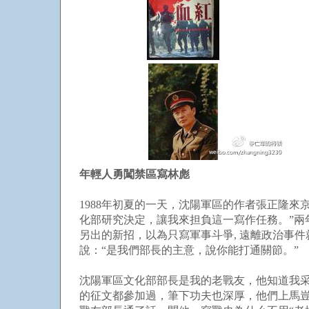
年輕人勇闖禁區寫林彪
1988年初夏的一天，沈陽軍區的作者張正隆來
化部研究決定，讓我來担負這一寫作任務。”
另出的新招，以為只寫軍事斗爭, 遠離政治事
說：“是我們部長的主意，說你能打通關節。”
沈陽軍區文化部部長是我的老戰友，他知道我采
的征文都參加過，筆下功夫也深厚，他們上馬