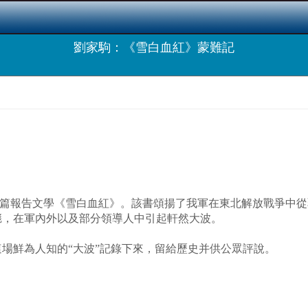
劉家駒：《雪白血紅》蒙難記
寫的長篇報告文學《雪白血紅》。該書頌揚了我軍在東北解放戰爭中
彪，在軍內外以及部分領導人中引起軒然大波。
場鮮為人知的“大波”記錄下來，留給歷史并供公眾評說。