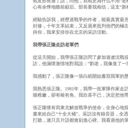
戰友部長通了話，問他，寫戰史為什么不用“老
心有余悸地瞻前顧后。部長要我相信，這支“新
經驗告訴我，經歷過戰爭的作者，能最真實最充
封修，十年文革結束，又反過來批判他們的極
持你，我來安排你在北京的采訪活動。
我帶張正隆走訪老軍們
從這天開始，我帶張正隆訪問了參加過遼沈戰
訪，他滿懷激情地對我說：“劉老，我像進了一
我感動了，張正隆像一張白紙開始書寫我軍的
我熟悉張正隆。1981年，我帶一批軍隊作家
雖稚嫩，卻有棱有角。我欣喜不已，決定把他
張正隆懷有寫東北解放戰爭的使命，全身心地
書來給自己“十全大補”。采訪沒有錄音器，全
打聽，連只言片語都會刻進心碑。我看過他的