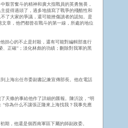
爭中艱苦奮斗的精神和廣大指戰員的英勇無畏，
民主提得過頭了，過多地描寫了戰爭的殘酷性和
息不了大家的爭議，還可能挫傷讀者的認知。是
回憶文章，他們都曾在戰斗的第一線，所處的地位
，他担心的不止是封殺，還有可能對編輯部進行
榮、正確”；淡化林彪的功績；刪除對我軍的黑
職后到上海出任市委副書記兼宣傳部長。他在電話
了天條的事給他作了詳細的匯報。陳沂說，“明
：“你為什么不讓張正隆來上海找我？我事先應
放初期，他還是個西南軍區下屬的師副政委。