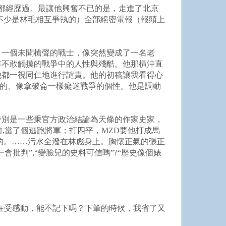
遇都經歷過。最讓他興奮不已的是，走進了北京
不少是林毛相互爭執的）全部絕密電報（報頭上
。一個未聞槍聲的戰士，像突然變成了一名老
年不敢觸摸的戰爭中的人性與殘酷。他那橫沖直
他都一視同仁地進行譴責。他的初稿讓我看得心
獨特的、像拿破侖一樣癡迷戰爭的個性。他是調動
特別是一些秉官方政治結論為天條的作家史家，
,當了個逃跑將軍；打四平，MZD要他打成馬
的。……污水全潑在林彪身上。胸懷正氣的張正
會批判”,“變臉兒的史料可信嗎”?“歷史像個婊
在受感動，能不記下嗎？下筆的時候，我省了又