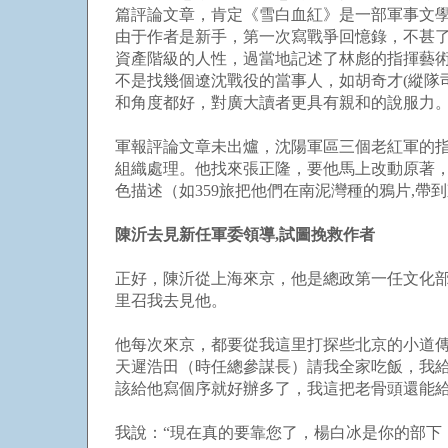
篇評論文章，肯定《雪白血紅》是一部軍事文
由于作者是新手，第一次寫戰爭回憶錄，不甚了
資產階級的人性，過當地記述了林彪的指揮藝
不是找幾個遼沈戰役的當事人，如胡奇才(縱隊
和角度都好，對廣大讀者更具有親和的說服力
軍報評論文章未出爐，沈陽軍區三個老紅軍的指
組織處理。他找來張正隆，要他馬上改動原著，
色描述（如359旅把他們在南泥灣種的鴉片,帶
陳沂去見新任軍委領導,試圖挽救作者
正好，陳沂從上海來京，他是總政第一任文化部
里召我去見他。
他每次來京，都要從我這里打探些北京的小道
天遲浩田（時任總參謀長）請我全家吃飯，我給
該給他寫個序就好辦多了，我這把老骨頭還能給
我說：“現在真的要靠您了，楊白冰是你的部下