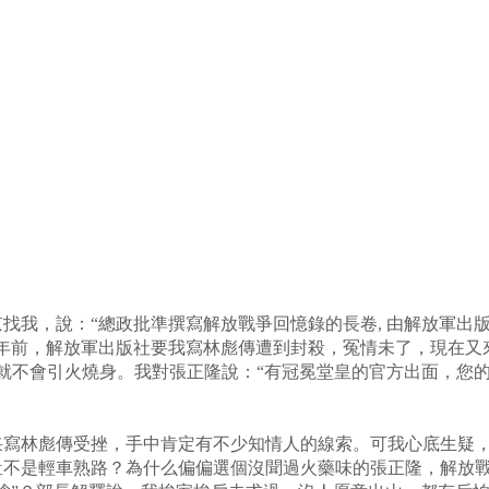
京找我，說：“總政批準撰寫解放戰爭回憶錄的長卷, 由解放軍
兩年前，解放軍出版社要我寫林彪傳遭到封殺，冤情未了，現在又
件就不會引火燒身。我對張正隆說：“有冠冕堂皇的官方出面，您
寫林彪傳受挫，手中肯定有不少知情人的線索。可我心底生疑，
豈不是輕車熟路？為什么偏偏選個沒聞過火藥味的張正隆，解放