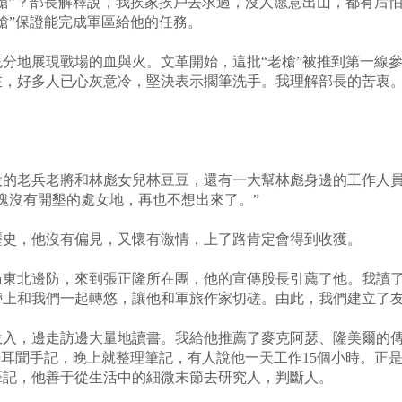
槍”？部長解釋說，我挨家挨戶去求過，沒人愿意出山，都有后
槍”保證能完成軍區給他的任務。
分地展現戰場的血與火。文革開始，這批“老槍”被推到第一線參
左，好多人已心灰意冷，堅決表示擱筆洗手。我理解部長的苦衷
役的老兵老將和林彪女兒林豆豆，還有一大幫林彪身邊的工作人
塊沒有開墾的處女地，再也不想出來了。”
歷史，他沒有偏見，又懷有激情，上了路肯定會得到收獲。
走訪東北邊防，來到張正隆所在團，他的宣傳股長引薦了他。我讀
帶上和我們一起轉悠，讓他和軍旅作家切磋。由此，我們建立了
投入，邊走訪邊大量地讀書。我給他推薦了麥克阿瑟、隆美爾的
憑耳聞手記，晚上就整理筆記，有人說他一天工作15個小時。正
筆記，他善于從生活中的細微末節去研究人，判斷人。