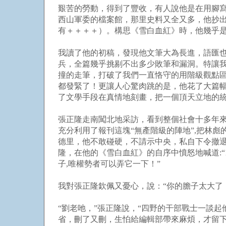
艱苦的勞動，得到了豐收，有人說他是在用腳寫
西山軍委的檔案館，那里史料又全又多，他抄出
有＋＋＋＋）。構思《雪白血紅》時，他幾乎
我讀了他的初稿，發現他文筆大為長進，語匯
兵，全篇幾乎挑剔不出多少敗筆和漏洞。特讓
撞的走筆，打破了我們一直恪守的用階級觀點
都發緊了！更讓人心驚肉跳的是，他花了大篇幅記
了文學手段在真情地刻畫，把一個頂天立地的
張正隆走南闖北地采訪，看到整個社會十多年
充分利用了報刊這塊“無產階級的陣地”,把林
德里，他不敢碰硬，不請示中央，私自下令撤退
隆，在他的《雪白血紅》的自序中憤怒地喊道:“1
子,唯權勢者可以弄它一下！”
我對張正隆欽佩又憂心，說：“你的膽子太大了
“劉老吔，”張正隆說，“四野的干部戰士一談
省，刪了又刪，生怕給編輯部帶來麻煩，才留下