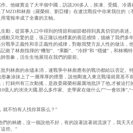
作。他確實走了大半個中國，訪談200多人，挨凍、受餓、冷
了MZD和林彪（羅榮桓、劉亞樓）在遼沈戰役中你來我往的（
是用電報串成了全書的主軸。
也生動，從當事人口中得到的情節和細節都得到真真切切的表述
我感動又吃驚的是，張正隆以他樸素的善惡感情，描繪了我們多
區分戰爭正義性和非正義性的戒律，對敵我雙方反人性的做法，
敘了林彪指揮的“機智”、“果斷”、“冷靜”和 “穩健”，和林
統帥形象，活生生地展現在我們的眼前。
來批判林彪的余燼未消，連戰爭中林彪應有的戰功都給以否定。
彪的形象涂抹上了一層厚厚的煙墨，說他剛進入東北戰場就畏葸不前
；打錦州有三次動搖，是政委羅榮桓嚴厲地批評了他,才被迫打
0億人的泱泱大國,那么多作家、史學家在做什么?”“一會吹捧”,“一
，就不怕有人找你算賬么？”
起他們的林總，沒一個說他不好，有的說著說著就流淚了，我天天
這些。”