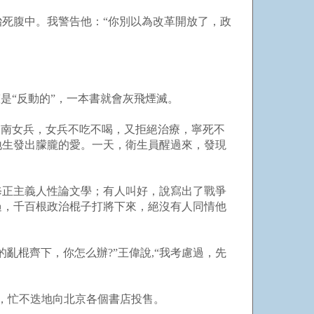
胎死腹中。我警告他：“你別以為改革開放了，政
是“反動的”，一本書就會灰飛煙滅。
越南女兵，女兵不吃不喝，又拒絕治療，寧死不
地生發出朦朧的愛。一天，衛生員醒過來，發現
修正主義人性論文學；有人叫好，說寫出了戰爭
過，千百根政治棍子打將下來，絕沒有人同情他
亂棍齊下，你怎么辦?”王偉說,“我考慮過，先
了，忙不迭地向北京各個書店投售。