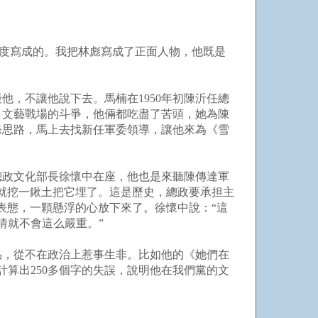
0度寫成的。我把林彪寫成了正面人物，他既是
，不讓他說下去。馬楠在1950年初陳沂任總
。文藝戰場的斗爭，他倆都吃盡了苦頭，她為陳
條思路，馬上去找新任軍委領導，讓他來為《雪
總政文化部長徐懷中在座，他也是來聽陳傳達軍
就挖一鍬土把它埋了。這是歷史，總政要承担主
表態，一顆懸浮的心放下來了。徐懷中說：“這
情就不會這么嚴重。”
品，從不在政治上惹事生非。比如他的《她們在
計算出250多個字的失誤，說明他在我們黨的文