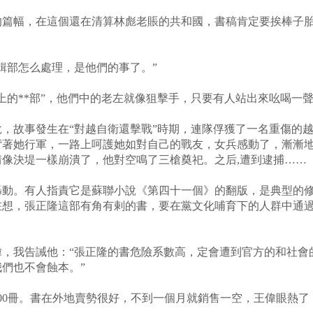
的篇幅，在這個還在清算林彪老賬的共和國，書稿肯定要挨棒子
輯部怎么處理，是他們的事了。”
上的**部”，他們中的老左就像狙擊手，只要有人站出來吆喝一聲
，故事發生在“對越自衛還擊戰”時期，連隊俘獲了一名重傷的
背著她行軍，一路上呵護她如對自己的戰友，女兵感動了，漸漸
像決堤一樣崩潰了，他對空鳴了三槍奠祀。之后,遭到逮捕……
了轟動。有人指責它是蘇聯小說《第四十一個》的翻版，是典型的
在想，張正隆這部有角有剌的書，要在黨文化哺育下的人群中通
，我告誡他：“張正隆的書危險系數高，定會遭到官方的和社會的
們也不會蝕本。”
000冊。書在外地賣勢很好，不到一個月就銷售一空，王偉眼熱