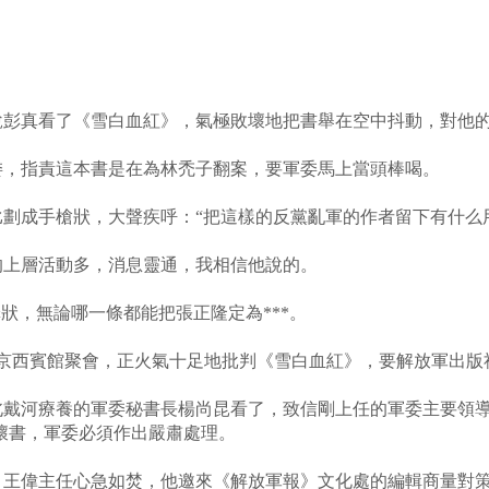
彭真看了《雪白血紅》，氣極敗壞地把書舉在空中抖動，對他的秘
委，指責這本書是在為林禿子翻案，要軍委馬上當頭棒喝。
劃成手槍狀，大聲疾呼：“把這樣的反黨亂軍的作者留下有什么
的上層活動多，消息靈通，我相信他說的。
罪狀，無論哪一條都能把張正隆定為***。
人在京西賓館聚會，正火氣十足地批判《雪白血紅》，要解放軍出
北戴河療養的軍委秘書長楊尚昆看了，致信剛上任的軍委主要領
壞書，軍委必須作出嚴肅處理。
。王偉主任心急如焚，他邀來《解放軍報》文化處的編輯商量對