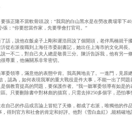
”
要張正隆不當軟骨頭,說：“我寫的白山黑水是在勞改農場零下4
小張：“你要想當作家，先要學會打官司。”
了話，說他在飯桌子上剛和遲浩田說了個開頭，老伴馬楠就干擾他
陳沂從右派復職到上海任市委副書記，她出任上海市的文化局長
以說一不二，對自己夫人總是敬畏三分。陳沂告訴我，他有另一
他很尊重，他倆關系非常密切。
過軍委領導，滿意他的表態中肯。我高興地去了。一進門，見原
的信，認為，如何表現我軍的重大戰役是件大事，不能一出了問題
是個教育提高的問題，要保護作者。”我一聽軍委領導有如是的
區。只要刪除書中對林彪的描寫，只需去掉250多個字，恐怕事
位在自己的作品或言論上冒犯了天條，都成了右派，唯獨他的作
事，得到官方和社會的肯定和好評。他對《雪白血紅》,能精確地