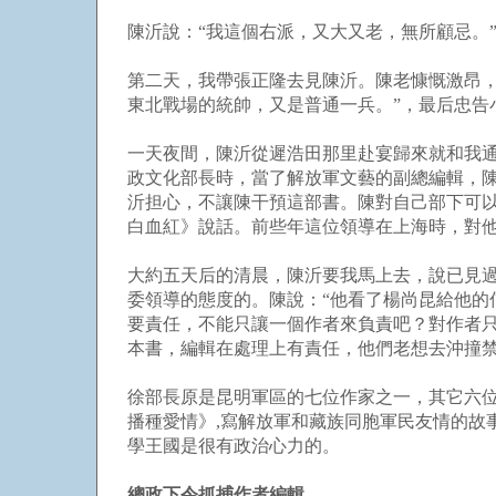
陳沂說：“我這個右派，又大又老，無所顧忌。
第二天，我帶張正隆去見陳沂。陳老慷慨激昂，
東北戰場的統帥，又是普通一兵。”，最后忠告
一天夜間，陳沂從遲浩田那里赴宴歸來就和我通
政文化部長時，當了解放軍文藝的副總編輯，
沂担心，不讓陳干預這部書。陳對自己部下可
白血紅》說話。前些年這位領導在上海時，對
大約五天后的清晨，陳沂要我馬上去，說已見
委領導的態度的。陳說：“他看了楊尚昆給他
要責任，不能只讓一個作者來負責吧？對作者只
本書，編輯在處理上有責任，他們老想去沖撞禁
徐部長原是昆明軍區的七位作家之一，其它六
播種愛情》,寫解放軍和藏族同胞軍民友情的故
學王國是很有政治心力的。
總政下令抓捕作者編輯