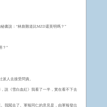
書說：“林彪難道比MZD還英明嗎？”
用？”
版社派人去接受問責。
導，說《雪白血紅》我看了一半，實在看不下去
策。我闖去了。軍報同仁的意見是，由軍報發出