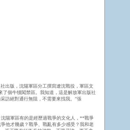
出版社出版，沈陽軍區分工撰寫遼沈戰役，軍區文
來了個牛犢闖禁區。我知道，這是解放軍出版社
的采訪絕對通行無阻，不需要來找我。”張
沈陽軍區有的是經歷過戰爭的文化人，**戰爭
戰爭他才幾歲？戰爭、戰亂有多少感受？我和老