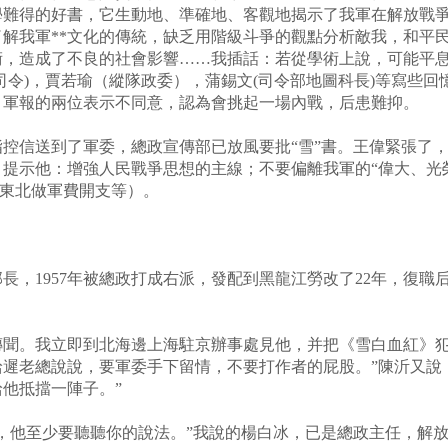
學難得的好書，它生動地、準確地、客觀地揭示了我軍在解放戰
解我軍**文化的傳統，缺乏用階級斗爭的觀點分析敵我，和平
術，造成了不良的社會影響……我插話：若從學術上說，可能平
司令)，賈若瑜（縱隊政委），蒲錫文(司令部地圖科長)等寫些
。軍報的兩位表示不同意，認為會挑起一場內戰，后患難抑。
控信送到了軍委，總政宣傳部已放風要批“雪”書。王偉緊張了
提示他：增強人民戰爭思想的主線；不要偏離我軍的“偉大、光
到東北做軍費開支等）。
長，1957年被總政打成右派，發配到黑龍江勞改了22年，復
傳聞。我立即到北海邊上海駐京辦事處見他，并把《雪白血紅》犯
遲老總說說，要軍委手下留情，不要打作者的屁股。”陳沂又說
他抵擋一陣子。”
，他至少要聽聽你的說法。”我說的楊白冰，已是總政主任，解