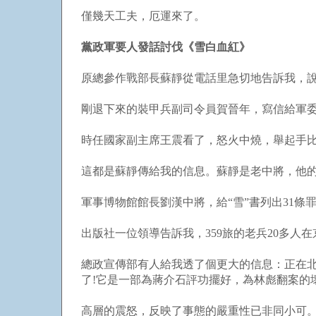
僅幾天工夫，厄運來了。
黨政軍要人發話討伐《雪白血紅》
原總參作戰部長蘇靜從電話里急切地告訴我，說
剛退下來的裝甲兵副司令員賀晉年，寫信給軍
時任國家副主席王震看了，怒火中燒，舉起手比
這都是蘇靜傳給我的信息。蘇靜是老中將，他
軍事博物館館長劉漢中將，給“雪”書列出31條
出版社一位領導告訴我，359旅的老兵20多
總政宣傳部有人給我透了個更大的信息：正在
了!它是一部為蔣介石評功擺好，為林彪翻案的
高層的震怒，反映了事態的嚴重性已非同小可