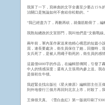
我算了一下，寫林彪的文字全書至少要占15％
治關口是無論如何不會給你松動的。”
“我已經盡力了，再刪再砍，就傷筋動骨了，編
我熟知總政的文宣部門，我叫他們是“文藝戰線
兩年前，軍內某作家送來他精心構思的短篇小說
屈，連長要處決，衛生員保住了她，回撤時，
女兵死了，是被人用繩子勒死的，衛生員的感情
這篇僅6000字的作品，在編輯部傳閱，引發
中人的情感深度；還有人主張用內參上送。我
是個初生牛犢。
我趕緊去找出版社《星火燎原》編輯部主任王偉
到外地發行三個月再回到北京上市，封殺了，我
王偉很天真。《雪白血紅》第一版就印刷了93