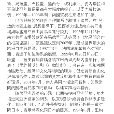
魯、烏拉圭、巴拉圭、墨西哥、玻利維亞、委內瑞拉和
哥倫比亞的貿易量都有大幅度的提升。以委內瑞拉為
例，1993年～1998年間，兩國貿易往來增加了3倍。
巴西與歐盟的經貿合作關系也取得了進展。在“開
放的地區主義”思想指導下，巴西努力促成南方共同市
場與歐盟建立自由貿易區進行談判。1995年12月25日，
南方共同市場與歐盟在馬德里正式簽署了《地區間合作
的框架協議》。該協議決定到2005年，建成世界最大的
跨洲自由貿易區。1997年3月，法國總統希拉克訪問巴
西，表達了加強聯系的愿望。1999年6月28日和29日，
歐盟——拉美首屆首腦會議在巴西里約熱內盧舉行，發
表了《里約聲明》和《行動計劃》，旨在進一步加強兩
地區政治、經濟和文化等領域的聯系，促進貿易自由化
與領域合作，為彼此間的資本流動和生產性投資創造良
好環境。2001年7月，南方共同市場連同智利，與歐盟
間的關稅貿易談判將啟動，以建立跨地區聯合。
隨著亞洲經濟的起飛，巴西積極向亞洲開放，努力
增進同亞洲國家的關系，以實現對外經貿合作關系多邊
化。1993年5月，巴西外長與智利、阿根廷外長一道訪
問日本，表示將深化同日本的關系。1994年8月，里約