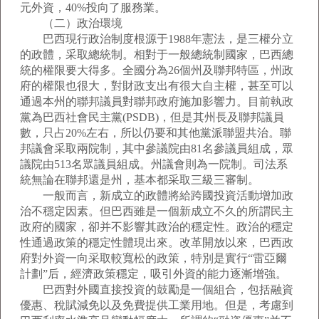
元外資，40%投向了服務業。
（二）政治環境
巴西現行政治制度根源于1988年憲法，是三權分立
的政體，采取總統制。相對于一般總統制國家，巴西總
統的權限要大得多。全國分為26個州及聯邦特區，州政
府的權限也很大，對財政支出有很大自主權，甚至可以
通過本州的聯邦議員對聯邦政府施加影響力。目前執政
黨為巴西社會民主黨(PSDB)，但是其州長及聯邦議員
數，只占20%左右，所以仍要和其他黨派聯盟共治。聯
邦議會采取兩院制，其中參議院由81名參議員組成，眾
議院由513名眾議員組成。州議會則為一院制。司法系
統無論在聯邦還是州，基本都采取三級三審制。
一般而言，新成立的政體將給跨國投資活動增加政
治不穩定因素。但巴西雖是一個新成立不久的所謂民主
政府的國家，卻并不影響其政治的穩定性。政治的穩定
性通過政策的穩定性體現出來。改革開放以來，巴西政
府對外資一向采取較寬松的政策，特別是實行“雷亞爾
計劃”后，經濟政策穩定，吸引外資的能力逐漸增強。
巴西對外國直接投資的鼓勵是一個組合，包括融資
優惠、稅賦減免以及免費提供工業用地。但是，考慮到