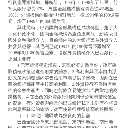
行資產逐漸增加。據統計，1994年～1998年五年里，前
30大銀行增長97%，外國金融機構擁有資產從4%增至
16%。外國機構的股權也相對增加，從1994年的100億美
元，增至1999年的800億美元。
與此同時，巴西國內金融機構也成功轉型，趨于大
型化和效率化。國內金融機構為避免遭淘汰，紛紛吸引
國外金融機構介入。目前國內的30大銀行因為外資介入
并參與經營，其毛利已從1994年的180億雷亞爾增至
1998年6月360億雷亞爾。引起外資積極介入巴西銀行，
原因主要有：
1.巴西經濟穩定增長，宏觀經濟走勢良好，政府采
取積極政策促進金融業的開放。2.高利率與匯率自由浮
動政策為開發國內零售信用市場提供了契機，因此在巴
西的銀行都能產生較高的利潤。3.外資銀行不僅擁有較
強的金融生產力，同時也能較容易地測出巴西當地的商
業機會。4.在巴西的外資銀行能夠到母公司籌措較便宜
的資金，有外資參與經營的巴西銀行私下里訂有不將貸
款利息率降低的協議，從而使銀行獲得較高的報酬率。
（二）東北部地區成為投資商的新寵
巴西全國分為東北部地區、東南部地區、南部地