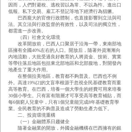
因而，人們對避稅、逃稅習以為常、不以為忤。進出口
低報、私下交易、雇工不登記等地下經濟行為猖獗。
巴西龐大的官僚行政體制，也直接影響到立法與司
法。其立法與行政監督的有效性，以及司法的獨立性，
都需進一步改善。
（四）社會文化環境
改革開放前，巴西人口聚居于沿海一帶，東南部地
區擁有全國40%左右的人口。開放后，隨著外資漸漸向
內地流動，大批受過良好教育的人將資金、技術、實業
等帶往落后地區包括東北部地區和北部腹地，對開發內
地產生了重大作用。
在整個拉美地區，教育都不夠普及。巴西也不例
外。高達19%[2]的文盲率根源于忽視全民基礎教育而重
高等教育。在巴西，培養一個大學生的經費可用來培養
30個小學生。只有富有階層才可享受高等教育補貼，而
每6個窮人兒童中，只有1個兒童能完成8年基礎教育學
業。全民教育的不夠普及造成了勞動生產力低下。
二、投資環境重構
（一）金融體系日趨健全
隨著金融業的開放，外國金融機構在巴西擁有的銀