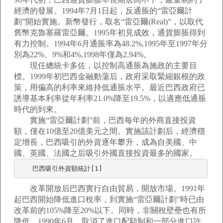
經濟的發展。1994年7月1日起，反通脹的“雷亞爾計
劃”開始實施。新幣發行，取名“雷亞爾(Real)”，以取代
舊幣克魯塞羅雷亞爾。1995年初見成效，通貨膨脹得到
有力控制。1994年6月通脹率為48.2%,1995年至1997年分
別為22%、9%和4%,1998年僅為2.94%。
現任總統卡多佐，以控制高通脹為施政的主要目
標。1999年初巴西金融動蕩后，政府采取緊縮銀根的政
策，用偏高的利率來維持低通脹水平。最近巴西政府已
誘導基本利率從年利率21.0%降至19.5%，以適應低通脹
時代的到來。
實施“雷亞爾計劃”前，巴西每年的外商直接投資
額，僅在10億至20億美元之間。實施該計劃后，經濟穩
定增長，巴西吸引的外資逐年攀升，成為自美國、中
國、英國、法國之后吸引外國直接投資最多的國家。
　　巴西吸引外資額統計[1]　　　　　　　　　　　　　　　　　　　　　　
改革開放后巴西實行自由貿易，開放市場。1991年
起巴西開始降低進口稅率，到實施“雷亞爾計劃”時已由
改革前的105%降至20%以下。同時，非關稅壁壘也有所
降低。1990年6月，取消了進口配額制和一部分進口許