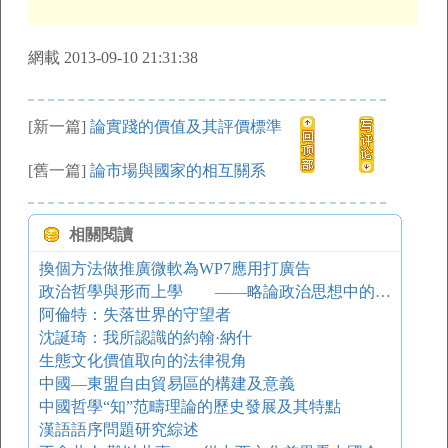
網載 2013-09-10 21:31:38
[新一篇]
論實踐的價值及其評價標準
[舊一篇]
論市場與國家的相互關系
相關閱讀
換個方法做推廣微軟為WP7應用打廣告
政治哲學與形而上學 ——略論政治思想中的德國傳統
阿倫特：失落世界的守望者
沈誕琦：我所認識的約翰·納什
生態文化價值取向的法律視角
中國—東盟自由貿易區的構建及意義
中國哲學“知”范疇理論的歷史發展及其特點
漢語語序問題研究綜述