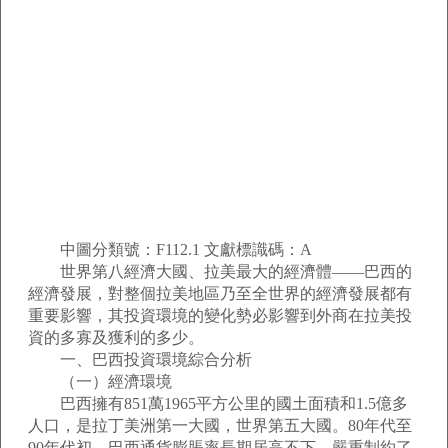
中圖分類號：F112.1 文獻標識碼：A
世界第八經濟大國、拉美最大的經濟體——巴西的
經濟發展，對整個拉美地區乃至全世界的經濟發展都有
重要影響，其投資環境的變化勢必影響到外商在拉美投
資的多寡及獲利的多少。
一、巴西投資環境綜合分析
（一）經濟環境
巴西擁有851萬1965平方公里的國土面積和1.5億多
人口，是拉丁美洲第一大國，世界第五大國。80年代至
90年代初，巴西通貨膨脹率長期居高不下，嚴重制約了