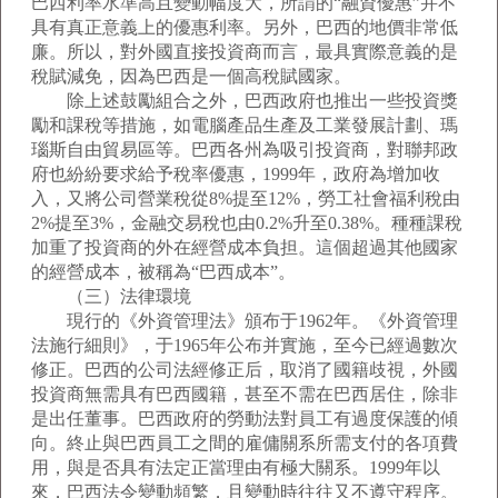
巴西利率水準高且變動幅度大，所謂的“融資優惠”并不
具有真正意義上的優惠利率。另外，巴西的地價非常低
廉。所以，對外國直接投資商而言，最具實際意義的是
稅賦減免，因為巴西是一個高稅賦國家。
除上述鼓勵組合之外，巴西政府也推出一些投資獎
勵和課稅等措施，如電腦產品生產及工業發展計劃、瑪
瑙斯自由貿易區等。巴西各州為吸引投資商，對聯邦政
府也紛紛要求給予稅率優惠，1999年，政府為增加收
入，又將公司營業稅從8%提至12%，勞工社會福利稅由
2%提至3%，金融交易稅也由0.2%升至0.38%。種種課稅
加重了投資商的外在經營成本負担。這個超過其他國家
的經營成本，被稱為“巴西成本”。
（三）法律環境
現行的《外資管理法》頒布于1962年。《外資管理
法施行細則》，于1965年公布并實施，至今已經過數次
修正。巴西的公司法經修正后，取消了國籍歧視，外國
投資商無需具有巴西國籍，甚至不需在巴西居住，除非
是出任董事。巴西政府的勞動法對員工有過度保護的傾
向。終止與巴西員工之間的雇傭關系所需支付的各項費
用，與是否具有法定正當理由有極大關系。1999年以
來，巴西法令變動頻繁，且變動時往往又不遵守程序。