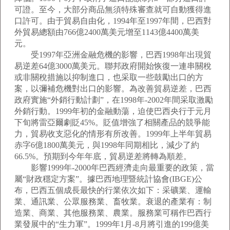
可證。至今，大部分商品無須特殊審查就可自動獲得進
口許可。由于貿易自由化，1994年至1997年間，巴西對
外貿易總額由766億2400萬美元增至1143億4400萬美
元。
受1997年亞洲金融危機的影響，巴西1998年出現貿
易逆差64億3000萬美元。聯邦政府開始恢復一連串關稅
或非關稅措施以抑制進口，也采取一些鼓勵出口的方
案，以彌補危機對出口的影響。為改善貿易逆差，巴西
政府實施“外銷行動計劃”，在1998年-2002年間采取激勵
外銷行動。1999年初的金融動蕩，迫使巴西央行于元月
下旬將雷亞爾劇貶45%。貶值增強了相關產品的競爭能
力，貿易收支惡化的情形有所改善。1999年上半年貿易
赤字6億1800萬美元，與1998年同期相比，減少了約
66.5%。預期到今年年底，貿易逆差將轉為順差。
影響1999年-2000年巴西經濟走向最重要的政策，當
屬“財政穩定方案”。據巴西地理暨統計協會(IBGE)公
布，巴西五個成長最快的行業依次如下：采礦業、運輸
業、通訊業、公眾服務業、畜牧業。衰退的產業有：制
造業、商業、其他服務業、農業。服務業可稱作巴西行
業發展中的“生力軍”。1999年1月-8月將引進的199億美