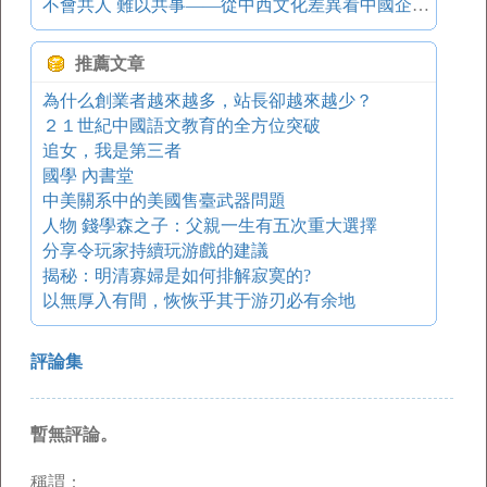
不會共人 難以共事——從中西文化差異看中國企業的管人技巧
推薦文章
為什么創業者越來越多，站長卻越來越少？
２１世紀中國語文教育的全方位突破
追女，我是第三者
國學 內書堂
中美關系中的美國售臺武器問題
人物 錢學森之子：父親一生有五次重大選擇
分享令玩家持續玩游戲的建議
揭秘：明清寡婦是如何排解寂寞的?
以無厚入有間，恢恢乎其于游刃必有余地
評論集
暫無評論。
稱謂：