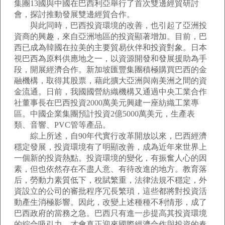
集團13國與中國在巴西利亞舉行了首次雙邊經貿研討
會，探討推動發展雙邊經貿合作。
與此同時，巴西投資環境的改善，也引起了亞洲投
資商的興趣，來自亞洲地區的投資顯著增加。目前，巴
西已成為韓國在拉美的主要貿易伙伴和投資對象。日本
視巴西為原料供應地之一，以資源開發和發展援助為手
段，開展經濟合作。新加坡匯豐集團積極購買巴西的金
融機構，取得其股票，藉此擴大亞洲與南美洲之間的資
金流通。日前，我國國營紡織機構又通過中央工業合作
社董事長在巴西投資2000萬美元興建一座紡織工業專
區。中國企業集團預計投資2億5000萬美元，生產表
類、音響、PVC管等產品。
綜上所述，自90年代實行改革開放以來，巴西經濟
穩定發展，投資環境有了明顯改善，成為近年來世界上
一個新的投資熱點。投資環境的變化，有振奮人心的因
素，但也依然存在不盡人意、有待改進的地方。教育落
后，勞動力素質低下，稅賦繁重，法律法規不穩定，外
資設立的公司的審批程序冗長繁瑣，這些都將對投資活
動產生消極影響。因此，改變上述種種不利情形，成了
巴西政府的當務之急。巴西只有進一步提高其投資環境
的綜合吸引力，才會真正迎來國際經濟合作與投資的春