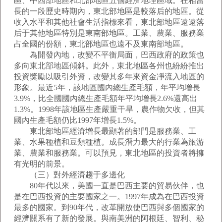
區、中西部地區和北部地區五個經濟地理區域。在相當
長的一段歷史時期內，東北部地區是較落后的地區。從
收入水平和其他社會生活指標來看，東北部地區遠遠落
后于其他地區特別是東南部地區。工業、農業、服務業
占全國的份額，東北部地區也遠不及東南部地區。
為開發內地，改變不平衡局面，巴西政府的政策也
多向東北部地區傾斜。此外，東北地區各州也紛紛推出
投資獎勵以吸引外資，改變其多年來資金凈流入地區的
形象。最近5年，該地區國內總生產毛額，年平均增長
3.9%，比全國國內總生產毛額年平均增長2.6%還高出
1.3%。1998年該地區生產嚴重干旱，農作物欠收，但其
國內生產毛額仍比1997年增長1.5%。
東北部地區經濟增長最顯著的部門是服務業、工
業、水果種植和豆類種植。成長潛力最大的行業為旅游
業、農業和服務業。可以預見，東北地區的投資者將擁
有光明的前景。
（三）對外經濟趨于多邊化
80年代以來，美國一直是巴西主要的貿易伙伴，也
是在巴西投資的主要國家之一。1997年成為在巴西投資
最多的國家。到90年代，改革開放使巴西與多個國家的
經濟關系有了新的發展。與南美洲的阿根廷、智利、秘