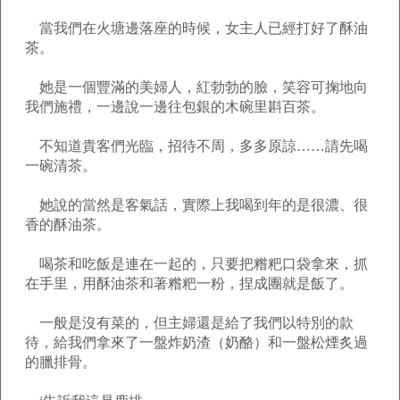
當我們在火塘邊落座的時候，女主人已經打好了酥油
茶。
她是一個豐滿的美婦人，紅勃勃的臉，笑容可掬地向
我們施禮，一邊說一邊往包銀的木碗里斟百茶。
不知道貴客們光臨，招待不周，多多原諒……請先喝
一碗清茶。
她說的當然是客氣話，實際上我喝到年的是很濃、很
香的酥油茶。
喝茶和吃飯是連在一起的，只要把糌粑口袋拿來，抓
在手里，用酥油茶和著糌粑一粉，捏成團就是飯了。
一般是沒有菜的，但主婦還是給了我們以特別的款
待，給我們拿來了一盤炸奶渣（奶酪）和一盤松煙炙過
的臘排骨。