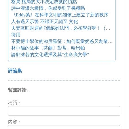
格局 格局的大小決定成就的頂點
詩中濃濃六種情，你感受到了幾種嗎
《Eddy紫》在科學文明的殘骸上建立了新的秩序
人有過天示警 不歸正天譴至 文化
夫妻互旺財運的7個絕妙法門，必須學好呀！（圖）
待用
不要博士學位的90后羅征：如何既當奶爸又創業？ 氪星年貨 Vol.2
林中貓的故事〔芬蘭〕彭蒂。哈恩帕
論郭沫若的文化選擇及其“生命底文學”
評論集
暫無評論。
稱謂：
内容：