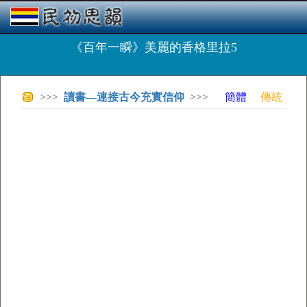
《百年一瞬》美麗的香格里拉5
>>>
讀書—連接古今充實信仰
>>>
簡體
傳統