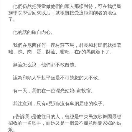
他們仍然把我當做他們的頭人那樣對待，可在我從民
族學院學習回來以后，就很難接受這種剝削者的地位
了。
他的話的確自內心。
我們在尼西任何一座村莊下馬，村長和村民們就捧著
雞、鴨、肉、蛋，酥油、糌粑，在p的馬前跪下了。
無論怎么說，他們都不敢僭越。
認為和頭人平起平坐是不可饒恕的大不敬。
有一天，我們在一位漂亮姑娘u家投宿。
我注意到，只有u見到p沒有卑躬屈膝的樣子。
p告訴我u是他往日的人，曾經是中央民族歌舞團最想
招收的一名歌手，而她又是一個最不愿意離開家鄉的姑
娘。