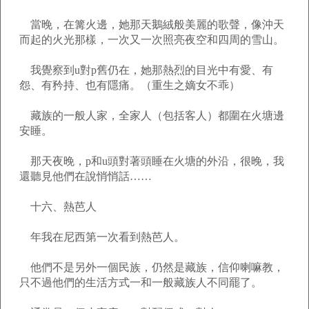
當晚，在篝火邊，她那天鵝絨般美麗的歌聲，像沖天
而起的火光那樣，一次又一次照亮夜空和四周的雪山。
我覺察到u對p舊仍在，她那熱烈的目光中有愛、有
怨、有矜持、也有隱痛。（重生之嫡女不乖）
藏族的一般人家，全家人（包括客人）都圍在火塘邊
安睡。
那天夜晚，p和u頭對著頭睡在火塘的外沿，很晚，我
還聽見他們在說悄悄話……
十六、熱芭人
年我在尼西第一次看到熱芭人。
他們不是另外一個民族，仍然是藏族，信仰喇嘛教，
只不過他們的生活方式一和一般藏族人不同罷了。