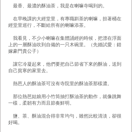
最香、最濃的酥油茶，我是在喇嘛寺喝到的。
在早晚課的大經堂里，有專職斟茶的喇嘛，担著桶在
經堂里巡行，不斷給所有的喇嘛添茶。
我看見，不少小喇嘛在集體誦經的時候，把漂在浮面
上的一層酥油吹到自備的一只木碗里。（先婚試愛：錯
嫁豪門貴公子）
讓它冷凝起來，他們要把自己節省下來的酥油，送到
自己貧寒的家里去。
熱芭人的酥油茶可沒有寺院里的酥油茶那樣濃。
那位熱芭姑娘用小竹筒抽打酥油茶的動作，就像跳舞
一樣，柔韌有力而且節奏鮮明。
鹽、茶、酥油混合得非常均勻，雖然比較清淡，卻很
好喝。