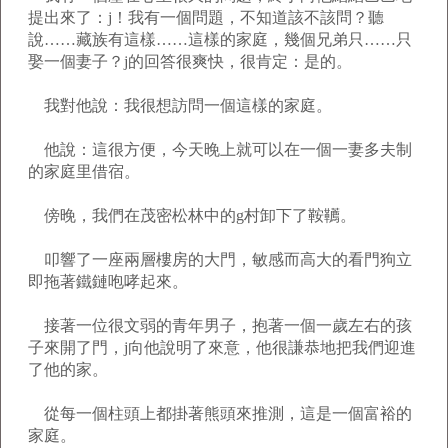
提出來了：j！我有一個問題，不知道該不該問？聽
說……藏族有這樣……這樣的家庭，幾個兄弟只……只
娶一個妻子？j的回答很爽快，很肯定：是的。
我對他說：我很想訪問一個這樣的家庭。
他說：這很方便，今天晚上就可以在一個一妻多夫制
的家庭里借宿。
傍晚，我們在茂密松林中的g村卸下了鞍韉。
叩響了一座兩層樓房的大門，敏感而高大的看門狗立
即拖著鐵鏈咆哮起來。
接著一位很文弱的青年男子，抱著一個一歲左右的孩
子來開了門，j向他說明了來意，他很謙恭地把我們迎進
了他的家。
從每一個柱頭上都掛著熊頭來推測，這是一個富裕的
家庭。