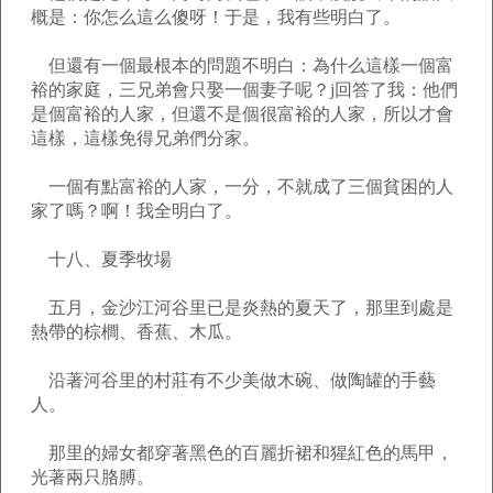
概是：你怎么這么傻呀！于是，我有些明白了。
但還有一個最根本的問題不明白：為什么這樣一個富
裕的家庭，三兄弟會只娶一個妻子呢？j回答了我：他們
是個富裕的人家，但還不是個很富裕的人家，所以才會
這樣，這樣免得兄弟們分家。
一個有點富裕的人家，一分，不就成了三個貧困的人
家了嗎？啊！我全明白了。
十八、夏季牧場
五月，金沙江河谷里已是炎熱的夏天了，那里到處是
熱帶的棕櫚、香蕉、木瓜。
沿著河谷里的村莊有不少美做木碗、做陶罐的手藝
人。
那里的婦女都穿著黑色的百麗折裙和猩紅色的馬甲，
光著兩只胳膊。