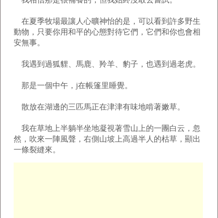
在夏季牧場最讓人心曠神怡的是，可以看到許多野生
動物，只要你用和平的心態對待它們，它們和你也會相
安無事。
我遇到過狐貍、馬鹿、羚羊、豹子，也遇到過老虎。
那是一個中午，j在帳篷里睡覺。
散放在湖邊的三匹馬正在津津有味地啃著嫩草。
我在草地上半躺半坐地凝視著雪山上的一團白云，忽
然，吹來一陣風聲，右側山坡上高過半人的枯草，顯出
一條裂縫來。