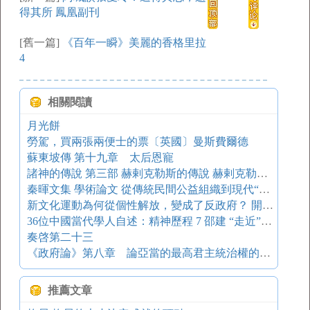
得其所 鳳凰副刊
[舊一篇]
《百年一瞬》美麗的香格里拉
4
相關閱讀
月光餅
勞駕，買兩張兩便士的票〔英國〕曼斯費爾德
蘇東坡傳 第十九章 太后恩寵
諸神的傳說 第三部 赫剌克勒斯的傳說 赫剌克勒斯和得伊阿尼拉
秦暉文集 學術論文 從傳統民間公益組織到現代“第三部門”——中西公益事業史比較的若干問題
新文化運動為何從個性解放，變成了反政府？ 開卷八分鐘
36位中國當代學人自述：精神歷程 7 邵建 “走近”胡適先生
奏啓第二十三
《政府論》第八章 論亞當的最高君主統治權的轉移
推薦文章