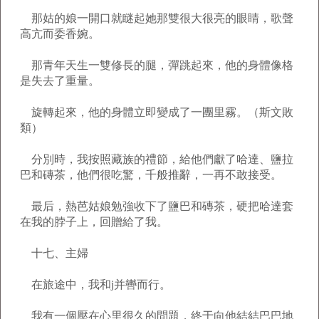
那姑的娘一開口就瞇起她那雙很大很亮的眼睛，歌聲
高亢而委香婉。
那青年天生一雙修長的腿，彈跳起來，他的身體像格
是失去了重量。
旋轉起來，他的身體立即變成了一團里霧。（斯文敗
類）
分別時，我按照藏族的禮節，給他們獻了哈達、鹽拉
巴和磚茶，他們很吃驚，千般推辭，一再不敢接受。
最后，熱芭姑娘勉強收下了鹽巴和磚茶，硬把哈達套
在我的脖子上，回贈給了我。
十七、主婦
在旅途中，我和j并轡而行。
我有一個壓在心里很久的問題，終于向他結結巴巴地