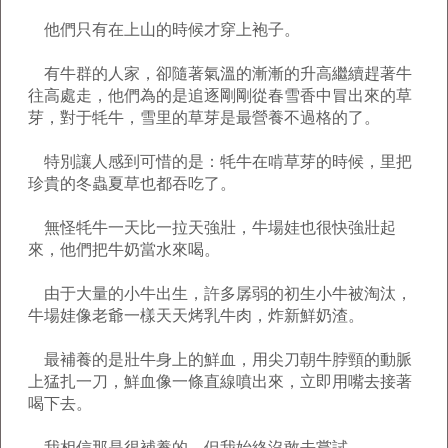
他們只有在上山的時候才穿上袍子。
有牛群的人家，卻隨著氣溫的漸漸的升高繼續趕著牛
往高處走，他們為的是追逐剛剛從春雪香中冒出來的草
芽，對于牦牛，雪里的草芽是最營養不過格的了。
特別讓人感到可惜的是：牦牛在啃草芽的時候，里把
珍貴的冬蟲夏草也都吞吃了。
無怪牦牛一天比一拉天強壯，牛場娃也很快強壯起
來，他們把牛奶當水來喝。
由于大量的小牛出生，許多孱弱的初生小牛被淘汰，
牛場娃像老爺一樣天天烤乳牛肉，炸新鮮奶渣。
最補養的是壯牛身上的鮮血，用尖刀朝牛脖頸的動脈
上猛扎一刀，鮮血像一條直線噴出來，立即用嘴去接著
喝下去。
我相信那是很補養的，但我始終沒敢去嘗試。